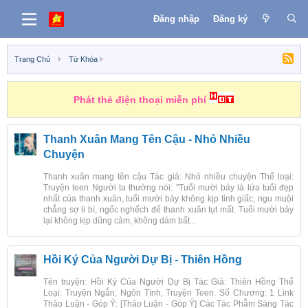
Đăng nhập
Đăng ký
Trang Chủ
Từ Khóa
Phát thẻ điện thoại miễn phí
Thanh Xuân Mang Tên Cậu - Nhỏ Nhiều
Chuyện
Thanh xuân mang tên cậu Tác giả: Nhỏ nhiều chuyện Thể loại:
Truyện teen Người ta thường nói: "Tuổi mười bảy là lứa tuổi đẹp
nhất của thanh xuân, tuổi mười bảy không kịp tỉnh giấc, ngu muội
chẳng sợ li bì, ngốc nghếch để thanh xuân tụt mất. Tuổi mười bảy
lại không kịp dũng cảm, không dám bất...
Hồi Ký Của Người Dự Bị - Thiên Hồng
Tên truyện: Hồi Ký Của Người Dự Bị Tác Giả: Thiên Hồng Thể
Loại: Truyện Ngắn, Ngôn Tình, Truyện Teen. Số Chương: 1 Link
Thảo Luận - Góp Ý: [Thảo Luận - Góp Ý] Các Tác Phẫm Sáng Tác