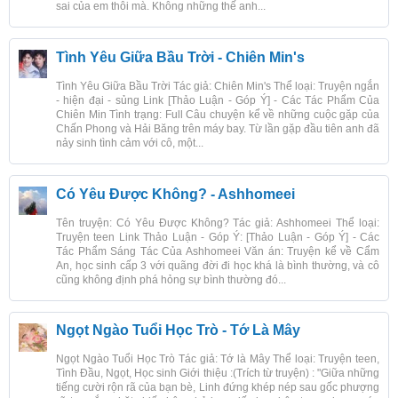
sai của em thôi mà. Không những thế anh...
Tình Yêu Giữa Bầu Trời - Chiên Min's
Tình Yêu Giữa Bầu Trời Tác giả: Chiên Min's Thể loại: Truyện ngắn
- hiện đại - sủng Link [Thảo Luận - Góp Ý] - Các Tác Phẩm Của
Chiên Min Tình trạng: Full Câu chuyện kể về những cuộc gặp của
Chấn Phong và Hải Băng trên máy bay. Từ lần gặp đầu tiên anh đã
nảy sinh tình cảm với cô, một...
Có Yêu Được Không? - Ashhomeei
Tên truyện: Có Yêu Được Không? Tác giả: Ashhomeei Thể loại:
Truyện teen Link Thảo Luận - Góp Ý: [Thảo Luận - Góp Ý] - Các
Tác Phẩm Sáng Tác Của Ashhomeei Văn án: Truyện kể về Cẩm
An, học sinh cấp 3 với quãng đời đi học khá là bình thường, và cô
cũng không định phá hỏng sự bình thường đó...
Ngọt Ngào Tuổi Học Trò - Tớ Là Mây
Ngọt Ngào Tuổi Học Trò Tác giả: Tớ là Mây Thể loại: Truyện teen,
Tình Đầu, Ngọt, Học sinh Giới thiệu :(Trích từ truyện) : "Giữa những
tiếng cười rộn rã của bạn bè, Linh đứng khép nép sau gốc phượng