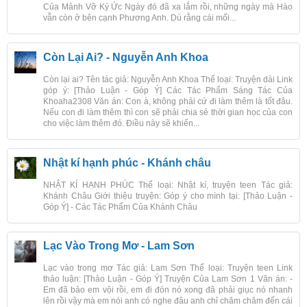
Của Mảnh Vỡ Ký Ức Ngày đó đã xa lắm rồi, những ngày mà Hào
vẫn còn ở bên cạnh Phương Anh. Dù rằng cái mối...
Còn Lại Ai? - Nguyễn Anh Khoa
Còn lại ai? Tên tác giả: Nguyễn Anh Khoa Thể loại: Truyện dài Link
góp ý: [Thảo Luận - Góp Ý] Các Tác Phẩm Sáng Tác Của
Khoaha2308 Văn án: Con à, không phải cứ đi làm thêm là tốt đâu.
Nếu con đi làm thêm thì con sẽ phải chia sẻ thời gian học của con
cho việc làm thêm đó. Điều này sẽ khiến...
Nhật kí hạnh phúc - Khánh châu
NHẬT KÍ HẠNH PHÚC Thể loại: Nhật kí, truyện teen Tác giả:
Khánh Châu Giới thiệu truyện: Góp ý cho mình tại: [Thảo Luận -
Góp Ý] - Các Tác Phẩm Của Khánh Châu
Lạc Vào Trong Mơ - Lam Sơn
Lạc vào trong mơ Tác giả: Lam Sơn Thể loại: Truyện teen Link
thảo luận: [Thảo Luận - Góp Ý] Truyện Của Lam Sơn 1 Văn án: -
Em đã bảo em vội rồi, em đi đón nó xong đã phải giục nó nhanh
lên rồi vậy mà em nói anh có nghe đâu anh chỉ chăm chăm đến cái