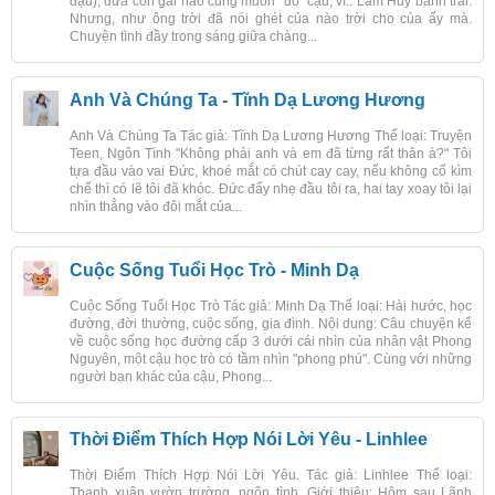
đậu), đứa con gái nào cũng muốn "đổ" cậu, vì.. Lâm Huy bảnh trai.
Nhưng, như ông trời đã nói ghét của nào trời cho của ấy mà.
Chuyện tình đầy trong sáng giữa chàng...
Anh Và Chúng Ta - Tĩnh Dạ Lương Hương
Anh Và Chúng Ta Tác giả: Tĩnh Dạ Lương Hương Thể loại: Truyện
Teen, Ngôn Tình "Không phải anh và em đã từng rất thân à?" Tôi
tựa đầu vào vai Đức, khoé mắt có chút cay cay, nếu không cố kìm
chế thì có lẽ tôi đã khóc. Đức đẩy nhẹ đầu tôi ra, hai tay xoay tôi lại
nhìn thẳng vào đôi mắt của...
Cuộc Sống Tuổi Học Trò - Minh Dạ
Cuộc Sống Tuổi Học Trò Tác giả: Minh Dạ Thể loại: Hài hước, học
đường, đời thường, cuộc sống, gia đình. Nội dung: Câu chuyện kể
về cuộc sống học đường cấp 3 dưới cái nhìn của nhân vật Phong
Nguyên, một cậu học trò có tầm nhìn "phong phú". Cùng với những
người bạn khác của cậu, Phong...
Thời Điểm Thích Hợp Nói Lời Yêu - Linhlee
Thời Điểm Thích Hợp Nói Lời Yêu. Tác giả: Linhlee Thể loại:
Thanh xuân vườn trường, ngôn tình. Giới thiệu: Hôm sau Lãnh