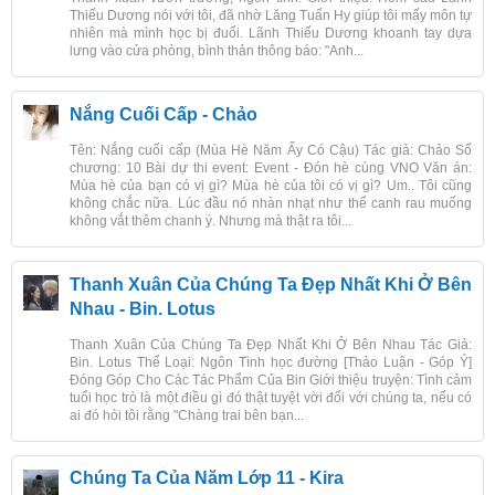
Thiếu Dương nói với tôi, đã nhờ Lăng Tuấn Hy giúp tôi mấy môn tự
nhiên mà mình học bị đuối. Lãnh Thiếu Dương khoanh tay dựa
lưng vào cửa phòng, bình thản thông báo: "Anh...
Nắng Cuối Cấp - Chảo
Tên: Nắng cuối cấp (Mùa Hè Năm Ấy Có Cậu) Tác giả: Chảo Số
chương: 10 Bài dự thi event: Event - Đón hè cùng VNO Văn án:
Mùa hè của bạn có vị gì? Mùa hè của tôi có vị gì? Um.. Tôi cũng
không chắc nữa. Lúc đầu nó nhàn nhạt như thể canh rau muống
không vắt thêm chanh ý. Nhưng mà thật ra tôi...
Thanh Xuân Của Chúng Ta Đẹp Nhất Khi Ở Bên
Nhau - Bin. Lotus
Thanh Xuân Của Chúng Ta Đẹp Nhất Khi Ở Bên Nhau Tác Giả:
Bin. Lotus Thể Loại: Ngôn Tình học đường [Thảo Luận - Góp Ý]
Đóng Góp Cho Các Tác Phẩm Của Bin Giới thiệu truyện: Tình cảm
tuổi học trò là một điều gì đó thật tuyệt vời đối với chúng ta, nếu có
ai đó hỏi tôi rằng "Chàng trai bên bạn...
Chúng Ta Của Năm Lớp 11 - Kira