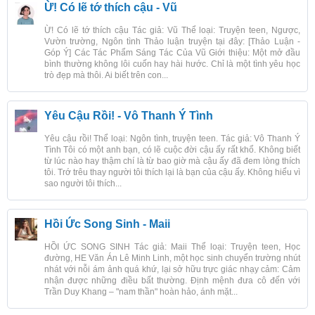
Ừ! Có lẽ tớ thích cậu - Vũ
Ừ! Có lẽ tớ thích cậu Tác giả: Vũ Thể loại: Truyện teen, Ngược,
Vườn trường, Ngôn tình Thảo luận truyện tại đây: [Thảo Luận -
Góp Ý] Các Tác Phẩm Sáng Tác Của Vũ Giới thiệu: Một mở đầu
bình thường không lôi cuốn hay hài hước. Chỉ là một tình yêu học
trò đẹp mà thôi. Ai biết trên con...
Yêu Cậu Rồi! - Vô Thanh Ý Tình
Yêu cậu rồi! Thể loại: Ngôn tình, truyện teen. Tác giả: Vô Thanh Ý
Tình Tôi có một anh bạn, có lẽ cuộc đời cậu ấy rất khổ. Không biết
từ lúc nào hay thậm chí là từ bao giờ mà cậu ấy đã đem lòng thích
tôi. Trớ trêu thay người tôi thích lại là bạn của cậu ấy. Không hiểu vì
sao người tôi thích...
Hồi Ức Song Sinh - Maii
HỒI ỨC SONG SINH Tác giả: Maii Thể loại: Truyện teen, Học
đường, HE Văn Án Lê Minh Linh, một học sinh chuyển trường nhút
nhát với nỗi ám ảnh quá khứ, lại sở hữu trực giác nhạy cảm: Cảm
nhận được những điều bất thường. Định mệnh đưa cô đến với
Trần Duy Khang – "nam thần" hoàn hảo, ánh mặt...