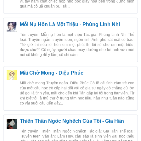
vĩ, tay nắm chặt chiếc hộp nhỏ bọc giấy hoa bên trong đựng món
quà mà cô đã chuẩn bị. Trái...
Mỗi Nụ Hôn Là Một Triệu - Phùng Linh Nhi
Tên truyện: Mỗi nụ hôn là một triệu Tác giả: Phùng Linh Nhi Thể
loại: Truyện ngắn, truyện teen, ngôn tình Anh ghé sát mặt cô bảo:
"Từ giờ thì nếu tôi hôn em một phút thì tôi sẽ cho em một triệu,
được chứ?" Cô ngây người chau mày, dường như lời anh vừa mới
nói cô không để ý lắm, cô chỉ cảm...
Mãi Chờ Mong - Diệu Phúc
Mãi chờ mong Truyện ngắn. Diệu Phúc Có lẽ cái tình cảm trẻ con
của một cậu học trò cấp hai đối với cô gia sư ngày đó chẳng đủ lớn
để gọi là tình yêu, mãi cho đến khi Tân gặp lại tôi trong thư viện. Từ
khi biết tôi là thủ thư ở trung tâm học liệu, hầu như tuần nào cũng
có vài buổi cậu đến đây...
Thiên Thần Ngốc Nghếch Của Tôi - Gia Hân
Tên truyên: Thiên Thần Ngốc Nghếch Tác giả: Gia Hân Thể loại:
Truyện teen Văn án: Lâm Huy, cậu sắp là sinh viên đại học (nếu