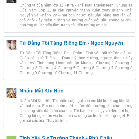
Chúng ta của năm lớp 11 - Kira - Thể loại: Truyện teen. Chúng Ta
Của Năm Lớp 11 là câu chuyện thanh xuân xoay quanh Khải
Nguyên và Khánh Vy – hai con người bắt đầu bằng một lần đổi
chỗ ngồi đầy miễn cưỡng và những cuộc đối đầu không ai chịu
nhường ai. Từ hiểu lầm, tranh cãi đến những lời nói...
Tử Đằng Tôi Tặng Riêng Em - Ngọc Nguyên
Tử Đằng Tôi Tặng Riêng Em - Phần I Tình yêu bất tử Tác giả: Vu
Quân công tử Thể loại: Đam mỹ, học đường, ngược, thanh thủy
văn, 1vs1 Tình trạng: Hoàn Văn án: Mục lục: Chương 1 Chương 2
Chương 3 Chương 4 Chương 5 Chương 6 Chương 7 Chương 8
Chương 9 Chương 10 Chương 11 Chương...
Nhắm Mắt Khi Hôn
Nhắm Mắt Khi Hôn Tôi nhận cuộc gọi của em khi trời đang lấm tấm
vài hạt mưa. Em nói muốn mời tôi ăn xiên nướng, để chức mừng
cho công việc đầu tiên của em. Tôi bảo ừ rồi chạy vù đến nơi hẹn.
Chúng tôi ngồi trên vỉa hè, nhìn ra dòng xe trôi trôi không ngớt. Em
gọi hai cốc bia. Thấy tôi tròn...
Tình Yêu Sự Trưởng Thành - Phú Châu