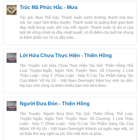
Trúc Mã Phúc Hắc - Mưa
Tác giả: Mưa Thể loại: Thanh xuân vườn trường, thanh mai trúc
mã, he, ngọt Giới thiệu truyện: Thanh xuân là quãng thời gian tươi
đẹp nhất trong cuộc đời của mỗi người. Thanh xuân là dư vị của
tuổi trẻ nồng nhiệt và đầy nhiệt huyết, nó tô điểm cho tuổi trẻ chúng
ta thêm phần rực rỡ và đầy màu...
Lời Hứa Chưa Thực Hiện - Thiên Hồng
Tên Truyện: Lời Hứa Chưa Thực Hiện Tác Giả: Thiên Hồng Thể
Loại: Truyện Ngắn, Ngôn Tình, Truyện Teen. Số Chương: 1 Link
Thảo Luận - Góp Ý: [Thảo Luận - Góp Ý] Các Tác Phẫm Sáng Tác
Của Mảnh Vỡ Ký Ức - Việt Nam Overnight Năm học mới lại đến,
lớp học mới cũng có thêm nhiều bạn mới kèm theo...
Người Đưa Đón - Thiên Hồng
Tên Truyện: Người Đưa Đón Tác Giả: Thiên Hồng Thể Loại:
Truyện Ngắn, Ngôn Tình, Truyện Teen. Số Chương: 1 Link Thảo
Luận - Góp Ý: [Thảo Luận - Góp Ý] Các Tác Phẫm Sáng Tác Của
Mảnh Vỡ Ký Ức - Việt Nam Overnight Khánh cứ ngẩn ngơ mãi, có
vẻ thẩn thờ suy nghĩ xa xôi. Đôi mắt nhìn ra phía...