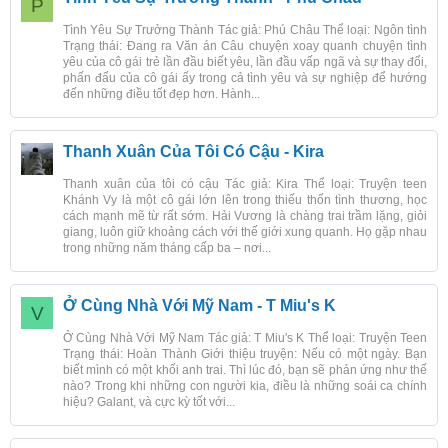
P
Tình Yêu Sự Trưởng Thành Tác giả: Phú Châu Thể loại: Ngôn tình
Trạng thái: Đang ra Văn án Câu chuyện xoay quanh chuyện tình
yêu của cô gái trẻ lần đầu biết yêu, lần đầu vấp ngã và sự thay đổi,
phấn đấu của cô gái ấy trong cả tình yêu và sự nghiệp để hướng
đến những điều tốt đẹp hơn. Hành...
Thanh Xuân Của Tôi Có Cậu - Kira
Thanh xuân của tôi có cậu Tác giả: Kira Thể loại: Truyện teen
Khánh Vy là một cô gái lớn lên trong thiếu thốn tình thương, học
cách mạnh mẽ từ rất sớm. Hải Vương là chàng trai trầm lặng, giỏi
giang, luôn giữ khoảng cách với thế giới xung quanh. Họ gặp nhau
trong những năm tháng cấp ba – nơi...
Ở Cùng Nhà Với Mỹ Nam - T Miu's K
V
Ở Cùng Nhà Với Mỹ Nam Tác giả: T Miu's K Thể loại: Truyện Teen
Trạng thái: Hoàn Thành Giới thiệu truyện: Nếu có một ngày. Bạn
biết mình có một khối anh trai. Thì lúc đó, bạn sẽ phản ứng như thế
nào? Trong khi những con người kia, điều là những soái ca chính
hiệu? Galant, và cực kỳ tốt với...