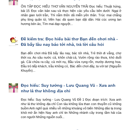
ÔN TẬP ĐỌC HIỂU THƠ VĂN NGUYỄN TRÃI Đọc hiểu: Thuật hứng,
bài 15 Đọc văn bản sau và thực hiện các yêu cầu bên dưới: Ngại ở
nhân gian lưới trần, Thì nằm thôn dã miễn yên thân. Trúc mai chẳng
phụ lòng quân tử, Viên hạc đà quen bạn dật dân. Hái cúc ương lan
hương bén áo, Tìm mai đạp nguyệt...
Đề kiểm tra: Đọc hiểu bài thơ Bạn đến chơi nhà -
Đã bấy lâu nay bác tới nhà, trả lời câu hỏi
Bạn đến chơi nhà Đã bấy lâu nay, bác tới nhà, Trẻ thời đi vắng, chợ
thời xa. Ao sâu nước cả, khôn chài cá, Vườn rộng rào thưa, khó đuổi
gà. Cải chửa ra cây, cà mới nụ, Bầu vừa rụng rốn, mướp đương hoa.
Đầu trò tiếp khách, trầu không có, Bác đến chơi đây, ta với ta! (Nguyễn
Khuyến)...
Đọc hiểu: Suy tưởng - Lưu Quang Vũ - Xưa anh
như lá thư không địa chỉ
Đọc hiểu: Suy tưởng - Lưu Quang Vũ Đề 1 Đọc đoạn trích: Xưa anh
như lá thư không địa chỉ Con tàu không lửa than con thuyền cũ không
buồm Anh nghĩ quá nhiều về những khoảng vô biên Những đảo lạ trong
khói mờ ẩn hiện Nay anh chỉ tin Những nhành cây trong tầm hái của
con người Những nguồn suối...