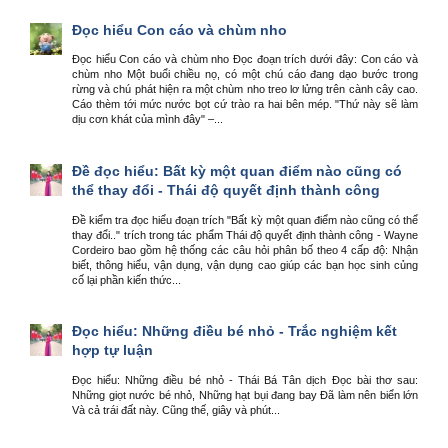
Đọc hiểu Con cáo và chùm nho
Đọc hiểu Con cáo và chùm nho Đọc đoạn trích dưới đây: Con cáo và
chùm nho Một buổi chiều nọ, có một chú cáo đang dạo bước trong
rừng và chú phát hiện ra một chùm nho treo lơ lửng trên cành cây cao.
Cáo thèm tới mức nước bọt cứ trào ra hai bên mép. "Thứ này sẽ làm
dịu cơn khát của mình đây" –...
Đề đọc hiểu: Bất kỳ một quan điểm nào cũng có
thể thay đổi - Thái độ quyết định thành công
Đề kiểm tra đọc hiểu đoạn trích "Bất kỳ một quan điểm nào cũng có thể
thay đổi.." trích trong tác phẩm Thái độ quyết định thành công - Wayne
Cordeiro bao gồm hệ thống các câu hỏi phân bố theo 4 cấp độ: Nhận
biết, thông hiểu, vận dụng, vận dụng cao giúp các bạn học sinh củng
cố lại phần kiến thức...
Đọc hiểu: Những điều bé nhỏ - Trắc nghiệm kết
hợp tự luận
Đọc hiểu: Những điều bé nhỏ - Thái Bá Tân dịch Đọc bài thơ sau:
Những giọt nước bé nhỏ, Những hạt bụi đang bay Đã làm nên biển lớn
Và cả trái đất này. Cũng thế, giây và phút...