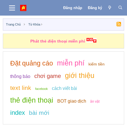
Đăng nhập
Đăng ký
Trang Chủ
Từ Khóa
Phát thẻ điện thoại miễn phí
miễn phí
Đặt quảng cáo
kiếm tiền
giới thiệu
chơi game
thông báo
text link
cách viết bài
facebook
thẻ điện thoại
BOT giao dịch
ăn vặt
index
bài mới