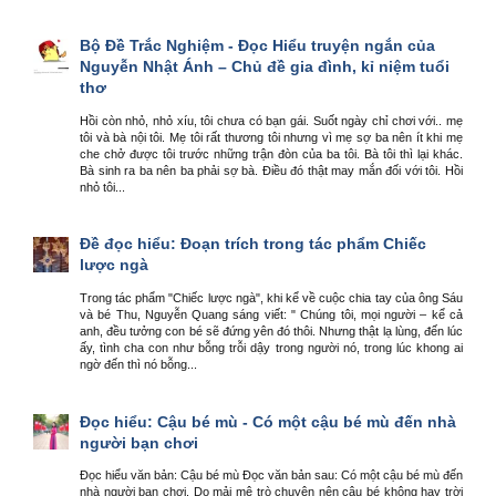
Bộ Đề Trắc Nghiệm - Đọc Hiểu truyện ngắn của
Nguyễn Nhật Ánh – Chủ đề gia đình, kỉ niệm tuổi
thơ
Hồi còn nhỏ, nhỏ xíu, tôi chưa có bạn gái. Suốt ngày chỉ chơi với.. mẹ
tôi và bà nội tôi. Mẹ tôi rất thương tôi nhưng vì mẹ sợ ba nên ít khi mẹ
che chở được tôi trước những trận đòn của ba tôi. Bà tôi thì lại khác.
Bà sinh ra ba nên ba phải sợ bà. Điều đó thật may mắn đối với tôi. Hồi
nhỏ tôi...
Đề đọc hiểu: Đoạn trích trong tác phẩm Chiếc
lược ngà
Trong tác phẩm "Chiếc lược ngà", khi kể về cuộc chia tay của ông Sáu
và bé Thu, Nguyễn Quang sáng viết: " Chúng tôi, mọi người – kể cả
anh, đều tưởng con bé sẽ đứng yên đó thôi. Nhưng thật lạ lùng, đến lúc
ấy, tình cha con như bỗng trỗi dậy trong người nó, trong lúc khong ai
ngờ đến thì nó bỗng...
Đọc hiểu: Cậu bé mù - Có một cậu bé mù đến nhà
người bạn chơi
Đọc hiểu văn bản: Cậu bé mù Đọc văn bản sau: Có một cậu bé mù đến
nhà người bạn chơi. Do mải mê trò chuyện nên cậu bé không hay trời