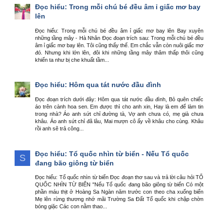
Đọc hiểu: Trong mỗi chú bé đều âm ỉ giấc mơ bay
lên
Đọc hiểu: Trong mỗi chú bé đều âm ỉ giấc mơ bay lên Bay xuyên
những tầng mây - Hà Nhân Đọc đoạn trích sau: Trong mỗi chú bé đều
âm ỉ giấc mơ bay lên. Tôi cũng thấy thế. Em chắc vẫn còn nuôi giấc mơ
đó. Nhưng khi lớn lên, đôi khi những tầng mây thâm thấp thôi cũng
khiến ta như bị che khuất tầm...
Đọc hiểu: Hôm qua tát nước đầu đình
Đọc đoạn trích dưới đây: Hôm qua tát nước đầu đình, Bỏ quên chiếc
áo trên cành hoa sen. Em được thì cho anh xin, Hay là em để làm tin
trong nhà? Áo anh sứt chỉ đường tà, Vợ anh chưa có, mẹ già chưa
khâu. Áo anh sứt chỉ đã lâu, Mai mượn cô ấy về khâu cho cùng. Khâu
rồi anh sẽ trả công...
Đọc hiểu: Tổ quốc nhìn từ biển - Nếu Tổ quốc
S
đang bão giông từ biển
Đọc hiểu: Tổ quốc nhìn từ biển Đọc đoạn thơ sau và trả lời câu hỏi TỔ
QUỐC NHÌN TỪ BIỂN "Nếu Tổ quốc đang bão giông từ biển Có một
phần máu thịt ở Hoàng Sa Ngàn năm trước con theo cha xuống biển
Mẹ lên rừng thương nhớ mãi Trường Sa Đất Tổ quốc khi chập chờn
bóng giặc Các con nằm thao...