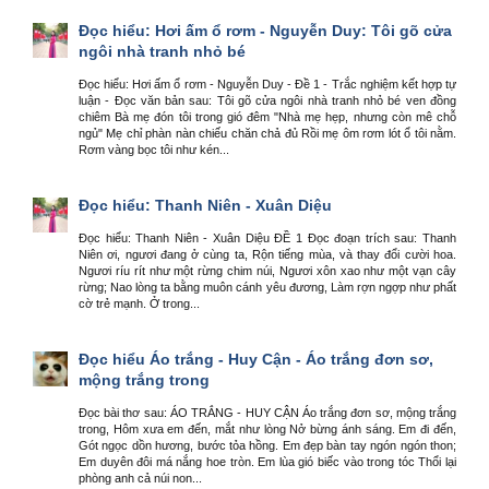
Đọc hiểu: Hơi ấm ổ rơm - Nguyễn Duy: Tôi gõ cửa
ngôi nhà tranh nhỏ bé
Đọc hiểu: Hơi ấm ổ rơm - Nguyễn Duy - Đề 1 - Trắc nghiệm kết hợp tự
luận - Đọc văn bản sau: Tôi gõ cửa ngôi nhà tranh nhỏ bé ven đồng
chiêm Bà mẹ đón tôi trong gió đêm "Nhà mẹ hẹp, nhưng còn mê chỗ
ngủ" Mẹ chỉ phàn nàn chiếu chăn chả đủ Rồi mẹ ôm rơm lót ổ tôi nằm.
Rơm vàng bọc tôi như kén...
Đọc hiểu: Thanh Niên - Xuân Diệu
Đọc hiểu: Thanh Niên - Xuân Diệu ĐỀ 1 Đọc đoạn trích sau: Thanh
Niên ơi, ngươi đang ở cùng ta, Rộn tiếng mùa, và thay đổi cười hoa.
Ngươi ríu rít như một rừng chim núi, Ngươi xôn xao như một vạn cây
rừng; Nao lòng ta bằng muôn cánh yêu đương, Làm rợn ngợp như phất
cờ trẻ mạnh. Ở trong...
Đọc hiểu Áo trắng - Huy Cận - Áo trắng đơn sơ,
mộng trắng trong
Đọc bài thơ sau: ÁO TRẮNG - HUY CẬN Áo trắng đơn sơ, mộng trắng
trong, Hôm xưa em đến, mắt như lòng Nở bừng ánh sáng. Em đi đến,
Gót ngọc dồn hương, bước tỏa hồng. Em đẹp bàn tay ngón ngón thon;
Em duyên đôi má nắng hoe tròn. Em lùa gió biếc vào trong tóc Thổi lại
phòng anh cả núi non...