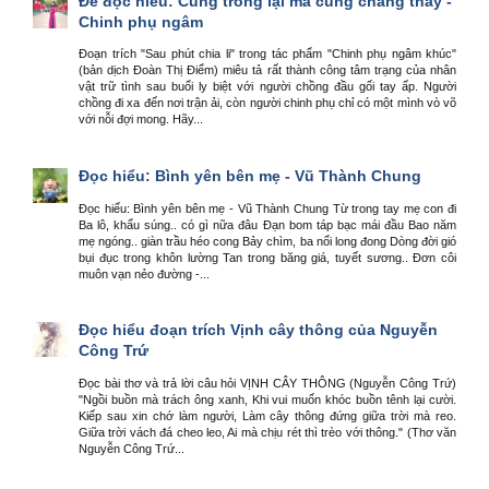
Đề đọc hiểu: Cùng trông lại mà cùng chẳng thấy -
Chinh phụ ngâm
Đoạn trích "Sau phút chia li" trong tác phẩm "Chinh phụ ngâm khúc"
(bản dịch Đoàn Thị Điểm) miêu tả rất thành công tâm trạng của nhân
vật trữ tình sau buổi ly biệt với người chồng đầu gối tay ấp. Người
chồng đi xa đến nơi trận ải, còn người chinh phụ chỉ có một mình vò võ
với nỗi đợi mong. Hãy...
Đọc hiểu: Bình yên bên mẹ - Vũ Thành Chung
Đọc hiểu: Bình yên bên mẹ - Vũ Thành Chung Từ trong tay mẹ con đi
Ba lô, khẩu súng.. có gì nữa đâu Đạn bom táp bạc mái đầu Bao năm
mẹ ngóng.. giàn trầu héo cong Bảy chìm, ba nổi long đong Dòng đời gió
bụi đục trong khôn lường Tan trong băng giá, tuyết sương.. Đơn côi
muôn vạn nẻo đường -...
Đọc hiểu đoạn trích Vịnh cây thông của Nguyễn
Công Trứ
Đọc bài thơ và trả lời câu hỏi VỊNH CÂY THÔNG (Nguyễn Công Trứ)
"Ngồi buồn mà trách ông xanh, Khi vui muốn khóc buồn tênh lại cười.
Kiếp sau xin chớ làm người, Làm cây thông đứng giữa trời mà reo.
Giữa trời vách đá cheo leo, Ai mà chịu rét thì trèo với thông." (Thơ văn
Nguyễn Công Trứ...