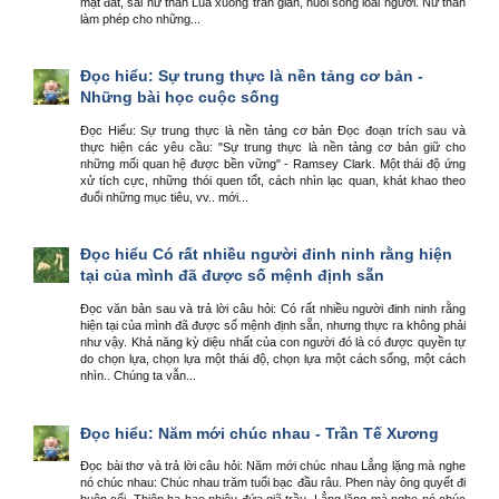
mặt đất, sai nữ thần Lúa xuống trần gian, nuôi sống loài người. Nữ thần
làm phép cho những...
Đọc hiểu: Sự trung thực là nền tảng cơ bản -
Những bài học cuộc sống
Đọc Hiểu: Sự trung thực là nền tảng cơ bản Đọc đoạn trích sau và
thực hiện các yêu cầu: "Sự trung thực là nền tảng cơ bản giữ cho
những mối quan hệ được bền vững" - Ramsey Clark. Một thái độ ứng
xử tích cực, những thói quen tốt, cách nhìn lạc quan, khát khao theo
đuổi những mục tiêu, vv.. mới...
Đọc hiểu Có rất nhiều người đinh ninh rằng hiện
tại của mình đã được số mệnh định sẵn
Đọc văn bản sau và trả lời câu hỏi: Có rất nhiều người đinh ninh rằng
hiện tại của mình đã được số mệnh định sẵn, nhưng thực ra không phải
như vậy. Khả năng kỳ diệu nhất của con người đó là có được quyền tự
do chọn lựa, chọn lựa một thái độ, chọn lựa một cách sống, một cách
nhìn.. Chúng ta vẫn...
Đọc hiểu: Năm mới chúc nhau - Trần Tế Xương
Đọc bài thơ và trả lời câu hỏi: Năm mới chúc nhau Lẳng lặng mà nghe
nó chúc nhau: Chúc nhau trăm tuổi bạc đầu râu. Phen này ông quyết đi