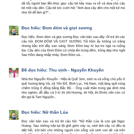
đã tối, người bạn liền thúc giục cậu bé hãy mau ra về và đưa cho cậu
bé một cây đèn. Cậu bé tức cười hỏi: "Anh đưa cây đèn cho một kẻ mù
như tôi để làm gì?"...
Đọc hiểu: Đom đóm và giọt sương
Đọc hiểu: Đom đóm và giọt sương Đọc văn bản sau đây rồi trả lời các
câu hỏi: ĐOM ĐÓM VÀ GIỌT SƯƠNG Tối hôm ấy không có trăng
nhưng bầu trời đầy sao sáng. Đom Đóm bay từ bụi tre ngà ra ruộng
lúa. Cây đèn của Đom Đóm cứ chớp lên trong đêm, trông đẹp như ngôi
Sao Hôm đang nhấp nháy. Đom Đóm sà...
Đề đọc hiểu: Thu vịnh - Nguyễn Khuyến
Nhà thơ Nguyễn Khuyến - Hiệu là Quế Sơn, sinh ra và sống chủ yếu ở
quê hương làng Và, xã Yên Đổ, Bình Lục, Hà Nam, một làng quê vùng
chiêm trũng ở đồng bằng Bắc Bộ. - Ông xuất thân trong gia đình nhà
nho nghèo, đỗ đầu cả 3 kì thi (thi Hương, thi Hội, thi Đình) nên còn có
tên gọi là Tam Nguyên...
Đọc hiểu: Nữ thần Lúa
Đọc văn bản sau và trả lời câu hỏi: "Nữ thần Lúa là con gái Ngọc
Hoàng. Sau những trận lụt lội ghê gớm xảy ra, sinh linh cây cỏ đều bị
diệt hết, trời bèn cho những người còn sống sót sinh con đẻ cái trên