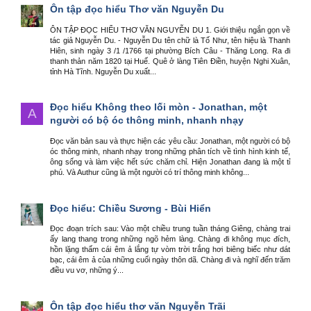
Ôn tập đọc hiểu Thơ văn Nguyễn Du
ÔN TẬP ĐỌC HIỂU THƠ VĂN NGUYỄN DU 1. Giới thiệu ngắn gọn về
tác giả Nguyễn Du. - Nguyễn Du tên chữ là Tố Như, tên hiệu là Thanh
Hiên, sinh ngày 3 /1 /1766 tại phường Bích Câu - Thăng Long. Ra đi
thanh thản năm 1820 tại Huế. Quê ở làng Tiên Điền, huyện Nghi Xuân,
tỉnh Hà Tĩnh. Nguyễn Du xuất...
Đọc hiểu Không theo lối mòn - Jonathan, một
A
người có bộ óc thông minh, nhanh nhạy
Đọc văn bản sau và thực hiện các yêu cầu: Jonathan, một người có bộ
óc thông minh, nhanh nhạy trong những phân tích về tình hình kinh tế,
ông sống và làm việc hết sức chăm chỉ. Hiện Jonathan đang là một tỉ
phú. Và Authur cũng là một người có trí thông minh không...
Đọc hiểu: Chiều Sương - Bùi Hiển
Đọc đoạn trích sau: Vào một chiều trung tuần tháng Giêng, chàng trai
ấy lang thang trong những ngõ hẻm làng. Chàng đi không mục đích,
hồn lặng thấm cái êm ả lắng tự vòm trời trắng hơi biêng biếc như dát
bạc, cái êm ả của những cuối ngày thôn dã. Chàng đi và nghĩ đến trăm
điều vu vơ, những ý...
Ôn tập đọc hiểu thơ văn Nguyễn Trãi