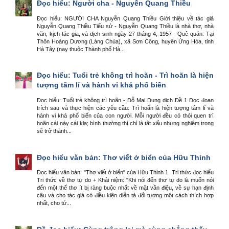
Đọc hiểu: Người cha - Nguyễn Quang Thiều
Đọc hiểu: NGƯỜI CHA Nguyễn Quang Thiều Giới thiệu về tác giả
Nguyễn Quang Thiều Tiểu sử - Nguyễn Quang Thiều là nhà thơ, nhà
văn, kịch tác gia, và dịch sinh ngày 27 tháng 4, 1957 - Quê quán: Tại
Thôn Hoàng Dương (Làng Chùa), xã Sơn Công, huyên Ứng Hòa, tỉnh
Hà Tây (nay thuộc Thành phố Hà...
Đọc hiểu: Tuổi trẻ không trì hoãn - Trì hoãn là hiện
tượng tâm lí và hành vi khá phổ biến
Đọc hiểu: Tuổi trẻ không trì hoãn - Đỗ Mai Dung dịch Đề 1 Đọc đoạn
trích sau và thực hiện các yêu cầu: Trì hoãn là hiện tượng tâm lí và
hành vi khá phổ biến của con người. Mỗi người đều có thói quen trì
hoãn cái này cái kia; bình thường thì chỉ là tật xấu nhưng nghiêm trọng
sẽ trở thành...
Đọc hiểu văn bản: Thơ viết ở biển của Hữu Thỉnh
Đọc hiểu văn bản: "Thơ viết ở biển" của Hữu Thỉnh 1. Tri thức đọc hiểu
Tri thức về thơ tự do + Khái niệm: "Khi nói đến thơ tự do là muốn nói
đến một thể thơ ít bị ràng buộc nhất về mặt vần điệu, về sự hạn định
câu và cho tác giả có điều kiện diễn tả đối tượng một cách thích hợp
nhất, cho tứ...