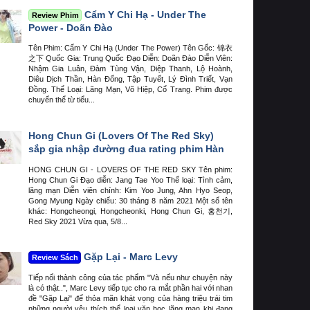
Cẩm Y Chi Hạ - Under The
Review Phim
Power - Doãn Đào
Tên Phim: Cẩm Y Chi Hạ (Under The Power) Tên Gốc: 锦衣
之下 Quốc Gia: Trung Quốc Đạo Diễn: Doãn Đào Diễn Viên:
Nhậm Gia Luân, Đàm Tùng Vận, Diệp Thanh, Lộ Hoành,
Diêu Dịch Thần, Hàn Đống, Tập Tuyết, Lý Đình Triết, Vạn
Đồng. Thể Loại: Lãng Mạn, Võ Hiệp, Cổ Trang. Phim được
chuyển thể từ tiểu...
Hong Chun Gi (Lovers Of The Red Sky)
sắp gia nhập đường đua rating phim Hàn
HONG CHUN GI - LOVERS OF THE RED SKY Tên phim:
Hong Chun Gi Đạo diễn: Jang Tae Yoo Thể loại: Tình cảm,
lãng mạn Diễn viên chính: Kim Yoo Jung, Ahn Hyo Seop,
Gong Myung Ngày chiếu: 30 tháng 8 năm 2021 Một số tên
khác: Hongcheongi, Hongcheonki, Hong Chun Gi, 홍천기,
Red Sky 2021 Vừa qua, 5/8...
Gặp Lại - Marc Levy
Review Sách
Tiếp nối thành công của tác phẩm "Và nếu như chuyện này
là có thật..", Marc Levy tiếp tục cho ra mắt phần hai với nhan
đề "Gặp Lại" để thỏa mãn khát vọng của hàng triệu trái tim
những người yêu thích thể loại văn học lãng mạn khi đang