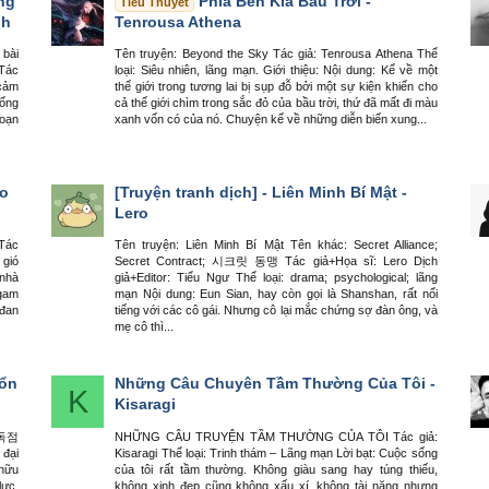
áng
Phía Bên Kia Bầu Trời -
Tiểu Thuyết
nh
Tenrousa Athena
 bài
Tên truyện: Beyond the Sky Tác giả: Tenrousa Athena Thể
 Tác
loại: Siêu nhiên, lãng mạn. Giới thiệu: Nội dung: Kể về một
 cảm
thế giới trong tương lai bị sụp đỗ bởi một sự kiện khiến cho
hống
cả thế giới chìm trong sắc đỏ của bầu trời, thứ đã mất đi màu
oạn
xanh vốn có của nó. Chuyện kể về những diễn biến xung...
o
[Truyện tranh dịch] - Liên Minh Bí Mật -
Lero
 Tác
Tên truyện: Liên Minh Bí Mật Tên khác: Secret Alliance;
 gió
Secret Contract; 시크릿 동맹 Tác giả+Họa sĩ: Lero Dịch
 nhà
giả+Editor: Tiểu Ngư Thể loại: drama; psychological; lãng
 gam
mạn Nội dung: Eun Sian, hay còn gọi là Shanshan, rất nổi
 đan
tiếng với các cô gái. Nhưng cô lại mắc chứng sợ đàn ông, và
mẹ cô thì...
 ổn
Những Câu Chuyên Tầm Thường Của Tôi -
K
Kisaragi
 독점
NHỮNG CÂU TRUYỆN TẦM THƯỜNG CỦA TÔI Tác giả:
đại
Kisaragi Thể loại: Trinh thám – Lãng mạn Lời bạt: Cuộc sống
 hữu
của tôi rất tầm thường. Không giàu sang hay túng thiếu,
lực,
không xinh đẹp cũng không xấu xí, không tài năng nhưng