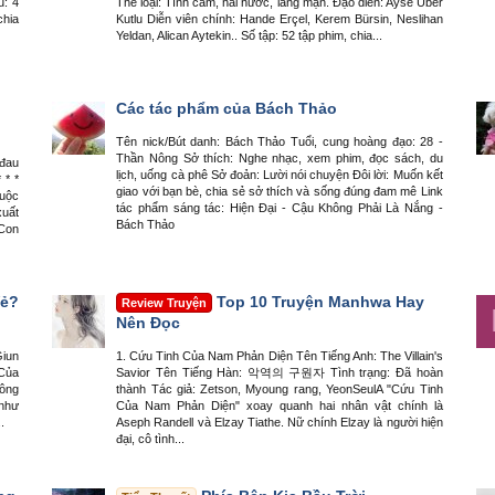
u: 4
Thể loại: Tình cảm, hài hước, lãng mạn. Đạo diễn: Ayse Uber
chia
Kutlu Diễn viên chính: Hande Erçel, Kerem Bürsin, Neslihan
Yeldan, Alican Aytekin.. Số tập: 52 tập phim, chia...
Các tác phẩm của Bách Thảo
Tên nick/Bút danh: Bách Thảo Tuổi, cung hoàng đạo: 28 -
Thần Nông Sở thích: Nghe nhạc, xem phim, đọc sách, du
 đau
lịch, uống cà phê Sở đoản: Lười nói chuyện Đôi lời: Muốn kết
 * *
giao với bạn bè, chia sẻ sở thích và sống đúng đam mê Link
uộc
tác phẩm sáng tác: Hiện Đại - Cậu Không Phải Là Nắng -
xuất
Bách Thảo
"Con
Vẻ?
Top 10 Truyện Manhwa Hay
Review Truyện
Nên Đọc
Giun
1. Cứu Tinh Của Nam Phản Diện Tên Tiếng Anh: The Villain's
 Của
Savior Tên Tiếng Hàn: 악역의 구원자 Tình trạng: Đã hoàn
hông
thành Tác giả: Zetson, Myoung rang, YeonSeulA "Cứu Tinh
 như
Của Nam Phản Diện" xoay quanh hai nhân vật chính là
.
Aseph Randell và Elzay Tiathe. Nữ chính Elzay là người hiện
đại, cô tình...