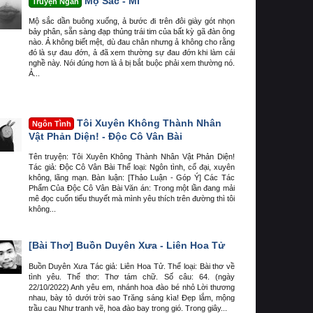
Mộ Sắc - Mì
Truyện Ngắn
Mộ sắc dần buông xuống, ả bước đi trên đôi giày gót nhọn
bảy phân, sẵn sàng đạp thủng trái tim của bất kỳ gã đàn ông
nào. Ả không biết mệt, dù đau chân nhưng ả không cho rằng
đó là sự đau đớn, ả đã xem thường sự đau đớn khi làm cái
nghề này. Nói đúng hơn là ả bị bắt buộc phải xem thường nó.
Ả...
Tôi Xuyên Không Thành Nhân
Ngôn Tình
Vật Phản Diện! - Độc Cô Vân Bài
Tên truyện: Tôi Xuyên Không Thành Nhân Vật Phản Diện!
Tác giả: Độc Cô Vân Bài Thể loại: Ngôn tình, cổ đại, xuyên
không, lãng mạn. Bàn luận: [Thảo Luận - Góp Ý] Các Tác
Phẩm Của Độc Cô Vân Bài Văn án: Trong một lần đang mải
mê đọc cuốn tiểu thuyết mà mình yêu thích trên đường thì tôi
không...
[Bài Thơ]
Buồn Duyên Xưa - Liên Hoa Tử
Buồn Duyên Xưa Tác giả: Liên Hoa Tử. Thể loại: Bài thơ về
tình yêu. Thể thơ: Thơ tám chữ. Số câu: 64. (ngày
22/10/2022) Anh yêu em, nhánh hoa đào bé nhỏ Lời thương
nhau, bày tỏ dưới trời sao Trăng sáng kìa! Đẹp lắm, mộng
trầu cau Như tranh vẽ, hoa đào bay trong gió. Trong giây...