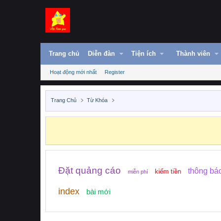
Trang chủ
Diễn đàn
Tiện ích
Thành viên
Hoạt động mới nhất
Register
Trang Chủ
Từ Khóa
Đặt quảng cáo
thông bá
kiếm tiền
miễn phí
index
bài mới