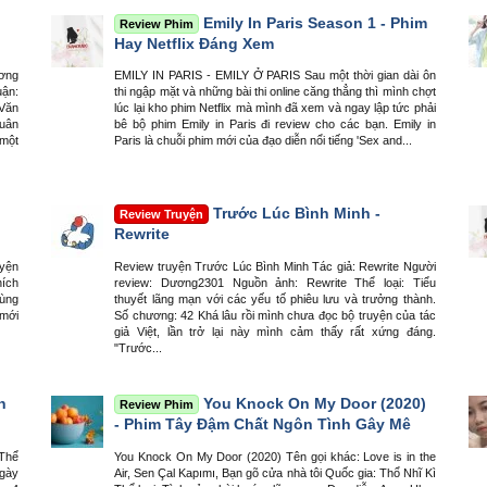
Emily In Paris Season 1 - Phim
Review Phim
Hay Netflix Đáng Xem
ương
EMILY IN PARIS - EMILY Ở PARIS Sau một thời gian dài ôn
uận:
thi ngập mặt và những bài thi online căng thẳng thì mình chợt
 Văn
lúc lại kho phim Netflix mà mình đã xem và ngay lập tức phải
xuân
bê bộ phim Emily in Paris đi review cho các bạn. Emily in
 một
Paris là chuỗi phim mới của đạo diễn nổi tiếng 'Sex and...
Trước Lúc Bình Minh -
Review Truyện
Rewrite
uyện
Review truyện Trước Lúc Bình Minh Tác giả: Rewrite Người
hích
review: Dương2301 Nguồn ảnh: Rewrite Thể loại: Tiểu
cùng
thuyết lãng mạn với các yếu tố phiêu lưu và trưởng thành.
 mới
Số chương: 42 Khá lâu rồi mình chưa đọc bộ truyện của tác
giả Việt, lần trở lại này mình cảm thấy rất xứng đáng.
"Trước...
n
You Knock On My Door (2020)
Review Phim
- Phim Tây Đậm Chất Ngôn Tình Gây Mê
 Thể
You Knock On My Door (2020) Tên gọi khác: Love is in the
ngày
Air, Sen Çal Kapımı, Bạn gõ cửa nhà tôi Quốc gia: Thổ Nhĩ Kì