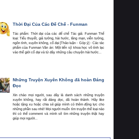
Thời Đại Của Các Đế Chế - Funman
Tác phẩm: Thời đại của các đế chế Tác giả: Funman Thể
loại: Tiểu thuyết, giả tưởng, hài hước, lãng mạn, viễn tưởng,
ngôn tình, xuyên không, cổ đại [Thảo luận - Góp ý] - Các tác
phẩm của Funman Văn án: Một tiến sỹ khoa học vô tình lạc
vào thế giới cổ đại và từ đây những câu chuyện hài hước...
Những Truyện Xuyên Không đã hoàn Đáng
Đọc
Xin chào mọi người, sau đây là danh sách những truyện
xuyên không, hay rất đáng đọc, đã hoàn thành. Hãy like
hoặc tặng xu hoặc chia sẻ giúp mình có thêm động lực cho
những phần sau nhé! Mọi người muốn tìm truyện thể loại nào
thì có thể comment và mình sẽ tìm những truyện thật hay
giúp mọi người...