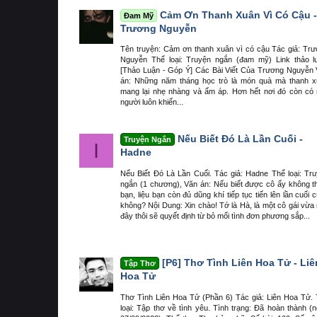
Cảm Ơn Thanh Xuân Vì Có Cậu -
Đam Mỹ
Trương Nguyễn
Tên truyện: Cảm ơn thanh xuân vì có cậu Tác giả: Tr
Nguyễn Thể loại: Truyện ngắn (đam mỹ) Link thảo l
[Thảo Luận - Góp Ý] Các Bài Viết Của Trương Nguyễn
án: Những năm tháng học trò là món quà mà thanh 
mang lại nhẹ nhàng và ấm áp. Hơn hết nơi đó còn có
người luôn khiến...
Nếu Biết Đó Là Lần Cuối -
Truyện Ngắn
I
Hadne
Nếu Biết Đó Là Lần Cuối. Tác giả: Hadne Thể loại: Tr
ngắn (1 chương), Văn án: Nếu biết được cô ấy không t
bạn, liệu bạn còn đủ dũng khí tiếp tục tiến lên lần cuối 
không? Nội Dung: Xin chào! Tớ là Hà, là một cô gái vừa
đây thôi sẽ quyết định từ bỏ mối tình đơn phương sắp...
[P6] Thơ Tình Liên Hoa Tử - Liê
Tập Thơ
Hoa Tử
Thơ Tình Liên Hoa Tử (Phần 6) Tác giả: Liên Hoa Tử.
loại: Tập thơ về tình yêu. Tình trạng: Đã hoàn thành (