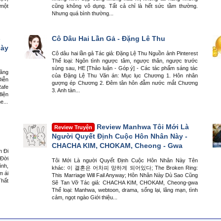
 một
cũng không vô dụng. Tất cả chỉ là hết sức tầm thường.
Nhưng quá bình thường...
-
Cô Dâu Hai Lần Gả - Đặng Lê Thu
gày
Cô dâu hai lần gả Tác giả: Đặng Lệ Thu Nguồn ảnh Pinterest
Thể loại: Ngôn tình ngược tâm, ngược thân, ngược trước
sủng sau, HE [Thảo luận - Góp ý] - Các tác phẩm sáng tác
lãng
của Đặng Lệ Thu Văn án: Mục lục Chương 1. Hôn nhân
Diễn
gượng ép Chương 2. Đêm tân hôn đẫm nước mắt Chương
Rafe
3. Anh tàn...
điện
e...
Review Manhwa Tôi Mới Là
Review Truyện
Người Quyết Định Cuộc Hôn Nhân Này -
CHACHA KIM, CHOKAM, Cheong - Gwa
h Đi
 Đời
Tôi Mới Là người Quyết Định Cuộc Hôn Nhân Này Tên
ình,
khác: 이 결혼은 어차피 망하게 되어있다; The Broken Ring:
m ái
This Marriage Will Fail Anyway; Hôn Nhân Này Dù Sao Cũng
Thất
Sẽ Tan Vỡ Tác giả: CHACHA KIM, CHOKAM, Cheong-gwa
Thể loại: Manhwa, webtoon, drama, sống lại, lãng mạn, tình
cảm, ngọt ngào Giới thiệu...