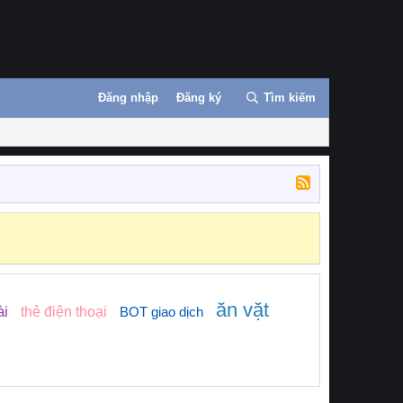
Đăng nhập
Đăng ký
Tìm kiếm
ăn vặt
ài
thẻ điện thoại
BOT giao dịch