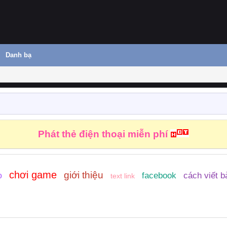
Danh bạ
Phát thẻ điện thoại miễn phí
chơi game
giới thiệu
facebook
cách viết b
o
text link