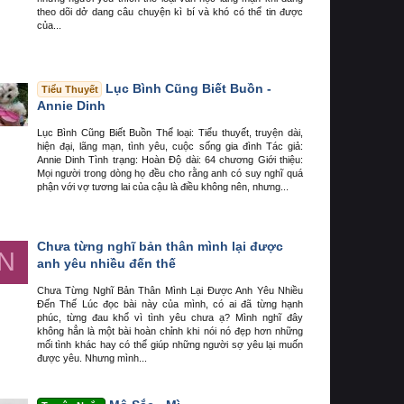
theo dõi dở dang câu chuyện kì bí và khó có thể tin được
của...
Lục Bình Cũng Biết Buồn -
Tiểu Thuyết
Annie Dinh
Lục Bình Cũng Biết Buồn Thể loại: Tiểu thuyết, truyện dài,
hiện đại, lãng mạn, tình yêu, cuộc sống gia đình Tác giả:
Annie Dinh Tình trạng: Hoàn Độ dài: 64 chương Giới thiệu:
Mọi người trong dòng họ đều cho rằng anh có suy nghĩ quá
phận với vợ tương lai của cậu là điều không nên, nhưng...
Chưa từng nghĩ bản thân mình lại được
N
anh yêu nhiều đến thế
Chưa Từng Nghĩ Bản Thân Mình Lại Được Anh Yêu Nhiều
Đến Thế Lúc đọc bài này của mình, có ai đã từng hạnh
phúc, từng đau khổ vì tình yêu chưa ạ? Mình nghĩ đây
không hẳn là một bài hoàn chỉnh khi nói nó đẹp hơn những
mối tình khác hay có thể giúp những người sợ yêu lại muốn
được yêu. Nhưng mình...