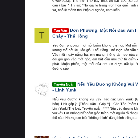
07/09/2023). Thể thơ: Thơ bảy chữ. Số bài: 100. Số câ
câu / bài. * Thi án: "Nợ giai lệ trăng tròn hoa quế Tình 
xa, nhỏ lệ thành thơ Phận ai nghèo, cam kiếp...
Đơn Phương, Một Nỗi Đau Âm Ỉ
Tản Văn
T
Cháy - Thể Hồng
Yêu đơn phương, một nỗi buồn không thể nói. Một nỗi
không thể cất lời Tác giả: Thể Hồng Thể loại: Tản văn *
Vào một ngày nắng hạ, em mang những tâm sự của c
đời gói gọn vào một góc, em bắt đầu mọi thứ từ điểm 
phát. Muộn phiền, mệt mỏi của em xin được cất lại. 
đường sắp...
Nếu Yêu Đương Không Vui 
Truyện Ngắn
- Linh Yunki
Nếu yêu đương không vui vẻ? Tác giả: Linh Yunki (
béo). Link góp ý: [Thảo Luận - Góp Ý] - Các Tác Phẩm
Linh Yunki Thể loại: Truyện ngắn. * * * Nếu yêu đương k
vui vẻ? Em không biết cảm giác thích một người rõ ràng
thế nào. Nhưng em biết "không thích" dáng hình trông ra..