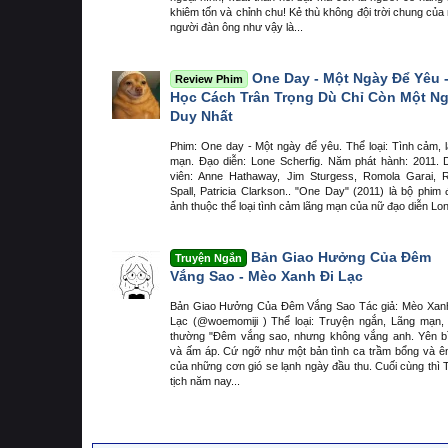
khiêm tốn và chỉnh chu! Kẻ thù không đội trời chung của
người đàn ông như vậy là...
One Day - Một Ngày Để Yêu 
Review Phim
Học Cách Trân Trọng Dù Chỉ Còn Một N
Duy Nhất
Phim: One day - Một ngày để yêu. Thể loại: Tình cảm, 
mạn. Đạo diễn: Lone Scherfig. Năm phát hành: 2011. 
viên: Anne Hathaway, Jim Sturgess, Romola Garai, 
Spall, Patricia Clarkson.. "One Day" (2011) là bộ phim 
ảnh thuộc thể loại tình cảm lãng mạn của nữ đạo diễn Lon
Bản Giao Hưởng Của Đêm
Truyện Ngắn
Vắng Sao - Mèo Xanh Đi Lạc
Bản Giao Hưởng Của Đêm Vắng Sao Tác giả: Mèo Xan
Lạc (@woemomiji ) Thể loại: Truyện ngắn, Lãng mạn,
thường "Đêm vắng sao, nhưng không vắng anh. Yên b
và ấm áp. Cứ ngỡ như một bản tình ca trầm bổng và ê
của những cơn gió se lạnh ngày đầu thu. Cuối cùng thì 
tịch năm nay...