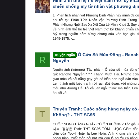
Hình ảnh thế hệ trẻ việt nam thời kỳ kh
chiến chống mỹ từ nhân vật phương đị
1. Phân tích nhân vật Phương Định Phần này mình đã có
chi tiết tại: Phân Tích Nhân Vật Phương Định Trong
Phẩm Những Ngôi Sao Xa Xôi Của Lê Minh Khuê 2. Suy
về hình ảnh thế hệ trẻ Việt Nam thời kỳ kháng chiến c
Mỹ trong nguồn cảm hứng chung của văn học giai đ
1945-1975. -...
Ô Cửa Sổ Mùa Đông - Ranch
Truyện Ngắn
R
Nguyễn
Nguồn ảnh (Internet) Tác phẩm: Ô cửa sổ mùa đông
giả: Rancho Nguyễn * * * Tháng Mười Hai. Những cơn
giao mùa và cái nắng gay gắt đã biến con ngõ dẫn vào
Len thành một bức tranh rời rạc, đứt đoạn, với những
màu như đương Hè. Tôi và Len ngồi trước mái hiên, Len
áo, tôi vẽ...
Truyện Tranh: Cuộc sống hàng ngày có
T
Không? - THT SG95
CUỘC SỐNG HÀNG NGÀY CÓ ỔN KHÔNG? Tác giả:
시녹, 정경윤 Dịch: THT SG95 TÓM LƯỢC Giám đốc 
diện của Yoo-il Hotel là Lee Hojin. Anh không chỉ sở
ngoại hình, xuất thân nổi bật mà còn là người có năng 