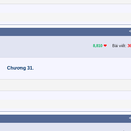
8,810
❤︎
Bài viết:
3
Chương 31.