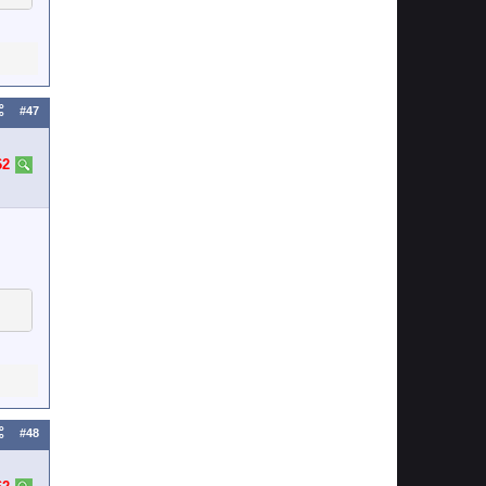
#47
62
#48