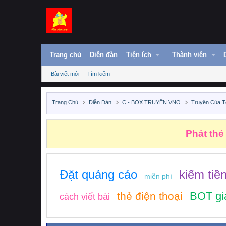
Trang chủ
Diễn đàn
Tiện ích
Thành viên
Bài viết mới
Tìm kiếm
Trang Chủ
Diễn Đàn
C - BOX TRUYỆN VNO
Truyện Của T
Phát thẻ
Đặt quảng cáo
kiếm tiề
miễn phí
BOT gi
thẻ điện thoại
cách viết bài