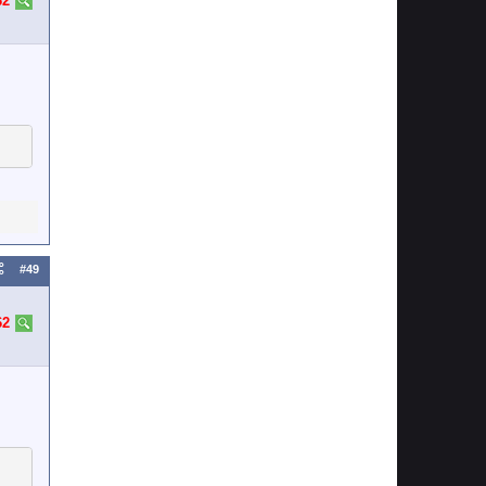
62
#49
62