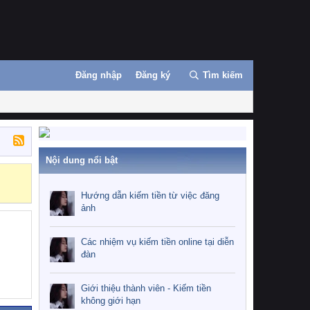
Đăng nhập
Đăng ký
Tìm kiếm
Nội dung nổi bật
Những nhiệm 
Hướng dẫn kiếm tiền từ việc đăng
ảnh
Các nhiệm vụ kiếm tiền online tại diễn
đàn
Giới thiệu thành viên - Kiếm tiền
không giới hạn