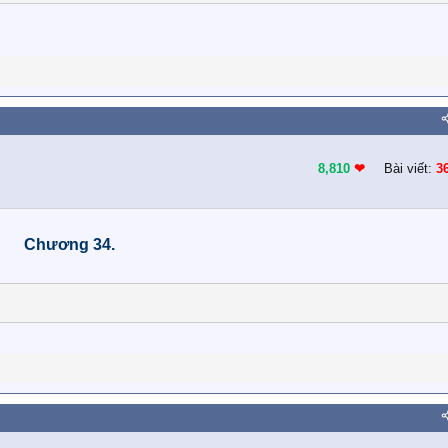
8,810
❤︎
Bài viết:
3
Chương 34.