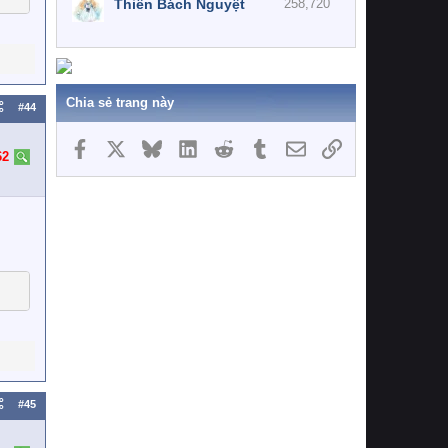
Thiên Bách Nguyệt
258,720
Chia sẻ trang này
#44
Facebook
X
Bluesky
LinkedIn
Reddit
Tumblr
Email
Link
62
#45