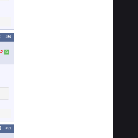
#50
62
#51