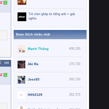
62
Trò chơi ghép từ tiếng anh + giải
nghĩa
Được thích nhiều nhất
Mạnh Thăng
408,220
#43
Aki Re
270,720
62
Jess93
265,720
HiHi2129
262,370