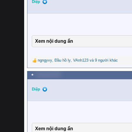
i
Diệp
o
n
s
:
Xem nội dung ẩn
ngngyvy
,
Đầu hồ ly
,
VAnh123
và 9 người khác
R
e
a
★
9 Tháng bảy 2020
c
t
i
Diệp
o
n
s
:
Xem nội dung ẩn