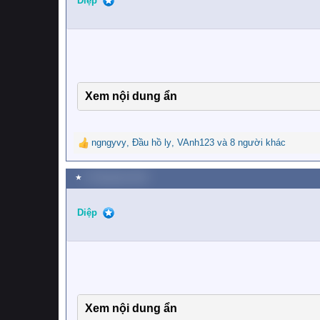
i
Diệp
o
n
s
:
Xem nội dung ẩn
ngngyvy
,
Đầu hồ ly
,
VAnh123
và 8 người khác
R
e
a
★
9 Tháng bảy 2020
c
t
i
Diệp
o
n
s
:
Xem nội dung ẩn