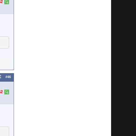
62
#46
62