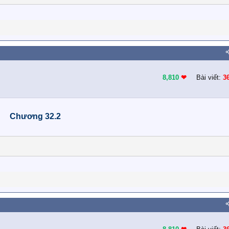
8,810
❤︎
Bài viết:
3
Chương 32.2