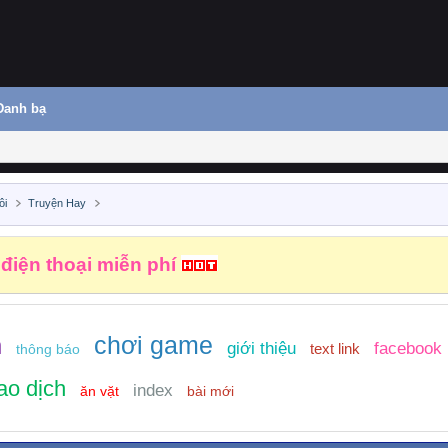
Danh bạ
ôi
Truyện Hay
 điện thoại miễn phí
chơi game
n
giới thiệu
facebook
text link
thông báo
ao dịch
index
ăn vặt
bài mới