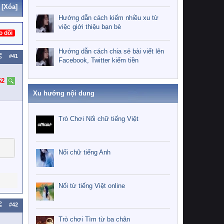
[Xóa]
Hướng dẫn cách kiếm nhiều xu từ
việc giới thiệu bạn bè
o dõi
Hướng dẫn cách chia sẻ bài viết lên
#41
Facebook, Twitter kiếm tiền
62
Xu hướng nội dung
Trò Chơi Nối chữ tiếng Việt
Nối chữ tiếng Anh
Nối từ tiếng Việt online
#42
Trò chơi Tìm từ ba chân