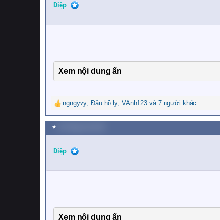
i
Diệp
o
n
s
:
Xem nội dung ẩn
ngngyvy
,
Đầu hồ ly
,
VAnh123
và 7 người khác
R
e
a
★
29 Tháng sáu 2020
c
t
i
Diệp
o
n
s
:
Xem nội dung ẩn