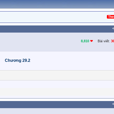
The
8,810
❤︎
Bài viết:
3
Chương 29.2