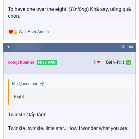
To have one over the eight :(
Từ lóng
) Khá say, uống quá
chén.
Wall-E
và
Admin
R
e
a
★
1 Tháng năm 2018
#4
c
t
i
congchuanho
5
❤︎
Bài viết:
1
o
n
s
MelQueen nói:
:
Eight
Twinkle / lấp lánh
Twinkle, twinkle, little star.. How I wonder what you are..