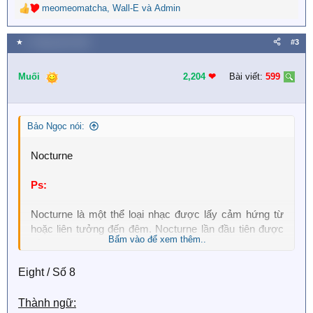
meomeomatcha
,
Wall-E
và
Admin
R
e
a
★
1 Tháng năm 2018
#3
c
t
i
Muối
2,204
❤︎
Bài viết:
599
o
n
s
Bảo Ngọc nói:
:
Nocturne
Ps:
Nocturne là một thể loại nhạc được lấy cảm hứng từ
hoặc liên tưởng đến đêm. Nocturne lần đầu tiên được
Bấm vào để xem thêm..
sử dụng vào thế kỷ thứ 18.
Eight / Số 8
Thành ngữ: