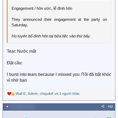
Engagement / hôn ước, lễ đính hôn
They announced their engagement at the party on
Saturday.
Họ tuyên bố đính hôn tại bữa tiệc vào thứ bảy.
Tear: Nước mắt
Đặt câu:
I burst into tears because I missed you /Tôi đã bật khóc
vì nhớ bạn
Wall-E
,
Admin
,
chiqudoll
và 1 người khác
R
e
a
★
13 Tháng năm 2024
#12
c
t