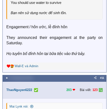
You should use water to survive
Bạn nên sử dụng nước để sinh tồn.
Engagement / hôn ước, lễ đính hôn
They announced their engagement at the party on
Saturday.
Họ tuyên bố đính hôn tại bữa tiệc vào thứ bảy.
Wall-E
và
Admin
R
e
a
★
12 Tháng năm 2024
#11
c
t
i
ThaoNguyen6222
203
❤︎
Bài viết:
123
o
n
s
Mai Lynk nói:
: