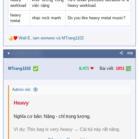
workload
việc nặng
heavy workload.
heavy
nhạc rock mạnh
Do you like heavy metal music?
metal
Wall-E
,
iam.wonwoo
và
MTrang1102
R
e
a
★
10 Tháng chín 2025
#16
c
t
i
MTrang1102
8,471
❤︎
Bài viết:
1851
o
n
s
Admin nói:
:
Heavy​
Nghĩa cơ bản: Nặng - chỉ trọng lượng.
Ví dụ:
This bag is very heavy
→ Cái túi này rất nặng.