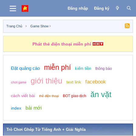
Đăng nhập
Đăng ký
Trang Chủ
Game Show
Phát thẻ điện thoại miễn phí
miễn phí
Đặt quảng cáo
kiếm tiền
thông báo
giới thiệu
facebook
text link
chơi game
ăn vặt
cách viết bài
BOT giao dịch
thẻ điện thoại
bài mới
index
Trò Chơi Ghép Từ Tiếng Anh + Giải Nghĩa