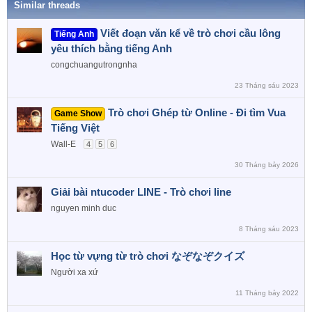
Similar threads
Viết đoạn văn kể về trò chơi cầu lông
Tiếng Anh
yêu thích bằng tiếng Anh
congchuangutrongnha
23 Tháng sáu 2023
Trò chơi Ghép từ Online - Đi tìm Vua
Game Show
Tiếng Việt
Wall-E
4
5
6
30 Tháng bảy 2026
Giải bài ntucoder LINE - Trò chơi line
nguyen minh duc
8 Tháng sáu 2023
Học từ vựng từ trò chơi なぞなぞクイズ
Người xa xứ
11 Tháng bảy 2022