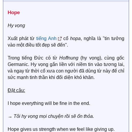
n
fog
đặc
because of heavy fog.
s
Hope
:
heavy
người hút
He is a heavy smoker, about
smoker
thuốc nhiều
two packs a day.
Hy vọng
heavy
người uống
She used to be a heavy
drinker
rượu nhiều
drinker.
Xuất phát từ
tiếng Anh
cổ
hopa
, nghĩa là "tin tưởng
heavy
người ngủ say,
My brother is such a heavy
vào một điều tốt đẹp sẽ đến".
sleeper
khó tỉnh
sleeper.
heavy
công nghiệp
Steel production is part of
Trong tiếng Đức có từ
Hoffnung
(hy vọng), cùng gốc
industry
nặng
heavy industry.
Germanic. Hy vọng gắn liền với niềm tin vào tương lai,
và ngay từ thời cổ xưa con người đã dùng từ này để chỉ
heavy
trái tim nặng
She left with a heavy heart.
heart
trĩu, buồn bã
sức mạnh tinh thần khi đối diện khó khăn.
heavy
khối lượng
He's under pressure because
Đặt câu:
workload
công việc nặng
of a heavy workload.
heavy
nhạc rock
Do you like heavy metal
I hope everything will be fine in the end.
metal
mạnh
music?
→ Tôi hy vọng mọi chuyện rồi sẽ ổn thỏa.
Hope gives us strength when we feel like giving up.