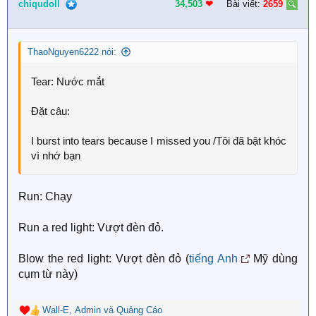
i
chiqudoll
34,503
❤︎
Bài viết:
2659
o
n
s
ThaoNguyen6222 nói:
:
Tear: Nước mắt
Đặt câu:
I burst into tears because I missed you /Tôi đã bật khóc
vì nhớ bạn
Run: Chạy
Run a red light: Vượt đèn đỏ.
Blow the red light: Vượt đèn đỏ (
tiếng Anh
Mỹ dùng
cụm từ này)
Wall-E
,
Admin
và
Quảng Cáo
R