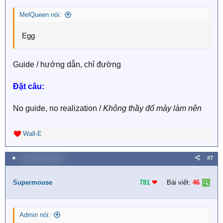
s
MelQueen nói:
:
Egg
Guide / hướng dẫn, chỉ đường
Đặt câu:
No guide, no realization /
Không thầy đố mày làm nên
Wall-E
R
e
a
★
1 Tháng năm 2018
#7
c
t
i
Supermouse
781
❤︎
Bài viết:
46
o
n
s
Admin nói:
: