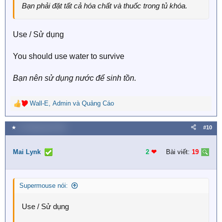
Bạn phải đặt tất cả hóa chất và thuốc trong tủ khóa.
Use / Sử dụng
You should use water to survive
Bạn nên sử dụng nước để sinh tồn.
Wall-E
,
Admin
và
Quảng Cáo
R
e
a
★
12 Tháng năm 2024
#10
c
t
i
Mai Lynk
2
❤︎
Bài viết:
19
o
n
s
Supermouse nói:
:
Use / Sử dụng