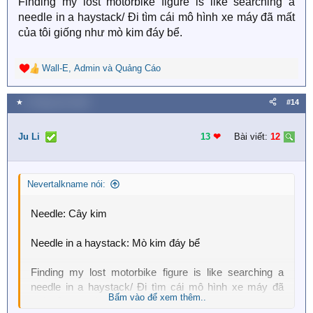
Finding my lost motorbike figure is like searching a
needle in a haystack/ Đi tìm cái mô hình xe máy đã mất
của tôi giống như mò kim đáy bể.
Wall-E
,
Admin
và
Quảng Cáo
R
e
a
★
9 Tháng chín 2025
#14
c
t
i
Ju Li
13
❤︎
Bài viết:
12
o
n
s
Nevertalkname nói:
:
Needle: Cây kim
Needle in a haystack: Mò kim đáy bể
Finding my lost motorbike figure is like searching a
needle in a haystack/ Đi tìm cái mô hình xe máy đã
Bấm vào để xem thêm..
mất của tôi giống như mò kim đáy bể.