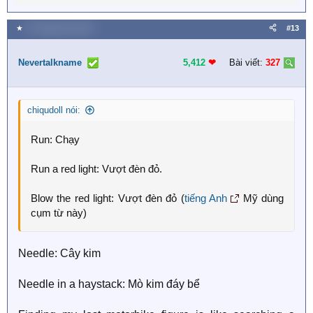
e
a
★
13 Tháng năm 2024
#13
c
t
i
Nevertalkname
5,412
❤︎
Bài viết:
327
o
n
s
chiqudoll nói:
:
Run: Chạy
Run a red light: Vượt đèn đỏ.
Blow the red light: Vượt đèn đỏ (
tiếng Anh
Mỹ dùng
cụm từ này)
Needle: Cây kim
Needle in a haystack: Mò kim đáy bể