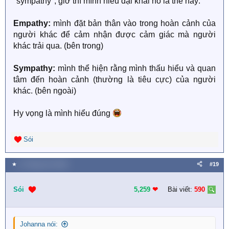
"sympathy", giờ thì mình hiểu đại khái nó là thế này:
Đặt câu:
Empathy:
mình đặt bản thân vào trong hoàn cảnh của
I hope everything will be fine in the end.
người khác để cảm nhận được cảm giác mà người
khác trải qua. (bên trong)
→ Tôi hy vọng mọi chuyện rồi sẽ ổn thỏa.
Sympathy:
mình thể hiện rằng mình thấu hiểu và quan
Hope gives us strength when we feel like giving up.
tâm đến hoàn cảnh (thường là tiêu cực) của người
khác. (bên ngoài)
→ Hy vọng cho ta sức mạnh khi ta muốn buông xuôi.
Hy vọng là mình hiểu đúng
No matter how dark the night is, there is always hope
for a new dawn.
Sói
R
→ Dù đêm có tối đến đâu, vẫn luôn có hy vọng cho một
e
bình minh mới.
a
★
11 Tháng chín 2025
#19
c
t
She never lost hope, even in the most difficult times.
i
Sói
5,259
❤︎
Bài viết:
590
o
→ Cô ấy chưa bao giờ mất hy vọng, ngay cả trong
n
những lúc khó khăn nhất.
s
Johanna nói:
: