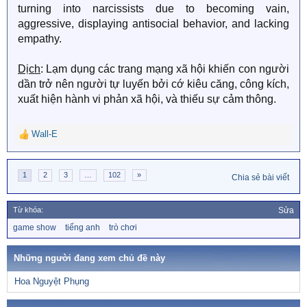
turning into narcissists due to becoming vain,
aggressive, displaying antisocial behavior, and lacking
empathy.
Dịch
: Lạm dụng các trang mạng xã hội khiến con người
dần trở nên người tự luyến bởi cớ kiêu căng, công kích,
xuất hiện hành vi phản xã hội, và thiếu sự cảm thông.
Wall-E
R
e
a
1
2
3
…
102
»
c
Chia sẻ bài viết
t
i
Từ khóa:
Sửa
o
n
T
game show
tiếng anh
trò chơi
ừ
s
k
:
h
Những người đang xem chủ đề này
ó
a
Hoa Nguyệt Phụng