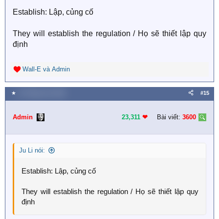
Establish: Lập, củng cố
They will establish the regulation / Họ sẽ thiết lập quy
định
Wall-E
và
Admin
R
e
a
★
10 Tháng chín 2025
#15
c
t
i
Admin
23,311
❤︎
Bài viết:
3600
o
n
s
Ju Li nói:
:
Establish: Lập, củng cố
They will establish the regulation / Họ sẽ thiết lập quy
định