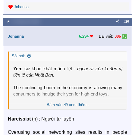
Johanna
R
e
a
★
11 Tháng chín 2025
#20
c
t
i
Johanna
6,294
❤︎
Bài viết:
386
o
n
s
Sói nói:
:
Yen:
sự khao khát mãnh liệt -
ngoài ra còn là đơn vị
tiền tệ của Nhật Bản.
The continuing boom in the economy is allowing many
consumers to indulge their yen for high-end toys.
Bấm vào để xem thêm..
Dịch:
Narcissist
(n) : Người tự luyến
Sự bùng nổ liên tục của nền kinh tế đang cho phép
nhiều người tiêu dùng thỏa mãn niềm khao khát của họ
đối với những món đồ chơi cao cấp.
Overusing social networking sites results in people