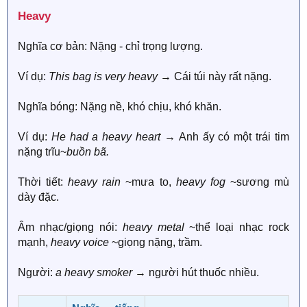
Heavy​
Nghĩa cơ bản: Nặng - chỉ trọng lượng.
Ví dụ:
This bag is very heavy
→ Cái túi này rất nặng.
Nghĩa bóng: Nặng nề, khó chịu, khó khăn.
Ví dụ:
He had a heavy heart
→ Anh ấy có một trái tim
nặng trĩu~
buồn bã.
Thời tiết:
heavy rain
~mưa to,
heavy fog
~sương mù
dày đặc.
Âm nhạc/giọng nói:
heavy metal
~thể loại nhạc rock
mạnh,
heavy voice
~giọng nặng, trầm.
Người:
a heavy smoker
→ người hút thuốc nhiều.