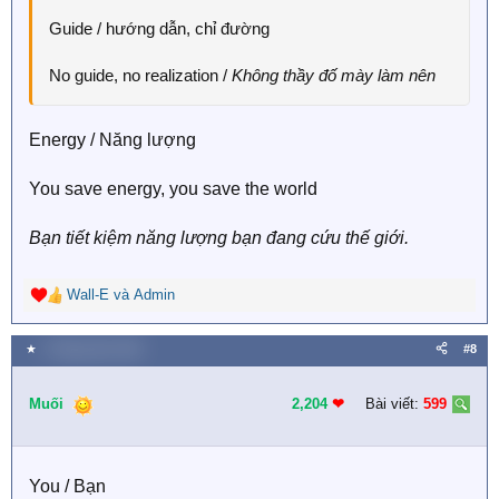
Guide / hướng dẫn, chỉ đường
No guide, no realization /
Không thầy đố mày làm nên
Energy / Năng lượng
You save energy, you save the world
Bạn tiết kiệm năng lượng bạn đang cứu thế giới.
Wall-E
và
Admin
R
e
a
★
1 Tháng năm 2018
#8
c
t
i
Muối
2,204
❤︎
Bài viết:
599
o
n
s
:
You / Bạn