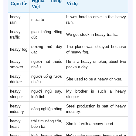
Nghĩa tiếng
Cụm từ
Ví dụ
Việt
heavy
It was hard to drive in the heavy
mưa to
rain
rain.
heavy
giao thông đông
We got stuck in heavy traffic.
traffic
đúc
sương mù dày
The plane was delayed because
heavy fog
đặc
of heavy fog.
heavy
người hút thuốc
He is a heavy smoker, about two
smoker
nhiều
packs a day.
heavy
người uống rượu
She used to be a heavy drinker.
drinker
nhiều
heavy
người ngủ say,
My brother is such a heavy
sleeper
khó tỉnh
sleeper.
heavy
Steel production is part of heavy
công nghiệp nặng
industry
industry.
heavy
trái tim nặng trĩu,
She left with a heavy heart.
heart
buồn bã
heavy
khối lượng công
He's under pressure because of a