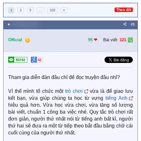
Theo dõi
1
2
3
…
102
»
★
30 Tháng tư 2018
#1
Official
95
❤︎
Bài viết:
121
93742
41
Tham gia diễn đàn đâu chỉ để đọc truyện đâu nhỉ?
Vì thế mình tổ chức một
trò chơi
vừa là để giao lưu
kết bạn, vừa giúp chúng ta học từ vựng
tiếng Anh
hiệu quả hơn. Vừa học vừa chơi, vừa tăng số lượng
bài viết, chuẩn 1 công ba việc nhé. Quy tắc trò chơi rất
đơn giản, người thứ nhất nói từ tiếng anh bất kì, người
thứ hai sẽ đưa ra một từ tiếp theo bắt đầu bằng chữ cái
cuối cùng của người thứ nhất.