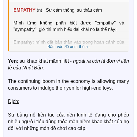
Hope is not just a feeling, it is a choice to believe in
EMPATHY
(n) : Sự cảm thông, sự thấu cảm
tomorrow.
Mình từng không phân biệt được "empathy" và
→ Hy vọng không chỉ là một cảm xúc, mà còn là sự
"sympathy", giờ thì mình hiểu đại khái nó là thế này:
lựa chọn để tin vào ngày mai.
Empathy:
mình đặt bản thân vào trong hoàn cảnh của
Bấm vào để xem thêm..
người khác để cảm nhận được cảm giác mà người
khác trải qua. (bên trong)
Yen:
sự khao khát mãnh liệt -
ngoài ra còn là đơn vị tiền
tệ của Nhật Bản.
Sympathy:
mình thể hiện rằng mình thấu hiểu và quan
tâm đến hoàn cảnh (thường là tiêu cực) của người
khác. (bên ngoài)
The continuing boom in the economy is allowing many
consumers to indulge their yen for high-end toys.
Hy vọng là mình hiểu đúng
Dịch:
Sự bùng nổ liên tục của nền kinh tế đang cho phép
nhiều người tiêu dùng thỏa mãn niềm khao khát của họ
đối với những món đồ chơi cao cấp.