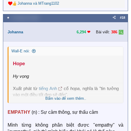
Johanna
và
MTrang1102
R
e
a
★
11 Tháng chín 2025
#18
c
t
i
Johanna
6,294
❤︎
Bài viết:
386
o
n
s
Wall-E nói:
:
Hope
Hy vọng
Xuất phát từ
tiếng Anh
cổ
hopa
, nghĩa là "tin tưởng
vào một điều tốt đẹp sẽ đến".
Bấm vào để xem thêm..
Trong tiếng Đức có từ
Hoffnung
(hy vọng), cùng gốc
EMPATHY
(n) : Sự cảm thông, sự thấu cảm
Germanic. Hy vọng gắn liền với niềm tin vào tương lai,
và ngay từ thời cổ xưa con người đã dùng từ này để
Mình từng không phân biệt được "empathy" và
chỉ sức mạnh tinh thần khi đối diện khó khăn.