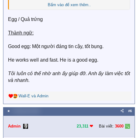
Bấm vào để xem thêm..
Xem nội dung ẩn
Egg / Quả trứng
Thành ngữ:
Good egg: Một người đáng tin cậy, tốt bụng.
He works well and fast. He is a good egg.
Tôi luôn có thể nhờ anh ấy giúp đỡ. Anh ấy làm việc tốt
và nhanh.
Wall-E
và
Admin
R
e
a
★
1 Tháng năm 2018
#6
c
t
i
Admin
23,311
❤︎
Bài viết:
3600
o
n