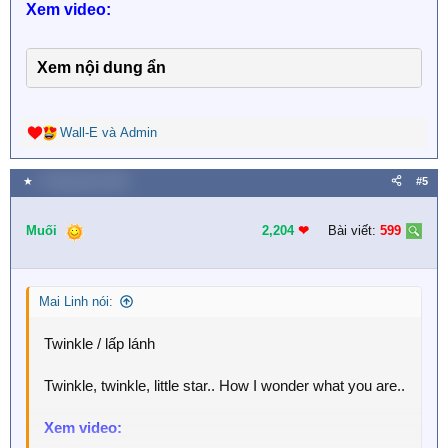
Xem video:
Xem nội dung ẩn
Wall-E
và
Admin
R
e
a
★
1 Tháng năm 2018
#5
c
t
i
Muối
2,204
❤︎
Bài viết:
599
o
n
s
Mai Linh nói:
:
Twinkle / lấp lánh
Twinkle, twinkle, little star.. How I wonder what you are..
Xem video: