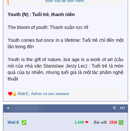
Bấm vào để xem thêm..
Nghĩa bóng: Nặng nề, khó chịu, khó khăn.
Youth (N) : Tuổi trẻ, thanh niên
Ví dụ:
He had a heavy heart
→ Anh ấy có một trái tim
nặng trĩu~
buồn bã.
The bloom of youth: Thanh xuân rực rỡ
Thời tiết:
heavy rain
~mưa to,
heavy fog
~sương mù
dày đặc.
Youth comes but once in a lifetime: Tuổi trẻ chỉ đến một
lần trong đời
Âm nhạc/giọng nói:
heavy metal
~thể loại nhạc rock
mạnh,
heavy voice
~giọng nặng, trầm.
Youth is the gift of nature, but age is a work of art (câu
nói của nhà văn Stanislaw Jerzy Lec) : Tuổi trẻ là món
Người:
a heavy smoker
→ người hút thuốc nhiều.
quà của tự nhiên, nhưng tuổi già là một tác phẩm nghệ
thuật
Cụm
Nghĩa tiếng
Ví dụ
từ
Việt
Wall-E
,
Admin
và
iam.wonwoo
R
heavy
It was hard to drive in the
e
mưa to
rain
heavy rain.
a
★
10 Tháng chín 2025
#17
c
heavy
giao thông đông
t
We got stuck in heavy traffic.
traffic
đúc
i
Wall-E
1,644
❤︎
Bài viết:
1916
o
heavy
sương mù dày
The plane was delayed