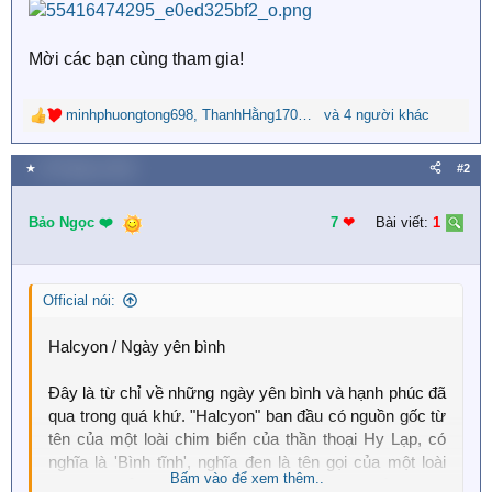
Mời các bạn cùng tham gia!
minhphuongtong698
,
ThanhHằng170204
,
và 4 người khác
Nhiên Trần
R
e
a
★
30 Tháng tư 2018
#2
c
t
i
Bảo Ngọc ❤️
7
❤︎
Bài viết:
1
o
n
s
Official nói:
:
Halcyon / Ngày yên bình
Đây là từ chỉ về những ngày yên bình và hạnh phúc đã
qua trong quá khứ. "Halcyon" ban đầu có nguồn gốc từ
tên của một loài chim biển của thần thoại Hy Lạp, có
nghĩa là 'Bình tĩnh', nghĩa đen là tên gọi của một loài
Bấm vào để xem thêm..
chim có khả năng làm dịu đi những cơn bão biển.