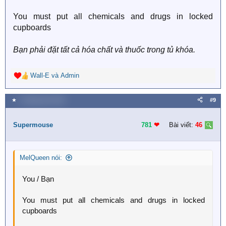
You must put all chemicals and drugs in locked
cupboards
Bạn phải đặt tất cả hóa chất và thuốc trong tủ khóa.
Wall-E
và
Admin
R
e
a
★
1 Tháng năm 2018
#9
c
t
i
Supermouse
781
❤︎
Bài viết:
46
o
n
s
MelQueen nói:
:
You / Bạn
You must put all chemicals and drugs in locked
cupboards