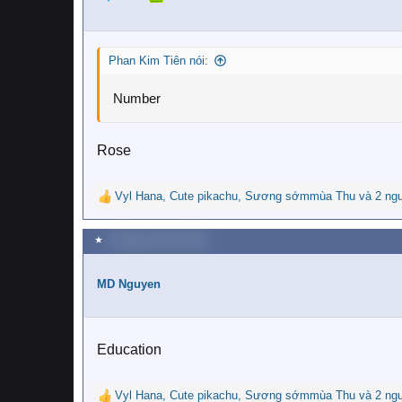
o
n
s
:
Phan Kim Tiên nói:
Number
Rose
Vyl Hana
,
Cute pikachu
,
Sương sớmmùa Thu
và 2 ng
R
e
a
★
9 Tháng mười hai 2020
c
t
i
MD Nguyen
o
n
s
:
Education
Vyl Hana
,
Cute pikachu
,
Sương sớmmùa Thu
và 2 ng