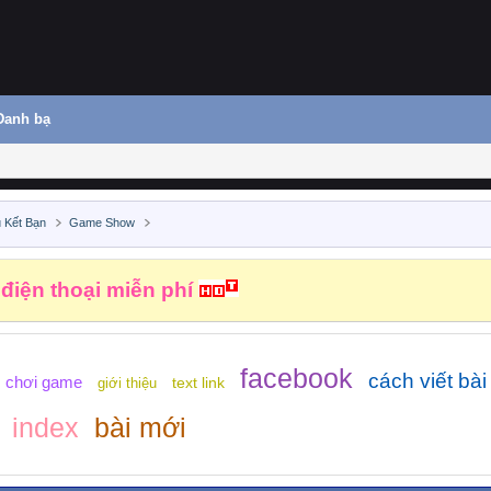
Danh bạ
 Kết Bạn
Game Show
 điện thoại miễn phí
facebook
cách viết bài
chơi game
text link
giới thiệu
index
bài mới