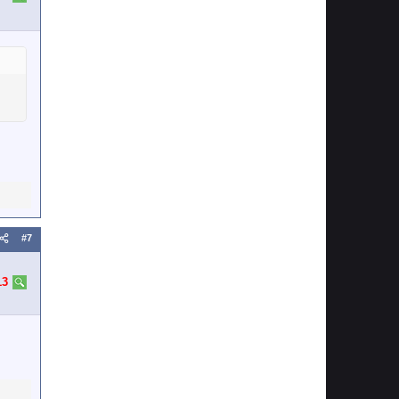
#7
13