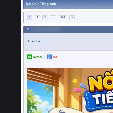
Nối Chữ Tiếng Anh
1
2
3
…
469
»
★
24 Tháng mười một 2020
Xuân Lê
622622
141