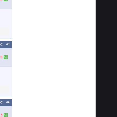
#3
:
0
#4
13