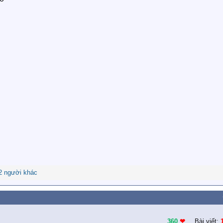
2 người khác
360
❤︎
Bài viết: