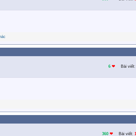
hác
6
❤︎
Bài viết
360
❤︎
Bài viết: