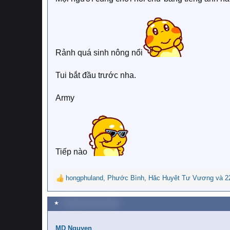
Rảnh quá sinh nông nổi
Tui bắt đầu trước nha.
Army
Tiếp nào
hongphuland
,
Phước Bình
,
Hăc Huyêt Tư Vương
và 2
R
e
a
★
9 Tháng mười hai 2020
c
t
i
MD Nguyen