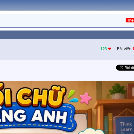
The
123
❤︎
Bài viết: