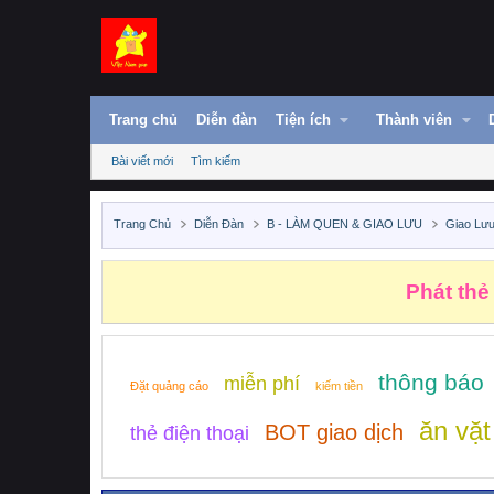
Trang chủ
Diễn đàn
Tiện ích
Thành viên
Bài viết mới
Tìm kiếm
Trang Chủ
Diễn Đàn
B - LÀM QUEN & GIAO LƯU
Giao Lưu
Phát thẻ
thông báo
miễn phí
Đặt quảng cáo
kiếm tiền
ăn vặt
BOT giao dịch
thẻ điện thoại