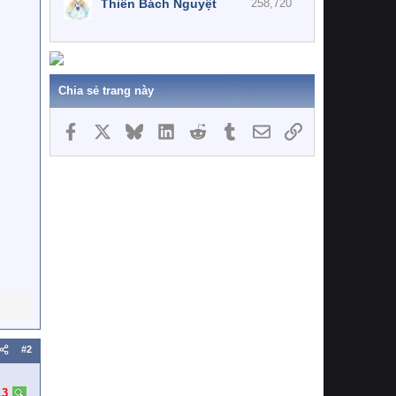
Thiên Bách Nguyệt
258,720
Chia sẻ trang này
Facebook
X
Bluesky
LinkedIn
Reddit
Tumblr
Email
Link
#2
13