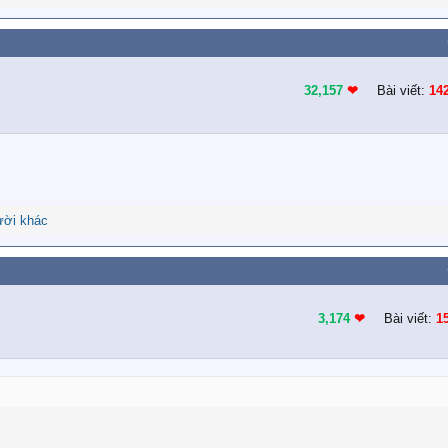
32,157
❤︎
Bài viết:
14
ười khác
3,174
❤︎
Bài viết:
1