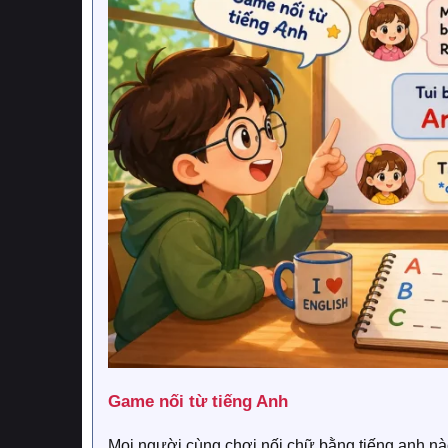
Game nối từ tiếng Anh​
Mọi người cùng chơi nối chữ bằng tiếng anh n