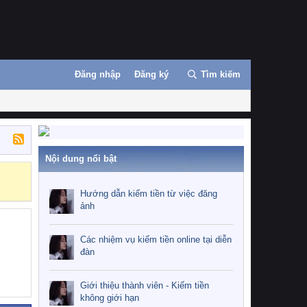
Đăng nhập
Đăng ký
Tìm kiếm
Nội dung nổi bật
Những nhiệm 
Hướng dẫn kiếm tiền từ việc đăng
ảnh
Các nhiệm vụ kiếm tiền online tại diễn
đàn
Giới thiệu thành viên - Kiếm tiền
không giới hạn