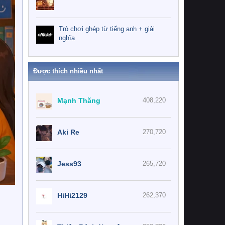
Trò chơi ghép từ tiếng anh + giải
nghĩa
Được thích nhiều nhất
Mạnh Thăng
408,220
Aki Re
270,720
Jess93
265,720
HiHi2129
262,370