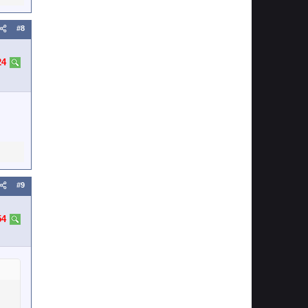
#8
24
#9
54