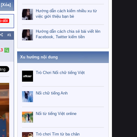
[Xóa]
Hướng dẫn cách kiếm nhiều xu từ
việc giới thiệu bạn bè
o dõi
Hướng dẫn cách chia sẻ bài viết lên
#1
Facebook, Twitter kiếm tiền
13
Xu hướng nội dung
Trò Chơi Nối chữ tiếng Việt
Nối chữ tiếng Anh
Nối từ tiếng Việt online
Trò chơi Tìm từ ba chân