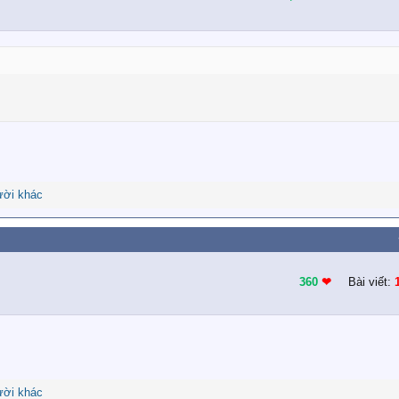
ười khác
360
❤︎
Bài viết:
ười khác