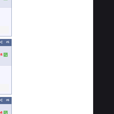
#5
24
#6
54