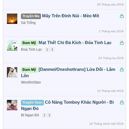
h
26 Tháng sáu 2019
ó
a
Đ
Mây Trên Đỉnh Núi - Mèo Mít
Truyện Ma
ã
Gà Trống
k
1 Tháng sáu 2019
h
ó
Đ
Mạt Thế! Chi Đả Kích - Đóa Tinh Lạc
Đam Mỹ
a
ã
Đoá Tinh Lạc
2
3
k
23 Tháng ba 2019
h
ó
Đ
[Danmei/Oneshottrans] Lừa Dối - Lâm
Đam Mỹ
a
ã
Lôn
k
WoollimStan
h
10 Tháng một 2019
ó
a
Đ
Cô Nàng Tomboy Khác Người - Bỉ
Truyện Teen
ã
Ngạn Đỏ
k
Bỉ Ngạn Đỏ
2
3
h
18 Tháng mười một 2018
ó