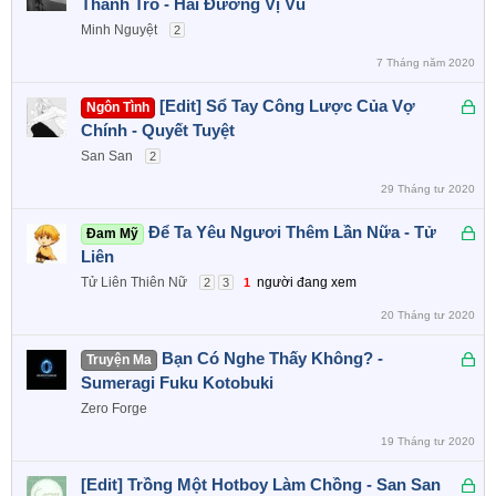
ã
Thành Tro - Hải Đường Vị Vũ
k
Minh Nguyệt
2
h
7 Tháng năm 2020
ó
a
Đ
[Edit] Sổ Tay Công Lược Của Vợ
Ngôn Tình
ã
Chính - Quyết Tuyệt
k
San San
2
h
29 Tháng tư 2020
ó
a
Đ
Để Ta Yêu Ngươi Thêm Lần Nữa - Tử
Đam Mỹ
ã
Liên
k
Tử Liên Thiên Nữ
người đang xem
2
3
1
h
20 Tháng tư 2020
ó
a
Đ
Bạn Có Nghe Thấy Không? -
Truyện Ma
ã
Sumeragi Fuku Kotobuki
k
Zero Forge
h
19 Tháng tư 2020
ó
a
Đ
[Edit] Trồng Một Hotboy Làm Chồng - San San