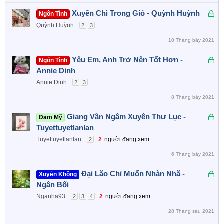
a
Đ
Xuyến Chi Trong Gió - Quỳnh Huỳnh
Ngôn Tình
ã
Quỳnh Huỳnh
2
3
k
10 Tháng bảy 2021
h
ó
Đ
Yêu Em, Anh Trở Nên Tốt Hơn -
Ngôn Tình
a
ã
Annie Dinh
k
Annie Dinh
2
3
h
8 Tháng bảy 2021
ó
a
Đ
Giang Vãn Ngâm Xuyên Thư Lục -
Đam Mỹ
ã
Tuyettuyetlanlan
k
Tuyettuyetlanlan
người đang xem
2
2
h
6 Tháng bảy 2021
ó
a
Đ
Đại Lão Chỉ Muốn Nhàn Nhã -
Xuyên Không
ã
Ngân Bối
k
Nganha93
người đang xem
2
3
4
2
h
28 Tháng sáu 2021
ó