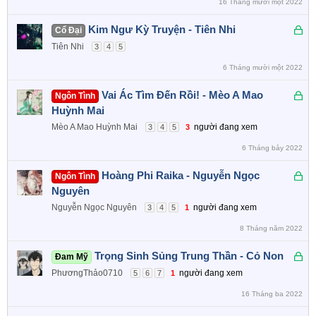
16 Tháng mười một 2022
h
ó
Đ
Kim Ngư Kỳ Truyện - Tiên Nhi
Cổ Đại
a
ã
Tiên Nhi
3
4
5
k
6 Tháng mười một 2022
h
ó
Đ
Vai Ác Tìm Đến Rồi! - Mèo A Mao
Ngôn Tình
a
ã
Huỳnh Mai
k
Mèo A Mao Huỳnh Mai
người đang xem
3
4
5
3
h
6 Tháng bảy 2022
ó
a
Đ
Hoàng Phi Raika - Nguyễn Ngọc
Ngôn Tình
ã
Nguyên
k
Nguyễn Ngọc Nguyên
người đang xem
3
4
5
1
h
8 Tháng năm 2022
ó
a
Đ
Trọng Sinh Sủng Trung Thần - Cỏ Non
Đam Mỹ
ã
PhươngThảo0710
người đang xem
5
6
7
1
k
16 Tháng ba 2022
h
ó