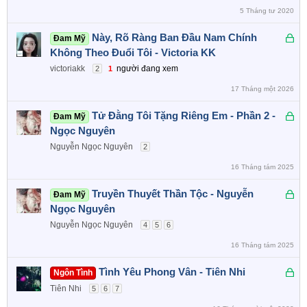
n
5 Tháng tư 2020
l
ê
Đ
Này, Rõ Ràng Ban Đầu Nam Chính
Đam Mỹ
n
ã
Không Theo Đuổi Tôi - Victoria KK
c
k
victoriakk
người đang xem
2
1
a
h
o
17 Tháng một 2026
ó
a
Đ
Tử Đằng Tôi Tặng Riêng Em - Phần 2 -
Đam Mỹ
ã
Ngọc Nguyên
k
Nguyễn Ngọc Nguyên
2
h
16 Tháng tám 2025
ó
a
Đ
Truyền Thuyết Thần Tộc - Nguyễn
Đam Mỹ
ã
Ngọc Nguyên
k
Nguyễn Ngọc Nguyên
4
5
6
h
16 Tháng tám 2025
ó
a
Đ
Tình Yêu Phong Vân - Tiên Nhi
Ngôn Tình
ã
Tiên Nhi
5
6
7
k