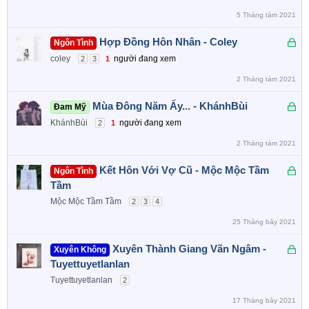
k
5 Tháng tám 2021
h
ó
Đ
Hợp Đồng Hôn Nhân - Coley
Ngôn Tình
a
ã
coley
người đang xem
2
3
1
k
2 Tháng tám 2021
h
ó
Đ
Mùa Đông Năm Ấy... - KhánhBùi
Đam Mỹ
a
ã
KhánhBùi
người đang xem
2
1
k
2 Tháng tám 2021
h
ó
Đ
Kết Hôn Với Vợ Cũ - Mộc Mộc Tầm
Ngôn Tình
a
ã
Tầm
k
Mộc Mộc Tầm Tầm
2
3
4
h
25 Tháng bảy 2021
ó
a
Đ
Xuyên Thành Giang Vãn Ngâm -
Xuyên Không
ã
Tuyettuyetlanlan
k
Tuyettuyetlanlan
2
h
17 Tháng bảy 2021
ó