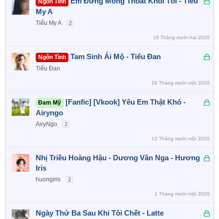
Đ
Em Đừng Mong Thoát Khỏi Tôi - Tiểu
Ngôn Tình
a
ã
My A
k
Tiểu My A
2
h
18 Tháng mười hai 2020
ó
a
Đ
Tam Sinh Ái Mộ - Tiểu Đan
Ngôn Tình
ã
Tiểu Đan
k
26 Tháng mười một 2020
h
ó
Đ
[Fanfic] [Vkook] Yêu Em Thật Khó -
Đam Mỹ
a
ã
Airyngo
k
AiryNgo
2
h
13 Tháng mười một 2020
ó
a
Đ
Nhị Triều Hoàng Hậu - Dương Vân Nga - Hương
ã
Iris
k
huongiris
2
h
1 Tháng mười một 2020
ó
a
Đ
Ngày Thứ Ba Sau Khi Tôi Chết - Latte