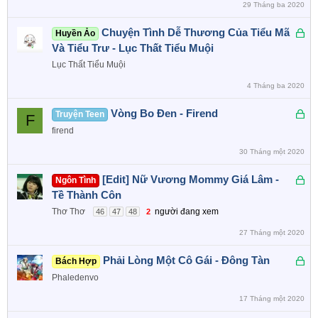
29 Tháng ba 2020
h
ó
Đ
Chuyện Tình Dễ Thương Của Tiểu Mã
Huyền Ảo
a
ã
Và Tiểu Trư - Lục Thất Tiểu Muội
k
Lục Thất Tiểu Muội
h
4 Tháng ba 2020
ó
a
Đ
Vòng Bo Đen - Firend
Truyện Teen
F
ã
firend
k
30 Tháng một 2020
h
ó
Đ
[Edit] Nữ Vương Mommy Giá Lâm -
Ngôn Tình
a
ã
Tề Thành Côn
k
Thơ Thơ
người đang xem
46
47
48
2
h
27 Tháng một 2020
ó
a
Đ
Phải Lòng Một Cô Gái - Đông Tàn
Bách Hợp
ã
Phaledenvo
k
17 Tháng một 2020
h