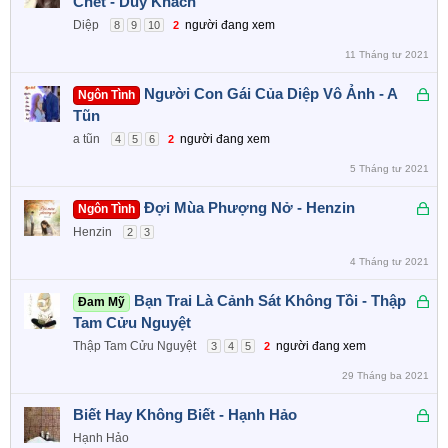
Chết - Duy Khách
k
Diệp
người đang xem
8
9
10
2
h
11 Tháng tư 2021
ó
a
Đ
Người Con Gái Của Diệp Vô Ảnh - A
Ngôn Tình
ã
Tũn
k
a tũn
người đang xem
4
5
6
2
h
5 Tháng tư 2021
ó
a
Đ
Đợi Mùa Phượng Nở - Henzin
Ngôn Tình
ã
Henzin
2
3
k
4 Tháng tư 2021
h
ó
Đ
Bạn Trai Là Cảnh Sát Không Tồi - Thập
Đam Mỹ
a
ã
Tam Cửu Nguyệt
k
Thập Tam Cửu Nguyệt
người đang xem
3
4
5
2
h
29 Tháng ba 2021
ó
a
Đ
Biết Hay Không Biết - Hạnh Hảo
ã
Hạnh Hảo