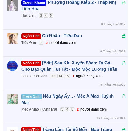
Đ
Phượng Hoàng Kiếp 2 - Thập Nhị
Xuyên Không
a
ã
Liên Hoa
k
Hắc Liên
3
4
5
h
9 Tháng hai 2022
ó
a
Đ
Cố Nhân - Tiểu Đan
Ngôn Tình
ã
Tiểu Đan
người đang xem
2
2
k
8 Tháng một 2022
h
ó
Đ
[Edit] Sau Khi Xuyên Sách: Ta Gả
Ngôn Tình
a
ã
Cho Bạo Quân Tàn Tật - Mộc Mộc Lương Thần
k
Land of Oblivion
người đang xem
13
14
15
1
h
8 Tháng một 2022
ó
a
Đ
Nếu Ngày Ấy... - Mèo A Mao Huỳnh
Trọng Sinh
ã
Mai
k
Mèo A Mao Huỳnh Mai
người đang xem
3
4
5
2
h
16 Tháng mười 2021
ó
a
Đ
Trăng Lên, Tôi Sẽ Đến - Bắp Trắng
Ngôn Tình