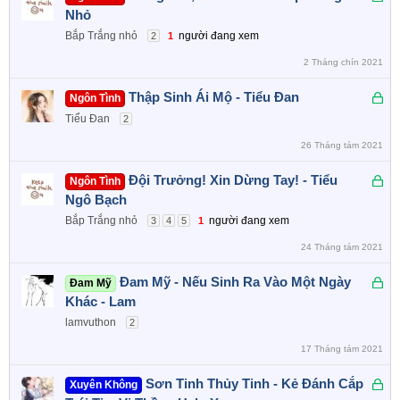
ã
Nhỏ
k
Bắp Trắng nhỏ
người đang xem
2
1
h
2 Tháng chín 2021
ó
a
Đ
Thập Sinh Ái Mộ - Tiểu Đan
Ngôn Tình
ã
Tiểu Đan
2
k
26 Tháng tám 2021
h
ó
Đ
Đội Trưởng! Xin Dừng Tay! - Tiểu
Ngôn Tình
a
ã
Ngô Bạch
k
Bắp Trắng nhỏ
người đang xem
3
4
5
1
h
24 Tháng tám 2021
ó
a
Đ
Đam Mỹ - Nếu Sinh Ra Vào Một Ngày
Đam Mỹ
ã
Khác - Lam
k
lamvuthon
2
h
17 Tháng tám 2021
ó
a
Đ
Sơn Tinh Thủy Tinh - Kẻ Đánh Cắp
Xuyên Không