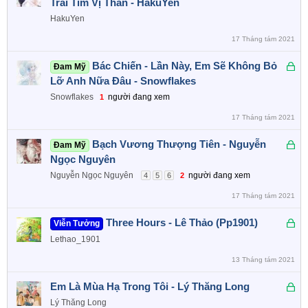
ã
Trái Tim Vị Thần - HakuYen
k
HakuYen
h
17 Tháng tám 2021
ó
a
Đ
Bác Chiến - Lần Này, Em Sẽ Không Bỏ
Đam Mỹ
ã
Lỡ Anh Nữa Đâu - Snowflakes
k
Snowflakes
người đang xem
1
h
17 Tháng tám 2021
ó
a
Đ
Bạch Vương Thượng Tiên - Nguyễn
Đam Mỹ
ã
Ngọc Nguyên
k
Nguyễn Ngọc Nguyên
người đang xem
4
5
6
2
h
17 Tháng tám 2021
ó
a
Đ
Three Hours - Lê Thảo (Pp1901)
Viễn Tưởng
ã
Lethao_1901
k
13 Tháng tám 2021
h
ó
Đ
Em Là Mùa Hạ Trong Tôi - Lý Thăng Long
a
ã
Lý Thăng Long