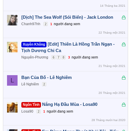
k
14 Tháng ba 2021
h
ó
Đ
[Dịch] The Sea Wolf (Sói Biển) - Jack London
a
ã
Chanh97hh
người đang xem
2
1
k
22 Tháng một 2021
h
ó
Đ
[Edit] Thiên Là Hồng Trần Ngạn -
Xuyên Không
a
ã
Tịch Dương Chi Ca
k
Nguyên-Phương
người đang xem
6
7
8
3
h
21 Tháng một 2021
ó
a
Đ
Bạn Của Bố - Lê Nghiêm
L
ã
Lê Nghiêm
2
k
20 Tháng một 2021
h
ó
Đ
Nắng Hạ Đầu Mùa - Losa90
Ngôn Tình
a
ã
Losa90
người đang xem
2
1
k
28 Tháng mười hai 2020
h
ó