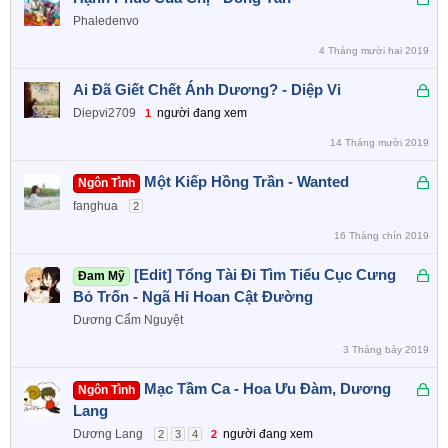
a
ã
Phaledenvo
k
4 Tháng mười hai 2019
h
ó
Đ
Ai Đã Giết Chết Ánh Dương? - Diệp Vi
a
ã
Diepvi2709
người đang xem
1
k
14 Tháng mười 2019
h
ó
Đ
Một Kiếp Hồng Trần - Wanted
Ngôn Tình
a
ã
fanghua
2
k
16 Tháng chín 2019
h
ó
Đ
[Edit] Tổng Tài Đi Tìm Tiểu Cục Cưng
Đam Mỹ
a
ã
Bỏ Trốn - Ngã Hỉ Hoan Cật Đường
k
Dương Cẩm Nguyệt
h
3 Tháng bảy 2019
ó
a
Đ
Mạc Tầm Ca - Hoa Ưu Đàm, Dương
Ngôn Tình
ã
Lang
k
Dương Lang
người đang xem
2
3
4
2