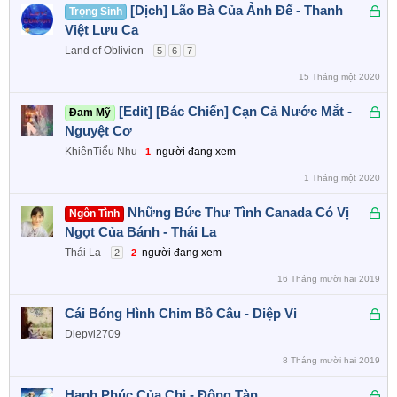
ó
Đ
[Dịch] Lão Bà Của Ảnh Đế - Thanh
Trọng Sinh
a
ã
Việt Lưu Ca
k
Land of Oblivion
5
6
7
h
15 Tháng một 2020
ó
a
Đ
[Edit] [Bác Chiến] Cạn Cả Nước Mắt -
Đam Mỹ
ã
Nguyệt Cơ
k
KhiênTiểu Nhu
người đang xem
1
h
1 Tháng một 2020
ó
a
Đ
Những Bức Thư Tình Canada Có Vị
Ngôn Tình
ã
Ngọt Của Bánh - Thái La
k
Thái La
người đang xem
2
2
h
16 Tháng mười hai 2019
ó
a
Đ
Cái Bóng Hình Chim Bồ Câu - Diệp Vi
ã
Diepvi2709
k
8 Tháng mười hai 2019
h
ó
Đ
Hạnh Phúc Của Chị - Đông Tàn