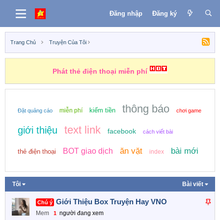
Đăng nhập
Đăng ký
Trang Chủ
Truyện Của Tôi
Những nhiệm vụ kiếm tiền
thông báo
kiếm tiền
miễn phí
Đặt quảng cáo
chơi game
text link
giới thiệu
facebook
cách viết bài
ăn vặt
bài mới
BOT giao dịch
thẻ điện thoại
index
Tôi
Bài viết
D
Giới Thiệu Box Truyện Hay VNO
Chú ý
á
Mem
người đang xem
1