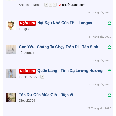
k
Angels of Death
người đang xem
2
3
4
2
h
28 Tháng bảy 2020
ó
a
Đ
Hạt Đậu Nhỏ Của Tôi - Langca
Ngôn Tình
ã
LangCa
k
5 Tháng bảy 2020
h
ó
Đ
Con Yêu! Chúng Ta Chạy Trốn Đi - Tân Sinh
a
ã
TânSinh27
k
5 Tháng bảy 2020
h
ó
Đ
Quên Lãng - Tĩnh Dạ Lương Hương
Ngôn Tình
a
ã
Lamlam0707
2
k
4 Tháng bảy 2020
h
ó
Đ
Tàn Dư Của Mùa Gió - Diệp Vi
a
ã
Diepvi2709
k
21 Tháng sáu 2020
h