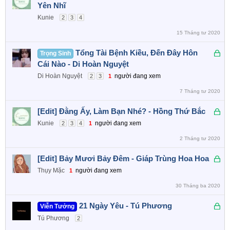
ã
Yên Nhĩ
k
Kunie
2
3
4
h
15 Tháng tư 2020
ó
a
Đ
Tổng Tài Bệnh Kiều, Đến Đây Hôn
Trọng Sinh
ã
Cái Nào - Di Hoàn Nguyệt
k
Di Hoàn Nguyệt
người đang xem
2
3
1
h
7 Tháng tư 2020
ó
a
Đ
[Edit] Đằng Ấy, Làm Bạn Nhé? - Hồng Thứ Bắc
ã
Kunie
người đang xem
2
3
4
1
k
2 Tháng tư 2020
h
ó
Đ
[Edit] Bảy Mươi Bảy Đêm - Giáp Trùng Hoa Hoa
a
ã
Thụy Mặc
người đang xem
1
k
30 Tháng ba 2020
h
ó
Đ
21 Ngày Yêu - Tú Phương
Viễn Tưởng
a
ã
Tú Phương
2
k