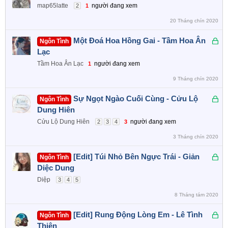
ã
map65latte
người đang xem
2
1
k
20 Tháng chín 2020
h
ó
Đ
Một Đoá Hoa Hồng Gai - Tầm Hoa Ân
Ngôn Tình
a
ã
Lạc
k
Tầm Hoa Ân Lạc
người đang xem
1
h
9 Tháng chín 2020
ó
a
Đ
Sự Ngọt Ngào Cuối Cùng - Cửu Lộ
Ngôn Tình
ã
Dung Hiên
k
Cửu Lộ Dung Hiên
người đang xem
2
3
4
3
h
3 Tháng chín 2020
ó
a
Đ
[Edit] Túi Nhỏ Bên Ngực Trái - Giản
Ngôn Tình
ã
Diệc Dung
k
Diệp
3
4
5
h
8 Tháng tám 2020
ó
a
Đ
[Edit] Rung Động Lòng Em - Lê Tình
Ngôn Tình
ã
Thiên