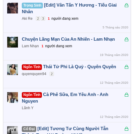
a
Đ
[Edit] Vân Tấn Y Hương - Tiếu Giai
Trọng Sinh
ã
Nhân
k
Aki Re
người đang xem
2
3
1
h
5 Tháng sáu 2020
ó
a
Đ
Chuyện Lãng Mạn Của An Nhiên - Lam Nhạn
ã
Lam Nhạn
người đang xem
1
k
19 Tháng năm 2020
h
ó
Đ
Thái Tử Phi Là Quỷ - Quyên Quyên
Ngôn Tình
a
ã
quyenquyen94
2
k
12 Tháng năm 2020
h
ó
Đ
Cà Phê Sữa, Em Yêu Anh - Anh
Ngôn Tình
a
ã
Nguyen
k
Lãnh Y
h
12 Tháng năm 2020
ó
a
Đ
[Edit] Tương Tư Cùng Người Tẫn
Cổ Đại