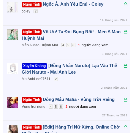
a
Đ
Ngốc À, Anh Yêu Em! - Coley
Ngôn Tình
ã
coley
2
k
14 Tháng sáu 2021
h
ó
Đ
Vô Ưu! Ta Đói Bụng Rồi! - Mèo A Mao
Ngôn Tình
a
ã
Huỳnh Mai
k
Mèo A Mao Huỳnh Mai
người đang xem
4
5
6
1
h
3 Tháng sáu 2021
ó
a
Đ
[Đồng Nhân Naruto] Lạc Vào Thế
Xuyên Không
ã
Giới Naruto - Mai Anh Lee
k
MaiAnhLee97511
2
h
2 Tháng năm 2021
ó
a
Đ
Dòng Máu Mafia - Vùng Trời Riêng
Ngôn Tình
ã
Vung troi rieng
người đang xem
4
5
6
2
k
27 Tháng tư 2021
h
ó
Đ
[Edit] Hàng Trí Nữ Xứng, Online Chờ
Ngôn Tình
a
ã