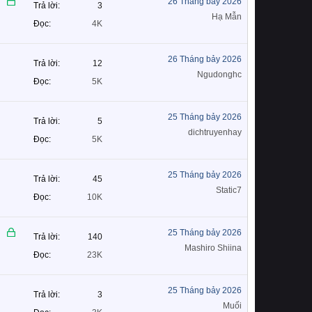
26 Tháng bảy 2026
Trả lời
3
ã
Hạ Mẫn
Đọc
4K
k
h
ó
26 Tháng bảy 2026
Trả lời
12
a
Ngudonghc
Đọc
5K
25 Tháng bảy 2026
Trả lời
5
dichtruyenhay
Đọc
5K
25 Tháng bảy 2026
Trả lời
45
Static7
Đọc
10K
Đ
25 Tháng bảy 2026
Trả lời
140
ã
Mashiro Shiina
Đọc
23K
k
h
ó
25 Tháng bảy 2026
Trả lời
3
a
Muối