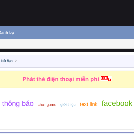
Danh bạ
 Kết Bạn
Phát thẻ điện thoại miễn phí
facebook
thông báo
text link
chơi game
giới thiệu