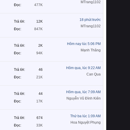
MTrang1102
Đọc
477K
18 phút trước
Trả lời
12K
MTrang1102
Đọc
847K
Hôm nay lúc 5:06 PM
Trả lời
2K
Mạnh Thăng
Đọc
94K
Hôm qua, lúc 9:22 AM
Trả lời
46
Can Qua
Đọc
21K
Hôm qua, lúc 7:09 AM
Trả lời
44
Nguyễn Vũ Đình Kiên
Đọc
17K
Thứ ba lúc 1:09 AM
Trả lời
674
Hoa Nguyệt Phụng
Đọc
33K