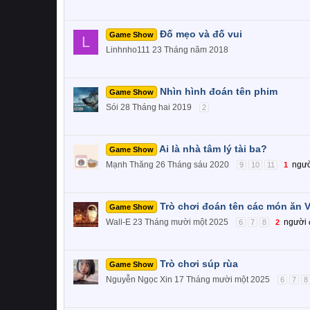
Đố mẹo và đố vui
Game Show
L
Linhnho111
23 Tháng năm 2018
Nhìn hình đoán tên phim
Game Show
Sói
28 Tháng hai 2019
2
Ai là nhà tâm lý tài ba?
Game Show
Mạnh Thăng
26 Tháng sáu 2020
ngườ
9
10
11
1
Trò chơi đoán tên các món ăn 
Game Show
Wall-E
23 Tháng mười một 2025
người
6
7
8
2
Trò chơi súp rùa
Game Show
Nguyễn Ngọc Xin
17 Tháng mười một 2025
6
7
8