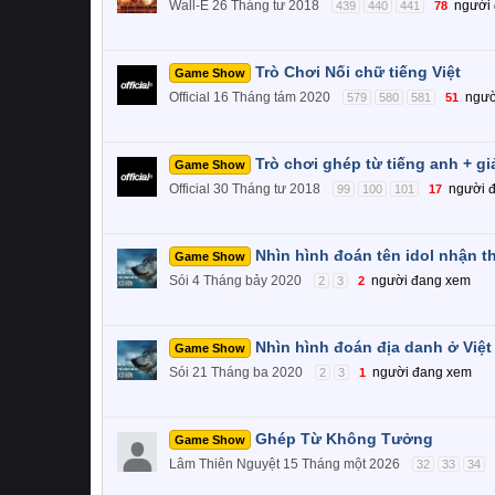
Wall-E
26 Tháng tư 2018
người
439
440
441
78
Trò Chơi Nối chữ tiếng Việt
Game Show
Official
16 Tháng tám 2020
ngườ
579
580
581
51
Trò chơi ghép từ tiếng anh + gi
Game Show
Official
30 Tháng tư 2018
người 
99
100
101
17
Nhìn hình đoán tên idol nhận 
Game Show
Sói
4 Tháng bảy 2020
người đang xem
2
3
2
Nhìn hình đoán địa danh ở Việ
Game Show
Sói
21 Tháng ba 2020
người đang xem
2
3
1
Ghép Từ Không Tưởng
Game Show
Lâm Thiên Nguyệt
15 Tháng một 2026
32
33
34