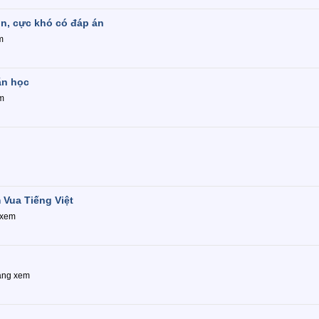
ộn, cực khó có đáp án
m
ăn học
m
m Vua Tiếng Việt
 xem
ang xem