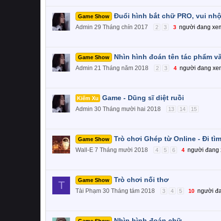
Đuổi hình bắt chữ PRO, vui nh
Game Show
Admin
29 Tháng chín 2017
người đang xe
2
3
3
Nhìn hình đoán tên tác phẩm v
Game Show
Admin
21 Tháng năm 2018
người đang xe
2
3
4
Game - Dũng sĩ diệt ruồi
Kiếm Xu
Admin
30 Tháng mười hai 2018
13
14
15
Trò chơi Ghép từ Online - Đi tì
Game Show
Wall-E
7 Tháng mười 2018
người đang
4
5
6
4
Trò chơi nối thơ
Game Show
T
Tài Phạm
30 Tháng tám 2018
người đ
3
4
5
10
Nhìn hình đoán chữ