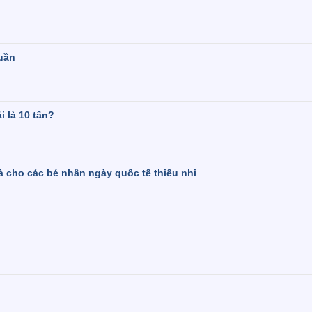
tuần
i là 10 tấn?
à cho các bé nhân ngày quốc tế thiếu nhi