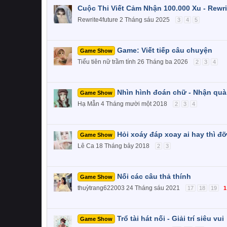
Cuộc Thi Viết Cảm Nhận 100.000 Xu - Rewri
Rewrite4future
2 Tháng sáu 2025
3
4
5
Game: Viết tiếp câu chuyện
Game Show
Tiểu tiên nữ trầm tính
26 Tháng ba 2026
2
3
4
Nhìn hình đoán chữ - Nhận quà l
Game Show
Hạ Mẫn
4 Tháng mười một 2018
2
3
4
Hỏi xoáy đáp xoay ai hay thì đỡ
Game Show
Lê Ca
18 Tháng bảy 2018
2
3
Nối các câu thả thính
Game Show
thuỳtrang622003
24 Tháng sáu 2021
17
18
19
1
Trổ tài hát nối - Giải trí siêu vui
Game Show