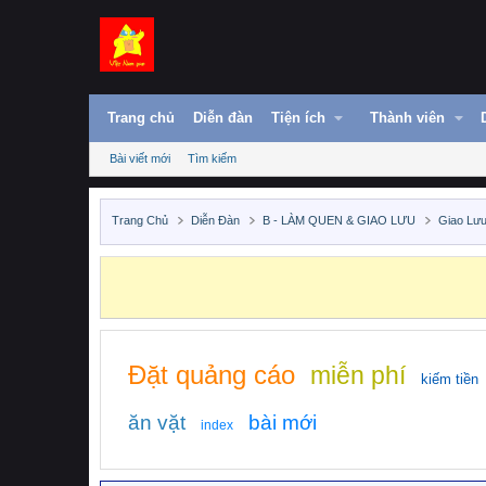
Trang chủ
Diễn đàn
Tiện ích
Thành viên
Bài viết mới
Tìm kiếm
Trang Chủ
Diễn Đàn
B - LÀM QUEN & GIAO LƯU
Giao Lưu
Đặt quảng cáo
miễn phí
kiếm tiền
ăn vặt
bài mới
index