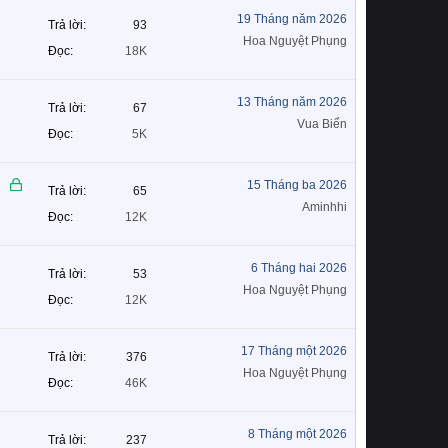
19 Tháng năm 2026
Trả lời
93
Hoa Nguyệt Phụng
Đọc
18K
13 Tháng năm 2026
Trả lời
67
Vua Biển
Đọc
5K
Đ
15 Tháng ba 2026
Trả lời
65
ã
Aminhhi
Đọc
12K
k
h
ó
6 Tháng hai 2026
Trả lời
53
a
Hoa Nguyệt Phụng
Đọc
12K
17 Tháng một 2026
Trả lời
376
Hoa Nguyệt Phụng
Đọc
46K
8 Tháng một 2026
Trả lời
237