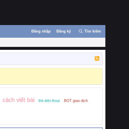
Đăng nhập
Đăng ký
Tìm kiếm
cách viết bài
BOT giao dịch
thẻ điện thoại