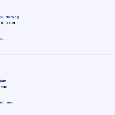
 xu thưởng
i đang xem
ật
 Nam
g xem
ảnh rang