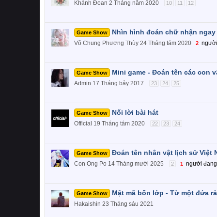
Khánh Đoan
2 Tháng năm 2020
10
11
12
Nhìn hình đoán chữ nhận ngay
Game Show
Võ Chung Phương Thùy
24 Tháng tám 2020
ngườ
2
Mini game - Đoán tên các con v
Game Show
Admin
17 Tháng bảy 2017
23
24
25
Nối lời bài hát
Game Show
Official
19 Tháng tám 2020
22
23
24
Đoán tên nhân vật lịch sử Việt
Game Show
Con Ong Po
14 Tháng mười 2025
người đan
2
1
Mật mã bốn lớp - Từ một đứa r
Game Show
Hakaishin
23 Tháng sáu 2021