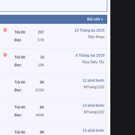
Bài viết
D
10 Tháng ba 2025
Trả lời
207
á
Tiên Phan
Đọc
57K
n
l
D
ê
8 Tháng hai 2019
Trả lời
10
á
n
Rùa Siêu Tốc
Đọc
10K
n
c
l
a
ê
o
12 phút trước
Trả lời
9K
n
MTrang1102
Đọc
622K
c
a
o
14 phút trước
Trả lời
8K
MTrang1102
Đọc
444K
15 phút trước
Trả lời
9K