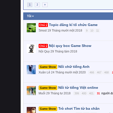
1
2
»
Tôi
Topic đăng kí tổ chức Game
Chú ý
Smod
19 Tháng mười một 2018
9
10
11
Nội quy box Game Show
Chú ý
Nội Quy
29 Tháng tám 2018
Nối chữ tiếng Anh
Game Show
Xuân Lê
24 Tháng mười một 2020
466
467
468
Nối từ tiếng Việt online
Game Show
Muối
29 Tháng tư 2018
người đ
399
400
401
31
Trò chơi Tìm từ ba chân
Game Show