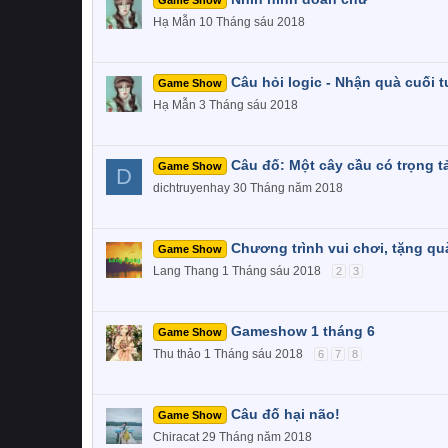
Game Show
Hạ Mẫn
10 Tháng sáu 2018
Câu hỏi logic - Nhận quà cuối 
Game Show
Hạ Mẫn
3 Tháng sáu 2018
Câu đố: Một cây cầu có trọng tả
Game Show
D
dichtruyenhay
30 Tháng năm 2018
Chương trình vui chơi, tặng qu
Game Show
Lang Thang
1 Tháng sáu 2018
2
3
Gameshow 1 tháng 6
Game Show
Thu thảo
1 Tháng sáu 2018
6
7
8
Câu đố hại não!
Game Show
Chiracat
29 Tháng năm 2018