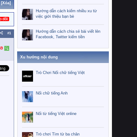
[Xóa]
Hướng dẫn cách kiếm nhiều xu từ
việc giới thiệu bạn bè
o dõi
Hướng dẫn cách chia sẻ bài viết lên
#1
Facebook, Twitter kiếm tiền
59
Xu hướng nội dung
Trò Chơi Nối chữ tiếng Việt
Nối chữ tiếng Anh
Nối từ tiếng Việt online
Trò chơi Tìm từ ba chân