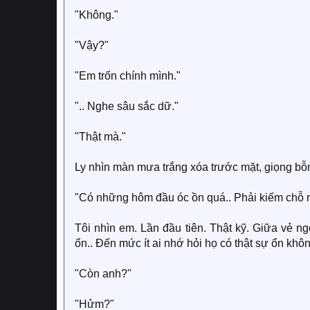
"Không."
"Vậy?"
"Em trốn chính mình."
".. Nghe sâu sắc dữ."
"Thật mà."
Ly nhìn màn mưa trắng xóa trước mặt, giọng bỗ
"Có những hôm đầu óc ồn quá.. Phải kiếm chỗ nà
Tôi nhìn em. Lần đầu tiên. Thật kỹ. Giữa vẻ ng
ổn.. Đến mức ít ai nhớ hỏi họ có thật sự ổn khôn
"Còn anh?"
"Hửm?"