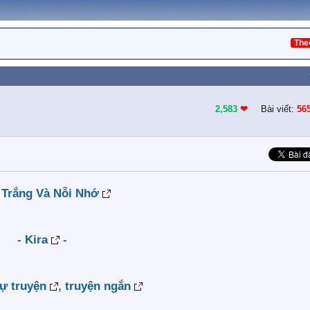
The
2,583
❤︎
Bài viết:
56
Trắng Và Nỗi Nhớ
-
Kira
-
ự truyện
,
truyện ngắn