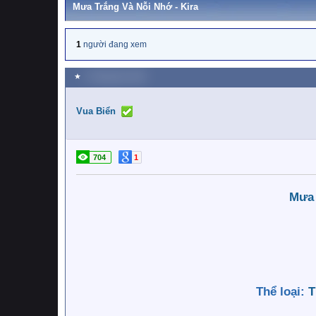
Mưa Trắng Và Nỗi Nhớ - Kira
1
người đang xem
★
1 Tháng bảy 2026
Vua Biển
704
1
Mưa 
Thể loại:
T