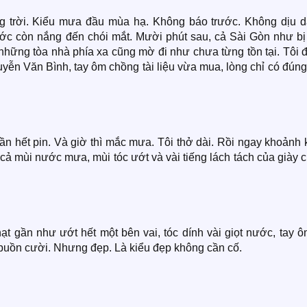
g trời. Kiểu mưa đầu mùa hạ. Không báo trước. Không dịu d
ước còn nắng đến chói mắt. Mười phút sau, cả Sài Gòn như bị
những tòa nhà phía xa cũng mờ đi như chưa từng tồn tại. Tôi 
yễn Văn Bình, tay ôm chồng tài liệu vừa mua, lòng chỉ có đún
gần hết pin. Và giờ thì mắc mưa. Tôi thở dài. Rồi ngay khoảnh
o cả mùi nước mưa, mùi tóc ướt và vài tiếng lách tách của giày
 gần như ướt hết một bên vai, tóc dính vài giọt nước, tay ôm
 buồn cười. Nhưng đẹp. Là kiểu đẹp không cần cố.