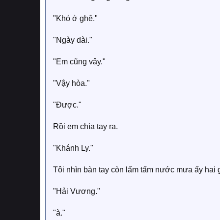
"Khó ở ghê."
"Ngày dài."
"Em cũng vậy."
"Vậy hòa."
"Được."
Rồi em chìa tay ra.
"Khánh Ly."
Tôi nhìn bàn tay còn lấm tấm nước mưa ấy hai g
"Hải Vương."
"à."