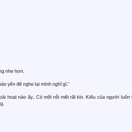
ng nhẹ hơn.
o yên để nghe lại mình nghĩ gì."
oài hoạt náo ấy.. Có một nỗi mệt rất kín. Kiểu của người luôn 
g.