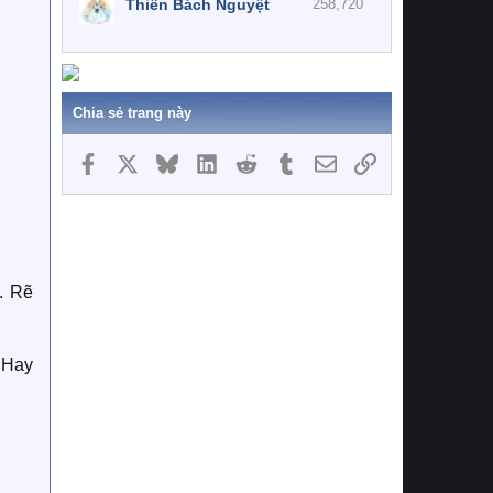
Thiên Bách Nguyệt
258,720
Chia sẻ trang này
Facebook
X
Bluesky
LinkedIn
Reddit
Tumblr
Email
Link
. Rẽ
 Hay