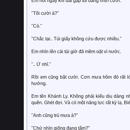
Em hỏi ngay khi bắt gặp tôi đang nhịn cười.
"Tôi cười à?"
"Có."
"Chắc tại.. Túi giấy không cứu được nhiều."
Em nhìn lên cái túi giờ đã mềm oặt vì nước.
".. Ừ nhỉ."
Rồi em cũng bật cười. Cơn mưa hôm đó rất lớn
hướng.
Em tên Khánh Ly. Không phải kiểu dịu dàng như
quên. Ghét đợi. Và có một năng lực rất kỳ lạ, B
"Anh cũng trú mưa à?"
"Chứ nhìn giống đang tắm?"