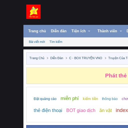
Trang chủ
Diễn đàn
Tiện ích
Thành viên
Bài viết mới
Tìm kiếm
Trang Chủ
Diễn Đàn
C - BOX TRUYỆN VNO
Truyện Của T
Phát thẻ
miễn phí
kiếm tiền
chơ
Đặt quảng cáo
thông báo
index
thẻ điện thoại
BOT giao dịch
ăn vặt