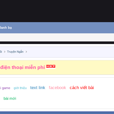
Danh bạ
ôi
Truyện Ngắn
 điện thoại miễn phí
text link
facebook
cách viết bài
i game
giới thiệu
bài mới