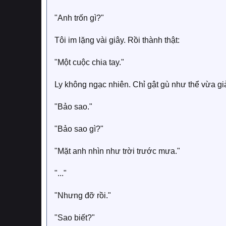
"Anh trốn gì?"
Tôi im lặng vài giây. Rồi thành thật:
"Một cuộc chia tay."
Ly không ngạc nhiên. Chỉ gật gù như thể vừa gi
"Bảo sao."
"Bảo sao gì?"
"Mặt anh nhìn như trời trước mưa."
"..."
"Nhưng đỡ rồi."
"Sao biết?"