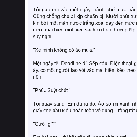
Tôi gặp em vào một ngày thành phố mưa trắn
Cũng chẳng cho ai kịp chuẩn bị. Mười phút tr
kín bởi một màn nước trắng xóa, dày đến mức 
dưới mái hiên một hiệu sách cũ trên đường Ngu
suy nghĩ:
"Xe mình không có áo mưa."
Một ngày tệ. Deadline dí. Sếp cáu. Điện thoại 
ấy, có một người lao vội vào mái hiên, kéo the
nền.
"Phù.. Suýt chết."
Tôi quay sang. Em đứng đó. Áo sơ mi xanh nhạt
giấy che đầu kiểu hoàn toàn vô dụng. Trông rất
"Cười gì?"