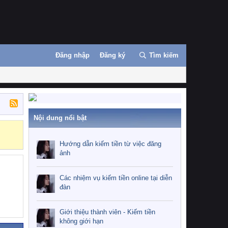
Đăng nhập
Đăng ký
Tìm kiếm
Nội dung nổi bật
Những nhiệm 
Hướng dẫn kiếm tiền từ việc đăng
ảnh
Các nhiệm vụ kiếm tiền online tại diễn
đàn
Giới thiệu thành viên - Kiếm tiền
không giới hạn