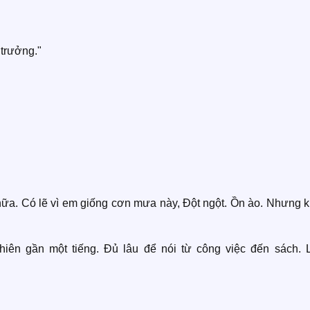
trưởng."
 nữa. Có lẽ vì em giống cơn mưa này, Đột ngột. Ồn ào. Nhưng 
iên gần một tiếng. Đủ lâu để nói từ công việc đến sách. L