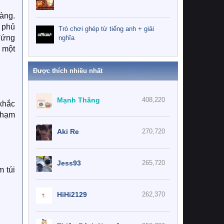
àng.
 phủ
Trò chơi ghép từ tiếng anh + giải
đứng
nghĩa
g một
Được thích nhiều nhất
Mạnh Thăng
408,220
 khắc
 chạm
Aki Re
270,720
Jess93
265,720
 túi
HiHi2129
262,370