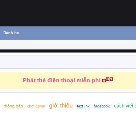
Danh bạ
Phát thẻ điện thoại miễn phí
giới thiệu
cách viết 
thông báo
facebook
chơi game
text link