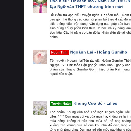
Đọc hiểu: Tư cách mõ - Nam Cao, Đề Ôn
tập Ngữ văn THPT chương trình mới
Đề kiểm tra đọc hiểu truyện ngắn Tư cách mõ - Nam
bao gồm hệ thống các câu hỏi phân bố theo 4 cấp độ 
biết, thông hiểu, vận dụng, vận dụng cao giúp các bạn
sinh củng cố lại phần kiến thức đã học và kỹ năng làm
đọc hiểu. Các kĩ năng cơ bản đó là: Nhận diện đề tài, ch
chính...
Ngoảnh Lại - Hoàng Gumiho
Ngôn Tình
Tên truyện: Ngoảnh lại Tên tác giả: Hoàng Gumiho Thể l
Ngược, SE Link thảo luận góp ý: Thảo luận - góp y các
phẩm của Hoàng Gumiho Gồm nhiều phần Rất mong 
người đón nhận.
Khung Cửa Sổ - Lilies
Truyện Ngắn
Tác phẩm: Khung cửa nhỏ Thể loại: Truyện ngắn Tác 
Lilies * * * Cơn mưa vội vã của mùa hạ, không se lạnh
mùa đông, không oi bức như mùa hè, nó nhẹ nhàng 
xuống trên khung cửa sổ của khu nhà đối diện, lặng lẽ
từng chút từng chút. Dù mưa rơi đến mức nào khung cử