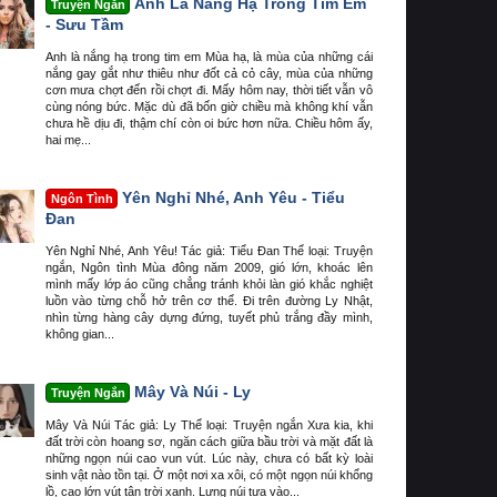
Anh Là Nắng Hạ Trong Tim Em
Truyện Ngắn
- Sưu Tầm
Anh là nắng hạ trong tim em Mùa hạ, là mùa của những cái
nắng gay gắt như thiêu như đốt cả cỏ cây, mùa của những
cơn mưa chợt đến rồi chợt đi. Mấy hôm nay, thời tiết vẫn vô
cùng nóng bức. Mặc dù đã bốn giờ chiều mà không khí vẫn
chưa hề dịu đi, thậm chí còn oi bức hơn nữa. Chiều hôm ấy,
hai mẹ...
Yên Nghỉ Nhé, Anh Yêu - Tiểu
Ngôn Tình
Đan
Yên Nghỉ Nhé, Anh Yêu! Tác giả: Tiểu Đan Thể loại: Truyện
ngắn, Ngôn tình Mùa đông năm 2009, gió lớn, khoác lên
mình mấy lớp áo cũng chẳng tránh khỏi làn gió khắc nghiệt
luồn vào từng chỗ hở trên cơ thể. Đi trên đường Ly Nhật,
nhìn từng hàng cây dựng đứng, tuyết phủ trắng đầy mình,
không gian...
Mây Và Núi - Ly
Truyện Ngắn
Mây Và Núi Tác giả: Ly Thể loại: Truyện ngắn Xưa kia, khi
đất trời còn hoang sơ, ngăn cách giữa bầu trời và mặt đất là
những ngọn núi cao vun vút. Lúc này, chưa có bất kỳ loài
sinh vật nào tồn tại. Ở một nơi xa xôi, có một ngọn núi khổng
lồ, cao lớn vút tận trời xanh. Lưng núi tựa vào...