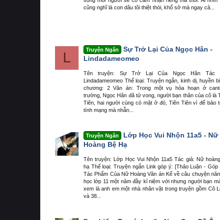
cũng nghĩ là con dâu tôi thiệt thòi, khổ sở mà ngay cả...
Sự Trở Lại Của Ngọc Hân -
Truyện Ngắn
L
Lindadameomeo
Tên truyện: Sự Trở Lại Của Ngọc Hân Tác g
Lindadameomeo Thể loại: Truyện ngắn, kinh dị, huyền b
chương: 2 Văn án: Trong một vụ hỏa hoạn ở cant
trường, Ngọc Hân đã tử vong, người bạn thân của cô là 
Tiên, hai người cùng có mặt ở đó, Tiên Tiên vì để bảo 
tính mạng mà nhẫn...
Lớp Học Vui Nhộn 11a5 - Nữ
Truyện Ngắn
Hoàng Bệ Hạ
Tên truyện: Lớp Học Vui Nhộn 11a5 Tác giả: Nữ hoàn
hạ Thể loại: Truyện ngắn Link góp ý: [Thảo Luận - Góp 
Tác Phẩm Của Nữ Hoàng Văn án Kể về câu chuyện năm
học lớp 11 một năm đầy kỉ niệm với nhưng người bạn mà
xem là anh em một nhà nhân vật trong truyện gồm Cô 
và 38...