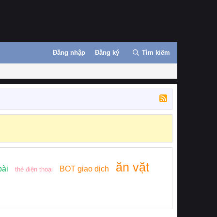
Đăng nhập
Đăng ký
Tìm kiếm
ăn vặt
bài
BOT giao dịch
thẻ điện thoại