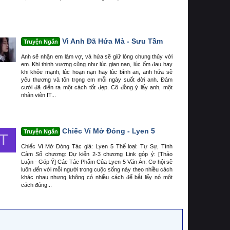
Vì Anh Đã Hứa Mà - Sưu Tầm
Truyện Ngắn
Anh sẽ nhận em làm vợ, và hứa sẽ giữ lòng chung thủy với
em. Khi thịnh vượng cũng như lúc gian nan, lúc ốm đau hay
khi khỏe mạnh, lúc hoạn nạn hay lúc bình an, anh hứa sẽ
yêu thương và tôn trọng em mỗi ngày suốt đời anh. Đám
cưới đã diễn ra một cách tốt đẹp. Cô đồng ý lấy anh, một
nhân viên IT...
Chiếc Ví Mở Đóng - Lyen 5
Truyện Ngắn
T
Chiếc Ví Mở Đóng Tác giả: Lyen 5 Thể loại: Tự Sự, Tình
Cảm Số chương: Dự kiến 2-3 chương Link góp ý: [Thảo
Luận - Góp Ý] Các Tác Phẩm Của Lyen 5 Văn Án: Cơ hội sẽ
luôn đến với mỗi người trong cuộc sống này theo nhiều cách
khác nhau nhưng không có nhiều cách để bắt lấy nó một
cách đúng...