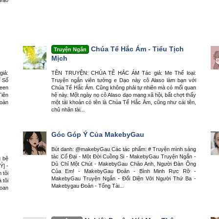
Chúa Tể Hắc Ám - Tiểu Tịch
Truyện Ngắn
Mịch
iả:
TÊN TRUYỆN: CHÚA TỂ HẮC ÁM Tác giả: Me Thể loại:
í Số
Truyện ngắn viên tưởng e Dạo này cô Alaso làm bạn với
een
Chúa Tể Hắc Ám. Cũng không phải tự nhiên mà có mối quan
Tiên
hệ này. Một ngày nọ cô Alaso dạo mạng xã hội, bất chợt thấy
toàn
một tài khoản có tên là Chúa Tể Hắc Ám, cũng như cái tên,
chủ nhân tài...
Góc Góp Ý Của MakebyGau
Bút danh: @makebyGau Các tác phẩm: # Truyện mình sáng
tác Cổ Đại - Một Đời Cuồng Si - MakebyGau Truyện Ngắn -
g bệ
Dù Chỉ Một Chút - MakebyGau Chào Anh, Người Đàn Ông
Ý] -
Của Em! - MakebyGau Đoản - Bình Minh Rực Rỡ -
 tôi
MakebyGau Truyện Ngắn - Đối Diện Với Người Thứ Ba -
 tôi
Makebygau Đoản - Tổng Tài...
Loan