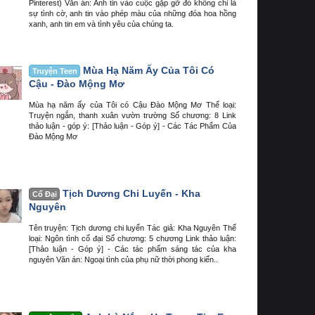
Pinterest) Văn án: Anh tin vào cuộc gặp gỡ đó không chỉ là
sự tình cờ, anh tin vào phép màu của những đóa hoa hồng
xanh, anh tin em và tình yêu của chúng ta.
Mùa Hạ Năm Ấy Của Tôi Có
Truyện Teen
Cậu - Đào Mộng Mơ
Mùa hạ năm ấy của Tôi có Cậu Đào Mộng Mơ Thể loại:
Truyện ngắn, thanh xuân vườn trường Số chương: 8 Link
thảo luận - góp ý: [Thảo luận - Góp ý] - Các Tác Phẩm Của
Đào Mộng Mơ
Tịch Dương Chi Luyến - Kha
Cổ Đại
Nguyên
Tên truyện: Tịch dương chi luyến Tác giả: Kha Nguyên Thể
loại: Ngôn tình cổ đại Số chương: 5 chương Link thảo luận:
[Thảo luận - Góp ý] - Các tác phẩm sáng tác của kha
nguyên Văn án: Ngoại tình của phụ nữ thời phong kiến..