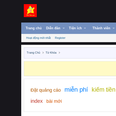
Trang chủ
Diễn đàn
Tiện ích
Thành viên
Hoạt động mới nhất
Register
Trang Chủ
Từ Khóa
miễn phí
kiếm tiền
Đặt quảng cáo
index
bài mới