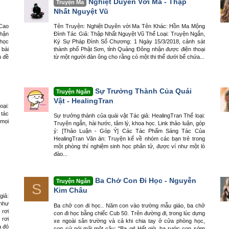
Nghiệt Duyên Với Ma - Thập
Truyện Ma
Nhất Nguyệt Vũ
 Cao
Tên Truyện: Nghiệt Duyên với Ma Tên Khác: Hồn Ma Mộng
nhận
Đình Tác Giả: Thập Nhất Nguyệt Vũ Thể Loại: Truyện Ngắn,
 học
Ký Sự Pháp Đình Số Chương: 1 Ngày 15/3/2018, cảnh sát
 bài
thành phố Phật Sơn, tỉnh Quảng Đông nhận được điện thoại
ủ đề
từ một người đàn ông cho rằng có một thi thể dưới bể chứa...
Sự Trưởng Thành Của Quái
Truyện Ngắn
Vật - HealingTran
oại:
 tác
Sự trưởng thành của quái vật Tác giả: HealingTran Thể loại:
mọi
Truyện ngắn, hài hước, tâm lý, khoa học. Link thảo luận, góp
ý: [Thảo Luận - Góp Ý] Các Tác Phẩm Sáng Tác Của
HealingTran Văn án: Truyện kể về nhóm các bạn trẻ trong
một phòng thí nghiệm sinh học phân tử, được ví như một lò
đào...
Ba Chở Con Đi Học - Nguyễn
Truyện Ngắn
S
Kim Châu
giả:
 như
Ba chở con đi học.. Năm con vào trường mẫu giáo, ba chở
rơi
con đi học bằng chiếc Cub 50. Trên đường đi, trong lúc dựng
 rơi
xe ngoài sân trường và cả khi chia tay ở cửa phòng học,
a đó
con cứ nói mãi một câu: "Ba ơi! Hết giờ, ba rước con sớm