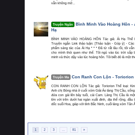
vẫn không mở...
Bình Minh Vào Hoàng Hôn - 
Truyện Ngắn
Hạ
BÌNH MINH VÀO HOÀNG HÔN Tác giả: Ái Hạ Thể lo
Truyện ngắn Link thảo luận: [Thảo luận - Góp ý] - Các
phẩm sáng tác của Ái Hạ * * * Đã từ rất lâu rồi, tôi vẫn
cho mình thói quen như thế. Tôi ngủ vào lúc trời sắp 
minh và thức dậy vào lúc hoàng hôn. Tôi biết đó là một thó
Con Ranh Con Lộn - Toriorion
Truyện Ma
CON RANH CON LỘN Tác giả: Toriorion Thể loại: Kin
Anh chị Bòng nhà ở cuối xóm Giải Áo làng Thị Cầu, sống
đứa con gái lên bảy tuổi, cái Cam. Làng Thị Cầu là mộ
lớn với trên dưới hai ngàn xuất đinh, địa thế rộng, đầu 
dốc suối Hoa, giáp với tỉnh Bắc Ninh, cuối làng xóm Tân Ấ
1
2
3
…
81
»