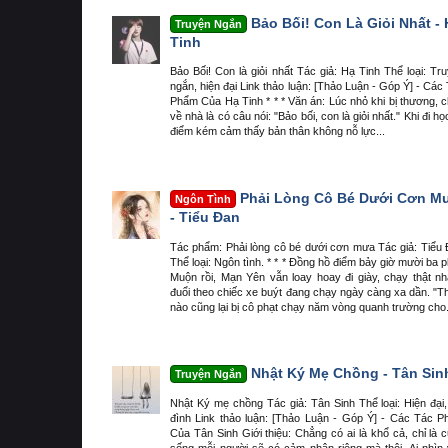
Bảo Bối! Con Là Giỏi Nhất - 
Truyện Ngắn
Tinh
Bảo Bối! Con là giỏi nhất Tác giả: Hạ Tinh Thể loại: Tr
ngắn, hiện đại Link thảo luận: [Thảo Luận - Góp Ý] - Các
Phẩm Của Hạ Tinh * * * Văn án: Lúc nhỏ khi bị thương, 
về nhà là có câu nói: "Bảo bối, con là giỏi nhất." Khi đi học
điểm kém cảm thấy bản thân không nỗ lực...
Phải Lòng Cô Bé Dưới Cơn M
Ngôn Tình
- Tiểu Đan
Tác phẩm: Phải lòng cô bé dưới cơn mưa Tác giả: Tiểu
Thể loại: Ngôn tình. * * * Đồng hồ điểm bảy giờ mười ba p
Muộn rồi, Mạn Yên vẫn loay hoay đi giày, chạy thật n
đuổi theo chiếc xe buýt đang chạy ngày càng xa dần. "
nào cũng lại bị cô phạt chạy năm vòng quanh trường cho.
Nhật Ký Mẹ Chồng - Tân Sin
Truyện Ngắn
Nhật Ký mẹ chồng Tác giả: Tân Sinh Thể loại: Hiện đại,
đình Link thảo luận: [Thảo Luận - Góp Ý] - Các Tác 
Của Tân Sinh Giới thiệu: Chẳng có ai là khổ cả, chỉ là 
sống mỗi người sẽ có cảm nhận riêng mà thôi. Ai nhìn