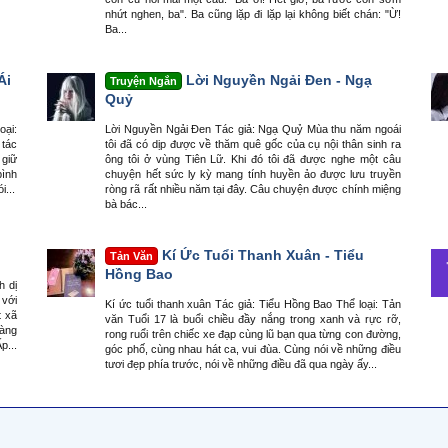
nhứt nghen, ba". Ba cũng lặp đi lặp lại không biết chán: "Ừ!
Ba...
Ái
Lời Nguyền Ngải Đen - Ngạ
Truyện Ngắn
Quỷ
ại:
Lời Nguyền Ngải Đen Tác giả: Ngạ Quỷ Mùa thu năm ngoái
 tác
tôi đã có dịp được về thăm quê gốc của cụ nội thân sinh ra
 giữ
ông tôi ở vùng Tiên Lữ. Khi đó tôi đã được nghe một câu
bình
chuyện hết sức ly kỳ mang tính huyền ảo được lưu truyền
i...
ròng rã rất nhiều năm tại đây. Câu chuyện được chính miệng
bà bác...
Kí Ức Tuổi Thanh Xuân - Tiểu
Tản Văn
Hồng Bao
h dị
 với
Kí ức tuổi thanh xuân Tác giả: Tiểu Hồng Bao Thể loại: Tản
t xã
văn Tuổi 17 là buổi chiều đầy nắng trong xanh và rực rỡ,
làng
rong ruổi trên chiếc xe đạp cùng lũ bạn qua từng con đường,
p...
góc phố, cùng nhau hát ca, vui đùa. Cùng nói về những điều
tươi đẹp phía trước, nói về những điều đã qua ngày ấy...