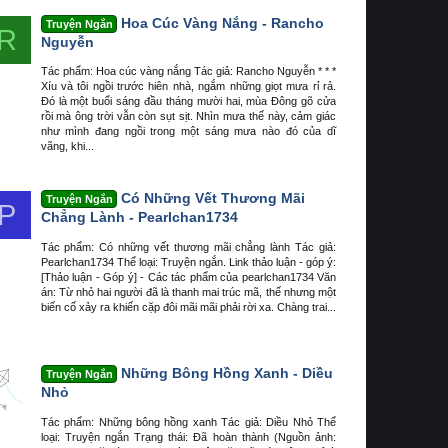
Hoa Cúc Vàng Nắng - Rancho
Truyện Ngắn
R
Nguyễn
Tác phẩm: Hoa cúc vàng nắng Tác giả: Rancho Nguyễn * * *
Xíu và tôi ngồi trước hiên nhà, ngắm những giọt mưa rỉ rả.
Đó là một buổi sáng đầu tháng mười hai, mùa Đông gõ cửa
rồi mà ông trời vẫn còn sụt sịt. Nhìn mưa thế này, cảm giác
như mình đang ngồi trong một sáng mưa nào đó của dĩ
vãng, khi...
Có Những Vết Thương Mãi
Truyện Ngắn
P
Chẳng Lành - Pearlchan1734
Tác phẩm: Có những vết thương mãi chẳng lành Tác giả:
Pearlchan1734 Thể loại: Truyện ngắn. Link thảo luận - góp ý:
[Thảo luận - Góp ý] - Các tác phẩm của pearlchan1734 Văn
án: Từ nhỏ hai người đã là thanh mai trúc mã, thế nhưng một
biến cố xảy ra khiến cặp đôi mãi mãi phải rời xa. Chàng trai...
Những Bông Hồng Xanh - Diều
Truyện Ngắn
Nhỏ
Tác phẩm: Những bông hồng xanh Tác giả: Diều Nhỏ Thể
loại: Truyện ngắn Trạng thái: Đã hoàn thành (Nguồn ảnh: