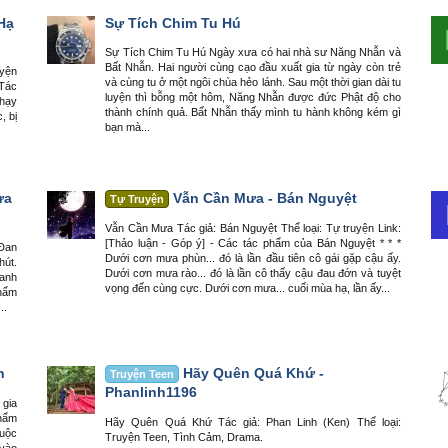
Hạ
Sự Tích Chim Tu Hú
Sự Tích Chim Tu Hú Ngày xưa có hai nhà sư Năng Nhẫn và
Bất Nhẫn. Hai người cùng cạo đầu xuất gia từ ngày còn trẻ
uyện
và cùng tu ở một ngôi chùa hẻo lánh. Sau một thời gian dài tu
 Tác
luyện thì bỗng một hôm, Năng Nhẫn được đức Phật độ cho
chạy
thành chính quả. Bất Nhẫn thấy mình tu hành không kém gì
, bị
bạn mà...
ưa
Vẫn Cần Mưa - Bán Nguyệt
Tự Truyện
Vẫn Cần Mưa Tác giả: Bán Nguyệt Thể loại: Tự truyện Link:
[Thảo luận - Góp ý] - Các tác phẩm của Bán Nguyệt * * *
 Đan
Dưới cơn mưa phùn... đó là lần đầu tiên cô gái gặp cậu ấy.
hút.
Dưới cơn mưa rào... đó là lần cô thấy cậu đau đớn và tuyệt
hanh
vọng đến cùng cực. Dưới cơn mưa... cuối mùa hạ, lần ấy...
Thẩm
..
h
Hãy Quên Quá Khứ -
Truyện Teen
Phanlinh1196
 gia
Phẩm
Hãy Quên Quá Khứ Tác giả: Phan Linh (Ken) Thể loại:
cuộc
Truyện Teen, Tình Cảm, Drama.
 vào