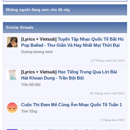
ừ
k
h
Những người đang xem chủ đề này
ó
a
Similar threads
[Lyrics + Vietsub]
Tuyển Tập Nhạc Quốc Tế Bất Hủ
Pop Ballad - Thư Giãn Và Hay Nhất Mọi Thời Đại
Dương dương minh
15 Tháng mười hai 2024
[Lyrics + Vietsub]
Học Tiếng Trung Qua Lời Bài
Hát Khoan Dung - Trần Bội Bội
Trần Bội Bội
30 Tháng mười một 2020
Cuộc Thi Đam Mê Cùng Âm Nhạc Quốc Tế Tuần 1
Tinh Tổng
1 Tháng tám 2026