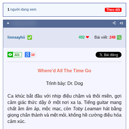
1
người đang xem
Theo dõi
★
4 Tháng sáu 2026
#1
linnsayhii
492
❤︎
Bài viết:
248
221
10
Where'd All The Time Go
Trình bày: Dr. Dog​
Ca khúc bắt đầu với nhịp điệu chậm và thôi miên, gợi
cảm giác thức dậy ở một nơi xa lạ. Tiếng guitar mang
chất âm ấm áp, mộc mạc, còn
Toby Leaman
hát bằng
giọng chân thành và mệt mỏi, không hề cường điệu hóa
cảm xúc.