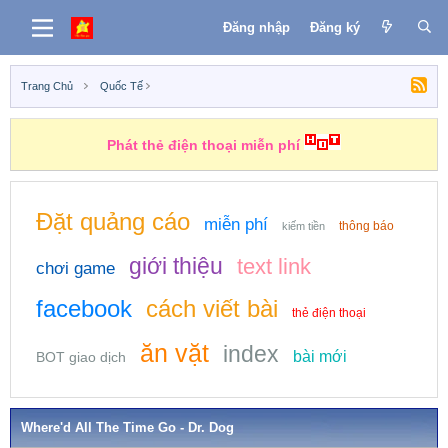
Đăng nhập
Đăng ký
Trang Chủ
Quốc Tế
Phát thẻ điện thoại miễn phí
Đặt quảng cáo
miễn phí
thông báo
kiếm tiền
giới thiệu
text link
chơi game
facebook
cách viết bài
thẻ điện thoại
ăn vặt
index
bài mới
BOT giao dịch
Where'd All The Time Go - Dr. Dog