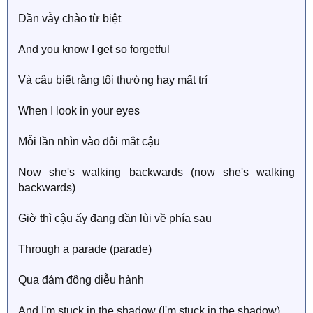
Dần vẫy chào từ biệt
And you know I get so forgetful
Và cậu biết rằng tôi thường hay mất trí
When I look in your eyes
Mỗi lần nhìn vào đôi mắt cậu
Now she's walking backwards (now she's walking
backwards)
Giờ thì cậu ấy đang dần lùi về phía sau
Through a parade (parade)
Qua đám đông diễu hành
And I'm stuck in the shadow (I'm stuck in the shadow)