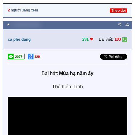
2
người đang xem
Theo dõi
★
21 Tháng năm 2022
#1
ca phe dang
291
❤︎
Bài viết:
103
2077
129
Bài hát:
Mùa hạ năm ấy
Thể hiện: Linh