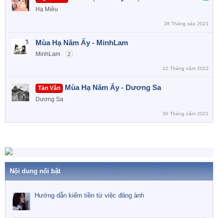
ã
Hạ Miêu
k
28 Tháng sáu 2021
h
ó
Mùa Hạ Năm Ấy - MinhLam
a
MinhLam
2
22 Tháng năm 2022
Mùa Hạ Năm Ấy - Dương Sa
Tản Văn
Dương Sa
30 Tháng năm 2021
Nội dung nổi bật
Hướng dẫn kiếm tiền từ việc đăng ảnh