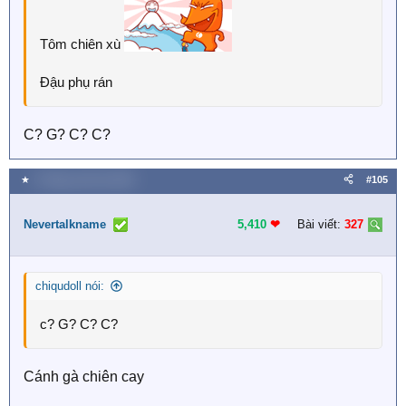
Tôm chiên xù
Đậu phụ rán
C? G? C? C?
★
5 Tháng mười hai 2025
#105
Nevertalkname
5,410
❤︎
Bài viết:
327
chiqudoll nói:
c? G? C? C?
Cánh gà chiên cay