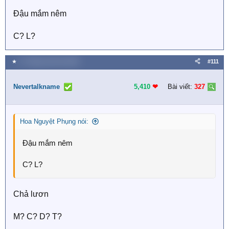
Đậu mắm nêm
C? L?
★
17 Tháng mười hai 2025
#111
Nevertalkname
5,410
❤︎
Bài viết:
327
Hoa Nguyệt Phụng nói:
Đậu mắm nêm
C? L?
Chả lươn
M? C? D? T?