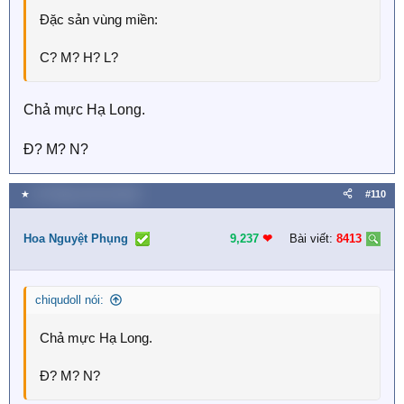
Đặc sản vùng miền:
C? M? H? L?
Chả mực Hạ Long.
Đ? M? N?
★
15 Tháng mười hai 2025
#110
Hoa Nguyệt Phụng
9,237
❤︎
Bài viết:
8413
chiqudoll nói:
Chả mực Hạ Long.
Đ? M? N?