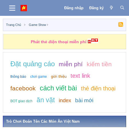
Đăng nhập
Đăng ký
Trang Chủ
Game Show
Những nhiệm vụ kiếm tiền
Đặt quảng cáo
miễn phí
kiếm tiền
text link
giới thiệu
thông báo
chơi game
cách viết bài
facebook
thẻ điện thoại
ăn vặt
bài mới
index
BOT giao dịch
Trò Chơi Đoán Tên Các Món Ăn Việt Nam