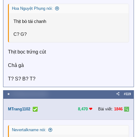
Hoa Nguyệt Phụng nói:
Thịt bò tái chanh
C? G?
Thịt bọc trứng cút
Chả gà
T? S? B? T?
★
19 Tháng mười hai 2025
#119
MTrang1102
8,470
❤︎
Bài viết:
1846
Nevertalkname nói: