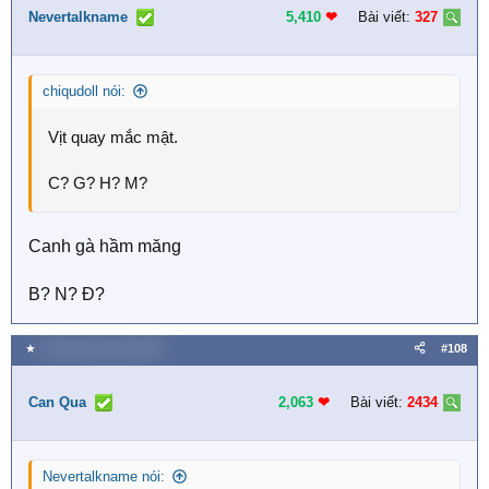
Nevertalkname
5,410
❤︎
Bài viết:
327
chiqudoll nói:
Vịt quay mắc mật.
C? G? H? M?
Canh gà hầm măng
B? N? Đ?
★
8 Tháng mười hai 2025
#108
Can Qua
2,063
❤︎
Bài viết:
2434
Nevertalkname nói: