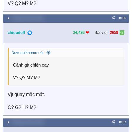
V? Q? M? M?
★
5 Tháng mười hai 2025
#106
chiqudoll
34,493
❤︎
Bài viết:
2659
Nevertalkname nói:
Cánh gà chiên cay
V? Q? M? M?
Vịt quay mắc mật.
C? G? H? M?
★
8 Tháng mười hai 2025
#107