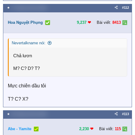
★
17 Tháng mười hai 2025
#112
Hoa Nguyệt Phụng
9,237
❤︎
Bài viết:
8413
Nevertalkname nói:
Chả lươn
M? C? D? T?
Mực chiên dầu tỏi
T? C? X?
★
18 Tháng mười hai 2025
#113
Abe - Yamite
2,230
❤︎
Bài viết:
115