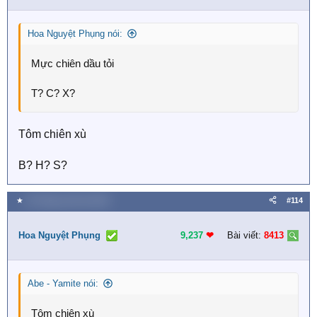
Hoa Nguyệt Phụng nói:
Mực chiên dầu tỏi
T? C? X?
Tôm chiên xù
B? H? S?
★
18 Tháng mười hai 2025
#114
Hoa Nguyệt Phụng
9,237
❤︎
Bài viết:
8413
Abe - Yamite nói:
Tôm chiên xù