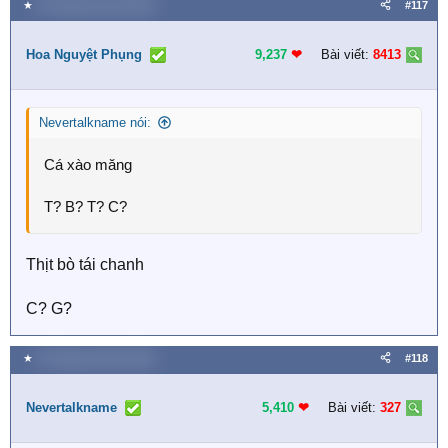
★
18 Tháng mười hai 2025
#117
Hoa Nguyệt Phụng
9,237
❤︎
Bài viết:
8413
Nevertalkname nói:
Cá xào măng
T? B? T? C?
Thịt bò tái chanh
C? G?
★
18 Tháng mười hai 2025
#118
Nevertalkname
5,410
❤︎
Bài viết:
327