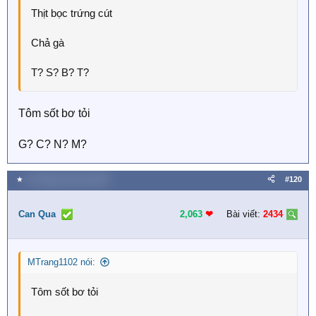
Thịt bọc trứng cút
Chả gà
T? S? B? T?
Tôm sốt bơ tỏi
G? C? N? M?
★
19 Tháng mười hai 2025
#120
Can Qua
2,063
❤︎
Bài viết:
2434
MTrang1102 nói:
Tôm sốt bơ tỏi