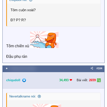
Tôm cuộn xoài?
Đ? P? R?
Tôm chiên xù
Đậu phụ rán
★
5 Tháng mười hai 2025
#104
chiqudoll
34,493
❤︎
Bài viết:
2659
Nevertalkname nói: