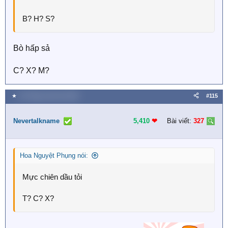
B? H? S?
Bò hấp sả
C? X? M?
★
18 Tháng mười hai 2025
#115
Nevertalkname
5,410
❤︎
Bài viết:
327
Hoa Nguyệt Phụng nói:
Mực chiên dầu tỏi
T? C? X?