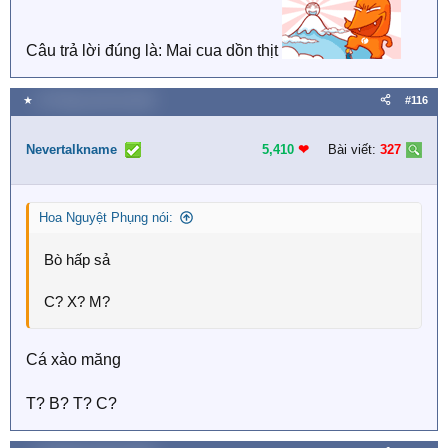
Câu trả lời đúng là: Mai cua dồn thịt
★
18 Tháng mười hai 2025
#116
Nevertalkname
5,410
❤︎
Bài viết:
327
Hoa Nguyệt Phụng nói:
Bò hấp sả
C? X? M?
Cá xào măng
T? B? T? C?