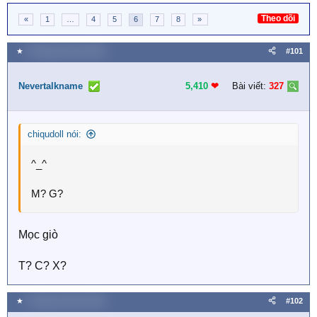
Theo dõi
«
1
…
4
5
6
7
8
»
★
5 Tháng mười hai 2025
#101
Nevertalkname
5,410
❤︎
Bài viết:
327
chiqudoll nói:
^_^
M? G?
Mọc giò
T? C? X?
★
5 Tháng mười hai 2025
#102