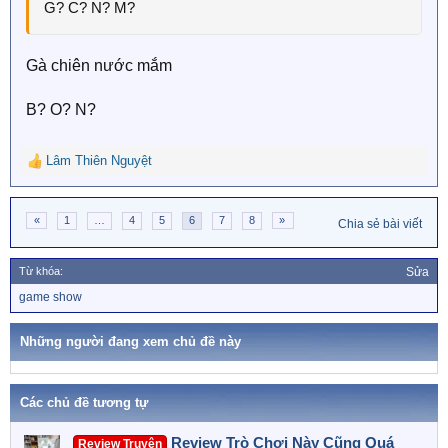
G? C? N? M?
Gà chiên nước mắm
B? O? N?
Lâm Thiên Nguyệt
R
e
a
«
1
…
4
5
6
7
8
»
c
Chia sẻ bài viết
t
i
Từ khóa:
Sửa
o
n
T
game show
ừ
s
k
:
h
Những người đang xem chủ đề này
ó
a
Các chủ đề tương tự
Review Trò Chơi Này Cũng Quá
Review Truyện