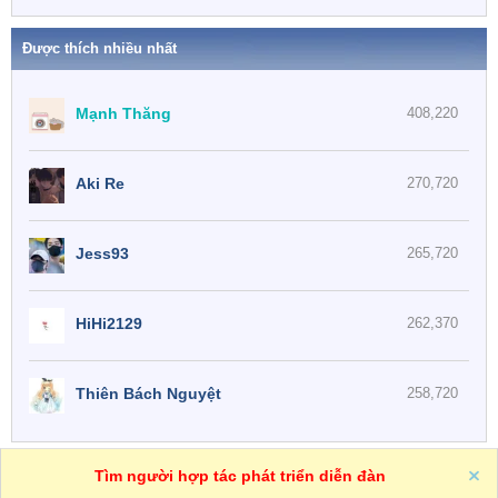
Được thích nhiều nhất
Mạnh Thăng
408,220
Aki Re
270,720
Jess93
265,720
HiHi2129
262,370
Thiên Bách Nguyệt
258,720
One
VN
Trợ giúp
Tìm người hợp tác phát triển diễn đàn
R
S