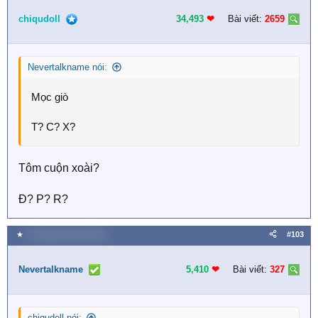
chiqudoll
34,493
❤︎
Bài viết:
2659
Nevertalkname nói:
Mọc giò
T? C? X?
Tôm cuộn xoài?
Đ? P? R?
★
5 Tháng mười hai 2025
#103
Nevertalkname
5,410
❤︎
Bài viết:
327
chiqudoll nói: