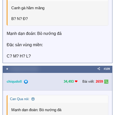
Canh gà hầm măng
B? N? Đ?
Mạnh dạn đoán: Bò nướng đá
Đặc sản vùng miền:
C? M? H? L?
★
9 Tháng mười hai 2025
#109
chiqudoll
34,493
❤︎
Bài viết:
2659
Can Qua nói:
Mạnh dạn đoán: Bò nướng đá