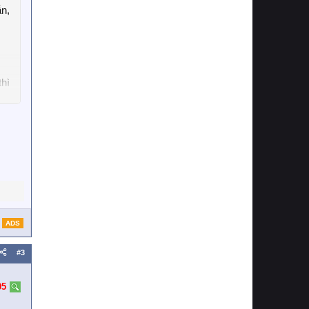
n,
thì
ADS
#3
05