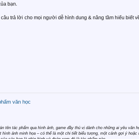
của bạn.
câu trả lời cho mọi người dễ hình dung & nâng tầm hiểu biết 
 phẩm văn học
án tên tác phẩm qua hình ảnh, game đầy thú vị dành cho những ai yêu văn h
hình ảnh minh họa – có thể là một chi tiết biểu tượng, một cảnh gợi ý hoặc
 của các bạn là nhìn hình và đoán xem đó là tác phẩm nào.