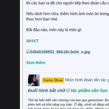
thì các bạn ra đề cho người tiếp theo đoán câu 
Nếu rảnh hơn nữa, thêm hình ảnh món ăn trong 
thực hơn bạn nhé.
Bắt đầu nào, món này là món gì:
MHXT
Xem thêm:
Nhìn hình đoán tên tác
Game Show
Đuổi hình bắt chữ
tác phẩm văn học​
Thử tài hiểu biết văn chương của bạn qua gameshow: Đo
phim ảnh và khả năng suy luận. Ở đây, mình sẽ đăng một 
bức tranh được AI tạo theo nội dung tác phẩm. Nhiệm vụ