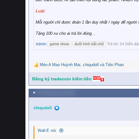
Luật:
Mỗi người chỉ được đoán 1 lần duy nhất / ngày để người 
Tặng 100 xu cho ai trả lời đúng...
Admin
game show
đuổi hình bắt chữ
Trả lời: 54
Diễn đà
Mèo A Mao Huỳnh Mai
,
chiqudoll
và
Tiên Phan
R
e
a
Đăng ký tradecoin kiếm tiền
c
t
★
24 Tháng mười một 2025
i
o
n
chiqudoll
s
:
Wall-E nói: