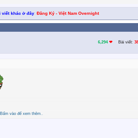
 viết khác ở đây
:
Đăng Ký - Việt Nam Overnight
6,294
❤︎
Bài viết:
3
Bấm vào để xem thêm..