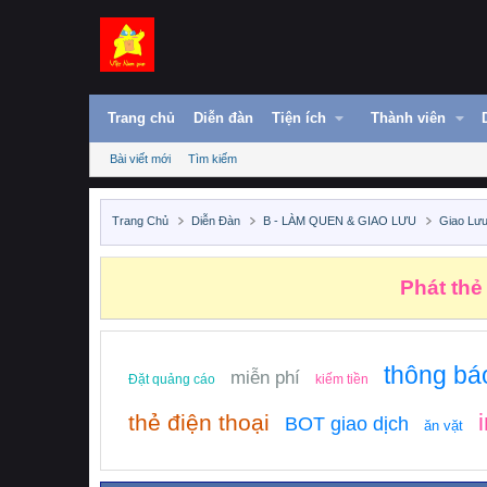
Trang chủ
Diễn đàn
Tiện ích
Thành viên
Bài viết mới
Tìm kiếm
Trang Chủ
Diễn Đàn
B - LÀM QUEN & GIAO LƯU
Giao Lưu
Những n
thông bá
miễn phí
Đặt quảng cáo
kiếm tiền
thẻ điện thoại
BOT giao dịch
ăn vặt