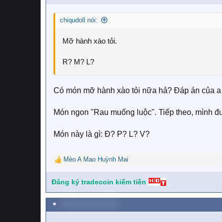
chiqudoll nói:
Mỡ hành xào tỏi.
R? M? L?
Có món mỡ hành xào tỏi nữa hả? Đáp án của 
Món ngon "Rau muống luộc". Tiếp theo, mình đ
Món này là gì: Đ? P? L? V?
Mèo A Mao Huỳnh Mai
R
e
a
Đăng ký tradecoin kiếm tiền
c
t
★
24 Tháng mười một 2025
i
o