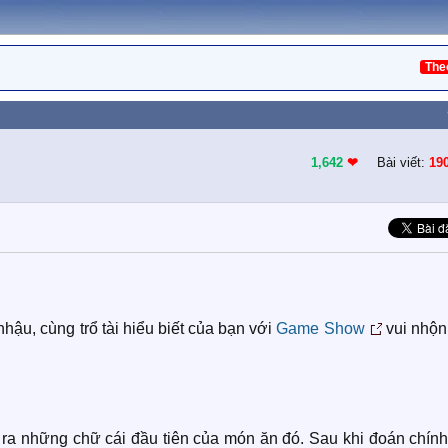
The
1,642
❤︎
Bài viết:
19
u, cùng trổ tài hiểu biết của bạn với
Game Show
vui nhộn
 ra những chữ cái đầu tiên của món ăn đó. Sau khi đoán chính