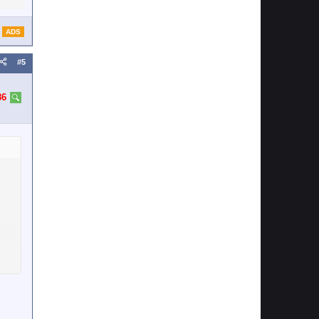
ADS
#5
86