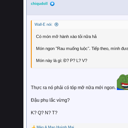
n
chiqudoll
s
:
Wall-E nói:
Có món mỡ hành xào tỏi nữa hả
Món ngon "Rau muống luộc". Tiếp theo, mình đưa
Món này là gì: Đ? P? L? V?
Thực ra nó phải có tóp mỡ nữa mới ngon.
Đậu phụ lắc vừng?
K? Q? N? T?
Mèo A Mao Huỳnh Mai