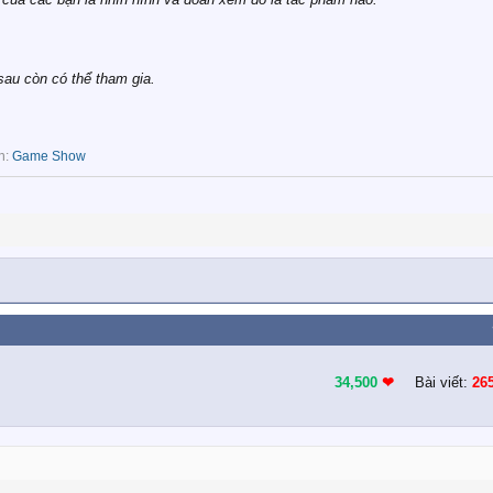
sau còn có thể tham gia.
n:
Game Show
34,500
❤︎
Bài viết:
26