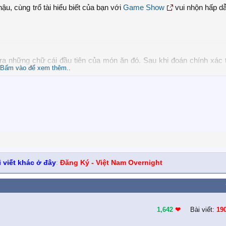
, cùng trổ tài hiểu biết của bạn với
Game Show
vui nhộn hấp dẫ
ra những chữ cái đầu tiên của món ăn đó. Sau khi đoán chính xác 
Bấm vào để xem thêm..
bạn.
 viết khác ở đây
:
Đăng Ký - Việt Nam Overnight
1,642
❤︎
Bài viết:
19