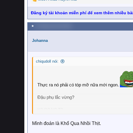
R
e
a
Đăng ký tài khoản miễn phí để xem thêm nhiều bài
c
t
★
24 Tháng mười một 2025
i
o
n
Johanna
s
:
chiqudoll nói:
Thực ra nó phải có tóp mỡ nữa mới ngon.
Đậu phụ lắc vừng?
K? Q? N? T?
Mình đoán là Khổ Qua Nhồi Thịt.