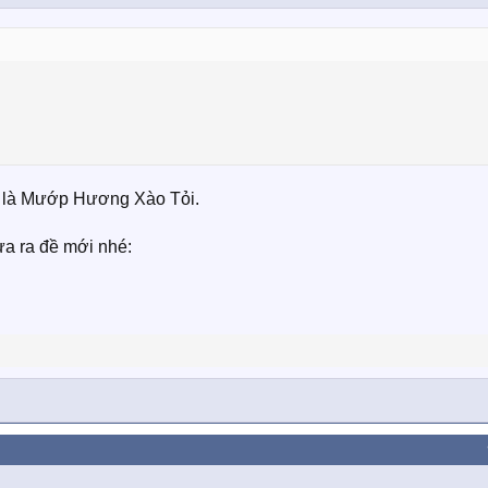
a là Mướp Hương Xào Tỏi.
ưa ra đề mới nhé: