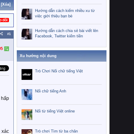
[Xóa]
Hướng dẫn cách kiếm nhiều xu từ
việc giới thiệu bạn bè
o dõi
Hướng dẫn cách chia sẻ bài viết lên
#1
Facebook, Twitter kiếm tiền
05
Xu hướng nội dung
Trò Chơi Nối chữ tiếng Việt
Nối chữ tiếng Anh
 hấp
Nối từ tiếng Việt online
 xác
Trò chơi Tìm từ ba chân