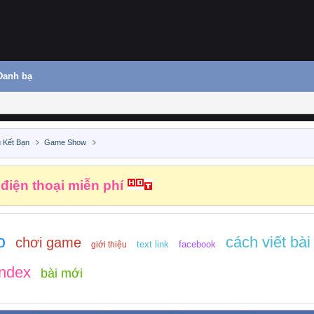
Danh bạ
 Kết Bạn
Game Show
hiệm vụ kiếm tiền
o
cách viết bài
chơi game
text link
facebook
giới thiệu
index
bài mới