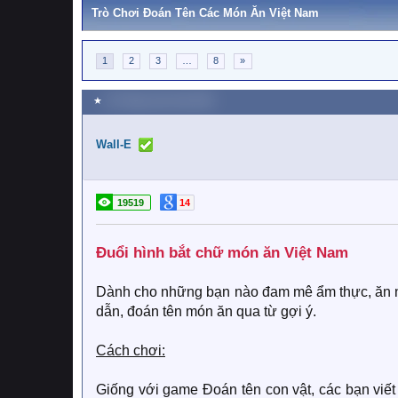
Trò Chơi Đoán Tên Các Món Ăn Việt Nam
1
2
3
…
8
»
★
23 Tháng mười một 2025
Wall-E
19519
14
Đuổi hình bắt chữ món ăn Việt Nam​
Dành cho những bạn nào đam mê ẩm thực, ăn nhậ
dẫn, đoán tên món ăn qua từ gợi ý.
Cách chơi:
Giống với game Đoán tên con vật, các bạn viết