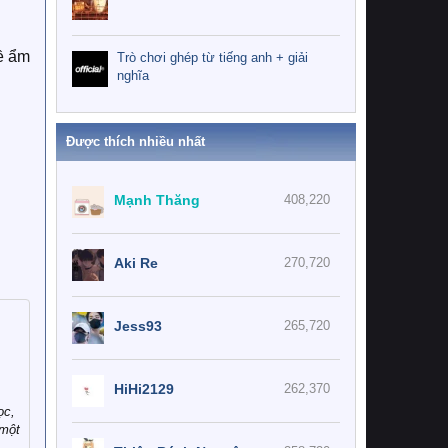
về ẩm
Trò chơi ghép từ tiếng anh + giải
nghĩa
Được thích nhiều nhất
Mạnh Thăng
408,220
Aki Re
270,720
Jess93
265,720
HiHi2129
262,370
ọc,
 một