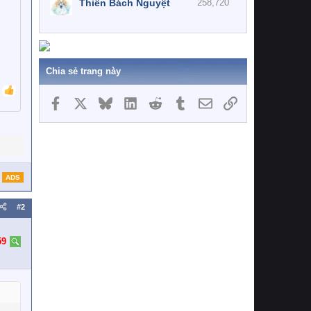
Thiên Bách Nguyệt
258,720
Chia sẻ trang này
Facebook
X
Bluesky
LinkedIn
Reddit
Tumblr
Email
Link
ADS
#2
59