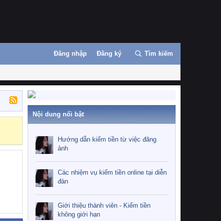
Đăng nhập
Đăng ký
Tìm kiếm
Nội dung nổi bật
Hướng dẫn kiế
Hướng dẫn kiếm tiền từ việc đăng
ảnh
Các nhiệm vụ kiếm tiền online tại diễn
đàn
Giới thiệu thành viên - Kiếm tiền
không giới hạn