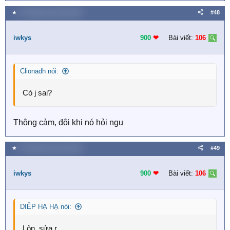
★
19 Tháng mười một 2018
#48
iwkys
900
❤︎
Bài viết:
106
Clionadh nói:
Có j sai?
Thông cảm, đôi khi nó hỏi ngu
★
19 Tháng mười một 2018
#49
iwkys
900
❤︎
Bài viết:
106
DIỆP HẠ HẠ nói:
Lộn, sửa r