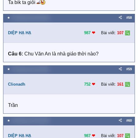
Ta bik ta giỏi
★
19 Tháng mười một 2018
#58
DIỆP HẠ HẠ
987
❤︎
Bài viết:
107
Câu 6:
Chu Văn An là nhà giáo thời nào?
★
19 Tháng mười một 2018
#59
Clionadh
752
❤︎
Bài viết:
161
Trần
★
19 Tháng mười một 2018
#60
DIỆP HẠ HẠ
987
❤︎
Bài viết:
107