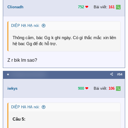
t
i
Clionadh
752
❤︎
Bài viết:
161
o
n
s
DIỆP HẠ HẠ nói:
:
Thông cảm, bác Gg k ghi ngày. Có gì thắc mắc xin liên
hệ bac Gg để đc hỗ trợ.
Z r bik lm sao?
★
19 Tháng mười một 2018
#54
iwkys
900
❤︎
Bài viết:
106
DIỆP HẠ HẠ nói:
Câu 5: