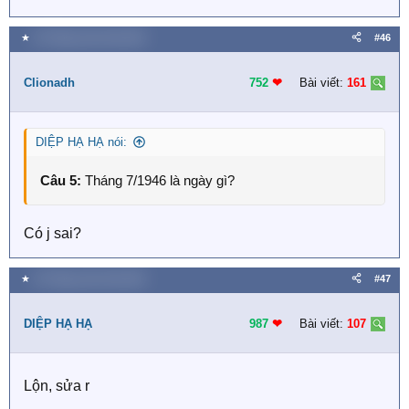
★
19 Tháng mười một 2018
#46
Clionadh
752
❤︎
Bài viết:
161
DIỆP HẠ HẠ nói:
Câu 5:
Tháng 7/1946 là ngày gì?
Có j sai?
★
19 Tháng mười một 2018
#47
DIỆP HẠ HẠ
987
❤︎
Bài viết:
107
Lộn, sửa r