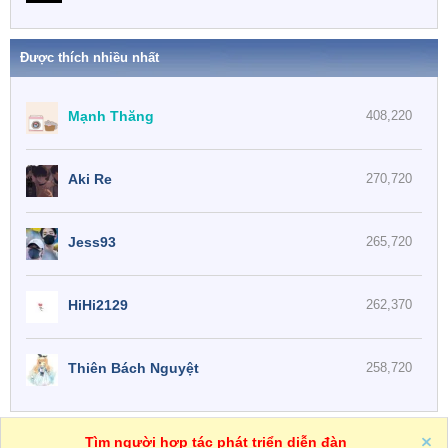
Được thích nhiều nhất
Mạnh Thăng
408,220
Aki Re
270,720
Jess93
265,720
HiHi2129
262,370
Thiên Bách Nguyệt
258,720
One
VN
Trợ giúp
Tìm người hợp tác phát triển diễn đàn
R