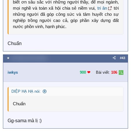
biết ơn sâu sắc với những người thầy, để mọi ngành,
mọi nghề và toàn xã hội chia sẻ niềm vui,
tri ân
tới
những người đã góp công sức và tâm huyết cho sự
nghiệp trồng người cao cả, góp phần xây dựng đất
nước phồn vinh, hạnh phúc.
Chuẩn
★
19 Tháng mười một 2018
#43
iwkys
900
❤︎
Bài viết:
106
DIỆP HẠ HẠ nói:
Chuẩn
Gg-sama mà lị :)