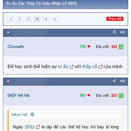
Tri Ân Các Thầy Cô Giáo Nhân Lễ 20/11
Theo dõi
«
1
2
3
4
»
★
19 Tháng mười một 2018
#41
Clionadh
752
❤︎
Bài viết:
161
Để học sinh thể hiện sự
tri ân
với
thầy cô
của mình
★
19 Tháng mười một 2018
#42
DIỆP HẠ HẠ
987
❤︎
Bài viết:
107
iwkys nói:
Ngày
20/11
là dịp để các thế hệ học trò bày tỏ lòng