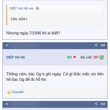
DIỆP HẠ HẠ nói:
Lộn, sửa r
Nhưng ngày 7/1946 thì ai biết?
★
19 Tháng mười một 2018
#52
DIỆP HẠ HẠ
987
❤︎
Bài viết:
107
Thông cảm, bác Gg k ghi ngày. Có gì thắc mắc xin liên
hệ bac Gg để đc hỗ trợ.
Clionadh
R
e
a
★
19 Tháng mười một 2018
#53
c