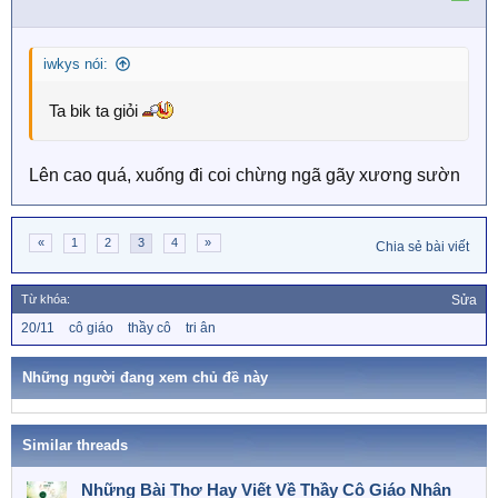
iwkys nói:
Ta bik ta giỏi
Lên cao quá, xuống đi coi chừng ngã gãy xương sườn
«
1
2
3
4
»
Chia sẻ bài viết
Từ khóa:
Sửa
T
20/11
cô giáo
thầy cô
tri ân
ừ
k
h
Những người đang xem chủ đề này
ó
a
Similar threads
Những Bài Thơ Hay Viết Về Thầy Cô Giáo Nhân