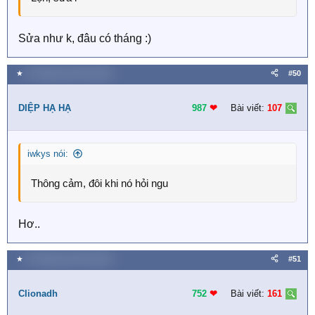
Sửa như k, đâu có tháng :)
★
19 Tháng mười một 2018
#50
DIỆP HẠ HẠ
987
❤︎
Bài viết:
107
iwkys nói:
Thông cảm, đôi khi nó hỏi ngu
Hơ..
★
19 Tháng mười một 2018
#51
Clionadh
752
❤︎
Bài viết:
161