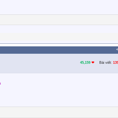
45,159
❤︎
Bài viết:
13
s