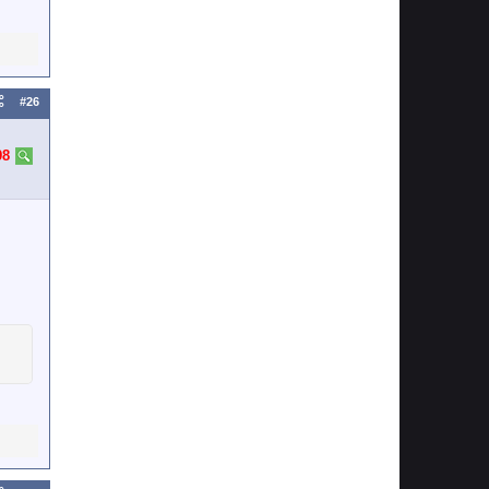
#26
98