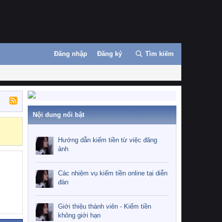
Đăng nhập
Đăng ký
Tìm kiếm
Nội dung nổi bật
Những nhiệm 
Hướng dẫn kiếm tiền từ việc đăng
ảnh
Các nhiệm vụ kiếm tiền online tại diễn
đàn
Giới thiệu thành viên - Kiếm tiền
không giới hạn