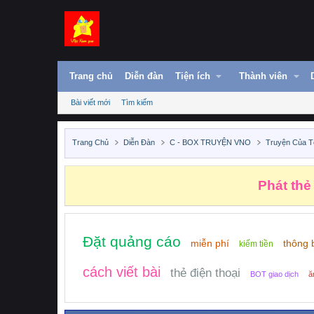
Trang chủ
Diễn đàn
Tiện ích
Thành viên
Bài viết mới
Tìm kiếm
Trang Chủ
Diễn Đàn
C - BOX TRUYỆN VNO
Truyện Của T
Phát thẻ
Đặt quảng cáo
miễn phí
thông 
kiếm tiền
cách viết bài
thẻ điện thoại
BOT giao dịch
ă