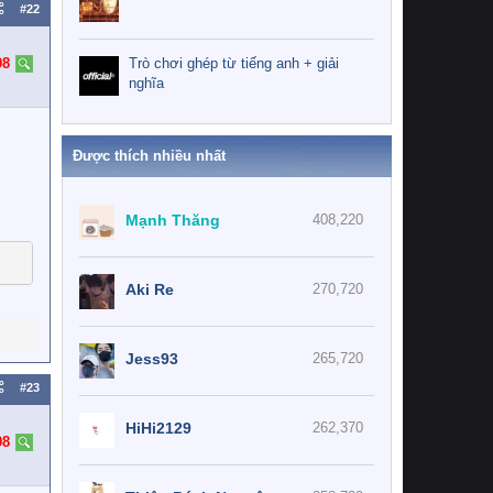
#22
Trò chơi ghép từ tiếng anh + giải
98
nghĩa
Được thích nhiều nhất
Mạnh Thăng
408,220
Aki Re
270,720
Jess93
265,720
#23
HiHi2129
262,370
98