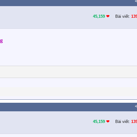
45,159
❤︎
Bài viết:
13
g
45,159
❤︎
Bài viết:
13