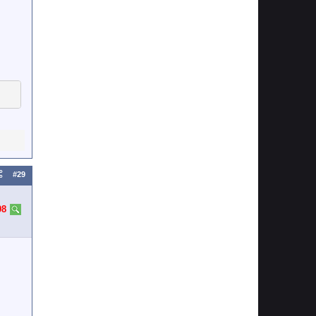
#29
98