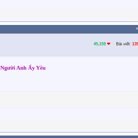
45,159
❤︎
Bài viết:
13
 Người Anh Ấy Yêu