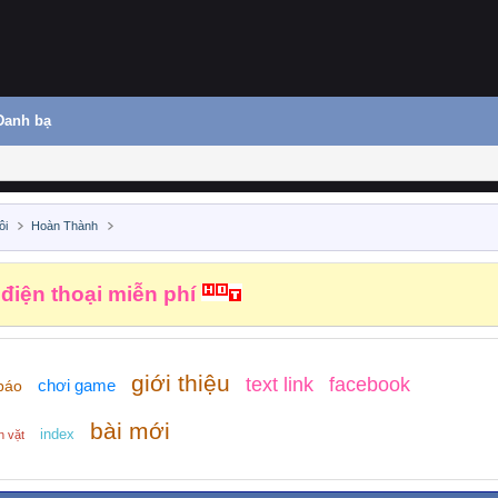
Danh bạ
ôi
Hoàn Thành
 điện thoại miễn phí
giới thiệu
text link
facebook
chơi game
báo
bài mới
index
n vặt