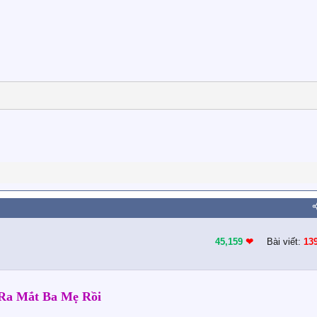
45,159
❤︎
Bài viết:
13
Ra Mắt Ba Mẹ Rồi