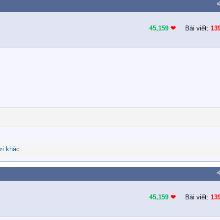
45,159
❤︎
Bài viết:
13
i khác
45,159
❤︎
Bài viết:
13