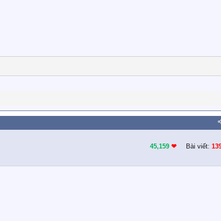
45,159
❤︎
Bài viết:
13