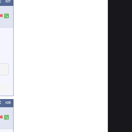
#27
98
#28
98