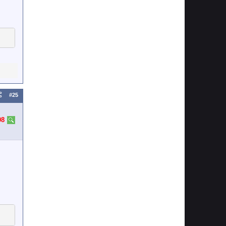
#25
98