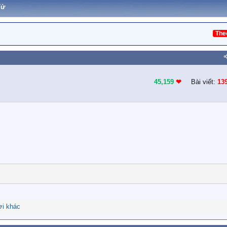
Tử
The
45,159
❤︎
Bài viết:
13
i khác