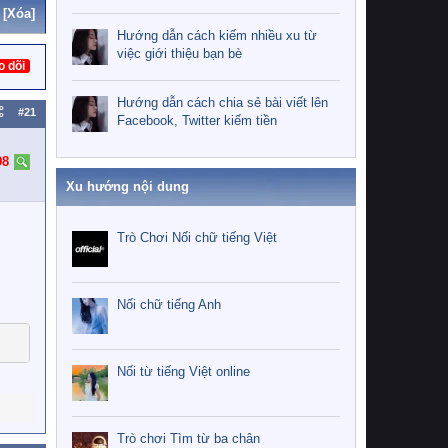
[Xóa]
Hướng dẫn cách kiếm nhiều xu từ
việc giới thiệu bạn bè
o dõi
Hướng dẫn cách chia sẻ bài viết lên
#21
Facebook, Twitter kiếm tiền
98
Xu hướng nội dung
Trò Chơi Nối chữ tiếng Việt
Nối chữ tiếng Anh
Nối từ tiếng Việt online
Trò chơi Tìm từ ba chân