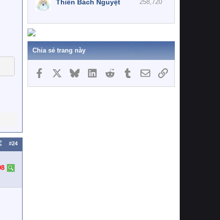
Thiên Bách Nguyệt
258,720
Chia sẻ trang này
Facebook
X
Bluesky
LinkedIn
Reddit
Tumblr
Email
Link
#24
98