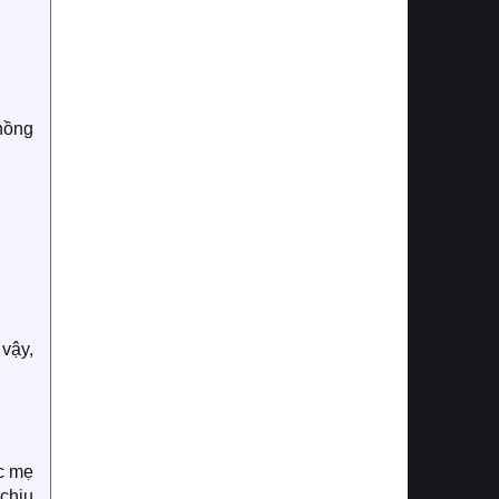
hồng
vậy,
óc mẹ
chịu