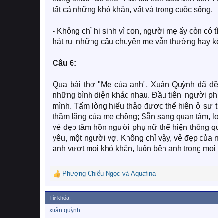
tất cả những khó khăn, vất vả trong cuộc sống.
- Không chỉ hi sinh vì con, người mẹ ấy còn có
hát ru, những câu chuyện mẹ vẫn thường hay kể
Câu 6:
Qua bài thơ "Mẹ của anh", Xuân Quỳnh đã đ
những bình diện khác nhau. Đầu tiên, người ph
mình. Tấm lòng hiếu thảo được thể hiện ở sự t
thầm lặng của mẹ chồng; Sẵn sàng quan tâm, lo
vẻ đẹp tâm hồn người phụ nữ thể hiện thông q
yêu, một người vợ. Không chỉ vậy, vẻ đẹp của
anh vượt mọi khó khăn, luôn bên anh trong mọi 
Phượng Chiếu Ngọc
và
Aquafina
R
e
a
Từ khóa:
c
T
xuân quỳnh
t
ừ