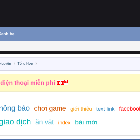
Danh bạ
 Nguyên
Tổng Hợp
 điện thoại miễn phí
thông báo
chơi game
faceboo
giới thiệu
text link
giao dịch
ăn vặt
bài mới
index