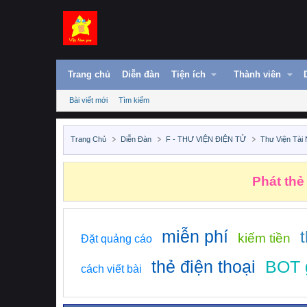
Trang chủ
Diễn đàn
Tiện ích
Thành viên
Bài viết mới
Tìm kiếm
Trang Chủ
Diễn Đàn
F - THƯ VIỆN ĐIỆN TỬ
Thư Viện Tài
Phát thẻ
miễn phí
kiếm tiền
Đặt quảng cáo
thẻ điện thoại
BOT 
cách viết bài