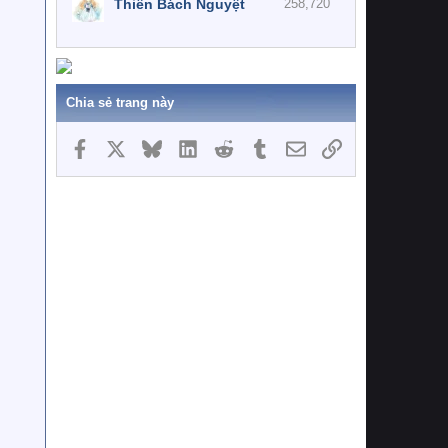
Thiên Bách Nguyệt
258,720
Chia sẻ trang này
Facebook
X
Bluesky
LinkedIn
Reddit
Tumblr
Email
Link