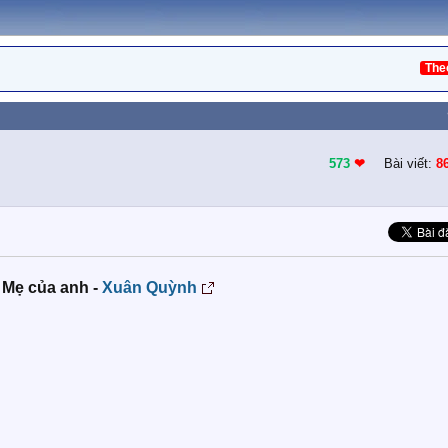
The
573
❤︎
Bài viết:
8
 Mẹ của anh -
Xuân Quỳnh