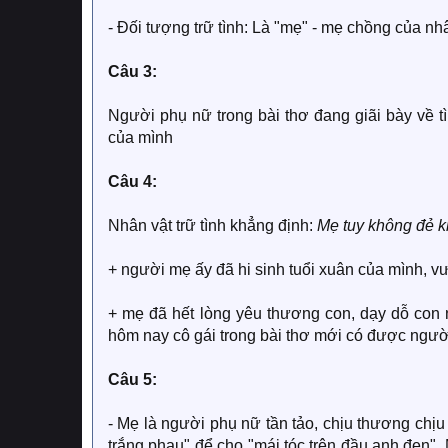
- Đối tượng trữ tình: Là "mẹ" - mẹ chồng của nh
Câu 3:
Người phụ nữ trong bài thơ đang giãi bày về 
của mình
Câu 4:
Nhân vật trữ tình khẳng định:
Mẹ tuy không đẻ k
+ người mẹ ấy đã hi sinh tuổi xuân của mình, vư
+ mẹ đã hết lòng yêu thương con, dạy dỗ con
hôm nay cô gái trong bài thơ mới có được ngườ
Câu 5:
- Mẹ là người phụ nữ tần tảo, chịu thương chịu 
trắng phau" để cho "mái tóc trên đầu anh đen"