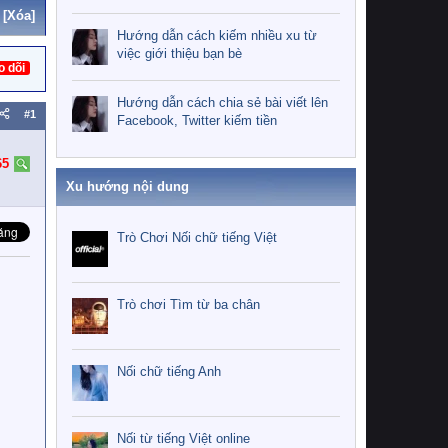
[Xóa]
Hướng dẫn cách kiếm nhiều xu từ
việc giới thiệu bạn bè
o dõi
Hướng dẫn cách chia sẻ bài viết lên
#1
Facebook, Twitter kiếm tiền
65
Xu hướng nội dung
Trò Chơi Nối chữ tiếng Việt
Trò chơi Tìm từ ba chân
Nối chữ tiếng Anh
Nối từ tiếng Việt online