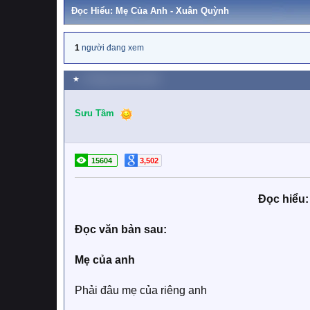
Đọc Hiểu: Mẹ Của Anh - Xuân Quỳnh
1
người đang xem
★
9 Tháng mười hai 2023
Sưu Tầm
15604
3,502
Đọc hiểu:
Đọc văn bản sau:
Mẹ của anh
Phải đâu mẹ của riêng anh