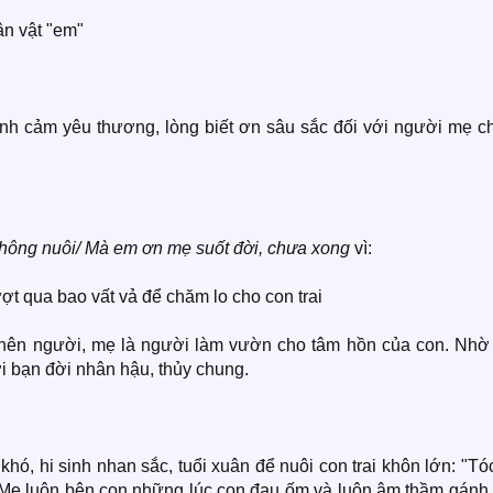
ân vật "em"
tình cảm yêu thương, lòng biết ơn sâu sắc đối với người mẹ c
hông nuôi/ Mà em ơn mẹ suốt đời, chưa xong
vì:
ợt qua bao vất vả để chăm lo cho con trai
 nên người, mẹ là người làm vườn cho tâm hồn của con. Nhờ 
i bạn đời nhân hậu, thủy chung.
khó, hi sinh nhan sắc, tuổi xuân để nuôi con trai khôn lớn: "T
. Mẹ luôn bên con những lúc con đau ốm và luôn âm thầm gánh 