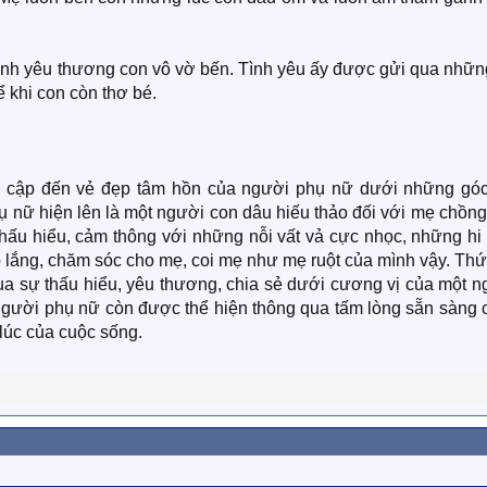
 tình yêu thương con vô vờ bến. Tình yêu ấy được gửi qua nhữn
 khi con còn thơ bé.
ề cập đến vẻ đẹp tâm hồn của người phụ nữ dưới những góc
ụ nữ hiện lên là một người con dâu hiếu thảo đối với mẹ chồn
hấu hiểu, cảm thông với những nỗi vất vả cực nhọc, những hi 
 lắng, chăm sóc cho mẹ, coi mẹ như mẹ ruột của mình vậy. Thứ
ua sự thấu hiểu, yêu thương, chia sẻ dưới cương vị của một n
 người phụ nữ còn được thể hiện thông qua tấm lòng sẵn sàng 
lúc của cuộc sống.