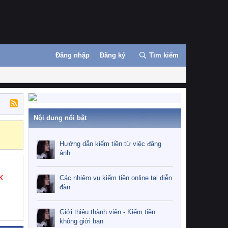
Đăng nhập
Đăng ký
Tìm kiếm
Nội dung nổi bật
Những nhiệm 
Hướng dẫn kiếm tiền từ việc đăng
ảnh
k
Các nhiệm vụ kiếm tiền online tại diễn
đàn
Giới thiệu thành viên - Kiếm tiền
không giới hạn