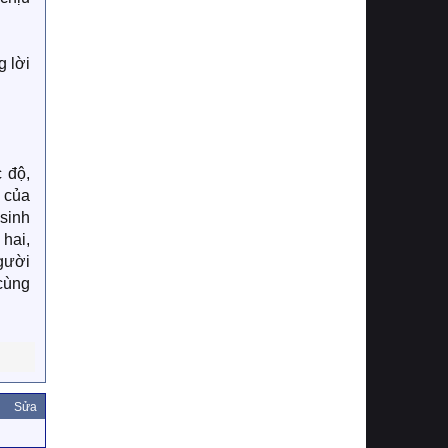
g lời
 độ,
g của
sinh
 hai,
gười
cùng
Sửa