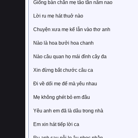
Giống bàn chân mẹ tảo tần năm nao
Lời ru mẹ hát thuở nào
Chuyện xưa mẹ kể lẫn vào thơ anh
Nào là hoa bưởi hoa chanh
Nào câu quan họ mái đình cây đa
Xin đừng bắt chước câu ca
Đi về dối mẹ để mà yêu nhau
Mẹ không ghét bỏ em đâu
Yêu anh em đã là dâu trong nhà
Em xin hát tiếp lời ca
Ru anh sau nỗi lo âu nhọc nhằn