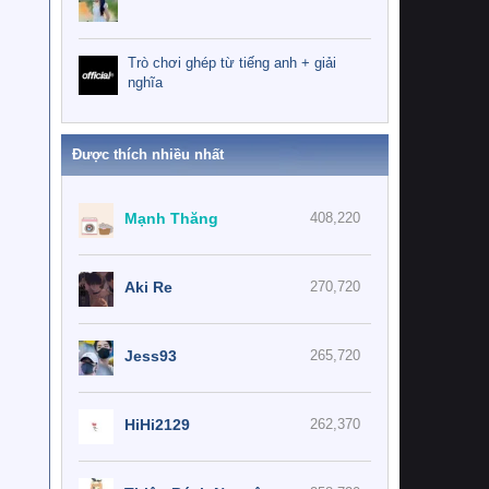
Trò chơi ghép từ tiếng anh + giải
nghĩa
Được thích nhiều nhất
Mạnh Thăng
408,220
Aki Re
270,720
Jess93
265,720
HiHi2129
262,370