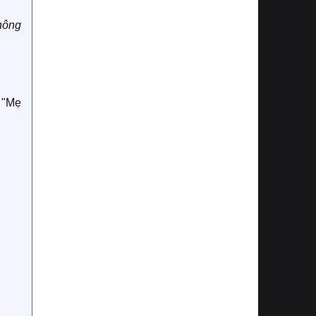
hông
 "Mẹ