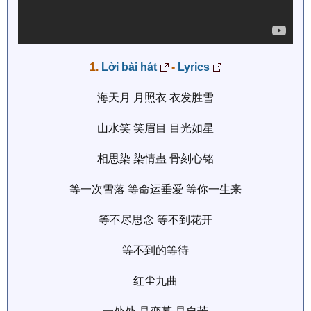
1.
Lời bài hát
-
Lyrics
海天月 月照衣 衣发胜雪
山水笑 笑眉目 目光如星
相思染 染情蛊 骨刻心铭
等一次雪落 等命运垂爱 等你一生来
等不尽思念 等不到花开
等不到的等待
红尘九曲