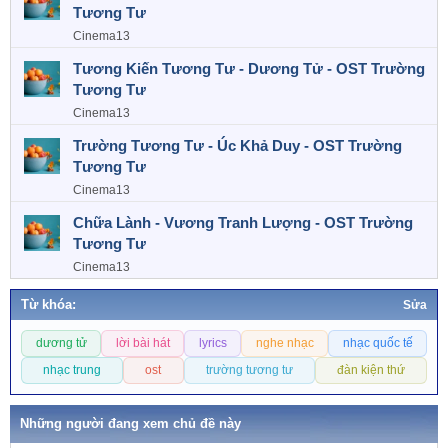
Tương Tư
Cinema13
Tương Kiến Tương Tư - Dương Tử - OST Trường
Tương Tư
Cinema13
Trường Tương Tư - Úc Khả Duy - OST Trường
Tương Tư
Cinema13
Chữa Lành - Vương Tranh Lượng - OST Trường
Tương Tư
Cinema13
Từ khóa:
Sửa
T
dương tử
lời bài hát
lyrics
nghe nhạc
nhạc quốc tế
ừ
k
nhạc trung
ost
trường tương tư
đàn kiện thứ
h
ó
Những người đang xem chủ đề này
a