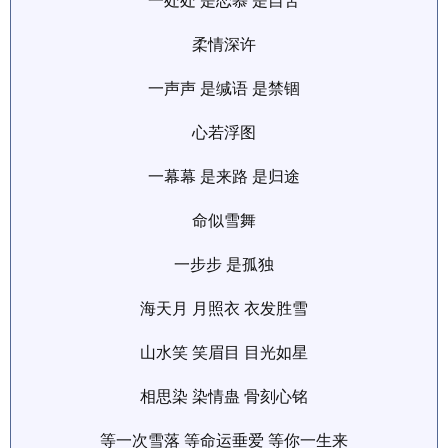
一处处 是恋慕 是自苦
柔情深许
一声声 是缄语 是禁锢
心若浮图
一幕幕 是来路 是归途
命似雪舞
一步步 是孤独
海天月 月照衣 衣发胜雪
山水笑 笑眉目 目光如星
相思染 染情蛊 骨刻心铭
等一次雪落 等命运垂爱 等你一生来