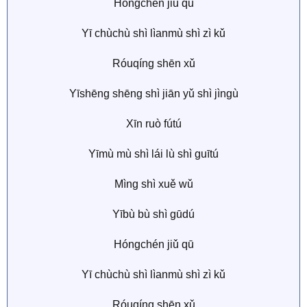
Hóngchén jiǔ qū
Yī chùchù shì lìanmù shì zì kǔ
Róuqíng shēn xǔ
Yīshēng shēng shì jiān yǔ shì jìngù
Xīn ruò fútú
Yīmù mù shì lái lù shì guītú
Mìng shì xuě wǔ
Yībù bù shì gūdú
Hóngchén jiǔ qū
Yī chùchù shì lìanmù shì zì kǔ
Róuqíng shēn xǔ