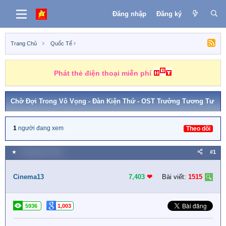
Đăng nhập
Đăng ký
Trang Chủ
Quốc Tế
Phát thẻ điện thoại miễn phí
Chờ Đợi Trong Vô Vọng - Đàn Kiện Thứ - OST Trường Tương Tư
1
người đang xem
Theo dõi
★
9 Tháng tám 2023
#1
Cinema13
7,403
❤︎
Bài viết:
1515
5936
1,003