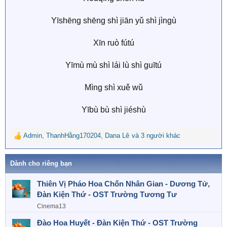
Yīshēng shēng shì jiān yǔ shì jìngù
Xīn ruò fútú
Yīmù mù shì lái lù shì guītú
Mìng shì xuě wǔ
Yībù bù shì jiéshù​
Admin
,
ThanhHằng170204
,
Dana Lê
và 3 người khác
R
e
a
Dành cho riêng bạn
c
t
Thiên Vị Pháo Hoa Chốn Nhân Gian - Dương Tử,
i
Đàn Kiện Thứ - OST Trường Tương Tư
o
n
Cinema13
s
:
Đào Hoa Huyết - Đàn Kiện Thứ - OST Trường