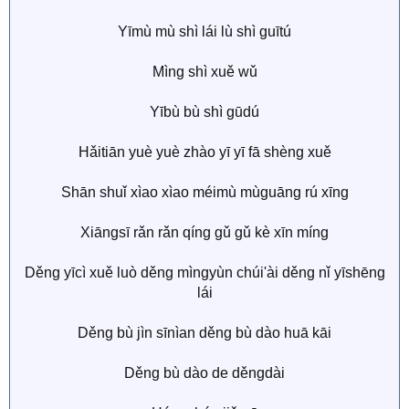
Yīmù mù shì lái lù shì guītú
Mìng shì xuě wǔ
Yībù bù shì gūdú
Hǎitiān yuè yuè zhào yī yī fā shèng xuě
Shān shuǐ xìao xìao méimù mùguāng rú xīng
Xiāngsī rǎn rǎn qíng gǔ gǔ kè xīn míng
Děng yīcì xuě luò děng mìngyùn chúi'ài děng nǐ yīshēng
lái
Děng bù jìn sīnìan děng bù dào huā kāi
Děng bù dào de děngdài