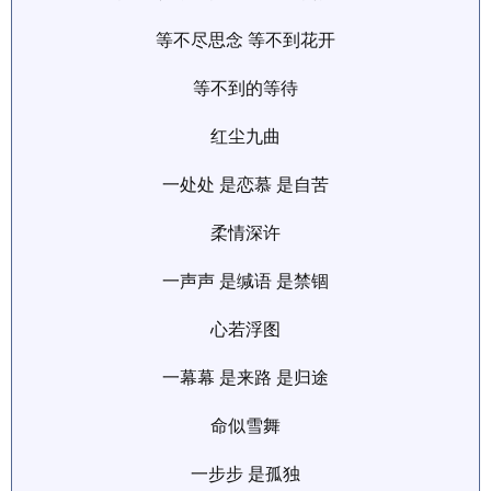
等不尽思念 等不到花开
等不到的等待
红尘九曲
一处处 是恋慕 是自苦
柔情深许
一声声 是缄语 是禁锢
心若浮图
一幕幕 是来路 是归途
命似雪舞
一步步 是孤独