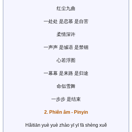
红尘九曲
一处处 是恋慕 是自苦
柔情深许
一声声 是缄语 是禁锢
心若浮图
一幕幕 是来路 是归途
命似雪舞
一步步 是结束
2. Phiên âm - Pinyin
Hǎitiān yuè yuè zhào yī yī fā shèng xuě