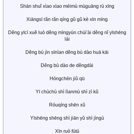
Shān shuǐ xìao xìao méimù mùguāng rú xīng
Xiāngsī rǎn rǎn qíng gǔ gǔ kè xīn míng
Děng yīcì xuě luò děng mìngyùn chúi'ài děng nǐ yīshēng
lái
Děng bù jìn sīnìan děng bù dào huā kāi
Děng bù dào de děngdài
Hóngchén jiǔ qū
Yī chùchù shì lìanmù shì zì kǔ
Róuqíng shēn xǔ
Yīshēng shēng shì jiān yǔ shì jìngù
Xīn ruò fútú