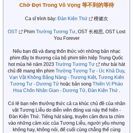
Chờ Đợi Trong Vô Vọng 等不到的等待
Ca sĩ trình bày:
Đàn Kiện Thứ
檀健次
OST
Phim
Trường Tương Tư
, OST 长相思, OST Lost
You Forever
Nếu bạn đã và đang thổn thức với những bản nhạc
phim đầy bi thương của bộ phim tiên hiệp Trung Quốc
hot mùa hè năm 2023
Trường Tương Tư
như bài hát
chủ đề mang tên phim
Trường Tương Tư - Úc Khả Duy
,
Vạn Vật Không Bằng Nàng - Trương Kiệt
,
Tương Kiến
Tương Tư - Dương Tử
hoặc bản song
Thiên Vị Pháo
Hoa Chốn Nhân Gian - Dương Tử, Đàn Kiện Thứ
.
Có lẽ bạn nên thưởng thức cả ca khúc chủ đề của nhân
vật Tương Liễu do diễn viên đóng vai này thể hiện -
Đàn Kiện Thứ. Tiếng hát sáng, truyền cảm đưa ta chìm
vào những cảm xúc của Tương Liễu, người yêu nhưng
không hay, không nói, để cuối cùng chẳng thể cùng