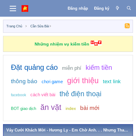
Đăng nhập
Đăng ký
Trang Chủ
Cần Sửa Bài
Những nhiệm vụ kiếm tiền
Đặt quảng cáo
kiếm tiền
miễn phí
giới thiệu
thông báo
text link
chơi game
thẻ điện thoại
cách viết bài
facebook
ăn vặt
bài mới
index
BOT giao dịch
Váy Cưới Khách Mời - Hương Ly - Em Chờ Anh. . . Nhưng Thanh Xuân Không Đợi Em.