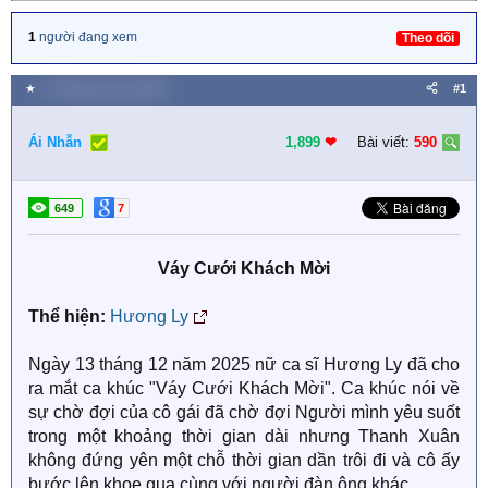
1
người đang xem
Theo dõi
★
13 Tháng mười hai 2025
#1
Ái Nhẫn
1,899
❤︎
Bài viết:
590
649
7
Váy Cưới Khách Mời
Thể hiện:
Hương Ly
Ngày 13 tháng 12 năm 2025 nữ ca sĩ Hương Ly đã cho
ra mắt ca khúc "Váy Cưới Khách Mời". Ca khúc nói về
sự chờ đợi của cô gái đã chờ đợi Người mình yêu suốt
trong một khoảng thời gian dài nhưng Thanh Xuân
không đứng yên một chỗ thời gian dần trôi đi và cô ấy
bước lên khoe qua cùng với người đàn ông khác