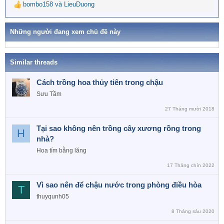
bombo158
và
LieuDuong
R
e
a
Những người đang xem chủ đề này
c
t
i
o
Similar threads
n
s
Cách trồng hoa thủy tiên trong chậu
:
Sưu Tầm
27 Tháng mười 2018
Tại sao không nên trồng cây xương rồng trong
H
nhà?
Hoa tím bằng lăng
17 Tháng chín 2022
Vì sao nên để chậu nước trong phòng điều hòa
T
thuyqunh05
8 Tháng sáu 2020