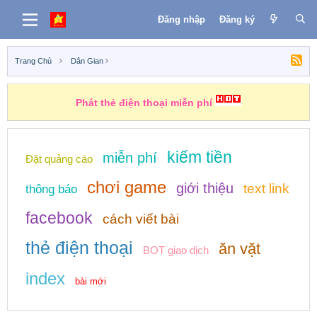
Đăng nhập
Đăng ký
Trang Chủ
Dân Gian
Phát thẻ điện thoại miễn phí
kiếm tiền
miễn phí
Đặt quảng cáo
chơi game
giới thiệu
text link
thông báo
facebook
cách viết bài
thẻ điện thoại
ăn vặt
BOT giao dịch
index
bài mới