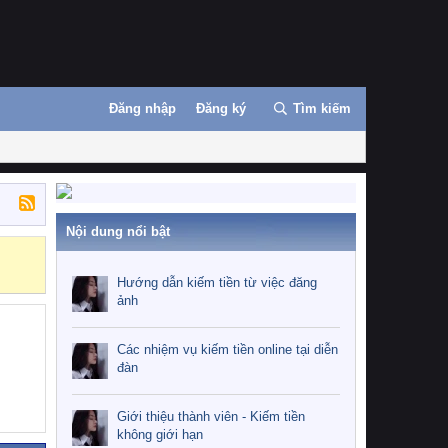
Đăng nhập
Đăng ký
Tìm kiếm
Nội dung nổi bật
Những nhiệm 
Hướng dẫn kiếm tiền từ việc đăng
ảnh
Các nhiệm vụ kiếm tiền online tại diễn
đàn
Giới thiệu thành viên - Kiếm tiền
không giới hạn