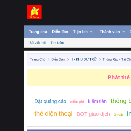
Trang chủ
Diễn đàn
Tiện ích
Thành viên
Bài viết mới
Tìm kiếm
Trang Chủ
Diễn Đàn
H - KHU DỰ TRỮ
Thùng Rác - Tái Ch
Phát thẻ
thông 
Đặt quảng cáo
kiếm tiền
miễn phí
thẻ điện thoại
i
BOT giao dịch
ăn vặt