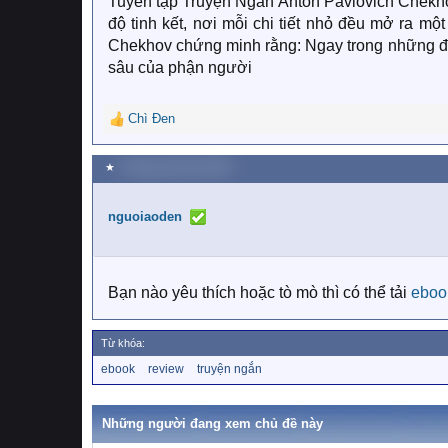
Tuyển tập Truyện Ngắn Anton Pavlovich Chekhov
độ tinh kết, nơi mỗi chi tiết nhỏ đều mở ra một
Chekhov chứng minh rằng: Ngay trong những điều
sâu của phận người
Chì Đen
R
e
a
★
2 Tháng mười hai 2025
c
t
i
nguoiaoden
o
n
s
:
Bạn nào yêu thích hoặc tò mò thì có thể tải
eboo
Từ khóa:
T
ebook
review
truyện ngắn
ừ
k
h
Những người đang xem chủ đề này
ó
a