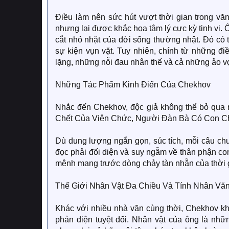
Điều làm nên sức hút vượt thời gian trong v
nhưng lại được khắc họa tâm lý cực kỳ tinh vi. Ô
cắt nhỏ nhặt của đời sống thường nhật. Đó có 
sự kiện vụn vặt. Tuy nhiên, chính từ những đi
lặng, những nỗi đau nhân thế và cả những ảo v
Những Tác Phẩm Kinh Điển Của Chekhov
Nhắc đến Chekhov, độc giả không thể bỏ qua 
Chết Của Viên Chức, Người Đàn Bà Có Con C
Dù dung lượng ngắn gọn, súc tích, mỗi câu ch
đọc phải đối diện và suy ngẫm về thân phận con
mênh mang trước dòng chảy tàn nhẫn của thời 
Thế Giới Nhân Vật Đa Chiều Và Tính Nhân Vă
Khác với nhiều nhà văn cùng thời, Chekhov k
phản diện tuyệt đối. Nhân vật của ông là nhữ