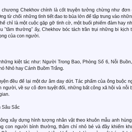
ăn chương Chekhov chính là cốt truyện tưởng chừng như đơn 
ng từ chối những tình tiết đao to búa lớn để tập trung vào nhữn
thể chỉ là một cuộc gặp gỡ tình cờ, một buổi phiếm đàm hay n
ều "tầm thường" ấy, Chekhov bóc tách trần trụi những bi kịch
ọng của con người.
những kiệt tác như: Người Trong Bao, Phòng Số 6, Nỗi Buồn,
hó Nhỏ hay Cánh Buồm Trắng.
uyện đều để lại một dư âm day dứt. Tác phẩm của ông buộc n
 người, về sự cô đơn tuyệt đối, những bất công xã hội và nỗi
gian.
n Sâu Sắc
hông xây dựng hình tượng nhân vật theo khuôn mẫu anh hùng
ng con người bình thường, thậm chí nhỏ bé và đầy khiếm khu