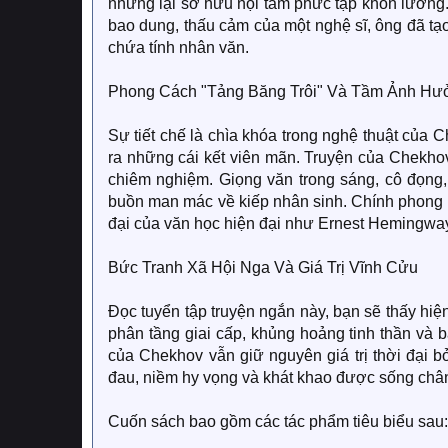
nhưng lại sở hữu nội tâm phức tạp khôn lường.
bao dung, thấu cảm của một nghệ sĩ, ông đã t
chứa tính nhân văn.
Phong Cách "Tảng Băng Trôi" Và Tầm Ảnh Hưở
Sự tiết chế là chìa khóa trong nghệ thuật của 
ra những cái kết viên mãn. Truyện của Chekho
chiêm nghiệm. Giọng văn trong sáng, cô đọng,
buồn man mác về kiếp nhân sinh. Chính phong cá
đại của văn học hiện đại như Ernest Hemingwa
Bức Tranh Xã Hội Nga Và Giá Trị Vĩnh Cửu
Đọc tuyển tập truyện ngắn này, bạn sẽ thấy hiệ
phân tầng giai cấp, khủng hoảng tinh thần và b
của Chekhov vẫn giữ nguyên giá trị thời đại 
đau, niềm hy vọng và khát khao được sống châ
Cuốn sách bao gồm các tác phẩm tiêu biểu sau: