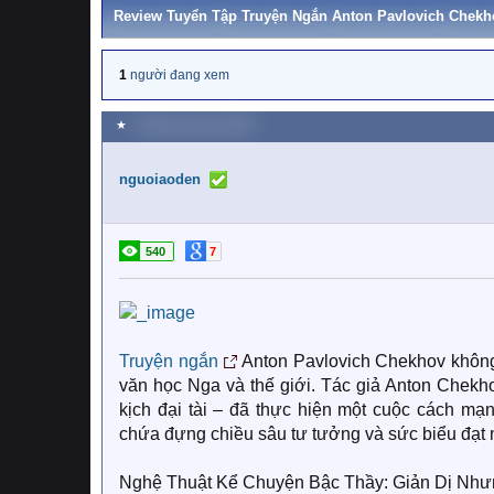
Review Tuyển Tập Truyện Ngắn Anton Pavlovich Chekho
1
người đang xem
★
2 Tháng mười hai 2025
nguoiaoden
540
7
Truyện ngắn
Anton Pavlovich Chekhov không 
văn học Nga và thế giới. Tác giả Anton Chekh
kịch đại tài – đã thực hiện một cuộc cách mạn
chứa đựng chiều sâu tư tưởng và sức biểu đạt m
Nghệ Thuật Kể Chuyện Bậc Thầy: Giản Dị Nh