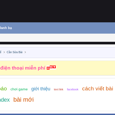
Danh bạ
ế
Cần Sửa Bài
 điện thoại miễn phí
báo
cách viết bài
giới thiệu
chơi game
text link
facebook
bài mới
ndex