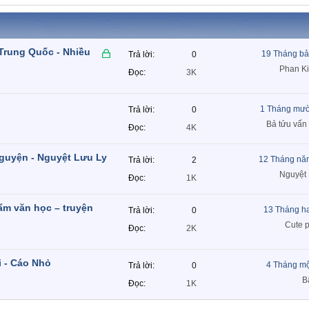
Trung Quốc - Nhiều
Đ
19 Tháng bả
Trả lời
0
ã
Phan K
Đọc
3K
k
h
ó
1 Tháng mườ
Trả lời
0
a
Bả tửu vấn
Đọc
4K
guyện - Nguyệt Lưu Ly
12 Tháng nă
Trả lời
2
Nguyệt
Đọc
1K
ẩm văn học – truyện
13 Tháng h
Trả lời
0
Cute 
Đọc
2K
 - Cáo Nhỏ
4 Tháng mộ
Trả lời
0
B
Đọc
1K