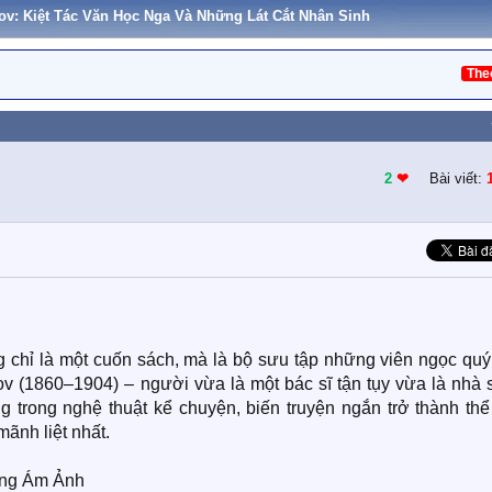
v: Kiệt Tác Văn Học Nga Và Những Lát Cắt Nhân Sinh
The
2
❤︎
Bài viết:
chỉ là một cuốn sách, mà là bộ sưu tập những viên ngọc quý
ov (1860–1904) – người vừa là một bác sĩ tận tụy vừa là nhà 
g trong nghệ thuật kể chuyện, biến truyện ngắn trở thành thể
ãnh liệt nhất.
ưng Ám Ảnh