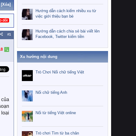
[Xóa]
Hướng dẫn cách kiếm nhiều xu từ
việc giới thiệu bạn bè
o dõi
Hướng dẫn cách chia sẻ bài viết lên
#1
Facebook, Twitter kiếm tiền
18
Xu hướng nội dung
Trò Chơi Nối chữ tiếng Việt
Nối chữ tiếng Anh
 của
soạn
 loại
Nối từ tiếng Việt online
Trò chơi Tìm từ ba chân