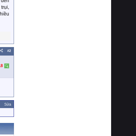
t đến
trụi,
chiều
#2
18
Sửa