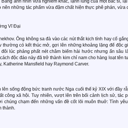
 Bằng ánh nhìn vừa nghiêm khắc, lạnh lùng của một bác sĩ, lạ
ạo nên những tác phẩm vừa đậm chất hiện thực phê phán, vừa 
ng Vĩ Đại
Chekhov. Ông không sa đà vào các nút thắt kịch tính hay cố gắn
v thường có kết thúc mở, gợi lên những khoảng lặng để độc gi
 đôi lúc phảng phất nét châm biếm hài hước nhưng ẩn sâu là
ch độc đáo này đã trở thành kim chỉ nam cho hàng loạt tên tu
y, Katherine Mansfield hay Raymond Carver.
n lên sống động bức tranh nước Nga cuối thế kỷ XIX với đầy r
ất công xã hội. Tuy nhiên, vượt lên trên bối cảnh lịch sử, tác
bởi chúng chạm đến những vấn đề cốt lõi muôn thuở: Tình yêu,
n thành.