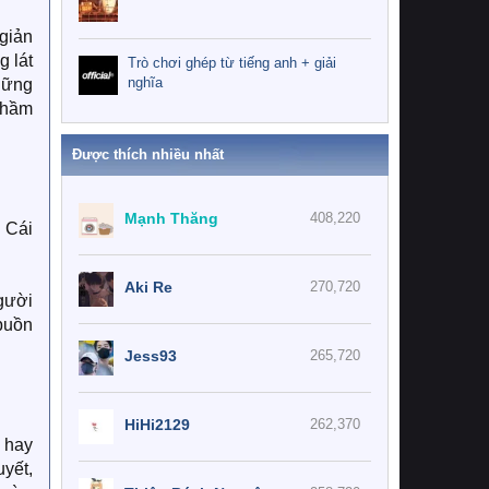
giản
g lát
Trò chơi ghép từ tiếng anh + giải
nghĩa
hững
 thầm
Được thích nhiều nhất
Mạnh Thăng
408,220
 Cái
Aki Re
270,720
gười
 buồn
Jess93
265,720
HiHi2129
262,370
 hay
yết,