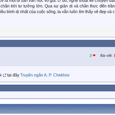
 là một di sản văn học vô giá. Ở đó, nghệ thuật kể chuyện đạ
 chân trời tư tưởng lớn. Qua sự giản dị và chân thực đến trần 
 bình dị nhất của cuộc sống, ta vẫn luôn tìm thấy vẻ đẹp và 
2
❤︎
Bài viết:
k
tại đây
Truyện ngắn A. P. Chekhov