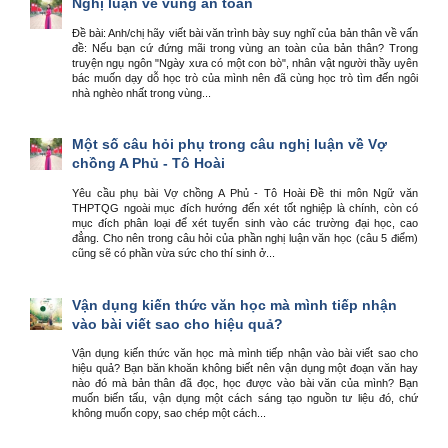
Nghị luận về vùng an toàn
Đề bài: Anh/chị hãy viết bài văn trình bày suy nghĩ của bản thân về vấn
đề: Nếu bạn cứ đứng mãi trong vùng an toàn của bản thân? Trong
truyện ngụ ngôn "Ngày xưa có một con bò", nhân vật người thầy uyên
bác muốn dạy dỗ học trò của mình nên đã cùng học trò tìm đến ngôi
nhà nghèo nhất trong vùng...
Một số câu hỏi phụ trong câu nghị luận về Vợ
chồng A Phủ - Tô Hoài
Yêu cầu phụ bài Vợ chồng A Phủ - Tô Hoài Đề thi môn Ngữ văn
THPTQG ngoài mục đích hướng đến xét tốt nghiệp là chính, còn có
mục đích phân loại để xét tuyển sinh vào các trường đại học, cao
đẳng. Cho nên trong câu hỏi của phần nghị luận văn học (câu 5 điểm)
cũng sẽ có phần vừa sức cho thí sinh ở...
Vận dụng kiến thức văn học mà mình tiếp nhận
vào bài viết sao cho hiệu quả?
Vận dụng kiến thức văn học mà mình tiếp nhận vào bài viết sao cho
hiệu quả? Bạn băn khoăn không biết nên vận dụng một đoạn văn hay
nào đó mà bản thân đã đọc, học được vào bài văn của mình? Bạn
muốn biến tấu, vận dụng một cách sáng tạo nguồn tư liệu đó, chứ
không muốn copy, sao chép một cách...