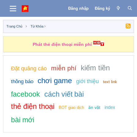
Đăng nhập
Đăng ký
Trang Chủ
Từ Khóa
Phát thẻ điện thoại miễn phí
kiếm tiền
miễn phí
Đặt quảng cáo
chơi game
giới thiệu
thông báo
text link
facebook
cách viết bài
thẻ điện thoại
index
ăn vặt
BOT giao dịch
bài mới