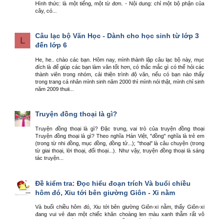
Hình thức: là một tiếng, một từ đơn. - Nội dung: chỉ một bộ phận của
cây, có...
Câu lạc bộ Văn Học - Dành cho học sinh từ lớp 3
L
đến lớp 6
He, he.. chào các bạn. Hôm nay, mình thành lập câu lạc bộ này, mục
đích là để giúp các bạn làm văn tốt hơn, có thắc mắc gì có thể hỏi các
thành viên trong nhóm, cải thiện trình độ văn, nếu có bạn nào thấy
trong trang cá nhân mình sinh năm 2000 thì mình nói thật, mình chỉ sinh
năm 2009 thuii...
Truyện đồng thoại là gì?
Truyện đồng thoại là gì? Đặc trưng, vai trò của truyện đồng thoại
Truyện đồng thoại là gì? Theo nghĩa Hán Việt, "đồng" nghĩa là trẻ em
(trong từ nhi đồng, mục đồng, đồng tử...); "thoại" là câu chuyện (trong
từ giai thoại, lời thoại, đối thoại...). Như vậy, truyện đồng thoại là sáng
tác truyện...
Đề kiểm tra: Đọc hiểu đoạn trích Và buổi chiều
hôm đó, Xiu tới bên giường Giôn - Xi nằm
Và buổi chiều hôm đó, Xiu tới bên giường Giôn-xi nằm, thấy Giôn-xi
đang vui vẻ đan một chiếc khăn choàng len màu xanh thẫm rất vô