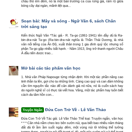
châu thổ êm đềm, nó là một bản trường ca của rừng già, rầm rộ giữa
bóng cây đại ngàn, mãnh liệt qua...
Soạn bài: Mây và sóng - Ngữ Văn 6, sách Chân
trời sáng tạo
Kiến thức Ngữ Văn *Tác giả - R. Ta-go (1861-1941) tên đầy đủ là Ra-
bin-đra-nát Ta-go (Ra-bin-đra-nát nghĩa là Thần Thái Dương, là nhà
văn nổi tiếng của Ấn Độ, xuất thân trong 1 gia đình quý tộc nhưng số
phận Ta-go gặp nhiều bất hạnh. - Năm 1913, ông trở thanh người Châu
Á đầu tiên được trao...
Mở bài các tác phẩm văn học
1. Nhà văn Pháp Napouge từng nhận định: Khi một tác phần nâng cao
tinh thần ta lên, gợi cho ta những tình. Càng cao quý và can đảm không
cần tìm nguyên tắc nào để cản đánh giá nó nữa, nó là cuốn sách hay
do người nghệ sĩ có thực tài viết hoa. Vâng, một tác phẩm hay luôn biết
cách đa tâm hồn con...
Đứa Con Trở Về - Lê Văn Thảo
Truyện Ngắn
Đứa Con Trở Về Tác giả: Lê Văn Thảo Thể loại: Truyện ngắn, văn học
* * * Căn nhà nằm cheo leo bên sườn núi, qua biết bao nhiêu năm tháng
đất đá lở ầm ầm suốt ngày đêm, một vùng núi lở không thể tưởng
tượng được, người ta nói đất trượt gì đó, một góc sườn núi cứ thế trượt