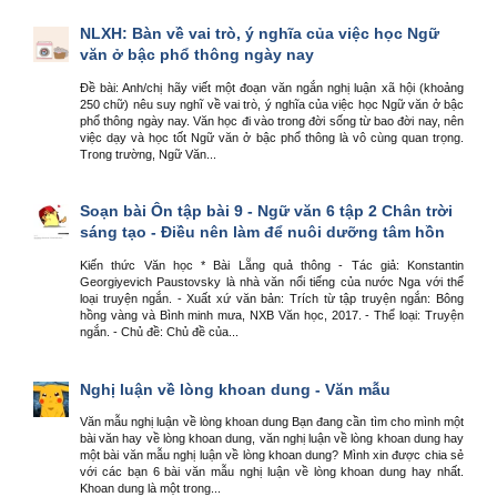
NLXH: Bàn về vai trò, ý nghĩa của việc học Ngữ
văn ở bậc phổ thông ngày nay
Đề bài: Anh/chị hãy viết một đoạn văn ngắn nghị luận xã hội (khoảng
250 chữ) nêu suy nghĩ về vai trò, ý nghĩa của việc học Ngữ văn ở bậc
phổ thông ngày nay. Văn học đi vào trong đời sống từ bao đời nay, nên
việc dạy và học tốt Ngữ văn ở bậc phổ thông là vô cùng quan trọng.
Trong trường, Ngữ Văn...
Soạn bài Ôn tập bài 9 - Ngữ văn 6 tập 2 Chân trời
sáng tạo - Điều nên làm để nuôi dưỡng tâm hồn
Kiến thức Văn học * Bài Lẵng quả thông - Tác giả: Konstantin
Georgiyevich Paustovsky là nhà văn nổi tiếng của nước Nga với thể
loại truyện ngắn. - Xuất xứ văn bản: Trích từ tập truyện ngắn: Bông
hồng vàng và Bình minh mưa, NXB Văn học, 2017. - Thể loại: Truyện
ngắn. - Chủ đề: Chủ đề của...
Nghị luận về lòng khoan dung - Văn mẫu
Văn mẫu nghị luận về lòng khoan dung Bạn đang cần tìm cho mình một
bài văn hay về lòng khoan dung, văn nghị luận về lòng khoan dung hay
một bài văn mẫu nghị luận về lòng khoan dung? Mình xin được chia sẻ
với các bạn 6 bài văn mẫu nghị luận về lòng khoan dung hay nhất.
Khoan dung là một trong...