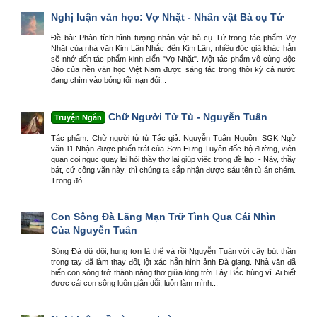
Nghị luận văn học: Vợ Nhặt - Nhân vật Bà cụ Tứ
Đề bài: Phân tích hình tượng nhân vật bà cụ Tứ trong tác phẩm Vợ
Nhặt của nhà văn Kim Lân Nhắc đến Kim Lân, nhiều độc giả khác hẳn
sẽ nhớ đến tác phẩm kinh điển "Vợ Nhặt". Một tác phẩm vô cùng độc
đáo của nền văn học Việt Nam được sáng tác trong thời kỳ cả nước
đang chìm vào bóng tối, nạn đói...
Chữ Người Tử Tù - Nguyễn Tuân
Truyện Ngắn
Tác phẩm: Chữ người tử tù Tác giả: Nguyễn Tuân Nguồn: SGK Ngữ
văn 11 Nhận được phiến trát của Sơn Hưng Tuyên đốc bộ đường, viên
quan coi ngục quay lại hỏi thầy thơ lại giúp việc trong đề lao: - Này, thầy
bát, cứ công văn này, thì chúng ta sắp nhận được sáu tên tù án chém.
Trong đó...
Con Sông Đà Lãng Mạn Trữ Tình Qua Cái Nhìn
Của Nguyễn Tuân
Sông Đà dữ dội, hung tợn là thế và rồi Nguyễn Tuân với cây bút thần
trong tay đã làm thay đổi, lột xác hẳn hình ảnh Đà giang. Nhà văn đã
biến con sông trở thành nàng thơ giữa lòng trời Tây Bắc hùng vĩ. Ai biết
được cái con sông luôn giận dỗi, luôn làm mình...