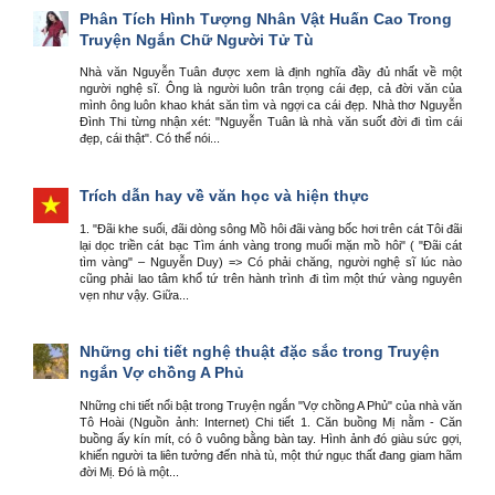
Phân Tích Hình Tượng Nhân Vật Huấn Cao Trong
Truyện Ngắn Chữ Người Tử Tù
Nhà văn Nguyễn Tuân được xem là định nghĩa đầy đủ nhất về một
người nghệ sĩ. Ông là người luôn trân trọng cái đẹp, cả đời văn của
mình ông luôn khao khát săn tìm và ngợi ca cái đẹp. Nhà thơ Nguyễn
Đình Thi từng nhận xét: "Nguyễn Tuân là nhà văn suốt đời đi tìm cái
đẹp, cái thật". Có thể nói...
Trích dẫn hay về văn học và hiện thực
1. "Đãi khe suối, đãi dòng sông Mồ hôi đãi vàng bốc hơi trên cát Tôi đãi
lại dọc triền cát bạc Tìm ánh vàng trong muối mặn mồ hôi" ( "Đãi cát
tìm vàng" – Nguyễn Duy) => Có phải chăng, người nghệ sĩ lúc nào
cũng phải lao tâm khổ tứ trên hành trình đi tìm một thứ vàng nguyên
vẹn như vậy. Giữa...
Những chi tiết nghệ thuật đặc sắc trong Truyện
ngắn Vợ chồng A Phủ
Những chi tiết nổi bật trong Truyện ngắn "Vợ chồng A Phủ" của nhà văn
Tô Hoài (Nguồn ảnh: Internet) Chi tiết 1. Căn buồng Mị nằm - Căn
buồng ấy kín mít, có ô vuông bằng bàn tay. Hình ảnh đó giàu sức gợi,
khiến người ta liên tưởng đến nhà tù, một thứ ngục thất đang giam hãm
đời Mị. Đó là một...