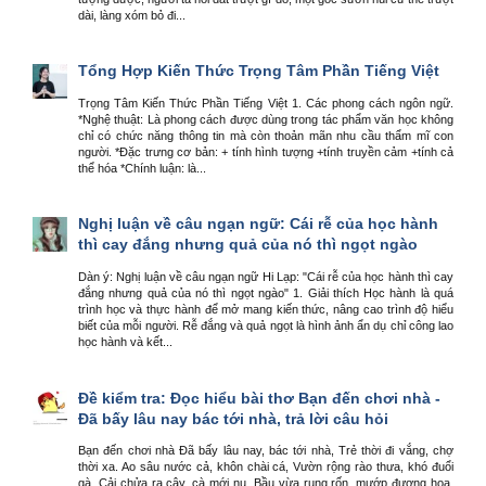
dài, làng xóm bỏ đi...
Tổng Hợp Kiến Thức Trọng Tâm Phần Tiếng Việt
Trọng Tâm Kiến Thức Phần Tiếng Việt 1. Các phong cách ngôn ngữ.
*Nghệ thuật: Là phong cách được dùng trong tác phẩm văn học không
chỉ có chức năng thông tin mà còn thoản mãn nhu cầu thẩm mĩ con
người. *Đặc trưng cơ bản: + tính hình tượng +tính truyền cảm +tính cả
thể hóa *Chính luận: là...
Nghị luận về câu ngạn ngữ: Cái rễ của học hành
thì cay đắng nhưng quả của nó thì ngọt ngào
Dàn ý: Nghị luận về câu ngạn ngữ Hi Lạp: "Cái rễ của học hành thì cay
đắng nhưng quả của nó thì ngọt ngào" 1. Giải thích Học hành là quá
trình học và thực hành để mở mang kiến thức, nâng cao trình độ hiểu
biết của mỗi người. Rễ đắng và quả ngọt là hình ảnh ẩn dụ chỉ công lao
học hành và kết...
Đề kiểm tra: Đọc hiểu bài thơ Bạn đến chơi nhà -
Đã bấy lâu nay bác tới nhà, trả lời câu hỏi
Bạn đến chơi nhà Đã bấy lâu nay, bác tới nhà, Trẻ thời đi vắng, chợ
thời xa. Ao sâu nước cả, khôn chài cá, Vườn rộng rào thưa, khó đuổi
gà. Cải chửa ra cây, cà mới nụ, Bầu vừa rụng rốn, mướp đương hoa.