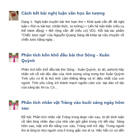
Cách kết bài nghị luận văn học ấn tượng
Dạng 1: Nghị luận truyện bài thơ loạn thơ • Khái quát vấn đề đã nghị
luận • Rút ra bài học (nhận thức, tư tưởng.) • Liên hệ bản thân (nêu cụ
thể hành động) • Mở rộng vấn đề (nếu có) VD1. Kết bài tác phẩm
"Chiếc lược ngà" của Nguyễn Quang Sáng đã khép lại câu chuyện về
chiếc lược bằng ngày...
Phân tích bốn khổ đầu bài thơ Sóng - Xuân
Quỳnh
Phân tích bốn khổ đầu bài thơ Sóng - Xuân Quỳnh, từ đó, anh/chị hãy
nhận xét về nét độc đáo của hình tượng sóng trong thơ Xuân Quỳnh
Tình yêu có lẽ là thứ tình cảm thiêng liêng và kì diệu nhất của con
người. Tình yêu cũng trở thành mạch nguồn cảm xúc dạt dào vô tận
của sáng tác thi ca. Có...
Phân tích nhân vật Tràng vào buổi sáng ngày hôm
sau
Đề bài: Phân tích nhân vật Tràng trong đoạn văn sau, từ đó bình luận
về tấm lòng nhân đạo của nhà văn gửi gắm trong chi tiết này: Sáng
hôm sau, mặt trời lên bằng con sào, Tràng mới trở dậy. Trong người
êm ái lửng lơ như người vừa ở trong giấc mơ đi ra. Việc hắn có vợ đến