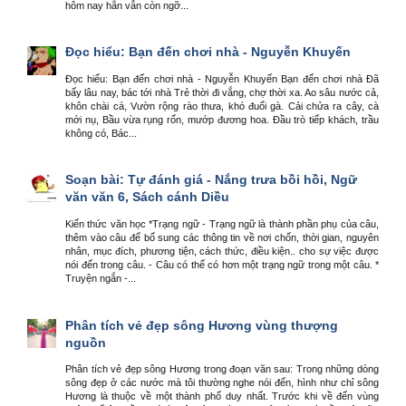
hôm nay hắn vẫn còn ngỡ...
Đọc hiểu: Bạn đến chơi nhà - Nguyễn Khuyến
Đọc hiểu: Bạn đến chơi nhà - Nguyễn Khuyến Bạn đến chơi nhà Đã
bấy lâu nay, bác tới nhà Trẻ thời đi vắng, chợ thời xa. Ao sâu nước cả,
khôn chài cá, Vườn rộng rào thưa, khó đuổi gà. Cải chửa ra cây, cà
mới nụ, Bầu vừa rụng rốn, mướp đương hoa. Đầu trò tiếp khách, trầu
không có, Bác...
Soạn bài: Tự đánh giá - Nắng trưa bồi hồi, Ngữ
văn văn 6, Sách cánh Diều
Kiến thức văn học *Trạng ngữ - Trạng ngữ là thành phần phụ của câu,
thêm vào câu để bổ sung các thông tin về nơi chốn, thời gian, nguyên
nhân, mục đích, phương tiện, cách thức, điều kiện.. cho sự việc được
nói đến trong câu. - Câu có thể có hơn một trạng ngữ trong một câu. *
Truyện ngắn -...
Phân tích vẻ đẹp sông Hương vùng thượng
nguồn
Phân tích vẻ đẹp sông Hương trong đoạn văn sau: Trong những dòng
sông đẹp ở các nước mà tôi thường nghe nói đến, hình như chỉ sông
Hương là thuộc về một thành phố duy nhất. Trước khi về đến vùng