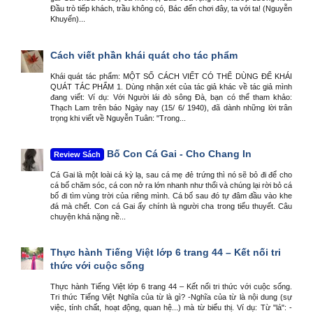
Đầu trò tiếp khách, trầu không có, Bác đến chơi đây, ta với ta! (Nguyễn
Khuyến)...
Cách viết phần khái quát cho tác phẩm
Khái quát tác phẩm: MỘT SỐ CÁCH VIẾT CÓ THỂ DÙNG ĐỂ KHÁI
QUÁT TÁC PHẨM 1. Dùng nhận xét của tác giả khác về tác giả mình
đang viết: Ví dụ: Với Người lái đò sông Đà, bạn có thể tham khảo:
Thạch Lam trên báo Ngày nay (15/ 6/ 1940), đã dành những lời trân
trọng khi viết về Nguyễn Tuân: "Trong...
Bố Con Cá Gai - Cho Chang In
Review Sách
Cá Gai là một loài cá kỳ lạ, sau cá mẹ đẻ trứng thì nó sẽ bỏ đi để cho
cá bố chăm sóc, cá con nở ra lớn nhanh như thổi và chúng lại rời bỏ cá
bố đi tìm vùng trời của riêng mình. Cá bố sau đó tự đâm đầu vào khe
đá mà chết. Con cá Gai ấy chính là người cha trong tiểu thuyết. Câu
chuyện khá nặng nề...
Thực hành Tiếng Việt lớp 6 trang 44 – Kết nối tri
thức với cuộc sống
Thực hành Tiếng Việt lớp 6 trang 44 – Kết nối tri thức với cuộc sống.
Tri thức Tiếng Việt Nghĩa của từ là gì? -Nghĩa của từ là nội dung (sự
việc, tính chất, hoạt động, quan hệ...) mà từ biểu thị. Ví dụ: Từ "lá": -