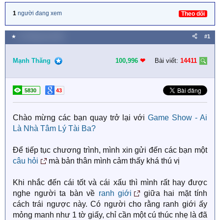
1
người đang xem
Theo dõi
★
16 Tháng sáu 2022
#1
Mạnh Thăng
100,996
❤︎
Bài viết:
14411
5830
43
Chào mừng các bạn quay trở lại với
Game Show - Ai
Là Nhà Tâm Lý Tài Ba?
Để tiếp tục chương trình, mình xin gửi đến các bạn một
câu hỏi
mà bản thân mình cảm thấy khá thú vị
Khi nhắc đến cái tốt và cái xấu thì mình rất hay được
nghe người ta bàn về
ranh giới
giữa hai mặt tính
cách trái ngược này. Có người cho rằng ranh giới ấy
mỏng manh như 1 tờ giấy, chỉ cần một cú thúc nhẹ là đã