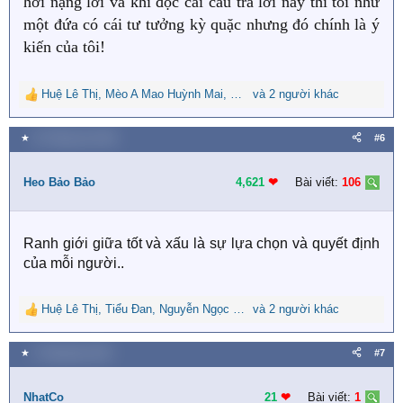
hơi nặng lời và khi đọc cái câu trả lời này thì tôi như
một đứa có cái tư tưởng kỳ quặc nhưng đó chính là ý
kiến của tôi!
Huệ Lê Thị
,
Mèo A Mao Huỳnh Mai
,
Thùy Minh
và 2 người khác
R
e
a
★
22 Tháng sáu 2022
#6
c
t
i
Heo Bảo Bảo
4,621
❤︎
Bài viết:
106
o
n
s
Ranh giới giữa tốt và xấu là sự lựa chọn và quyết định
:
của mỗi người..
Huệ Lê Thị
,
Tiểu Đan
,
Nguyễn Ngọc Nguyên
và 2 người khác
R
e
a
★
2 Tháng bảy 2022
#7
c
t
i
NhatCo
21
❤︎
Bài viết:
1