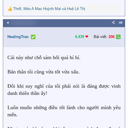
Thrill
,
Mèo A Mao Huỳnh Mai
và
Huệ Lê Thị
R
e
a
★
3 Tháng bảy 2022
#8
c
t
i
HealingTran
4,439
❤︎
Bài viết:
206
o
n
s
Cái này như chỗ sám hối quá hí hí.
:
Bản thân tôi cũng vừa tốt vừa xấu.
Đôi khi suy nghĩ của tôi phải nói là đáng được vinh
danh thiên thần ấy!
Luôn muốn những điều tốt lành cho người mình yêu
mến.