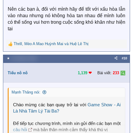
Nên các bạn à, đối với mình hãy để tốt với xấu hòa lẫn
vào nhau nhưng nó không hòa tan nhau để mình luôn
có thể sống vui hơn trong cuộc sống khó khăn như hiện
tại
Thrill
,
Mèo A Mao Huỳnh Mai
và
Huệ Lê Thị
R
e
a
★
14 Tháng tư 2026
#10
c
t
i
Tiểu nô nô
1,139
❤︎
Bài viết:
233
o
n
s
Mạnh Thăng nói:
:
Chào mừng các bạn quay trở lại với
Game Show - Ai
Là Nhà Tâm Lý Tài Ba?
Để tiếp tục chương trình, mình xin gửi đến các bạn một
câu hỏi
mà bản thân mình cảm thấy khá thú vị