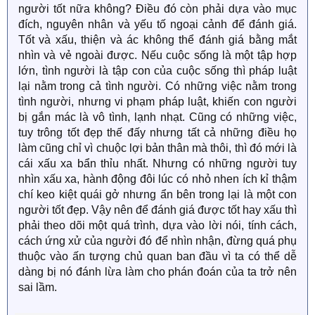
người tốt nữa không? Điều đó còn phải dựa vào mục
đích, nguyên nhân và yếu tố ngoại cảnh để đánh giá.
Tốt và xấu, thiện và ác không thể đánh giá bằng mắt
nhìn và vẻ ngoài được. Nếu cuộc sống là một tập hợp
lớn, tình người là tập con của cuộc sống thì pháp luật
lại nằm trong cả tình người. Có những việc nằm trong
tình người, nhưng vi phạm pháp luật, khiến con người
bị gắn mác là vô tình, lạnh nhạt. Cũng có những việc,
tuy trông tốt đẹp thế đấy nhưng tất cả những điều họ
làm cũng chỉ vì chuộc lợi bản thân mà thôi, thì đó mới là
cái xấu xa bẩn thỉu nhất. Nhưng có những người tuy
nhìn xấu xa, hành động đôi lúc có nhỏ nhen ích kỉ thậm
chí keo kiệt quái gở nhưng ẩn bên trong lại là một con
người tốt đẹp. Vậy nên để đánh giá được tốt hay xấu thì
phải theo dõi một quá trình, dựa vào lời nói, tính cách,
cách ứng xử của người đó để nhìn nhận, đừng quá phụ
thuộc vào ấn tượng chủ quan ban đầu vì ta có thể dễ
dàng bị nó đánh lừa làm cho phán đoán của ta trở nên
sai lầm.