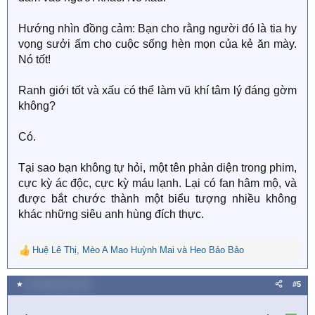
Hướng nhìn đồng cảm: Bạn cho rằng người đó là tia hy
vọng sưởi ấm cho cuộc sống hèn mọn của kẻ ăn mày.
Nó tốt!
Ranh giới tốt và xấu có thể làm vũ khí tâm lý đáng gờm
không?
Có.
Tại sao bạn không tự hỏi, một tên phản diện trong phim,
cực kỳ ác độc, cực kỳ máu lạnh. Lại có fan hâm mộ, và
được bắt chước thành một biểu tượng nhiều không
khác những siêu anh hùng đích thực.
Huệ Lê Thị
,
Mèo A Mao Huỳnh Mai
và
Heo Bảo Bảo
R
e
a
★
20 Tháng sáu 2022
#5
c
t