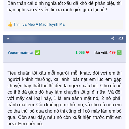
Bản thân cái định nghĩa tốt xấu đã khó để phân biệt, thì
bạn nghĩ sao về việc tìm ra ranh giới giữa tụi nó?
Thrill
và
Mèo A Mao Huỳnh Mai
R
e
a
★
14 Tháng tư 2026
#11
c
t
i
Yeuemmaimai
1,066
❤︎
Bài viết:
499
o
n
s
Tiêu chuẩn tốt xấu mỗi người mỗi khác, đối với em thì
:
người khinh thường, xa lánh, bắt nạt em lúc em gặp
chuyện hay thất thế thì đều là người xấu hết. Cho dù nó
có thể đã giúp đỡ hay làm chuyện tốt gì đi nữa. Và đối
với mấy cái loại này, 1 là em tránh mặt nó, 2 nó phải
tránh mặt em. Còn không em chửi nó, và cho dù nếu em
có tha thứ bỏ qua cho nó thì cũng chỉ có mấy lần em bỏ
qua. Còn sau đấy, nếu nó còn xuất hiện trước mặt em
nữa. Em chửi nó.