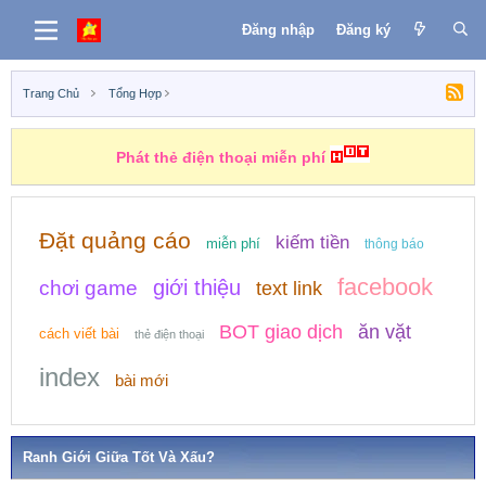
Đăng nhập
Đăng ký
Trang Chủ
Tổng Hợp
Những nhiệm vụ kiếm tiền
Đặt quảng cáo
kiếm tiền
miễn phí
thông báo
facebook
giới thiệu
chơi game
text link
BOT giao dịch
ăn vặt
cách viết bài
thẻ điện thoại
index
bài mới
Ranh Giới Giữa Tốt Và Xấu?