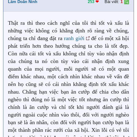
i
Lâm Doãn Ninh
253
❤︎
Bài viết:
1
o
n
s
Thật ra thì theo cách nghĩ của tôi thì tốt và xấu là
:
những việc không có khẳng định rõ ràng về chúng,
chúng ta chỉ đang đặt ra
ranh giới
để có một xã hội
phát triển hơn theo hướng chúng ta cho là tốt đẹp.
Còn nữa cái tốt và xấu không chỉ tùy vào nhận định
của chúng ta nó còn tùy vào cái nhận định xung
quanh của mọi người, mỗi người sẽ có một quan
điểm khác nhau, một cách nhìn khác nhau về vấn đề
nên họ cũng sẽ có cái nhìn khẳng định tốt xấu khác
nhau. Chẳng hạn việc bạn ăn cướp để chia cho dân
nghèo thì đúng nó là một việc tốt nhưng ăn cướp thì
chính là ăn cướp và chỉ tốt khi người đánh giá là
người ngoài cuộc nhìn vào thôi, đối với người nghèo
bạn sẽ là ân nhân, còn đối với người bạn cướp bạn là
một thành phần rác rưởi của xã hội. Xin lỗi có vẻ tôi