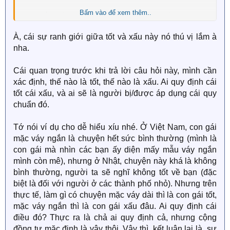
Bấm vào để xem thêm..
Khi nhắc đến cái tốt và cái xấu thì mình rất hay được
nghe người ta bàn về
ranh giới
giữa hai mặt tính
À, cái sự ranh giới giữa tốt và xấu này nó thú vị lắm à
cách trái ngược này. Có người cho rằng ranh giới ấy
nha.
mỏng manh như 1 tờ giấy, chỉ cần một cú thúc nhẹ là
đã có thể sa chân vào phía bên kia. Có người lại cho
rằng ranh giới ấy là cả một bức tường, cần rất nhiều
Cái quan trọng trước khi trả lời câu hỏi này, mình cần
biến cố mới có thể bước qua được.
xác định, thế nào là tốt, thế nào là xấu. Ai quy định cái
tốt cái xấu, và ai sẽ là người bị/được áp dụng cái quy
Vậy, theo các bạn, ranh giới thực sự giữa
chuẩn đó.
cái tốt và cái xấu là gì?
Tớ nói ví dụ cho dễ hiểu xíu nhé. Ở Việt Nam, con gái
mặc váy ngắn là chuyện hết sức bình thường (mình là
Hãy nêu quan điểm của bạn ở phần bình luận bên dưới
bài viết này và đừng quên "Donate" cho câu hỏi và
con gái mà nhìn các bạn ấy diện mấy mẫu váy ngắn
gameshow 5 sao cũng như like nhé
mình còn mê), nhưng ở Nhật, chuyện này khá là không
bình thường, người ta sẽ nghĩ không tốt về bạn (đặc
biệt là đối với người ở các thành phố nhỏ). Nhưng trên
thực tế, làm gì có chuyện mặc váy dài thì là con gái tốt,
mặc váy ngắn thì là con gái xấu đâu. Ai quy định cái
điều đó? Thực ra là chả ai quy định cả, nhưng cộng
đồng tự mặc định là vậy thôi. Vậy thì, kết luận lại là, sự