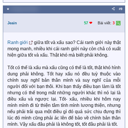
e
a
★
8 Tháng mười 2022
#9
c
t
i
Jeain
57
❤︎
Bài viết:
3
o
n
s
Ranh giới
giữa tốt và xấu sao? Cái ranh giới này thật
:
mong manh, nhiều khi cái ranh giới này còn chả có xuất
hiện giữa tốt và xấu. Thật khó mà biết phải không.
Tốt có thể là xấu mà xấu cũng có thể là tốt, thật khó hình
dung phải không. Tốt hay xấu nó đều tuỳ thuộc vào
chính suy nghĩ bản thân mình và suy nghĩ của mỗi
người đối với bạn thôi. Khi bạn thấy điều bạn làm là tốt
nhưng có thể trong mắt những người khác thì nó lại là
điều xấu và ngược lại. Tốt- xấu, nhiều khi hôm nay
mình mình đi từ thiện tâm tính mình lương thiện, nhưng
nếu phải trải qua một điều gì đó quá sức chịu đựng thì
lúc đó mình cũng phải ác lên để bảo về chính bản thân
mình. Vậy xấu đâu phải là không tốt, tốt đâu phải là tốt.