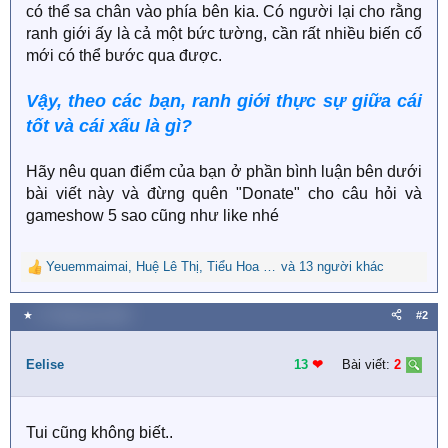
có thể sa chân vào phía bên kia. Có người lại cho rằng
ranh giới ấy là cả một bức tường, cần rất nhiều biến cố
mới có thể bước qua được.
Vậy, theo các bạn, ranh giới thực sự giữa cái
tốt và cái xấu là gì?
Hãy nêu quan điểm của bạn ở phần bình luận bên dưới
bài viết này và đừng quên "Donate" cho câu hỏi và
gameshow 5 sao cũng như like nhé
Yeuemmaimai
,
Huệ Lê Thị
,
Tiểu Hoa Hoa0610
và 13 người khác
R
e
a
★
17 Tháng sáu 2022
#2
c
t
i
Eelise
13
❤︎
Bài viết:
2
o
n
s
Tui cũng không biết..
: