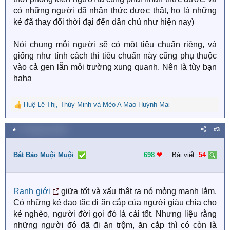
có những người đã nhận thức được thật, họ là những
kẻ đã thay đổi thời đại đến dân chủ như hiện nay)
Nói chung mỗi người sẽ có một tiêu chuẩn riêng, và
giống như tính cách thì tiêu chuẩn này cũng phụ thuộc
vào cả gen lẫn môi trường xung quanh. Nên là tùy bạn
haha
Huệ Lê Thị
,
Thùy Minh
và
Mèo A Mao Huỳnh Mai
R
e
a
★
17 Tháng sáu 2022
#3
c
t
i
Bát Bảo Muội Muội
698
❤︎
Bài viết:
54
o
n
s
Ranh giới
giữa tốt và xấu thật ra nó mỏng manh lắm.
:
Có những kẻ đạo tặc đi ăn cắp của người giàu chia cho
kẻ nghèo, người đời gọi đó là cái tốt. Nhưng liệu rằng
những người đó đã đi ăn trộm, ăn cắp thì có còn là