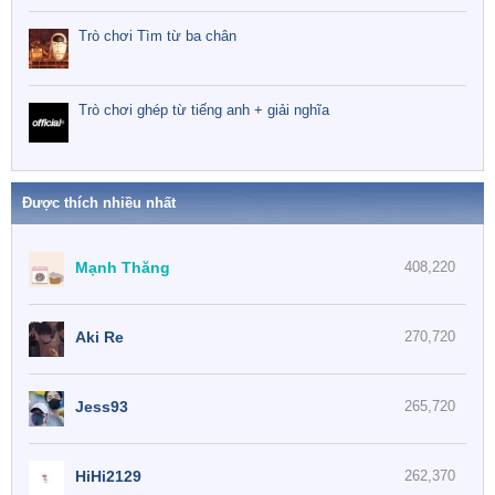
Trò chơi Tìm từ ba chân
Trò chơi ghép từ tiếng anh + giải nghĩa
Được thích nhiều nhất
Mạnh Thăng
408,220
Aki Re
270,720
Jess93
265,720
HiHi2129
262,370