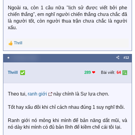
Ngoài ra, còn 1 câu nữa "lịch sử được viết bởi phe
chiến thắng", em nghĩ người chiến thắng chưa chắc đã
là người tốt, còn người thua trận chưa chắc là người
xấu.
Thrill
R
e
a
★
14 Tháng tư 2026
#12
c
t
i
Thrill
289
❤︎
Bài viết:
64
o
n
s
Theo tui,
ranh giới
này chính là Sự lựa chợn.
:
Tốt hay xấu đôi khi chỉ cách nhau đúng 1 suy nghĩ thôi.
Ranh giới nó mỏng khi mình để bản năng dắt mũi, và
nó dày khi mình có đủ bản lĩnh để kiềm chế cái tôi lại.