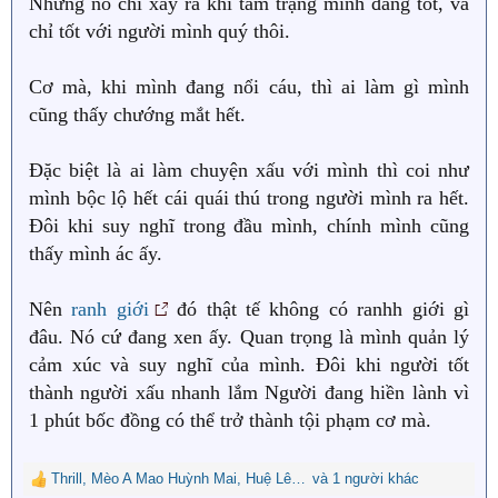
Nhưng nó chỉ xảy ra khi tâm trạng mình đang tốt, và
chỉ tốt với người mình quý thôi.
Cơ mà, khi mình đang nổi cáu, thì ai làm gì mình
cũng thấy chướng mắt hết.
Đặc biệt là ai làm chuyện xấu với mình thì coi như
mình bộc lộ hết cái quái thú trong người mình ra hết.
Đôi khi suy nghĩ trong đầu mình, chính mình cũng
thấy mình ác ấy.
Nên
ranh giới
đó thật tế không có ranhh giới gì
đâu. Nó cứ đang xen ấy. Quan trọng là mình quản lý
cảm xúc và suy nghĩ của mình. Đôi khi người tốt
thành người xấu nhanh lắm Người đang hiền lành vì
1 phút bốc đồng có thể trở thành tội phạm cơ mà.
Thrill
,
Mèo A Mao Huỳnh Mai
,
Huệ Lê Thị
và 1 người khác
R