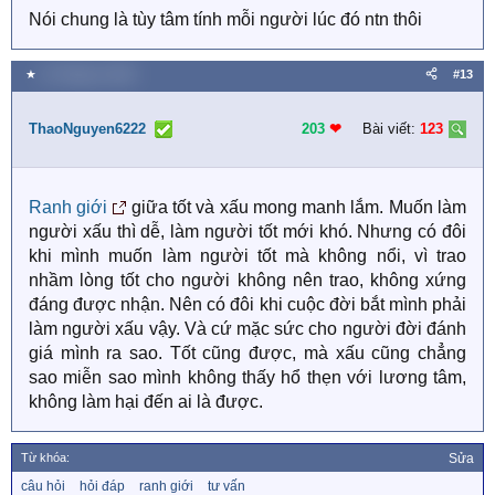
Nói chung là tùy tâm tính mỗi người lúc đó ntn thôi ️
★
14 Tháng tư 2026
#13
ThaoNguyen6222
203
❤︎
Bài viết:
123
Ranh giới
giữa tốt và xấu mong manh lắm. Muốn làm
người xấu thì dễ, làm người tốt mới khó. Nhưng có đôi
khi mình muốn làm người tốt mà không nổi, vì trao
nhầm lòng tốt cho người không nên trao, không xứng
đáng được nhận. Nên có đôi khi cuộc đời bắt mình phải
làm người xấu vậy. Và cứ mặc sức cho người đời đánh
giá mình ra sao. Tốt cũng được, mà xấu cũng chẳng
sao miễn sao mình không thấy hổ thẹn với lương tâm,
không làm hại đến ai là được.
Từ khóa:
Sửa
T
câu hỏi
hỏi đáp
ranh giới
tư vấn