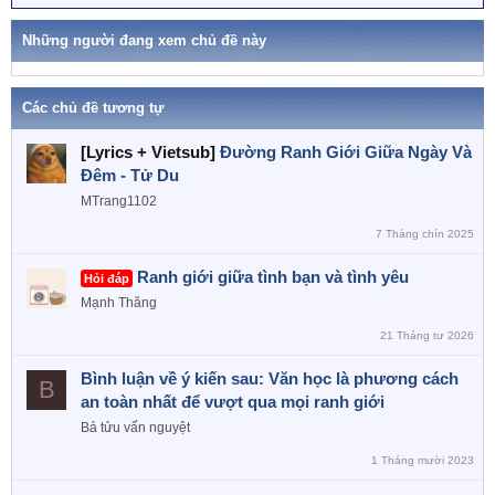
ừ
k
h
Những người đang xem chủ đề này
ó
a
Các chủ đề tương tự
[Lyrics + Vietsub]
Đường Ranh Giới Giữa Ngày Và
Đêm - Tử Du
MTrang1102
7 Tháng chín 2025
Ranh giới giữa tình bạn và tình yêu
Hỏi đáp
Mạnh Thăng
21 Tháng tư 2026
Bình luận về ý kiến sau: Văn học là phương cách
B
an toàn nhất để vượt qua mọi ranh giới
Bả tửu vấn nguyệt
1 Tháng mười 2023