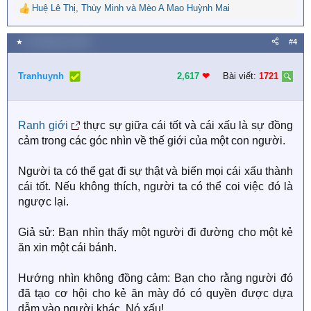
Huệ Lê Thị
,
Thùy Minh
và
Mèo A Mao Huỳnh Mai
R
e
a
★
18 Tháng sáu 2022
#4
c
t
i
Tranhuynh
2,617
❤︎
Bài viết:
1721
o
n
s
Ranh giới
thực sự giữa cái tốt và cái xấu là sự đồng
:
cảm trong các góc nhìn về thế giới của một con người.
Người ta có thể gạt đi sự thật và biến mọi cái xấu thành
cái tốt. Nếu không thích, người ta có thể coi việc đó là
ngược lại.
Giả sử: Bạn nhìn thấy một người đi đường cho một kẻ
ăn xin một cái bánh.
Hướng nhìn không đồng cảm: Bạn cho rằng người đó
đã tạo cơ hội cho kẻ ăn mày đó có quyền được dựa
dẫm vào người khác. Nó xấu!