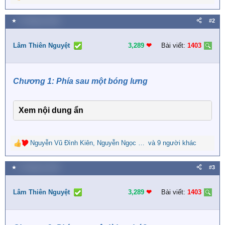
R
e
a
★
5 Tháng ba 2026
#2
c
t
i
Lâm Thiên Nguyệt
3,289
❤︎
Bài viết:
1403
o
n
s
Chương 1: Phía sau một bóng lưng
:
Xem nội dung ẩn
Nguyễn Vũ Đình Kiên
,
Nguyễn Ngọc Nguyên
và 9 người khác
,
Mạnh Thăng
R
e
a
★
5 Tháng ba 2026
#3
c
t
i
Lâm Thiên Nguyệt
3,289
❤︎
Bài viết:
1403
o
n
s