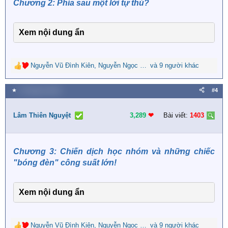
Chương 2: Phía sau một lời tự thú?
:
Xem nội dung ẩn
Nguyễn Vũ Đình Kiên
,
Nguyễn Ngọc Nguyên
và 9 người khác
,
Mạnh Thăng
R
e
a
★
5 Tháng ba 2026
#4
c
t
i
Lâm Thiên Nguyệt
3,289
❤︎
Bài viết:
1403
o
n
s
Chương 3: Chiến dịch học nhóm và những chiếc
:
"bóng đèn" công suất lớn!
Xem nội dung ẩn
Nguyễn Vũ Đình Kiên
,
Nguyễn Ngọc Nguyên
và 9 người khác
,
LỤC TIỂU HỒNG