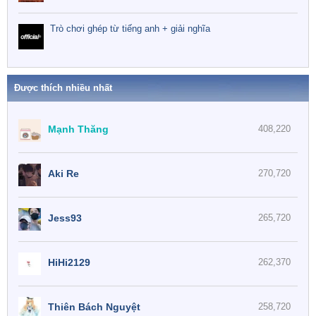
Trò chơi ghép từ tiếng anh + giải nghĩa
Được thích nhiều nhất
Mạnh Thăng
408,220
Aki Re
270,720
Jess93
265,720
HiHi2129
262,370
Thiên Bách Nguyệt
258,720