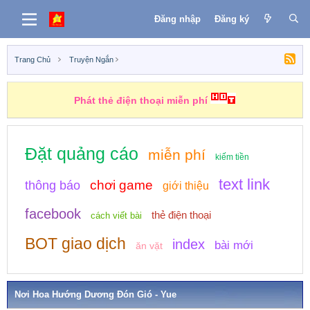
Đăng nhập
Đăng ký
Trang Chủ
Truyện Ngắn
Phát thẻ điện thoại miễn phí
Đặt quảng cáo
miễn phí
kiếm tiền
text link
chơi game
thông báo
giới thiệu
facebook
thẻ điện thoại
cách viết bài
BOT giao dịch
index
bài mới
ăn vặt
Nơi Hoa Hướng Dương Đón Gió - Yue