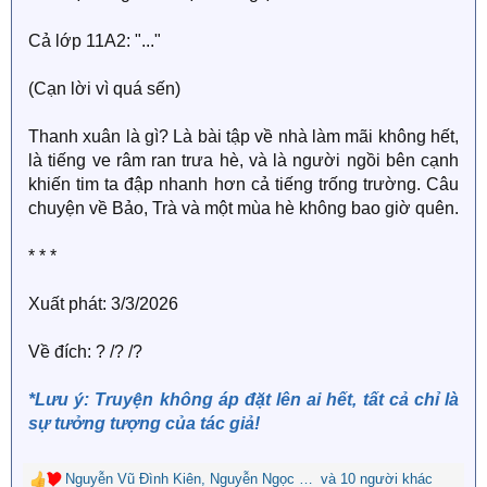
Cả lớp 11A2: "..."
(Cạn lời vì quá sến)
Thanh xuân là gì? Là bài tập về nhà làm mãi không hết,
là tiếng ve râm ran trưa hè, và là người ngồi bên cạnh
khiến tim ta đập nhanh hơn cả tiếng trống trường. Câu
chuyện về Bảo, Trà và một mùa hè không bao giờ quên.
* * *
Xuất phát: 3/3/2026
Về đích: ? /? /?
*Lưu ý: Truyện không áp đặt lên ai hết, tất cả chỉ là
sự tưởng tượng của tác giả!
Nguyễn Vũ Đình Kiên
,
Nguyễn Ngọc Nguyên
và 10 người khác
,
Mạnh Thăng