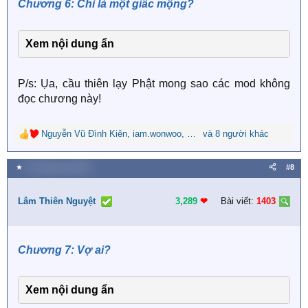
Chương 6: Chỉ là một giấc mộng?
:
Xem nội dung ẩn
P/s: Ụa, cầu thiên lạy Phật mong sao các mod không
đọc chương này!
Nguyễn Vũ Đình Kiên
,
iam.wonwoo
,
Nguyễn Ngọc Nguyên
và 8 người khác
R
e
a
★
14 Tháng sáu 2026
#8
c
t
i
Lâm Thiên Nguyệt
3,289
❤︎
Bài viết:
1403
o
n
s
Chương 7: Vợ ai?
:
Xem nội dung ẩn