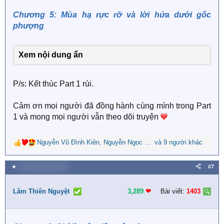
s
Chương 5: Mùa hạ rực rỡ và lời hứa dưới gốc
:
phượng
Xem nội dung ẩn
P/s: Kết thúc Part 1 rùi.
Cảm ơn mọi người đã đồng hành cùng mình trong Part
1 và mong mọi người vẫn theo dõi truyện
Nguyễn Vũ Đình Kiên
,
Nguyễn Ngọc Nguyên
và 9 người khác
,
LỤC TIỂU HỒNG
R
e
a
★
25 Tháng năm 2026
#7
c
t
i
Lâm Thiên Nguyệt
3,289
❤︎
Bài viết:
1403
o
n
s