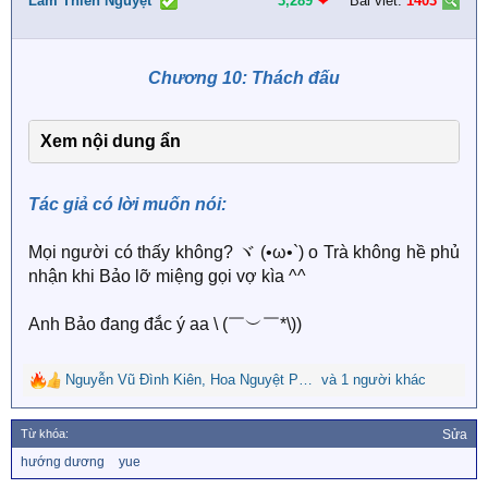
i
Lâm Thiên Nguyệt
3,289
❤︎
Bài viết:
1403
o
n
s
Chương 10: Thách đấu
:
Xem nội dung ẩn
Tác giả có lời muốn nói:
Mọi người có thấy không? ヾ (•ω•`) o Trà không hề phủ
nhận khi Bảo lỡ miệng gọi vợ kìa ^^
Anh Bảo đang đắc ý aa \ (￣︶￣*\))
Nguyễn Vũ Đình Kiên
,
Hoa Nguyệt Phụng
và 1 người khác
,
Lunarchen
R
e
a
Từ khóa:
Sửa
c
T
hướng dương
yue
t
ừ
i