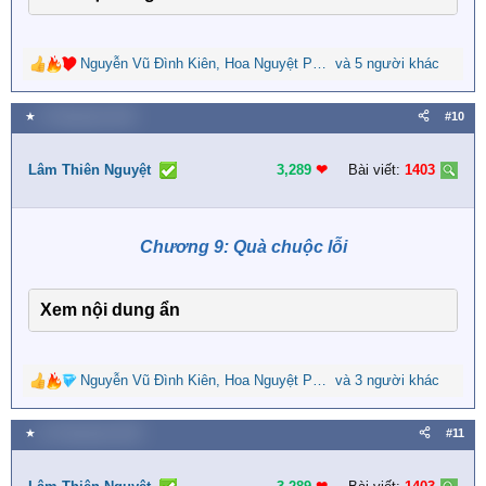
Nguyễn Vũ Đình Kiên
,
Hoa Nguyệt Phụng
và 5 người khác
,
LỤC TIỂU HỒNG
R
e
a
★
6 Tháng bảy 2026
#10
c
t
i
Lâm Thiên Nguyệt
3,289
❤︎
Bài viết:
1403
o
n
s
Chương 9: Quà chuộc lỗi
:
Xem nội dung ẩn
Nguyễn Vũ Đình Kiên
,
Hoa Nguyệt Phụng
và 3 người khác
,
LỤC TIỂU HỒNG
R
e
a
★
19 Tháng bảy 2026
#11
c
t