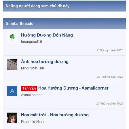
k
o
h
Những người đang xem chủ đề này
n
ó
a
s
:
Similar threads
Hướng Dương Đón Nắng
hoangnaul19
2 Tháng mười 2024
Ảnh hoa hướng dương
Minh Nhật Thư
23 Tháng sáu 2023
Hoa Hướng Dương - Asmallcorner
Tản Văn
A
Asmallcorner
25 Tháng chín 2022
Hoa mặt trời - Hoa hướng dương
Phàm Tử Ninh