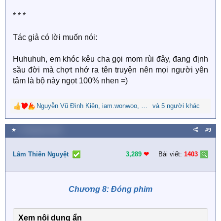
* * *
Tác giả có lời muốn nói:
Huhuhuh, em khóc kêu cha gọi mom rùi đây, đang định
sầu đời mà chợt nhớ ra tên truyện nên mọi người yên
tâm là bộ này ngọt 100% nhen =)
Nguyễn Vũ Đình Kiên
,
iam.wonwoo
,
Nguyễn Ngọc Nguyên
và 5 người khác
R
e
a
★
1 Tháng bảy 2026
#9
c
t
i
Lâm Thiên Nguyệt
3,289
❤︎
Bài viết:
1403
o
n
s
Chương 8: Đóng phim
:
Xem nội dung ẩn