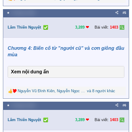
R
e
a
★
5 Tháng ba 2026
#5
c
t
i
Lâm Thiên Nguyệt
3,289
❤︎
Bài viết:
1403
o
n
s
Chương 4: Biến cố từ "người cũ" và cơn giông đầu
:
mùa
Xem nội dung ẩn
Nguyễn Vũ Đình Kiên
,
Nguyễn Ngọc Nguyên
và 8 người khác
,
Mạnh Thăng
R
e
a
★
5 Tháng ba 2026
#6
c
t
i
Lâm Thiên Nguyệt
3,289
❤︎
Bài viết:
1403
o
n