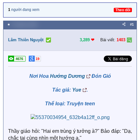
1
người đang xem
Theo dõi
★
3 Tháng ba 2026
#1
Lâm Thiên Nguyệt
3,289
❤︎
Bài viết:
1403
4676
19
Nơi Hoa
Hướng Dương
Đón Gió
Tác giả:
Yue
.
Thể loại: Truyện teen
Thầy giáo hỏi: "Hai em trùng ý tưởng à?" Bảo đáp: "Dạ,
chắc tại cùng nhìn một hướng ạ."