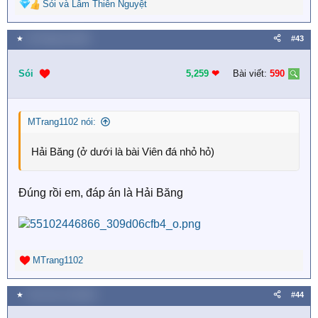
Sói
và
Lâm Thiên Nguyệt
R
e
a
★
18 Tháng hai 2026
#43
c
t
i
Sói
5,259
❤︎
Bài viết:
590
o
n
s
MTrang1102 nói:
:
Hải Băng (ở dưới là bài Viên đá nhỏ hỏ)
Đúng rồi em, đáp án là Hải Băng
MTrang1102
R
e
a
★
Thứ tư lúc 12:00 AM
#44
c
t