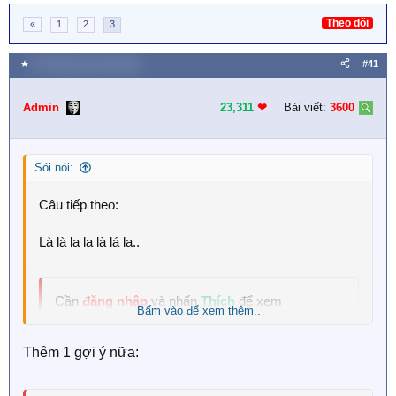
Theo dõi
«
1
2
3
★
30 Tháng mười một 2025
#41
Admin
23,311
❤︎
Bài viết:
3600
Sói nói:
Câu tiếp theo:
Là là la la là lá la..
Cần
đăng nhập
và nhấn
Thích
để xem
Bấm vào để xem thêm..
Thêm 1 gợi ý nữa: