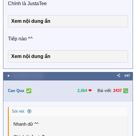
Chính là JustaTee
Xem nội dung ẩn
Tiếp nào ^^
Xem nội dung ẩn
★
Thứ năm lúc 9:22 AM
#47
Can Qua
2,064
❤︎
Bài viết:
2437
Sói nói:
Nhanh dữ ^^