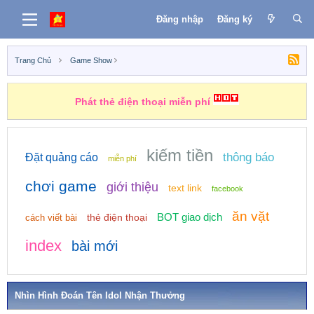
Đăng nhập
Đăng ký
Trang Chủ
Game Show
Phát thẻ điện thoại miễn phí
kiếm tiền
thông báo
Đặt quảng cáo
miễn phí
chơi game
giới thiệu
text link
facebook
ăn vặt
BOT giao dịch
thẻ điện thoại
cách viết bài
index
bài mới
Nhìn Hình Đoán Tên Idol Nhận Thưởng