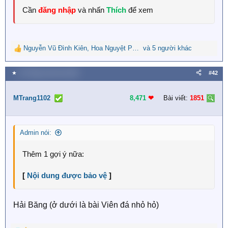
Cần
đăng nhập
và nhấn
Thích
để xem
Nguyễn Vũ Đình Kiên
,
Hoa Nguyệt Phụng
và 5 người khác
,
Võ Chung Phương Thùy
R
e
a
★
19 Tháng mười hai 2025
#42
c
t
i
MTrang1102
8,471
❤︎
Bài viết:
1851
o
n
s
Admin nói:
:
Thêm 1 gợi ý nữa:
[
Nội dung được bảo vệ
]
Hải Băng (ở dưới là bài Viên đá nhỏ hỏ)