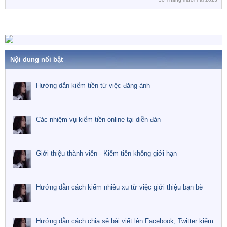
h
l
ó
ê
a
n
c
a
o
Nội dung nổi bật
Hướng dẫn kiếm tiền từ việc đăng ảnh
Các nhiệm vụ kiếm tiền online tại diễn đàn
Giới thiệu thành viên - Kiếm tiền không giới hạn
Hướng dẫn cách kiếm nhiều xu từ việc giới thiệu bạn bè
Hướng dẫn cách chia sẻ bài viết lên Facebook, Twitter kiếm