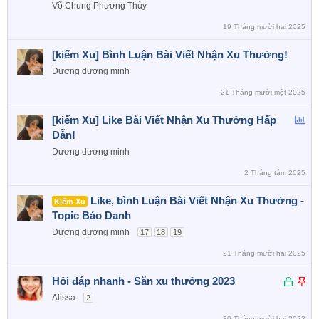
Võ Chung Phương Thùy
19 Tháng mười hai 2025
[kiếm Xu] Bình Luận Bài Viết Nhận Xu Thưởng!
Dương dương minh
21 Tháng mười một 2025
B
[kiếm Xu] Like Bài Viết Nhận Xu Thưởng Hấp
ì
Dẫn!
n
Dương dương minh
h
2 Tháng tám 2025
c
h
Like, bình Luận Bài Viết Nhận Xu Thưởng -
Kiếm Xu
ọ
Topic Báo Danh
n
Dương dương minh
17
18
19
21 Tháng mười hai 2025
Đ
D
Hỏi đáp nhanh - Săn xu thưởng 2023
ã
á
Alissa
2
k
n
30 Tháng mười hai 2023