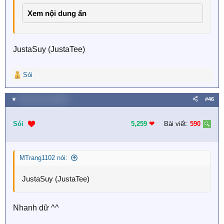
Xem nội dung ẩn
JustaSuy (JustaTee)
Sói
R
e
a
★
Thứ tư lúc 12:50 AM
#46
c
t
i
Sói
5,259
❤︎
Bài viết:
590
o
n
s
MTrang1102 nói:
:
JustaSuy (JustaTee)
Nhanh dữ ^^