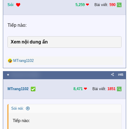
i
Sói
5,259
❤︎
Bài viết:
590
o
n
s
Tiếp nào:
:
Xem nội dung ẩn
MTrang1102
R
e
a
★
Thứ tư lúc 12:15 AM
#45
c
t
i
MTrang1102
8,471
❤︎
Bài viết:
1851
o
n
s
Sói nói:
:
Tiếp nào: