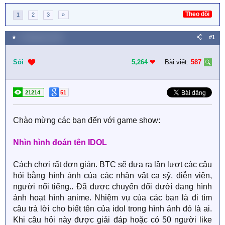
Theo dõi
1
2
3
»
★
4 Tháng bảy 2020
#1
Sói
5,264
❤︎
Bài viết:
587
21214
51
Chào mừng các bạn đến với game show:
Nhìn hình đoán tên IDOL
Cách chơi rất đơn giản. BTC sẽ đưa ra lần lượt các câu
hỏi bằng hình ảnh của các nhân vật ca sỹ, diễn viên,
người nổi tiếng.. Đã được chuyển đổi dưới dạng hình
ảnh hoạt hình anime. Nhiệm vụ của các bạn là đi tìm
câu trả lời cho biết tên của idol trong hình ảnh đó là ai.
Khi câu hỏi này được giải đáp hoặc có 50 người like