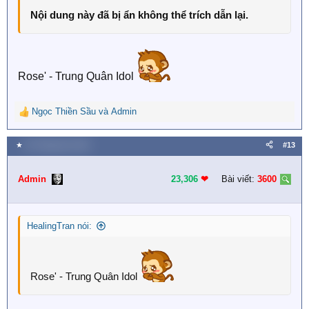
Nội dung này đã bị ẩn không thể trích dẫn lại.
Rose' - Trung Quân Idol
Ngọc Thiền Sầu
và
Admin
R
e
a
★
26 Tháng tám 2023
#13
c
t
i
Admin
23,306
❤︎
Bài viết:
3600
o
n
s
HealingTran nói:
:
Rose' - Trung Quân Idol