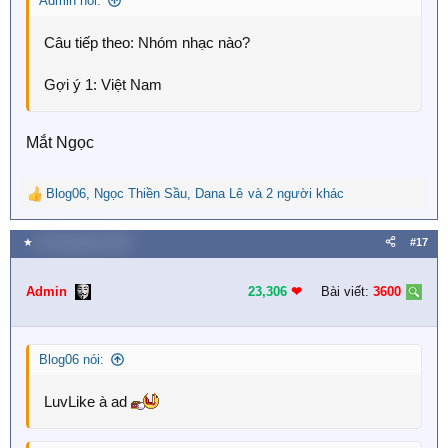
Admin nói:
:
Câu tiếp theo: Nhóm nhạc nào?
Gợi ý 1: Việt Nam
Mắt Ngọc
Blog06
,
Ngọc Thiền Sầu
,
Dana Lê
và 2 người khác
R
e
a
★
26 Tháng tám 2023
#17
c
t
i
Admin
23,306
❤︎
Bài viết:
3600
o
n
s
Blog06 nói:
:
LuvLike à ad