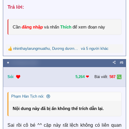
Trả lời:​
Cần
đăng nhập
và nhấn
Thích
để xem đoạn này
nhinthaylarungmuathu
,
Dương dương minh
và 5 người khác
,
Ngọc Thiền Sầu
R
e
a
★
26 Tháng tám 2023
#5
c
t
i
Sói
5,264
❤︎
Bài viết:
587
o
n
s
Phạm Hàn Tịch nói:
:
Nội dung này đã bị ẩn không thể trích dẫn lại.
Sai rồi cô bé ^^ cặp này rất lệch không có liên quan