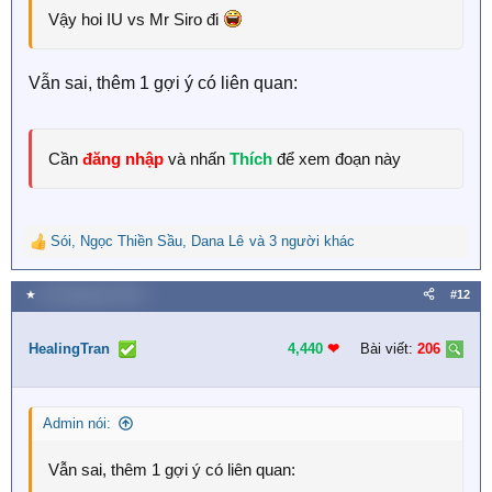
Vậy hoi IU vs Mr Siro đi
Vẫn sai, thêm 1 gợi ý có liên quan:
Cần
đăng nhập
và nhấn
Thích
để xem đoạn này
Sói
,
Ngọc Thiền Sầu
,
Dana Lê
và 3 người khác
R
e
a
★
26 Tháng tám 2023
#12
c
t
i
HealingTran
4,440
❤︎
Bài viết:
206
o
n
s
Admin nói:
:
Vẫn sai, thêm 1 gợi ý có liên quan: