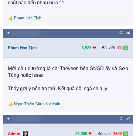
chút nào đến nhau nữa ^^
Phạm Hàn Tịch
R
e
a
★
26 Tháng tám 2023
#6
c
t
i
Phạm Hàn Tịch
3,523
❤︎
Bài viết:
74
o
n
s
Mới đầu e tưởng là chị Taeyeon bên SNSD ấy và Sơn
:
Tùng hoặc Issac
Thấy gợi ý nên tra thử. Kết quả đôi ngã chia ly.
Ngọc Thiền Sầu
và
Admin
R
e
a
★
26 Tháng tám 2023
#7
c
t
i
Admin
23,306
❤︎
Bài viết:
3600