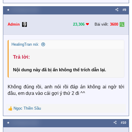
e
a
★
26 Tháng tám 2023
#9
c
t
i
Admin
23,306
❤︎
Bài viết:
3600
o
n
s
HealingTran nói:
:
Trả lời:​
Nội dung này đã bị ẩn không thể trích dẫn lại.
Không đúng rồi, anh nói rồi đáp án không ai ngờ tới
đâu, em dựa vào cái gợi ý thứ 2 đi ^^
Ngọc Thiền Sầu
R
e
a
★
26 Tháng tám 2023
#10
c
t