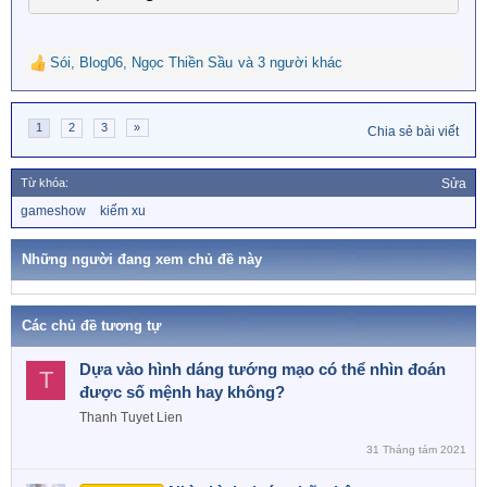
Sói
,
Blog06
,
Ngọc Thiền Sầu
và 3 người khác
R
e
a
1
2
3
»
c
Chia sẻ bài viết
t
i
Từ khóa:
Sửa
o
n
T
gameshow
kiếm xu
ừ
s
k
:
h
Những người đang xem chủ đề này
ó
a
Các chủ đề tương tự
Dựa vào hình dáng tướng mạo có thể nhìn đoán
T
được số mệnh hay không?
Thanh Tuyet Lien
31 Tháng tám 2021