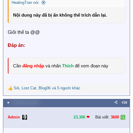
HealingTran nói:
Nội dung này đã bị ẩn không thể trích dẫn lại.
Giỏi thế ta @@
Đáp án:
Cần
đăng nhập
và nhấn
Thích
để xem đoạn này
Sói
,
Lost Cat
,
Blog06
và 5 người khác
R
e
a
★
26 Tháng tám 2023
#18
c
t
i
Admin
23,306
❤︎
Bài viết:
3600
o
n