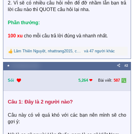
2. Vì sẽ có nhiều câu hỏi nên để đỡ nhầm lẫn bạn trả
lời câu nào thì QUOTE câu hỏi lại nha.
Phần thưởng:
100 xu
cho mỗi câu trả lời đúng và nhanh nhất.
Lâm Thiên Nguyệt
,
nhattrang2015
,
có ko
và 47 người khác
R
e
a
★
26 Tháng tám 2023
#2
c
t
i
Sói
5,264
❤︎
Bài viết:
587
o
n
s
Câu 1: Đây là 2 người nào?​
:
Câu này có vẻ quá khó với các bạn nên mình sẽ cho
gợi ý: