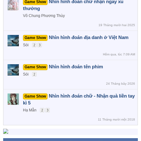
Nhìn hình đoán chữ nhận ngay xu
Game Show
thưởng
Võ Chung Phương Thùy
19 Tháng mười hai 2025
Nhìn hình đoán địa danh ở Việt Nam
Game Show
Sói
2
3
Hôm qua, lúc 7:09 AM
Nhìn hình đoán tên phim
Game Show
Sói
2
24 Tháng bảy 2026
Nhìn hình đoán chữ - Nhận quà liền tay
Game Show
kì 5
Hạ Mẫn
2
3
11 Tháng mười một 2018