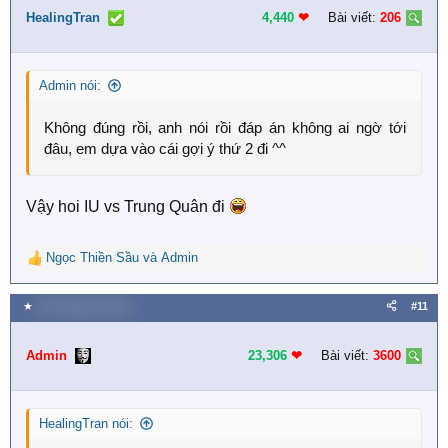
i
HealingTran
4,440
❤︎
Bài viết:
206
o
n
s
Admin nói:
:
Không đúng rồi, anh nói rồi đáp án không ai ngờ tới
đâu, em dựa vào cái gợi ý thứ 2 đi ^^
Vậy hoi IU vs Trung Quân đi
Ngọc Thiền Sầu
và
Admin
R
e
a
★
26 Tháng tám 2023
#11
c
t
i
Admin
23,306
❤︎
Bài viết:
3600
o
n
s
HealingTran nói:
: