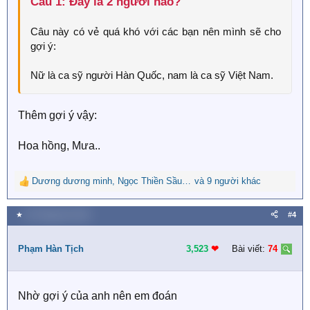
Câu 1: Đây là 2 người nào?​
Câu này có vẻ quá khó với các bạn nên mình sẽ cho
gợi ý:
Nữ là ca sỹ người Hàn Quốc, nam là ca sỹ Việt Nam.
Thêm gợi ý vậy:
Hoa hồng, Mưa..
Dương dương minh
,
Ngọc Thiền Sầu
,
Dana Lê
và 9 người khác
R
e
a
★
26 Tháng tám 2023
#4
c
t
i
Phạm Hàn Tịch
3,523
❤︎
Bài viết:
74
o
n
s
Nhờ gợi ý của anh nên em đoán
: