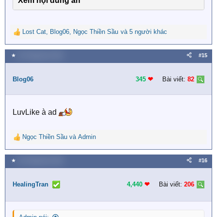
Xem nội dung ẩn
Lost Cat
,
Blog06
,
Ngọc Thiền Sầu
và 5 người khác
R
e
a
★
26 Tháng tám 2023
#15
c
t
i
Blog06
345
❤︎
Bài viết:
82
o
n
s
LuvLike à ad
:
Ngọc Thiền Sầu
và
Admin
R
e
a
★
26 Tháng tám 2023
#16
c
t
i
HealingTran
4,440
❤︎
Bài viết:
206
o
n
s