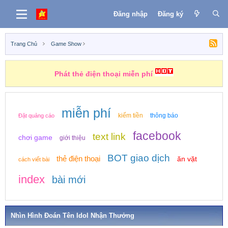
Đăng nhập
Đăng ký
Trang Chủ
Game Show
Những nhiệm vụ kiếm tiền
miễn phí
kiếm tiền
thông báo
Đặt quảng cáo
facebook
text link
chơi game
giới thiệu
BOT giao dịch
thẻ điện thoại
ăn vặt
cách viết bài
index
bài mới
Nhìn Hình Đoán Tên Idol Nhận Thưởng