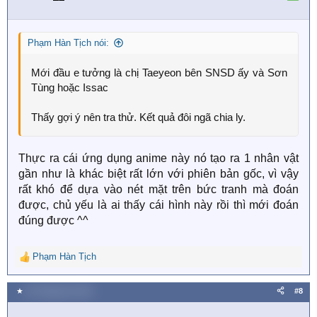
o
n
s
Phạm Hàn Tịch nói:
:
Mới đầu e tưởng là chị Taeyeon bên SNSD ấy và Sơn
Tùng hoặc Issac
Thấy gợi ý nên tra thử. Kết quả đôi ngã chia ly.
Thực ra cái ứng dụng anime này nó tạo ra 1 nhân vật
gần như là khác biệt rất lớn với phiên bản gốc, vì vậy
rất khó để dựa vào nét mặt trên bức tranh mà đoán
được, chủ yếu là ai thấy cái hình này rồi thì mới đoán
đúng được ^^
Phạm Hàn Tịch
R
e
a
★
26 Tháng tám 2023
#8
c
t