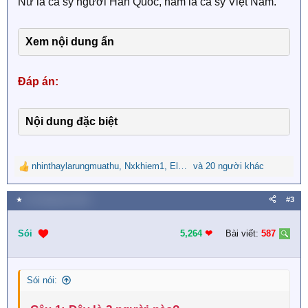
Nữ là ca sỹ người Hàn Quốc, nam là ca sỹ Việt Nam.
Xem nội dung ẩn
Đáp án:
Nội dung đặc biệt
nhinthaylarungmuathu
,
Nxkhiem1
,
Elena5
và 20 người khác
R
e
a
★
26 Tháng tám 2023
#3
c
t
i
Sói
5,264
❤︎
Bài viết:
587
o
n
s
Sói nói:
: