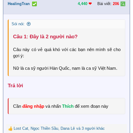
i
HealingTran
4,440
❤︎
Bài viết:
206
o
n
s
Sói nói:
:
Câu 1: Đây là 2 người nào?​
Câu này có vẻ quá khó với các bạn nên mình sẽ cho
gợi ý:
Nữ là ca sỹ người Hàn Quốc, nam là ca sỹ Việt Nam.
Trả lời​
Cần
đăng nhập
và nhấn
Thích
để xem đoạn này
Lost Cat
,
Ngọc Thiền Sầu
,
Dana Lê
và 3 người khác
R