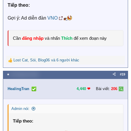
s
Tiếp theo:
:
Gợi ý: Ad diễn đàn
VNO
Cần
đăng nhập
và nhấn
Thích
để xem đoạn này
Lost Cat
,
Sói
,
Blog06
và 6 người khác
R
e
a
★
26 Tháng tám 2023
#19
c
t
i
HealingTran
4,440
❤︎
Bài viết:
206
o
n
s
Admin nói:
:
Tiếp theo: