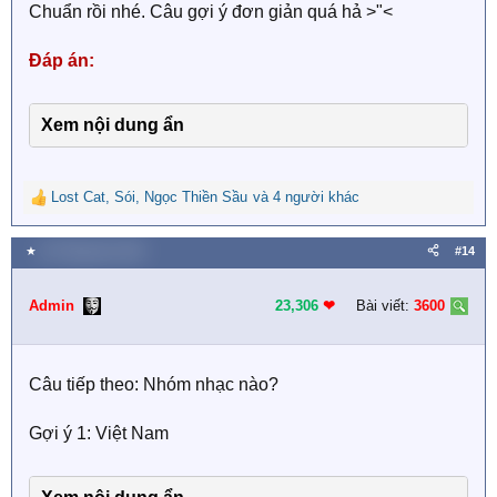
Chuẩn rồi nhé. Câu gợi ý đơn giản quá hả >"<
Đáp án:
Xem nội dung ẩn
Lost Cat
,
Sói
,
Ngọc Thiền Sầu
và 4 người khác
R
e
a
★
26 Tháng tám 2023
#14
c
t
i
Admin
23,306
❤︎
Bài viết:
3600
o
n
s
Câu tiếp theo: Nhóm nhạc nào?
:
Gợi ý 1: Việt Nam