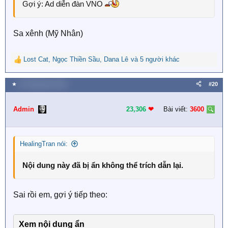
Gợi ý: Ad diễn đàn VNO
Sa xênh (Mỹ Nhân)
Lost Cat
,
Ngọc Thiền Sầu
,
Dana Lê
và 5 người khác
R
e
a
★
26 Tháng tám 2023
#20
c
t
i
Admin
23,306
❤︎
Bài viết:
3600
o
n
s
HealingTran nói:
:
Nội dung này đã bị ẩn không thể trích dẫn lại.
Sai rồi em, gợi ý tiếp theo:
Xem nội dung ẩn