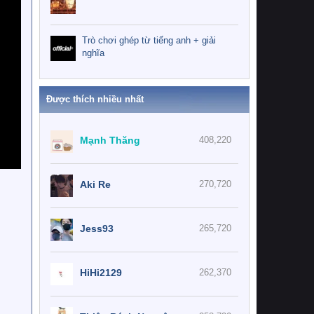
Trò chơi ghép từ tiếng anh + giải
nghĩa
Được thích nhiều nhất
Mạnh Thăng
408,220
Aki Re
270,720
Jess93
265,720
HiHi2129
262,370