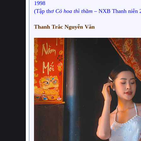
1998
(Tập thơ
Cỏ hoa thì thầm
– NXB Thanh niên 
Thanh Trắc Nguyễn Văn