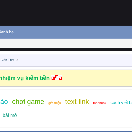
Danh bạ
Văn Thơ
hiệm vụ kiếm tiền
text link
báo
chơi game
cách viết b
giới thiệu
facebook
bài mới