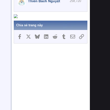
Thiên Bách Nguyệt
258,720
Chia sẻ trang này
Facebook
X
Bluesky
LinkedIn
Reddit
Tumblr
Email
Link