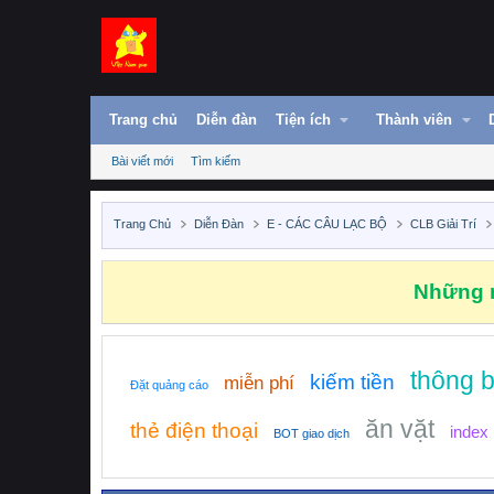
Trang chủ
Diễn đàn
Tiện ích
Thành viên
Bài viết mới
Tìm kiếm
Trang Chủ
Diễn Đàn
E - CÁC CÂU LẠC BỘ
CLB Giải Trí
Những n
thông 
kiếm tiền
miễn phí
Đặt quảng cáo
ăn vặt
thẻ điện thoại
index
BOT giao dịch