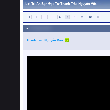
Lời Tri Ân Bạn Đọc Từ Thanh Trắc Nguyễn Văn
«
1
…
5
6
7
8
9
10
»
★
10 Tháng ba 2025
Thanh Trắc Nguyễn Văn