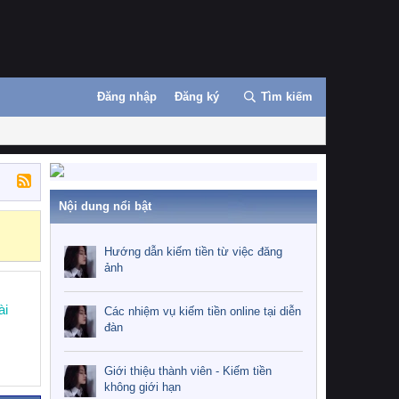
Đăng nhập
Đăng ký
Tìm kiếm
Nội dung nổi bật
Hướng dẫn kiế
Hướng dẫn kiếm tiền từ việc đăng
ảnh
ài
Các nhiệm vụ kiếm tiền online tại diễn
đàn
Giới thiệu thành viên - Kiếm tiền
không giới hạn