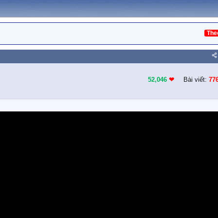
The
52,046
❤︎
Bài viết:
77