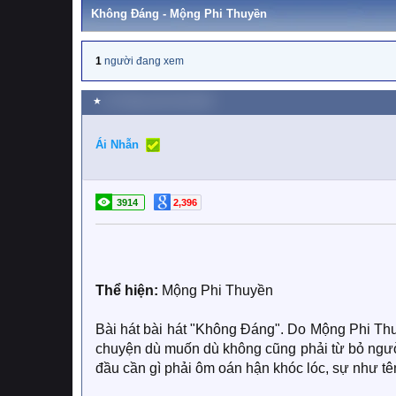
Không Đáng - Mộng Phi Thuyền
1
người đang xem
★
23 Tháng mười một 2025
Ái Nhẫn
3914
2,396
Thể hiện:
Mộng Phi Thuyền
Bài hát bài hát "Không Đáng". Do Mộng Phi Thuyề
chuyện dù muốn dù không cũng phải từ bỏ ngườ
đầu cần gì phải ôm oán hận khóc lóc, sự như tê