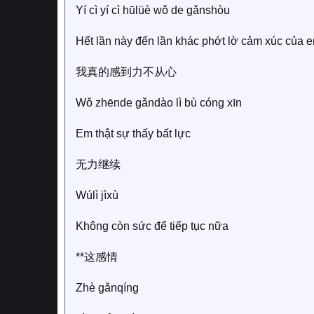
Yí cì yí cì hūlüè wǒ de gǎnshòu
Hết lần này đến lần khác phớt lờ cảm xúc của 
我真的感到力不从心
Wǒ zhēnde gǎndào lì bù cóng xīn
Em thật sự thấy bất lực
无力继续
Wúlì jìxù
Không còn sức để tiếp tục nữa
**这感情
Zhè gǎnqíng