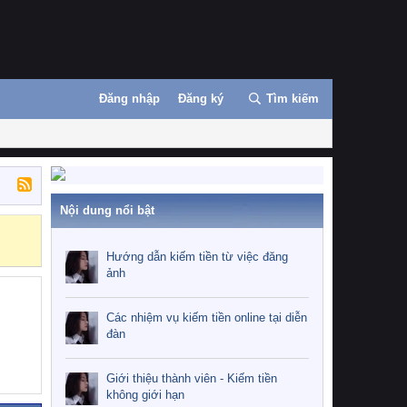
Đăng nhập
Đăng ký
Tìm kiếm
Nội dung nổi bật
Hướng dẫn kiế
Hướng dẫn kiếm tiền từ việc đăng
ảnh
Các nhiệm vụ kiếm tiền online tại diễn
đàn
Giới thiệu thành viên - Kiếm tiền
không giới hạn