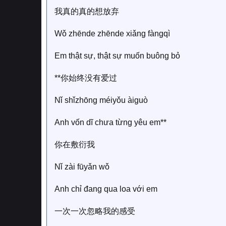
我真的真的想放弃
Wǒ zhēnde zhēnde xiǎng fàngqì
Em thật sự, thật sự muốn buông bỏ
**你始终没有爱过
Nǐ shǐzhōng méiyǒu àiguò
Anh vốn dĩ chưa từng yêu em**
你在敷衍我
Nǐ zài fūyǎn wǒ
Anh chỉ đang qua loa với em
一次一次忽略我的感受