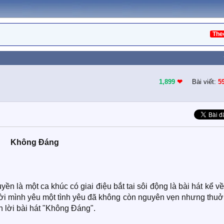
The
1,899
❤︎
Bài viết:
5
Không Đáng
n là một ca khúc có giai điệu bắt tai sôi động là bài hát kể v
i mình yêu một tình yêu đã không còn nguyên vẹn nhưng thuở
n lời bài hát "Không Đáng".