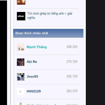
Trò chơi ghép từ tiếng anh + giải
nghĩa
Được thích nhiều nhất
Mạnh Thăng
408,220
Aki Re
270,720
Jess93
265,720
HiHi2129
262,370