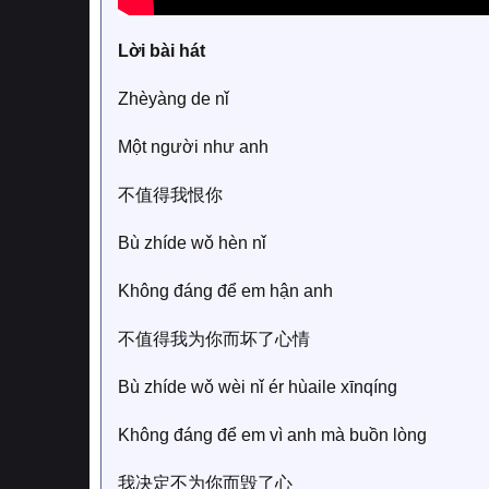
Lời bài hát
Zhèyàng de nǐ
Một người như anh
不值得我恨你
Bù zhíde wǒ hèn nǐ
Không đáng để em hận anh
不值得我为你而坏了心情
Bù zhíde wǒ wèi nǐ ér hùaile xīnqíng
Không đáng để em vì anh mà buồn lòng
我决定不为你而毁了心