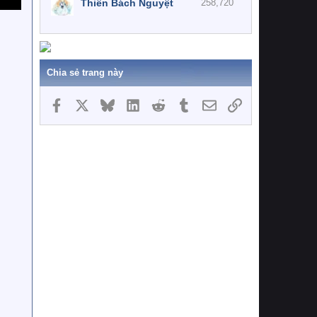
Thiên Bách Nguyệt
258,720
Chia sẻ trang này
Facebook
X
Bluesky
LinkedIn
Reddit
Tumblr
Email
Link