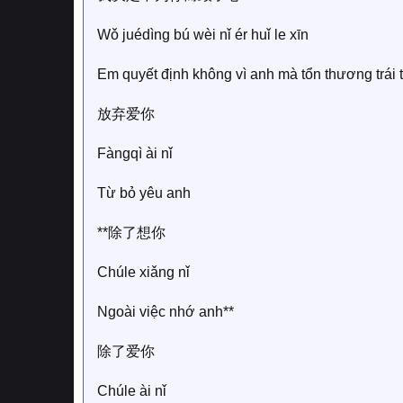
Wǒ juédìng bú wèi nǐ ér huǐ le xīn
Em quyết định không vì anh mà tổn thương trái
放弃爱你
Fàngqì ài nǐ
Từ bỏ yêu anh
**除了想你
Chúle xiǎng nǐ
Ngoài việc nhớ anh**
除了爱你
Chúle ài nǐ