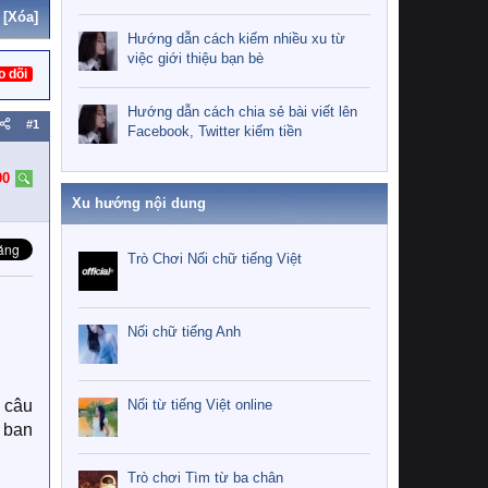
[Xóa]
Hướng dẫn cách kiếm nhiều xu từ
việc giới thiệu bạn bè
o dõi
Hướng dẫn cách chia sẻ bài viết lên
#1
Facebook, Twitter kiếm tiền
90
Xu hướng nội dung
Trò Chơi Nối chữ tiếng Việt
Nối chữ tiếng Anh
Nối từ tiếng Việt online
ề câu
 ban
Trò chơi Tìm từ ba chân