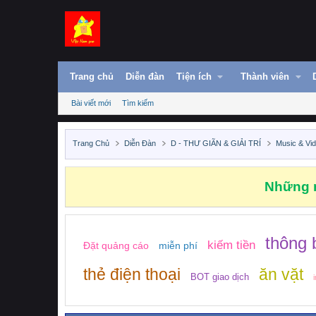
Trang chủ
Diễn đàn
Tiện ích
Thành viên
Bài viết mới
Tìm kiếm
Trang Chủ
Diễn Đàn
D - THƯ GIÃN & GIẢI TRÍ
Music & Vi
Những n
thông 
kiếm tiền
Đặt quảng cáo
miễn phí
thẻ điện thoại
ăn vặt
BOT giao dịch