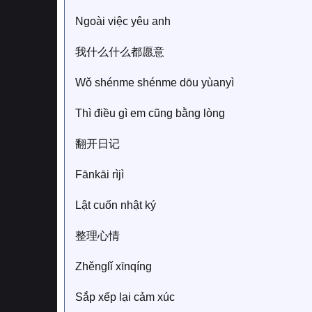
Ngoài việc yêu anh
我什么什么都愿意
Wǒ shénme shénme dōu yùanyì
Thì điều gì em cũng bằng lòng
翻开日记
Fānkāi rìjì
Lật cuốn nhật ký
整理心情
Zhěnglǐ xīnqíng
Sắp xếp lại cảm xúc