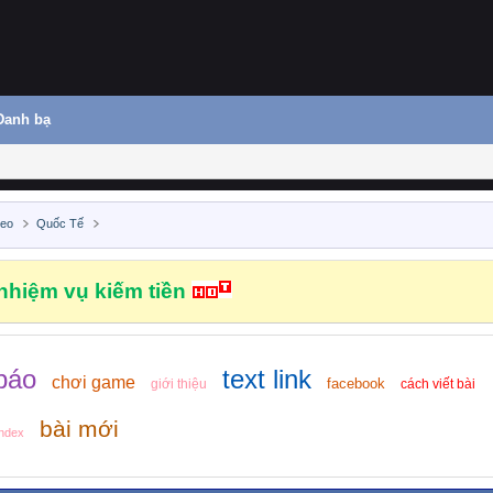
Danh bạ
deo
Quốc Tế
hiệm vụ kiếm tiền
báo
text link
chơi game
facebook
giới thiệu
cách viết bài
bài mới
index