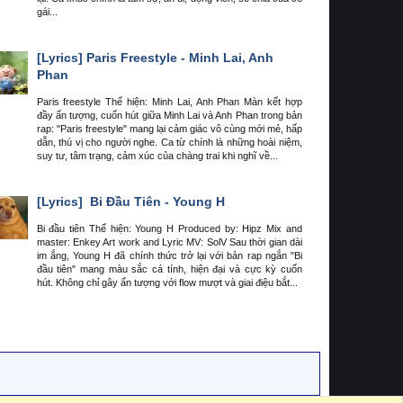
gái...
[Lyrics]
Paris Freestyle - Minh Lai, Anh
Phan
Paris freestyle Thể hiện: Minh Lai, Anh Phan Màn kết hợp
đầy ấn tượng, cuốn hút giữa Minh Lai và Anh Phan trong bản
rap: "Paris freestyle" mang lại cảm giác vô cùng mới mẻ, hấp
dẫn, thú vị cho người nghe. Ca từ chính là những hoài niệm,
suy tư, tâm trạng, cảm xúc của chàng trai khi nghĩ về...
[Lyrics]
Bi Đầu Tiên - Young H
Bi đầu tiên Thể hiện: Young H Produced by: Hipz Mix and
master: Enkey Art work and Lyric MV: SolV Sau thời gian dài
im ắng, Young H đã chính thức trở lại với bản rap ngắn "Bi
đầu tiên" mang màu sắc cá tính, hiện đại và cực kỳ cuốn
hút. Không chỉ gây ấn tượng với flow mượt và giai điệu bắt...