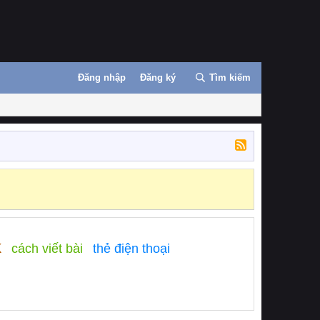
Đăng nhập
Đăng ký
Tìm kiếm
k
cách viết bài
thẻ điện thoại