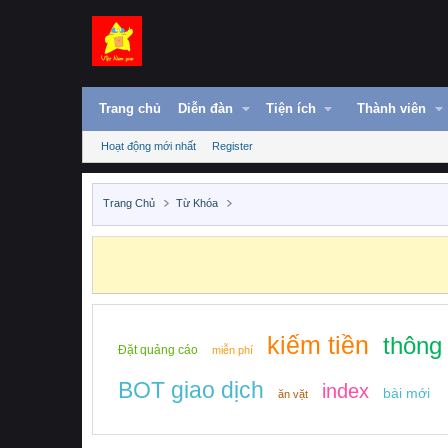
Trang chủ
Diễn đàn
Tiện ích
Thành viên
Hoạt động mới nhất
Register
Trang Chủ
Từ Khóa
kiếm tiền
thông
Đặt quảng cáo
miễn phí
BOT giao dịch
index
bài mới
ăn vặt