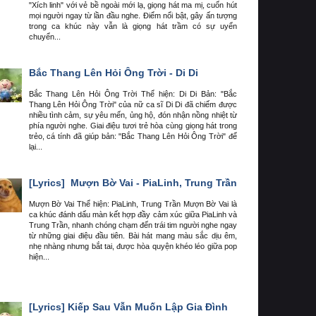
"Xích linh" với vẻ bề ngoài mới lạ, giọng hát ma mị, cuốn hút
mọi người ngay từ lần đầu nghe. Điểm nổi bật, gây ấn tượng
trong ca khúc này vẫn là giọng hát trầm có sự uyển
chuyển...
Bắc Thang Lên Hỏi Ông Trời - Di Di
Bắc Thang Lên Hỏi Ông Trời Thể hiện: Di Di Bản: "Bắc
Thang Lên Hỏi Ông Trời" của nữ ca sĩ Di Di đã chiếm được
nhiều tình cảm, sự yêu mến, ủng hộ, đón nhận nồng nhiệt từ
phía người nghe. Giai điệu tươi trẻ hòa cùng giọng hát trong
trẻo, cá tính đã giúp bản: "Bắc Thang Lên Hỏi Ông Trời" để
lại...
[Lyrics]
Mượn Bờ Vai - PiaLinh, Trung Trần
Mượn Bờ Vai Thể hiện: PiaLinh, Trung Trần Mượn Bờ Vai là
ca khúc đánh dấu màn kết hợp đầy cảm xúc giữa PiaLinh và
Trung Trần, nhanh chóng chạm đến trái tim người nghe ngay
từ những giai điệu đầu tiên. Bài hát mang màu sắc dịu êm,
nhẹ nhàng nhưng bắt tai, được hòa quyện khéo léo giữa pop
hiện...
[Lyrics]
Kiếp Sau Vẫn Muốn Lập Gia Đình