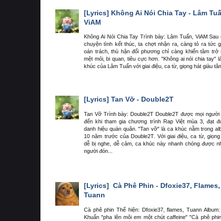
[Lyrics]
Không Ai Nói Chia Tay - Lâm Tuấ
ViAM
Không Ai Nói Chia Tay Trình bày: Lâm Tuấn, ViAM Sau
chuyện tình kết thúc, ta chợt nhận ra, càng tỏ ra tức g
oán trách, thù hận đối phương chỉ càng khiến tâm trở
mệt mỏi, bi quan, tiêu cực hơn. "Không ai nói chia tay" l
khúc của Lâm Tuấn với giai điệu, ca từ, giọng hát giàu tâm
[Lyrics]
Tan Vỡ - Double2T
Tan Vỡ Trình bày: Double2T Double2T được mọi người 
đến khi tham gia chương trình Rap Việt mùa 3, đạt 
danh hiệu quán quân. "Tan vỡ" là ca khúc nằm trong a
10 năm trước của Double2T. Với giai điệu, ca từ, giọng
dễ bị nghe, dễ cảm, ca khúc này nhanh chóng được n
người đón...
[Lyrics]
Cà Phê Phin - Dfoxie37, Flames,
Tuann
Cà phê phin Thể hiện: Dfoxie37, flames, Tuann Album:
Khuẩn "pha lên môi em một chút caffeine" "Cà phê phin