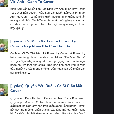
Với Anh - Oanh Tạ Cover
Kiếp Sau Vẫn Muốn Lập Gia Đình Với Anh Trình bày: Oanh
Tạ Cover Bản cover: "Kiếp Sau Vẫn Muốn Lập Gia Đình Với
Anh" do Oanh Tạ thể hiện khiến người nghe không khỏi ấn
tượng, cuốn hút. Oanh Tạ là nữ ca sĩ thường hay cover các
ca khúc nổi tiếng của Thiên Tú, một trong những ca khúc
hay, giàu ý...
[Lyrics]
Có Mình Và Ta - Lê Phước Ly
Cover - Gặp Nhau Khi Còn Đơn Sơ
Có Mình Và Ta Thể hiện: Lê Phước Ly Cover Lê Phước Ly
hát cover tặng chồng ca khúc hot Tiktok: "Có Mình Và Ta"
với giai điệu nhẹ nhàng, du dương, giọng hát, ca từ ngọt
ngào như lời tâm tình chứa đựng bao tình cảm yêu thương
của người vợ dành cho chồng. Dẫu ngoài kia có muôn vàn
sóng gió, gian...
[Lyrics]
Quyền Yếu Đuối - Ca Sĩ Giấu Mặt
Cover
Quyền Yếu Đuối Thể hiện: Ca sĩ Giấu Mặt Cover Bản cover:
Quyền yếu đuối với 2 phiên bản tone nam và tone nữ ca sĩ
giấu mặt thể hiện gây bão trên khắp cộng đồng mạng Tiktok,
bởi sự nhẹ nhàng, chân thành, sâu lắng mà ca khúc mang
lại. Ca khúc chính là tâm sự, an ủi, động viên, sẻ chia của cô