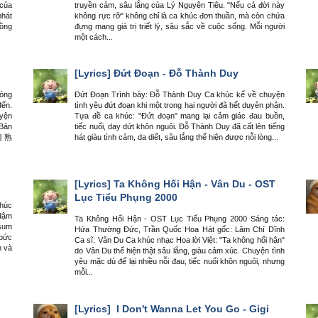
 của
truyền cảm, sâu lắng của Lý Nguyên Tiêu. "Nếu cả đời này
phát
không rực rỡ" không chỉ là ca khúc đơn thuần, mà còn chứa
đồng
đựng mang giá trị triết lý, sâu sắc về cuộc sống. Mỗi người
một cách...
[Lyrics]
Đứt Đoạn - Đỗ Thành Duy
hòng
Đứt Đoạn Trình bày: Đỗ Thành Duy Ca khúc kể về chuyện
đến.
tình yêu đứt đoạn khi một trong hai người đã hết duyên phận.
uyện
Tựa đề ca khúc: "Đứt đoạn" mang lại cảm giác đau buồn,
 Bản
tiếc nuối, day dứt khôn nguôi. Đỗ Thành Duy đã cất lên tiếng
遍 熟
hát giàu tình cảm, da diết, sâu lắng thể hiện được nỗi lòng...
[Lyrics]
Ta Không Hối Hận - Vân Du - OST
Lục Tiểu Phụng 2000
khúc
 đậm
Ta Không Hối Hận - OST Lục Tiểu Phụng 2000 Sáng tác:
 sum
Hứa Thường Đức, Trần Quốc Hoa Hát gốc: Lâm Chí Dĩnh
 bức
Ca sĩ: Vân Du Ca khúc nhạc Hoa lời Việt: "Ta không hối hận"
h và
do Vân Du thể hiện thật sâu lắng, giàu cảm xúc. Chuyện tình
yêu mặc dù để lại nhiều nỗi đau, tiếc nuối khôn nguôi, nhưng
mỗi...
[Lyrics]
I Don't Wanna Let You Go - Gigi