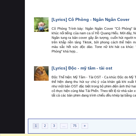
[Lyrics]
Cô Phòng - Ngân Ngân Cover
Cô Phòng Trình bày: Ngân Ngân Cover "Cô Phòng" l
khúc nổi tiếng của nam ca sĩ Hồ Quang Hiếu. Mới đây, 
Ngân tung ra bản cover gây ấn tượng, cuốn hút người 
trên khắp nền tảng Tiktok, bởi phong cách thể hiện 
màu sắc hết sức độc đáo. Tone nữ khi hát ca khúc:
Phòng" khá hợp...
[Lyrics]
Độc - mỹ tâm - tài ost
Độc Thể hiện: Mỹ Tâm - Tài OST - Ca khúc Độc do Mỹ
thể hiện đang thu hút sự chú ý của khán giả khi xuất 
như một bản OST đặc biệt trong bộ phim điện ảnh thứ ha
cô thực hiện cùng Mai Tài Phến. Theo tiết lộ từ nhà sản x
tất cả các bản phim đang trình chiếu đều khép lại bằng ca
1
2
3
…
75
»