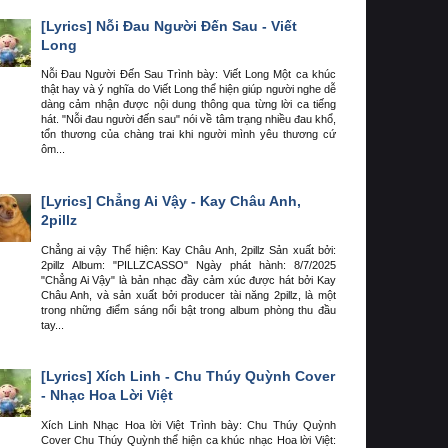
[Lyrics]
Nỗi Đau Người Đến Sau - Viết
Long
Nỗi Đau Người Đến Sau Trình bày: Viết Long Một ca khúc
thật hay và ý nghĩa do Viết Long thể hiện giúp người nghe dễ
dàng cảm nhận được nội dung thông qua từng lời ca tiếng
hát. "Nỗi đau người đến sau" nói về tâm trạng nhiều đau khổ,
tổn thương của chàng trai khi người mình yêu thương cứ
ôm...
[Lyrics]
Chẳng Ai Vậy - Kay Châu Anh,
2pillz
Chẳng ai vậy Thể hiện: Kay Châu Anh, 2pillz Sản xuất bởi:
2pillz Album: "PILLZCASSO" Ngày phát hành: 8/7/2025
"Chẳng Ai Vậy" là bản nhạc đầy cảm xúc được hát bởi Kay
Châu Anh, và sản xuất bởi producer tài năng 2pillz, là một
trong những điểm sáng nổi bật trong album phòng thu đầu
tay...
[Lyrics]
Xích Linh - Chu Thúy Quỳnh Cover
- Nhạc Hoa Lời Việt
Xích Linh Nhạc Hoa lời Việt Trình bày: Chu Thúy Quỳnh
Cover Chu Thúy Quỳnh thể hiện ca khúc nhạc Hoa lời Việt: