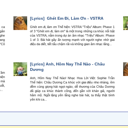
[Lyrics]
Ghét Em Đi, Làm Ơn - VSTRA
à ca
Ghét em đi, làm ơn Thể hiện: VSTRA "Triệu" Album: Phase 1
Ngân
of 3 "Ghét em đi, làm ơn" là một trong những ca khúc nổi bật
nghe
của VSTRA, nằm trong dự án âm nhạc "Triệu" Album: Phase
mang
1 of 3. Bài hát gây ấn tượng mạnh với người nghe nhờ giai
 "Cô
điệu da diết, tiết tấu chậm rãi và không gian âm nhạc lãng...
[Lyrics]
Anh, Hôm Nay Thế Nào - Châu
Dương
 Tâm
hiện
Anh, Hôm Nay Thế Nào! Nhạc Hoa Lời Việt: Sophie Trần
i mà
Thể hiện: Châu Dương Ca khúc với giai điệu nhẹ nhàng, êm
uất,
đềm cùng giọng hát ngọt ngào, dễ thương của Châu Dương
...
đã giúp ca khúc thành công, đến gần với khán giả, người
hâm mộ. Ngồi lặng yên lắng nghe bài hát, ta thấy thật bình
yên khi ca...