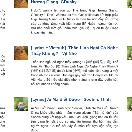
Hương Giang, GDucky
Anh,
I don't wanna let you go Thể hiện: Gigi Hương Giang,
: "2
GDucky "I Don't Wanna Let You Go" phiên bản kết hợp giữa
a Hà
Gigi Hương Giang và GDucky là màn tái sinh đầy ấn tượng
hát
của ca khúc từng xuất hiện trong EP Ngày hoàng hôn rơi.
 tâm
Với bản phối mới giàu cảm xúc, giai điệu quen thuộc được
khoác lên màu...
[Lyrics + Vietsub]
Thần Linh Ngài Có Nghe
Thấy Không? - Vịt Nhỏ
p độ
chân
Thần linh ngài có nghe thấy không? (神明你听见了吗) Thể
gười
hiện: Vịt Nhỏ (小鸭) Thần Linh Ngài Có Nghe Thấy Không?
 vả,
(神明你听见了吗) do Vịt Nhỏ (小鸭) thể hiện hiện đang là một
 vật
trong những ca khúc Hoa ngữ gây sốt trên Douyin và TikTok
Việt Nam. Sở hữu giai điệu nhẹ nhàng nhưng đầy cuốn hút,
bài hát nhanh chóng chạm...
[Lyrics]
Ai Mà Biết Được - Soobin, Tlinh
"Rửa
Ai Mà Biết Được Trình bày: Soobin, Tlinh "Ai Mà Biết Được"
chứa
là ca khúc siêu phẩm nằm trong album: "Bật nó lên" của
hội.
Soobin cùng kết hợp với Tlinh. Giai điệu, giọng hát, ca từ đầu
nghe
tiên vang lên đã thực sự gây ấn tượng, thu hút, hấp dẫn
 kém
người nghe. Có thể nói đây là màn kết hợp độc đáo, tạo
được...