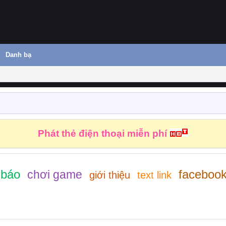
Danh bạ
Phát thẻ điện thoại miễn phí
 báo
faceboo
chơi game
giới thiệu
text link