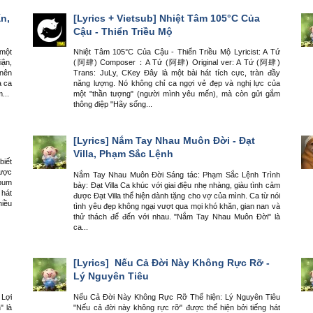
n,
[Lyrics + Vietsub]
Nhiệt Tâm 105°C Của
Cậu - Thiển Triều Mộ
 một
Nhiệt Tâm 105°C Của Cậu - Thiển Triều Mộ Lyricist: A Tứ
iận,
(阿肆) Composer：A Tứ (阿肆) Original ver: A Tứ (阿肆)
 nên
Trans: JuLy, CKey Đây là một bài hát tích cực, tràn đầy
à ca
năng lượng. Nó không chỉ ca ngợi vẻ đẹp và nghị lực của
...
một "thần tượng" (người mình yêu mến), mà còn gửi gắm
thông điệp "Hãy sống...
[Lyrics]
Nắm Tay Nhau Muôn Đời - Đạt
Villa, Phạm Sắc Lệnh
biết
được
Nắm Tay Nhau Muôn Đời Sáng tác: Phạm Sắc Lệnh Trình
lbum
bày: Đạt Villa Ca khúc với giai điệu nhẹ nhàng, giàu tình cảm
 hát
được Đạt Villa thể hiện dành tặng cho vợ của mình. Ca từ nói
hiều
tình yêu đẹp không ngại vượt qua mọi khó khăn, gian nan và
thử thách để đến với nhau. "Nắm Tay Nhau Muôn Đời" là
ca...
[Lyrics]
Nếu Cả Đời Này Không Rực Rỡ -
Lý Nguyên Tiêu
 Lợi
Nếu Cả Đời Này Không Rực Rỡ Thể hiện: Lý Nguyên Tiêu
" là
"Nếu cả đời này không rực rỡ" được thể hiện bởi tiếng hát