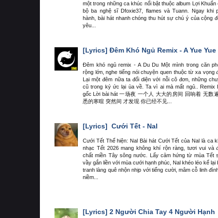
một trong những ca khúc nổi bật thuộc album Lợi Khuẩn
bộ ba nghệ sĩ Dfoxie37, flames và Tuann. Ngay khi 
hành, bài hát nhanh chóng thu hút sự chú ý của cộng 
yêu...
[Lyrics]
Đêm Khó Ngủ Remix - A Yue Yue
Đêm khó ngủ remix - A Du Du Một mình trong căn p
rộng lớn, nghe tiếng nói chuyện quen thuộc từ xa vọng 
Lại một đêm nữa ta đối diện với nỗi cô đơn, những ch
cũ trong ký ức lại ùa về. Ta vì ai mà mất ngủ.. Remix
gốc Lời bài hát 一场夜 一个人 大大的房间 回响着 无数
悉的寒暄 突然间 才发现 你已经不见...
[Lyrics]
Cưới Tết - Nal
Cưới Tết Thể hiện: Nal Bài hát Cưới Tết của Nal là ca 
nhạc Tết 2026 mang không khí rộn ràng, tươi vui và
chất miền Tây sông nước. Lấy cảm hứng từ mùa Tết
vầy gắn liền với mùa cưới hạnh phúc, Nal khéo léo kể lại
tranh làng quê nhộn nhịp với tiếng cười, mâm cỗ linh đìn
niềm...
[Lyrics]
2 Người Chia Tay 4 Người Hạnh