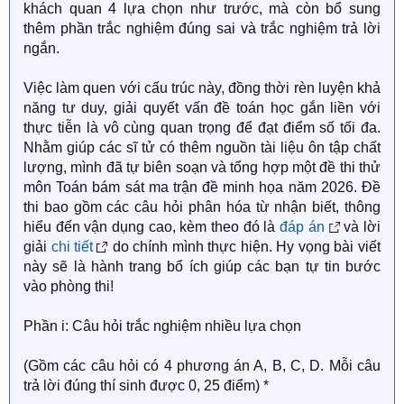
khách quan 4 lựa chọn như trước, mà còn bổ sung
thêm phần trắc nghiệm đúng sai và trắc nghiệm trả lời
ngắn.
Việc làm quen với cấu trúc này, đồng thời rèn luyện khả
năng tư duy, giải quyết vấn đề toán học gắn liền với
thực tiễn là vô cùng quan trọng để đạt điểm số tối đa.
Nhằm giúp các sĩ tử có thêm nguồn tài liệu ôn tập chất
lượng, mình đã tự biên soạn và tổng hợp một đề thi thử
môn Toán bám sát ma trận đề minh họa năm 2026. Đề
thi bao gồm các câu hỏi phân hóa từ nhận biết, thông
hiểu đến vận dụng cao, kèm theo đó là
đáp án
và lời
giải
chi tiết
do chính mình thực hiện. Hy vọng bài viết
này sẽ là hành trang bổ ích giúp các bạn tự tin bước
vào phòng thi!
Phần i: Câu hỏi trắc nghiệm nhiều lựa chọn
(Gồm các câu hỏi có 4 phương án A, B, C, D. Mỗi câu
trả lời đúng thí sinh được 0, 25 điểm) *