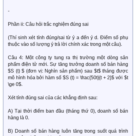
-
Phần ii: Câu hỏi trắc nghiệm đúng sai
(Thí sinh xét tính đúng/sai từ ý a đến ý d. Điểm số phụ
thuộc vào số lượng ý trả lời chính xác trong một câu).
Câu 4: Một công ty tung ra thị trường một dòng sản
phẩm điện tử mới. Sự tăng trưởng doanh số bán hàng
$S (t) $ (đơn vị: Nghìn sản phẩm) sau $t$ tháng được
mô hình hóa bởi hàm số $S (t) = \frac{50t}{t + 2}$ với $t
\ge 0$.
Xét tính đúng sai của các khẳng định sau:
A) Tại thời điểm ban đầu (tháng thứ 0), doanh số bán
hàng là 0.
B) Doanh số bán hàng luôn tăng trong suốt quá trình