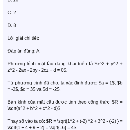
C. 2
D. 8
Lời giải chi tiết:
Đáp án đúng: A
Phương trình mặt lầu dạng khai triển là $x^2 + y^2 +
z^2 - 2ax - 2by - 2cz + d = 0$.
Từ phương trình đã cho, ta xác định được: $a = 1$, $b
= -2$, $c = 3$ và $d = -2$.
Bán kính của mặt cầu được tính theo công thức: $R =
\sqrt{a^2 + b^2 + c^2 - d}$.
Thay số vào ta có: $R = \sqrt{1^2 + (-2) ^2 + 3^2 - (-2) } =
\sqrt{1 + 4 + 9 + 2} = \sqrt{16} = 4$.