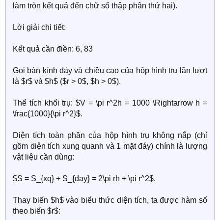
làm tròn kết quả đến chữ số thập phân thứ hai).
Lời giải chi tiết:
Kết quả cần điền: 6, 83
Gọi bán kính đáy và chiều cao của hộp hình trụ lần lượt
là $r$ và $h$ ($r > 0$, $h > 0$).
Thể tích khối trụ: $V = \pi r^2h = 1000 \Rightarrow h =
\frac{1000}{\pi r^2}$.
Diện tích toàn phần của hộp hình trụ không nắp (chỉ
gồm diện tích xung quanh và 1 mặt đáy) chính là lượng
vật liệu cần dùng:
$S = S_{xq} + S_{day} = 2\pi rh + \pi r^2$.
Thay biến $h$ vào biểu thức diện tích, ta được hàm số
theo biến $r$: