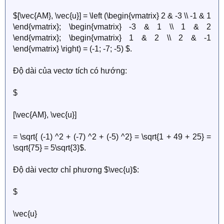
$[\vec{AM}, \vec{u}] = \left (\begin{vmatrix} 2 & -3 \\ -1 & 1
\end{vmatrix}; \begin{vmatrix} -3 & 1 \\ 1 & 2
\end{vmatrix}; \begin{vmatrix} 1 & 2 \\ 2 & -1
\end{vmatrix} \right) = (-1; -7; -5) $.
Độ dài của vectơ tích có hướng:
$
[\vec{AM}, \vec{u}]
= \sqrt{ (-1) ^2 + (-7) ^2 + (-5) ^2} = \sqrt{1 + 49 + 25} =
\sqrt{75} = 5\sqrt{3}$.
Độ dài vectơ chỉ phương $\vec{u}$:
$
\vec{u}