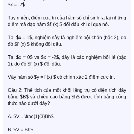
$x = -2$.
Tuy nhiên, điểm cực trị của hàm số chỉ sinh ra tại những
điểm mà đạo hàm $f' (x) $ đổi dấu khi đi qua nó.
Tại $x = 1$, nghiệm này là nghiệm bội chẵn (bậc 2), do
đó $f' (x) $ không đổi dấu.
Tại $x = 0$ và $x = -2$, đây là các nghiệm bội lẻ (bậc
1), do đó $f' (x) $ đổi dấu.
Vậy hàm số $y = f (x) $ có chính xác 2 điểm cực trị.
Câu 2: Thể tích của một khối lăng trụ có diện tích đáy
bằng $B$ và chiều cao bằng $h$ được tính bằng công
thức nào dưới đây?
A. $V = \frac{1}{3}Bh$
B. $V = Bh$