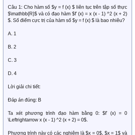
Câu 1: Cho hàm số $y = f (x) $ liên tục trên tập số thực
$\mathbb{R}$ và có đạo hàm $f' (x) = x (x - 1) ^2 (x + 2)
$. Số điểm cực trị của hàm số $y = f (x) $ là bao nhiêu?
A. 1
B. 2
C. 3
D. 4
Lời giải chi tiết:
Đáp án đúng: B
Ta xét phương trình đạo hàm bằng 0: $f' (x) = 0
\Leftrightarrow x (x - 1) ^2 (x + 2) = 0$.
Phương trình này có các nghiệm là $x = 0$, $x = 1$ và