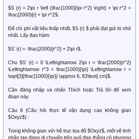
$S (r) = 2\pi r \left (\frac{1000}{\pi r^2} \right) + \pi r^2 =
\frac{2000}{r} + \pi r^2$.
Để chi phí vật liệu thấp nhất, $S (r) $ phải đạt giá trị nhỏ
nhất. Lấy đạo hàm:
$S' (r) = -\frac{2000}{r^2} + 2\pi r$.
Cho $S' (r) = 0 \Leftrightarrow 2\pi r = \frac{2000}{r^2}
\Leftrightarrow r^3 = \frac{1000}{\pi} \Leftrightarrow r =
\sqrt[3]{\frac{1000}{\pi}} \approx 6, 83\text{ cm}$.
Cần đăng nhập và nhấn Thích hoặc Trả lời để xem
đoạn này
Câu 6 (Câu hỏi thực tế vận dụng cao không gian
$Oxyz$) :
Trong không gian với hệ trục tọa độ $Oxyz$, một vệ tinh
nhân tạo đang di chuyển trên quỹ đạo thẳng có phương