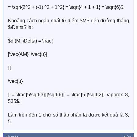
= \sqrt{2^2 + (-1) ^2 + 1^2} = \sqrt{4 + 1 + 1} = \sqrt{6}$.
Khoảng cách ngắn nhất từ điểm $M$ đến đường thẳng
$\Delta$ là:
$d (M, \Delta) = \frac{
[\vec{AM}, \vec{u}]
}{
\vec{u}
} = \frac{5\sqrt{3}}{\sqrt{6}} = \frac{5}{\sqrt{2}} \approx 3,
535$.
Làm tròn đến 1 chữ số thập phân ta được kết quả là 3,
5.