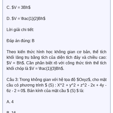
C. $V = 3Bh$
D. $V = \frac{1}{2}Bh$
Lời giải chi tiết:
Đáp án đúng: B
Theo kiến thức hình học không gian cơ bản, thể tích
khối lăng trụ bằng tích của diện tích đáy và chiều cao:
$V = Bh$. Cần phân biệt rõ với công thức tính thể tích
khối chóp là $V = \frac{1}{3}Bh$.
Câu 3: Trong không gian với hệ tọa độ $Oxyz$, cho mặt
cầu có phương trình $ (S) : X^2 + y^2 + z^2 - 2x + 4y -
6z - 2 = 0$. Bán kính của mặt cầu $ (S) $ là:
A. 4
B. 16