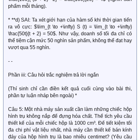
phẩm mỗi tháng).
* **d) SAI: Ta xét giới hạn của hàm số khi thời gian tiến
ra vô cực: $\lim_{t \to +\infty} S (t) = \lim_{t \to +\infty}
\frac{50t}{t + 2} = 50$. Như vậy, doanh số tối đa chỉ có
thể tiệm cận mức 50 nghìn sản phẩm, không thể đạt hay
vượt qua 55 nghìn.
- -
Phần iii: Câu hỏi trắc nghiệm trả lời ngắn
(Thí sinh chỉ cần điền kết quả cuối cùng vào bài thi,
phần tự luận nháp bên ngoài) *
Câu 5: Một nhà máy sản xuất cần làm những chiếc hộp
hình trụ không nắp để đựng hóa chất. Thể tích yêu cầu
thiết kế của mỗi chiếc hộp là 1000 cm³. Để tiết kiệm tối
đa chi phí vật liệu nhất, nhà máy cần thiết kế bán kính
đáy của hộp hình trụ là bao nhiêu centimet? (Yêu cầu