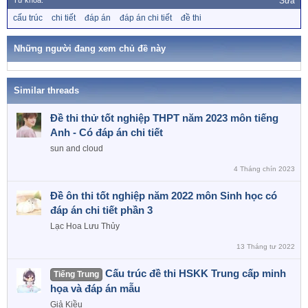
Từ khóa:
Sửa
T
cấu trúc
chi tiết
đáp án
đáp án chi tiết
đề thi
ừ
k
h
Những người đang xem chủ đề này
ó
a
Similar threads
Đề thi thử tốt nghiệp THPT năm 2023 môn tiếng
Anh - Có đáp án chi tiết
sun and cloud
4 Tháng chín 2023
Đề ôn thi tốt nghiệp năm 2022 môn Sinh học có
đáp án chi tiết phần 3
Lạc Hoa Lưu Thủy
13 Tháng tư 2022
Cấu trúc đề thi HSKK Trung cấp minh
Tiếng Trung
họa và đáp án mẫu
Giả Kiều