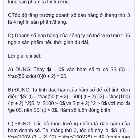
tung sản phẩm ra thị trường.
CTốc độ tăng trưởng doanh số bán hàng ở tháng thứ 3
là 4 nghìn sản phẩm/tháng.
D) Doanh số bán hàng của công ty có thể vượt mức 55
nghìn sản phẩm nếu thời gian đủ dài.
Lời giải chi tiết:
A) ĐÚNG: Thay $t = 0$ vào hàm số ta có $S (0) =
\frac{50 \cdot 0}{0 + 2} = 0$.
B) ĐÚNG; Ta tính đạo hàm của hàm số để xét tính đơn
điệu: $S' (t) = \frac{50 (t + 2) - 50t}{ (t + 2) ^2} = \frac{100}
{ (t + 2) ^2}$. Vì $100 > 0$ và $ (t + 2) ^2 > 0$ với mọi $t
\ge 0$, nên $S' (t) > 0$. Hàm số luôn đồng biến.
C) ĐÚNG: Tốc độ tăng trưởng chính là đạo hàm của
hàm doanh số. Tại tháng thứ 3, tốc độ này là: $S' (3) =
\frac{100}{ (3 + 2) ^2} = \frac{100}{25} = 4$ (nghìn sản