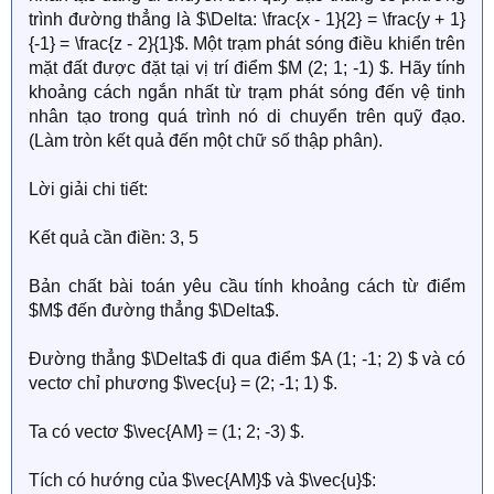
trình đường thẳng là $\Delta: \frac{x - 1}{2} = \frac{y + 1}
{-1} = \frac{z - 2}{1}$. Một trạm phát sóng điều khiển trên
mặt đất được đặt tại vị trí điểm $M (2; 1; -1) $. Hãy tính
khoảng cách ngắn nhất từ trạm phát sóng đến vệ tinh
nhân tạo trong quá trình nó di chuyển trên quỹ đạo.
(Làm tròn kết quả đến một chữ số thập phân).
Lời giải chi tiết:
Kết quả cần điền: 3, 5
Bản chất bài toán yêu cầu tính khoảng cách từ điểm
$M$ đến đường thẳng $\Delta$.
Đường thẳng $\Delta$ đi qua điểm $A (1; -1; 2) $ và có
vectơ chỉ phương $\vec{u} = (2; -1; 1) $.
Ta có vectơ $\vec{AM} = (1; 2; -3) $.
Tích có hướng của $\vec{AM}$ và $\vec{u}$: