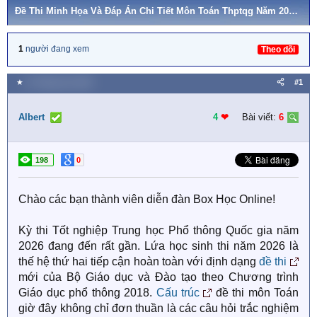
Đề Thi Minh Họa Và Đáp Án Chi Tiết Môn Toán Thptqg Năm 2026 (chuẩn Cấu Trúc Mới)
1
người đang xem
Theo dõi
★
14 Tháng sáu 2026
#1
Albert
4
❤︎
Bài viết:
6
198
0
Chào các bạn thành viên diễn đàn Box Học Online!
Kỳ thi Tốt nghiệp Trung học Phổ thông Quốc gia năm
2026 đang đến rất gần. Lứa học sinh thi năm 2026 là
thế hệ thứ hai tiếp cận hoàn toàn với định dạng
đề thi
mới của Bộ Giáo dục và Đào tạo theo Chương trình
Giáo dục phổ thông 2018.
Cấu trúc
đề thi môn Toán
giờ đây không chỉ đơn thuần là các câu hỏi trắc nghiệm