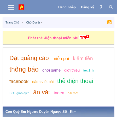
Đăng nhập
Đăng ký
Trang Chủ
Chờ Duyệt
Những nhiệm vụ kiếm tiền
Đặt quảng cáo
kiếm tiền
miễn phí
thông báo
chơi game
giới thiệu
text link
thẻ điện thoại
facebook
cách viết bài
ăn vặt
index
BOT giao dịch
bài mới
Con Quỷ Em Ngược Duyên Ngược Số - Kim