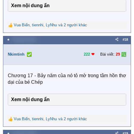
Xem nội dung ẩn
Vua Biển
,
tiennhi
,
LyNhu
và 2 người khác
R
e
a
★
4 Tháng hai 2026
#18
c
t
i
Nkimtinh
222
❤︎
Bài viết:
29
o
n
s
Chương 17 - Bảy năm của nó tỏ mờ trong tâm hồn thơ
:
dại của bé Chép
Xem nội dung ẩn
Vua Biển
,
tiennhi
,
LyNhu
và 2 người khác
R
e
a
★
4 Tháng hai 2026
#19