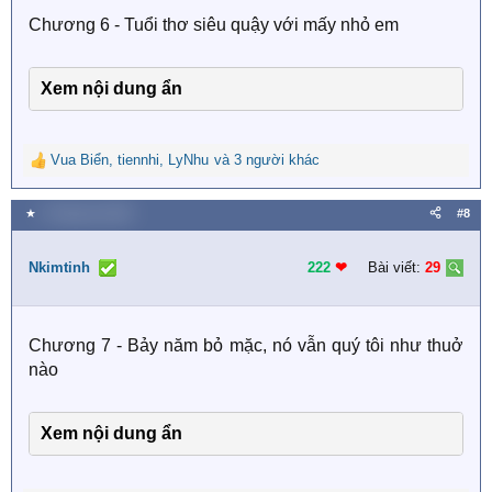
s
Chương 6 - Tuổi thơ siêu quậy với mấy nhỏ em
:
Xem nội dung ẩn
Vua Biển
,
tiennhi
,
LyNhu
và 3 người khác
R
e
a
★
3 Tháng hai 2026
#8
c
t
i
Nkimtinh
222
❤︎
Bài viết:
29
o
n
s
Chương 7 - Bảy năm bỏ mặc, nó vẫn quý tôi như thuở
:
nào
Xem nội dung ẩn