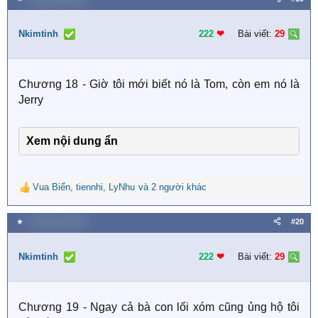
c
t
i
Nkimtinh
222
❤︎
Bài viết:
29
o
n
s
Chương 18 - Giờ tôi mới biết nó là Tom, còn em nó là
:
Jerry
Xem nội dung ẩn
Vua Biển
,
tiennhi
,
LyNhu
và 2 người khác
R
e
a
★
4 Tháng hai 2026
#20
c
t
i
Nkimtinh
222
❤︎
Bài viết:
29
o
n
s
Chương 19 - Ngay cả bà con lối xóm cũng ủng hộ tôi
: