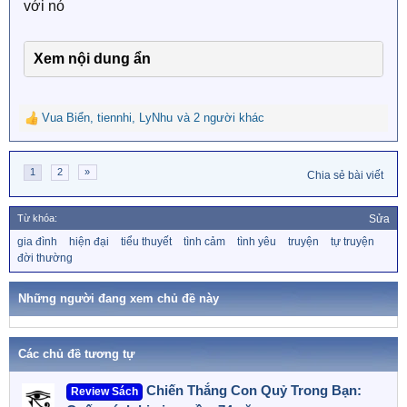
với nó
Xem nội dung ẩn
Vua Biển
,
tiennhi
,
LyNhu
và 2 người khác
R
e
a
1
2
»
c
Chia sẻ bài viết
t
i
Từ khóa:
Sửa
o
n
T
gia đình
hiện đại
tiểu thuyết
tình cảm
tình yêu
truyện
tự truyện
ừ
s
đời thường
k
:
h
ó
Những người đang xem chủ đề này
a
Các chủ đề tương tự
Chiến Thắng Con Quỷ Trong Bạn:
Review Sách