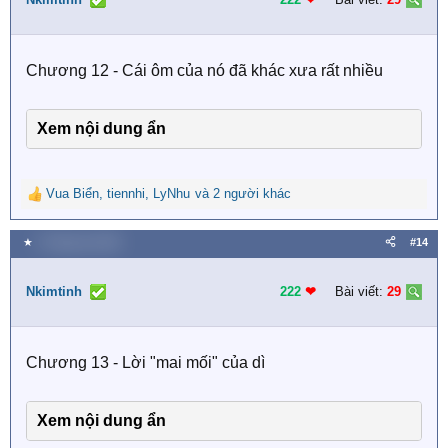
o
n
s
Chương 12 - Cái ôm của nó đã khác xưa rất nhiều
:
Xem nội dung ẩn
Vua Biển
,
tiennhi
,
LyNhu
và 2 người khác
R
e
a
★
4 Tháng hai 2026
#14
c
t
i
Nkimtinh
222
❤︎
Bài viết:
29
o
n
s
Chương 13 - Lời "mai mối" của dì
:
Xem nội dung ẩn