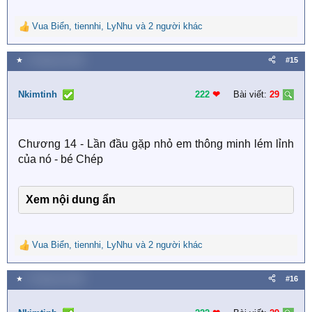
Vua Biển
,
tiennhi
,
LyNhu
và 2 người khác
R
e
a
★
4 Tháng hai 2026
#15
c
t
i
Nkimtinh
222
❤︎
Bài viết:
29
o
n
s
Chương 14 - Lần đầu gặp nhỏ em thông minh lém lỉnh
:
của nó - bé Chép
Xem nội dung ẩn
Vua Biển
,
tiennhi
,
LyNhu
và 2 người khác
R
e
a
★
4 Tháng hai 2026
#16
c
t