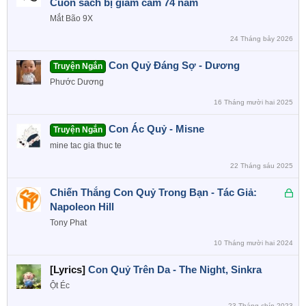
Cuốn sách bị giam cầm 74 năm
Mắt Bão 9X
24 Tháng bảy 2026
Con Quỷ Đáng Sợ - Dương
Truyện Ngắn
Phước Dương
16 Tháng mười hai 2025
Con Ác Quỷ - Misne
Truyện Ngắn
mine tac gia thuc te
22 Tháng sáu 2025
Đ
Chiến Thắng Con Quỷ Trong Bạn - Tác Giả:
ã
Napoleon Hill
k
Tony Phat
h
10 Tháng mười hai 2024
ó
a
[Lyrics]
Con Quỷ Trên Da - The Night, Sinkra
Ột Éc
23 Tháng chín 2023