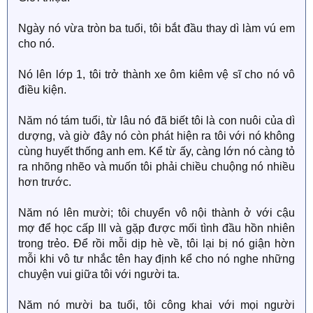
Ngày nó vừa tròn ba tuổi, tôi bắt đầu thay dì làm vú em
cho nó.
Nó lên lớp 1, tôi trở thành xe ôm kiêm vệ sĩ cho nó vô
điều kiện.
Năm nó tám tuổi, từ lâu nó đã biết tôi là con nuôi của dì
dượng, và giờ đây nó còn phát hiện ra tôi với nó không
cùng huyết thống anh em. Kể từ ấy, càng lớn nó càng tỏ
ra nhõng nhẽo và muốn tôi phải chiều chuộng nó nhiều
hơn trước.
Năm nó lên mười; tôi chuyển vô nội thành ở với cậu
mợ để học cấp III và gặp được mối tình đầu hồn nhiên
trong trẻo. Để rồi mỗi dịp hè về, tôi lại bị nó giận hờn
mỗi khi vô tư nhắc tên hay định kể cho nó nghe những
chuyện vui giữa tôi với người ta.
Năm nó mười ba tuổi, tôi công khai với mọi người