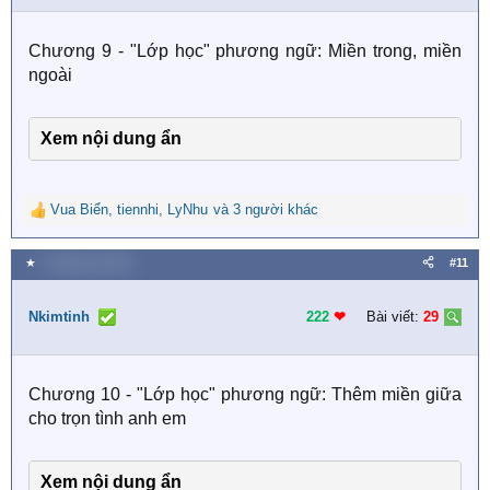
n
s
Chương 9 - "Lớp học" phương ngữ: Miền trong, miền
:
ngoài
Xem nội dung ẩn
Vua Biển
,
tiennhi
,
LyNhu
và 3 người khác
R
e
a
★
3 Tháng hai 2026
#11
c
t
i
Nkimtinh
222
❤︎
Bài viết:
29
o
n
s
Chương 10 - "Lớp học" phương ngữ: Thêm miền giữa
:
cho trọn tình anh em
Xem nội dung ẩn