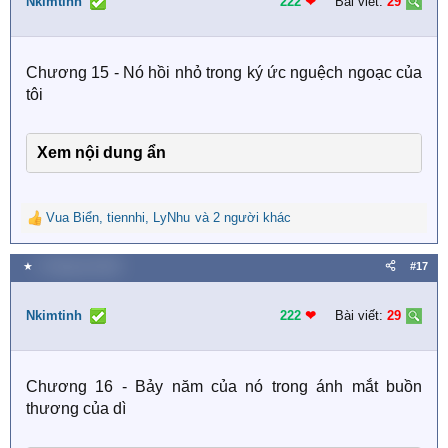
i
Nkimtinh
222
❤︎
Bài viết:
29
o
n
s
Chương 15 - Nó hồi nhỏ trong ký ức nguệch ngoạc của
:
tôi
Xem nội dung ẩn
Vua Biển
,
tiennhi
,
LyNhu
và 2 người khác
R
e
a
★
4 Tháng hai 2026
#17
c
t
i
Nkimtinh
222
❤︎
Bài viết:
29
o
n
s
Chương 16 - Bảy năm của nó trong ánh mắt buồn
:
thương của dì