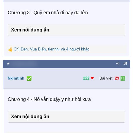
n
s
Chương 3 - Quỷ em nhà dì nay đã lớn
:
Xem nội dung ẩn
Chì Đen
,
Vua Biển
,
tiennhi
và 4 người khác
R
e
a
★
3 Tháng hai 2026
#5
c
t
i
Nkimtinh
222
❤︎
Bài viết:
29
o
n
s
Chương 4 - Nó vẫn quậy y như hồi xưa
:
Xem nội dung ẩn