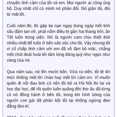
chuyện tình cảm của tôi và em. Mọi người ai cũng ủng
hộ. Duy nhất chỉ có mình nó phản đối. Nó giận tôi, đòi
từ mặt tôi.
Cuối năm đó, tôi gặp tai nạn ngay trong ngày mối tình
sâu đậm tan vỡ, phải nằm điều trị gần hai tháng trời, ăn
Tết luôn trong viện. Nó là người cam chịu thiệt thòi
nhiều nhất để luôn ở bên săn sóc cho tôi. Vậy nhưng tôi
vì cố chấp tình cảm với em đã vô tâm bỏ mặc, chẳng
một chút đoái hoài tới tấm lòng đáng quý như ngọc như
vàng của nó.
Qua năm sau, nó lên mười bốn. Vừa ra viện, tôi tệ tới
mức không một lời chào hay một lời cảm ơn. Vì muốn
quên đi nỗi đau tình cũ nên tôi bỏ ra Hà Nội thi lại và
học đại học, để rồi quên luôn quãng đời thơ ấu đã từng
có nó đồng hành ở bên tôi, trong khi hình bóng của
người con gái đã phản bội tôi lại không ngừng đeo
đẳng tâm trí.