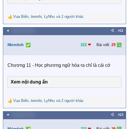
Vua Biển
,
tiennhi
,
LyNhu
và 2 người khác
R
e
a
★
4 Tháng hai 2026
#12
c
t
i
Nkimtinh
222
❤︎
Bài viết:
29
o
n
s
Chương 11 - Học phương ngữ hóa ra chỉ là cái cớ
:
Xem nội dung ẩn
Vua Biển
,
tiennhi
,
LyNhu
và 2 người khác
R
e
a
★
4 Tháng hai 2026
#13
c
t
i
Nkimtinh
222
❤︎
Bài viết:
29