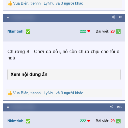
Vua Biển
,
tiennhi
,
LyNhu
và 3 người khác
R
e
a
★
3 Tháng hai 2026
#9
c
t
i
Nkimtinh
222
❤︎
Bài viết:
29
o
n
s
Chương 8 - Chơi đã đời, nó còn chưa chịu cho tôi đi
:
ngủ
Xem nội dung ẩn
Vua Biển
,
tiennhi
,
LyNhu
và 3 người khác
R
e
a
★
3 Tháng hai 2026
#10
c
t
i
Nkimtinh
222
❤︎
Bài viết:
29
o