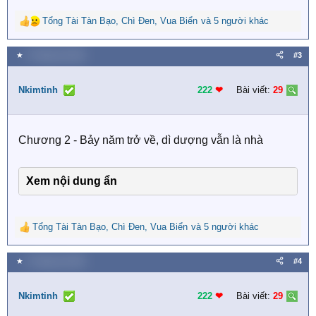
Tổng Tài Tàn Bạo
,
Chì Đen
,
Vua Biển
và 5 người khác
R
e
a
★
3 Tháng hai 2026
#3
c
t
i
Nkimtinh
222
❤︎
Bài viết:
29
o
n
s
Chương 2 - Bảy năm trở về, dì dượng vẫn là nhà
:
Xem nội dung ẩn
Tổng Tài Tàn Bạo
,
Chì Đen
,
Vua Biển
và 5 người khác
R
e
a
★
3 Tháng hai 2026
#4
c
t
i
Nkimtinh
222
❤︎
Bài viết:
29
o