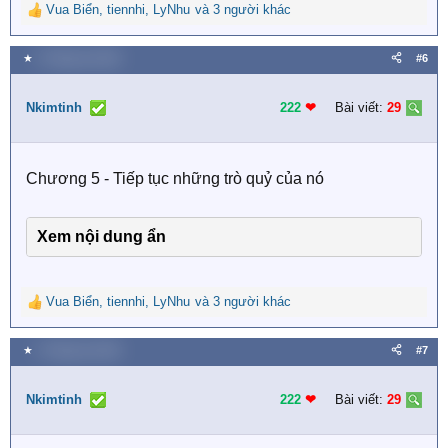
Vua Biển
,
tiennhi
,
LyNhu
và 3 người khác
R
e
a
★
3 Tháng hai 2026
#6
c
t
i
Nkimtinh
222
❤︎
Bài viết:
29
o
n
s
Chương 5 - Tiếp tục những trò quỷ của nó
:
Xem nội dung ẩn
Vua Biển
,
tiennhi
,
LyNhu
và 3 người khác
R
e
a
★
3 Tháng hai 2026
#7
c
t
i
Nkimtinh
222
❤︎
Bài viết:
29
o
n