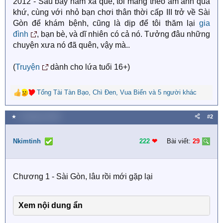
2012 - Sau bảy năm xa quê, tôi mang theo ám ảnh quá
khứ, cùng với nhỏ bạn chơi thân thời cấp III trở về Sài
Gòn để khám bệnh, cũng là dịp để tôi thăm lại
gia
đình
, bạn bè, và dĩ nhiên có cả nó. Tưởng đâu những
chuyện xưa nó đã quên, vậy mà..
(
Truyện
dành cho lứa tuổi 16+)​
Tổng Tài Tàn Bạo
,
Chì Đen
,
Vua Biển
và 5 người khác
R
e
a
★
3 Tháng hai 2026
#2
c
t
i
Nkimtinh
222
❤︎
Bài viết:
29
o
n
s
Chương 1 - Sài Gòn, lâu rồi mới gặp lại
:
Xem nội dung ẩn