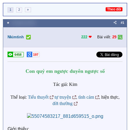
Theo dõi
1
2
»
★
3 Tháng hai 2026
#1
Nkimtinh
222
❤︎
Bài viết:
29
6458
197
Con quỷ em ngược duyên ngược số
Tác giả: Kim
Thể loại:
Tiểu thuyết
tự truyện
,
tình cảm
, hiện thực,
đời thường
Giới thiệu: