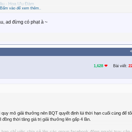
Đâu - Hoa Ưu Đàm
Bấm vào để xem thêm..
chia sẻ facebook
ầu, ad đừng có phạt à ~
sẽ là người có bài viết được like nhiều nhất qua Facebook
1/11/2018 tổng kết & trao giải.
ẽ tăng quy mô giải thưởng & thời gian tham dự.
1,628
❤︎
Bài viết:
2
hiều like nhất như sau:
 quy mô giải thưởng nên BQT quyết định lùi thời hạn cuối cùng để t
ồng thời tăng giá trị giải thưởng lên gấp 4 lần.
bạn chỉ việc chia sẻ lên các group facebook đông người truy cập 