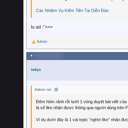
Các Nhiệm Vụ Kiếm Tiền Tại Diễn Đàn
Iu ad :">>>
Admin
R
e
a
★
29 Tháng mười 2018
c
t
i
iwkys
o
n
s
Admin nói:
:
Đêm hôm rảnh rỗi lướt 1 vòng duyệt bài viết của 
là số like nhận được thông qua người dùng trên F
Ví dụ dưới đây là 1 vài topic "nghìn like" nhận đ