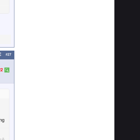
#27
22
ổng
sẽ