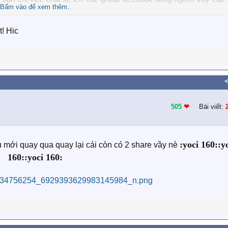
Bấm vào để xem thêm..
ục có thể bị facebook đánh dấu spam và xóa bài.
̣t! Hic
sẻ trên fb và có thể nhờ bạn bè like.
505
❤︎
Bài viết:
ook, bạn sẽ được rất nhiều like.
:yoci 160::y
u mới quay qua quay lại cái còn có 2 share vầy nè
160::yoci 160: