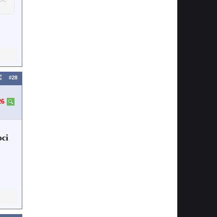
#28
26
oci