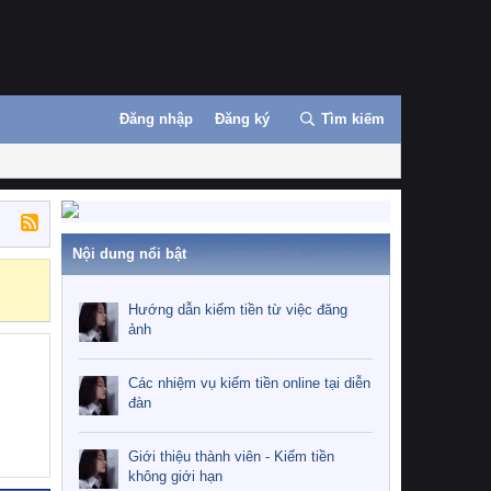
Đăng nhập
Đăng ký
Tìm kiếm
Nội dung nổi bật
Những nhiệm 
Hướng dẫn kiếm tiền từ việc đăng
ảnh
Các nhiệm vụ kiếm tiền online tại diễn
đàn
Giới thiệu thành viên - Kiếm tiền
không giới hạn