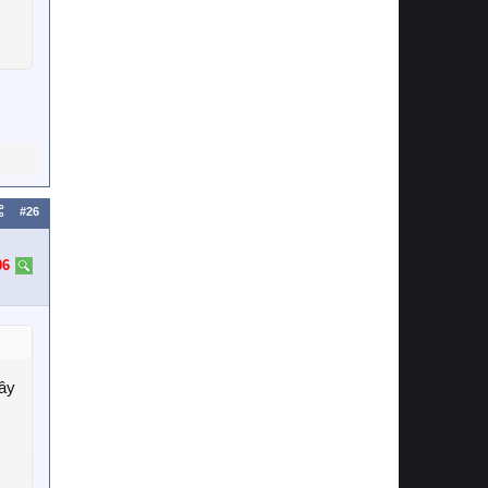
#26
06
Đây