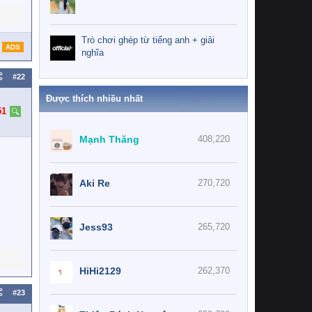
Trò chơi ghép từ tiếng anh + giải
ADS
nghĩa
#22
Được thích nhiều nhất
51
Mạnh Thăng
408,220
Aki Re
270,720
Jess93
265,720
HiHi2129
262,370
#23