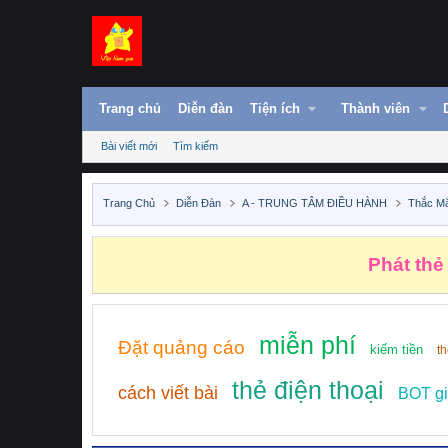
Trang chủ
Diễn đàn
Tiện ích
Thành viên
Bài viết mới
Tìm kiếm
Trang Chủ
Diễn Đàn
A - TRUNG TÂM ĐIỀU HÀNH
Thắc M
Phát thẻ
miễn phí
Đặt quảng cáo
kiếm tiền
t
thẻ điện thoại
cách viết bài
BOT gi