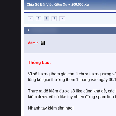
Chia Sẻ Bài Viết Kiếm Xu + 200.000 Xu
«
1
2
3
»
★
28 Tháng mười 2018
Admin
Thông báo:
Vì số lượng tham gia còn ít chưa tương xứng vớ
tổng kết giải thưởng thêm 1 tháng vào ngày 30/11
Thực ra để kiếm được số like cũng khá dễ, các 
kiếm được vô số like tuy nhiên đừng spam liên 
Nhanh tay kiếm tiền nào!