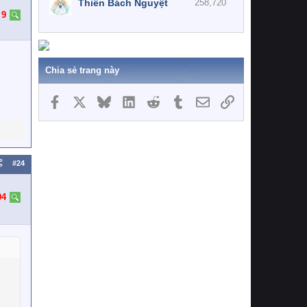
Thiên Bách Nguyệt
258,720
:
9
Chia sẻ trang này
Facebook
X
Bluesky
LinkedIn
Reddit
Tumblr
Email
Link
#24
04