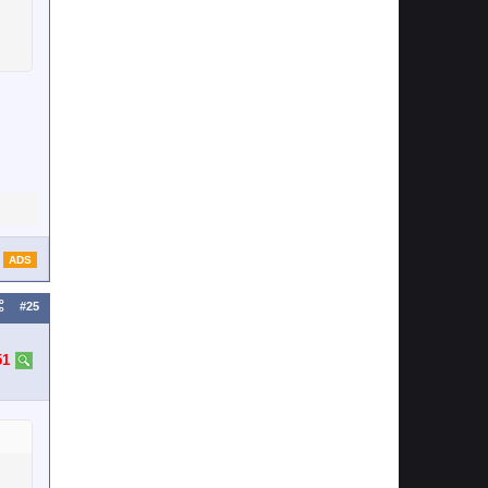
ADS
#25
51