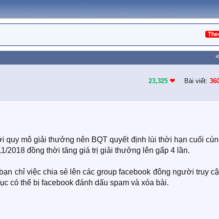
The
23,325
❤︎
Bài viết:
36
i quy mô giải thưởng nên BQT quyết định lùi thời hạn cuối cù
/2018 đồng thời tăng giá trị giải thưởng lên gấp 4 lần.
bạn chỉ việc chia sẻ lên các group facebook đông người truy c
tục có thể bị facebook đánh dấu spam và xóa bài.