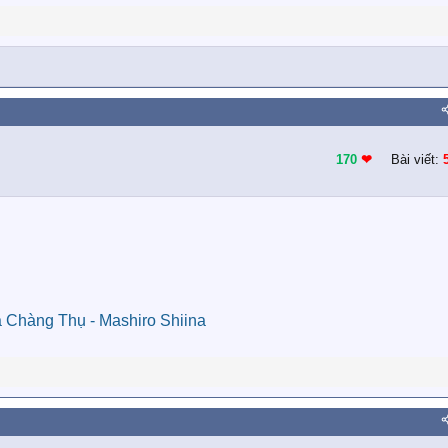
170
❤︎
Bài viết:
a Chàng Thụ - Mashiro Shiina