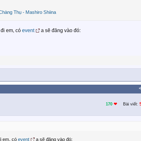
Chàng Thụ - Mashiro Shiina
 đi em, có
event
a sẽ đăng vào đó:
170
❤︎
Bài viết:
đi em, có
event
a sẽ đăng vào đó: