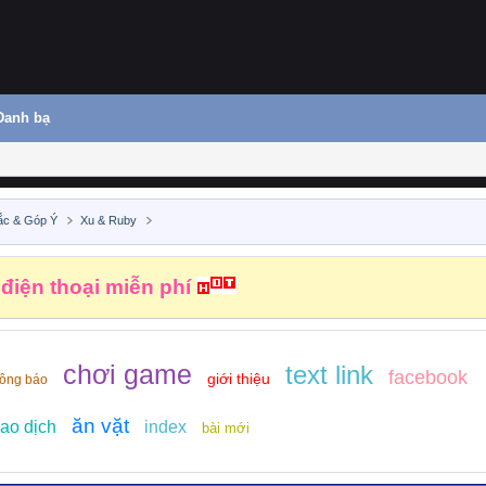
Danh bạ
ắc & Góp Ý
Xu & Ruby
 điện thoại miễn phí
chơi game
text link
facebook
giới thiệu
hông báo
ăn vặt
ao dịch
index
bài mới