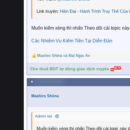
Link truyện:
Hiện Đại - Hành Trình Truy Thê Của 
Muốn kiếm xèng thì nhấn Theo dõi cái topic này
Các Nhiệm Vụ Kiếm Tiền Tại Diễn Đàn
Mashiro Shiina
và
Mai Ngọc An
R
e
a
Cho thuê BOT tự động giao dịch crypto
c
t
★
28 Tháng mười 2018
i
o
n
Mashiro Shiina
s
:
Admin nói:
Muốn kiếm xèng thì nhấn Theo dõi cái topic này 