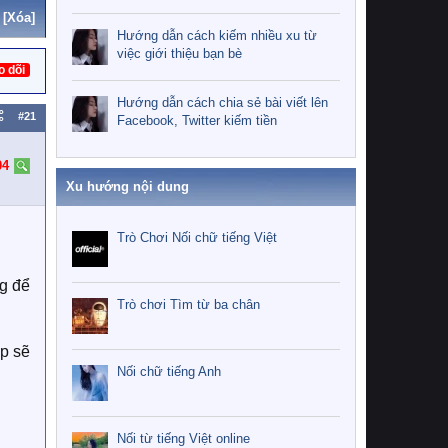
[Xóa]
Hướng dẫn cách kiếm nhiều xu từ
việc giới thiệu bạn bè
o dõi
Hướng dẫn cách chia sẻ bài viết lên
#21
Facebook, Twitter kiếm tiền
04
Xu hướng nội dung
Trò Chơi Nối chữ tiếng Việt
ng để
Trò chơi Tìm từ ba chân
ập sẽ
Nối chữ tiếng Anh
Nối từ tiếng Việt online