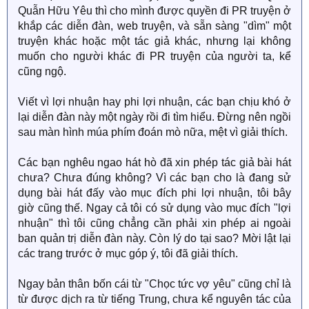
Quẫn Hữu Yêu thì cho mình được quyền đi PR truyện ở
khắp các diễn đàn, web truyện, và sẵn sàng "dìm" một
truyện khác hoặc một tác giả khác, nhưng lại không
muốn cho người khác đi PR truyện của người ta, kể
cũng ngộ.
Viết vì lợi nhuận hay phi lợi nhuận, các bạn chịu khó ở
lại diễn đàn này một ngày rồi đi tìm hiểu. Đừng nên ngồi
sau màn hình múa phím đoán mò nữa, mệt vì giải thích.
Các bạn nghêu ngao hát hò đã xin phép tác giả bài hát
chưa? Chưa đúng không? Vì các bạn cho là đang sử
dụng bài hát đấy vào mục đích phi lợi nhuận, tôi bây
giờ cũng thế. Ngay cả tôi có sử dụng vào mục đích "lợi
nhuận" thì tôi cũng chẳng cần phải xin phép ai ngoài
ban quản trị diễn đàn này. Còn lý do tại sao? Mời lật lại
các trang trước ở mục góp ý, tôi đã giải thích.
Ngay bản thân bốn cái từ "Chọc tức vợ yêu" cũng chỉ là
từ được dịch ra từ tiếng Trung, chưa kể nguyên tác của