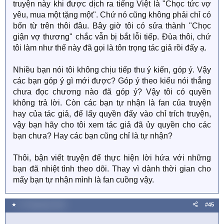
truyện này khi được dịch ra tiếng Việt là "Chọc tức vợ
yêu, mua một tặng một". Chứ nó cũng không phải chỉ có
bốn từ trên thôi đâu. Bây giờ tôi có sửa thành "Chọc
giận vợ thương" chắc vẫn bị bắt lỗi tiếp. Đùa thôi, chứ
tôi làm như thế này đã gọi là tôn trọng tác giả rồi đấy ạ.
Nhiều bạn nói tôi không chịu tiếp thu ý kiến, góp ý. Vậy
các bạn góp ý gì mới được? Góp ý theo kiểu nói thẳng
chưa đọc chương nào đã góp ý? Vậy tôi có quyền
không trả lời. Còn các bạn tự nhận là fan của truyện
hay của tác giả, để lấy quyền đấy vào chỉ trích truyện,
vậy bạn hãy cho tôi xem tác giả đã ủy quyền cho các
bạn chưa? Hay các bạn cũng chỉ là tự nhận?
Thôi, bận viết truyện để thực hiện lời hứa với những
bạn đã nhiệt tình theo dõi. Thay vì dành thời gian cho
mấy bạn tự nhận mình là fan cuồng vậy.
★
27 Tháng bảy 2020
#45