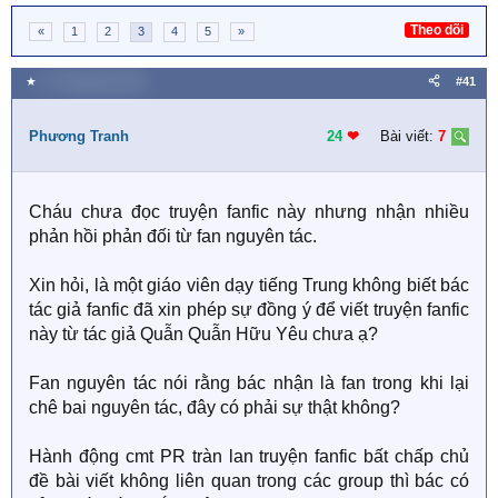
Theo dõi
«
1
2
3
4
5
»
★
27 Tháng bảy 2020
#41
Phương Tranh
24
❤︎
Bài viết:
7
Cháu chưa đọc truyện fanfic này nhưng nhận nhiều
phản hồi phản đối từ fan nguyên tác.
Xin hỏi, là một giáo viên dạy tiếng Trung không biết bác
tác giả fanfic đã xin phép sự đồng ý để viết truyện fanfic
này từ tác giả Quẫn Quẫn Hữu Yêu chưa ạ?
Fan nguyên tác nói rằng bác nhận là fan trong khi lại
chê bai nguyên tác, đây có phải sự thật không?
Hành động cmt PR tràn lan truyện fanfic bất chấp chủ
đề bài viết không liên quan trong các group thì bác có