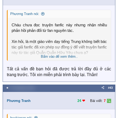
Phương Tranh nói:
Cháu chưa đọc truyện fanfic này nhưng nhận nhiều
phản hồi phản đối từ fan nguyên tác.
Xin hỏi, là một giáo viên dạy tiếng Trung không biết bác
tác giả fanfic đã xin phép sự đồng ý để viết truyện fanfic
này từ tác giả Quẫn Quẫn Hữu Yêu chưa ạ?
Bấm vào để xem thêm..
Fan nguyên tác nói rằng bác nhận là fan trong khi lại
Tất cả vấn đề bạn hỏi đã được trả lời đầy đủ ở các
chê bai nguyên tác, đây có phải sự thật không?
trang trước. Tôi xin miễn phải trình bày lại. Thân!
Hành động cmt PR tràn lan truyện fanfic bất chấp chủ
đề bài viết không liên quan trong các group thì bác có
★
27 Tháng bảy 2020
#43
cảm thấy đúng đắn không ạ?
Phương Tranh
24
❤︎
Bài viết:
7
Fan cảm thấy bác nói viết truyện vì sở thích và không
cầu lợi nhuận thì không cần phải để tất cả mọi người
phải biết đến fanfic này, việc bác cố gắng đi PR là
huykienan nói: