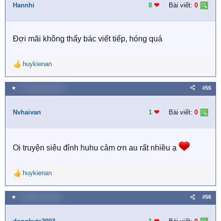
i
Hannhi
8
❤︎
Bài viết:
0
o
n
s
Đợi mãi không thấy bác viết tiếp, hóng quá
:
huykienan
R
e
a
★
31 Tháng bảy 2020
#55
c
t
i
Nvhaivan
1
❤︎
Bài viết:
0
o
n
s
Oi truyện siêu đỉnh huhu cảm ơn au rất nhiều ạ
:
huykienan
R
e
a
★
2 Tháng tám 2020
#56
c
t