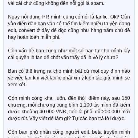
Bác nói bác không hỏi má Quẫn để viết và còn có bạn
vài cái chứ cũng không đến nỗi gọi là spam.
nói về vấn đề kiện tụng.
Ngay nội dung PR mình cũng có nói là fanfic. Ok? Còn
Cho dù cháu không biết luận nhưng cháu nghĩ có lẽ bác
vào diễn đàn bạn vẫn có thể tìm kiếm nhiều truyện đang
không làm sai.
edit, convert ở đây để đọc cũng như hàng trăm chủ đề
hay hoàn toàn miễn phí.
Nhưng cháu không hỏi bác sai hay đúng mà chỉ đứng
trên phương diện fan má Quẫn nghĩ rằng hỏi ý kiến tác
Còn vấn đề bạn cũng như một số bạn tự cho mình lấy
giả nguyên tác là sự tôn trọng của một fan dành cho tác
cái quyền là fan để chất vấn thấy đã là vô lý chưa?
giả mk hâm mộ. Nhưng có vẻ không phải ai cũng nghĩ
vậy sao ạ?
Bạn có thể trưng ra cho mình bất cứ một quy định nào
về việc fan khi viết fanfic phải xin ý kiến tác giả, mình sẽ
Cháu nghĩ bác biết tiếng Trung thì làm vậy không tốn
xem xét.
nhiều thời gian mà còn cho thấy bác là một fan đúng
nghĩa tôn trọng tác giả nguyên tác ạ.
Còn mình công khai luôn, đến thời điểm này, sau 150
chương, mỗi chương trung bình 1.100 từ, mình đã kiếm
Nếu bác có được sự đồng ý của tác giả Quẫn Quẫn
được khoảng 40.000 VNĐ, tiếc là phải đủ 200.000 mới
Hữu Yêu có lẽ fan nguyên tác sẽ không phản ứng kịch
được rút. Vậy viết để làm gì? Tự các bạn trả lời được.
liệt như vậy ạ.
Về việc bác PR thì bác nói như trên. Nhưng mục đích
Còn bạn phủ nhận công người edit, beta truyện mình