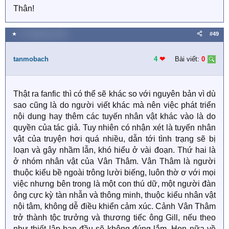
Ngôn tình vốn là "phi lý", với những điều bác chỉ ra thật
Thân!
ra cháu cũng có thể giải thích tính hợp lý của truyện ạ.
★
27 Tháng bảy 2020
#49
Nhưng các bạn fan nói ở đây là sự "vô lý".
tanmobach
4
❤︎
Bài viết:
0
Đối với hai khái niệm này thật ra rất khó nói.
Nhưng đơn giản là tác giả viết ngôn từ phù hợp và đọc
giả thậm chí có thể tự biện giải cho truyện đọc giả sẽ
Thật ra fanfic thì có thể sẽ khác so với nguyên bản vì dù
tiếp nhận một cách hiển nhiên; còn viết không tốt,
sao cũng là do người viết khác mà nên việc phát triển
khoảng cách quá lớn sẽ khiến người khác khó tiếp thu
nội dung hay thêm các tuyến nhân vật khác vào là do
được và cảm thấy sự "vô lý".
quyền của tác giả. Tuy nhiên có nhận xét là tuyến nhân
vật của truyện hơi quá nhiều, dẫn tới tình trạng sẽ bị
Bác nói văn phong của má Quẫn hay là do một phần
loạn và gây nhầm lẫn, khó hiểu ở vài đoạn. Thứ hai là
của người edit, beta thì cháu không ủng hộ lắm vì cảm
ở nhóm nhân vật của Vân Thâm. Vân Thâm là người
giác như bác nói văn phong nguyên tác bên Trung bị
thuộc kiểu bề ngoài trông lười biếng, luôn thờ ơ với mọi
thay đổi rất nhiều nên đọc giả Việt mới thấy hay ạ.
việc nhưng bên trong là một con thú dữ, một người đàn
ông cực kỳ tàn nhẫn và thông minh, thuộc kiểu nhân vật
Cháu không biết tiếng Trung nhưng cháu đã đọc bản
nội tâm, không dễ điều khiển cảm xúc. Cảnh Vân Thâm
convert và các bản beta của nhiều người quả là có sự
trở thành tộc trưởng và thương tiếc ông Gill, nếu theo
khác biệt.
như thiết lập ban đầu sẽ không đúng lắm. Hon nữa về