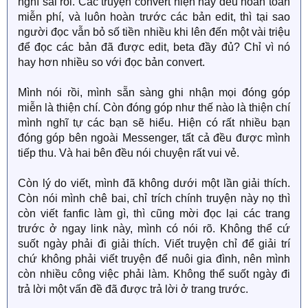
của bác khi viết truyện là gì ạ?
nghĩ sai rồi. Các truyện convert hiện nay đều hoàn toàn
miễn phí, và luôn hoàn trước các bản edit, thì tại sao
Là bác muốn thảo mãn nhu cầu bản thân tiếc nuối thì
người đọc vẫn bỏ số tiền nhiều khi lên đến một vài triệu
đâu cần tất cả đều biết bác đang viết fanfic trong khi
để đọc các bản đã được edit, beta đầy đủ? Chỉ vì nó
người bình thường người ta PR là để kiếm lợi nhuận,
hay hơn nhiều so với đọc bản convert.
hot, sự nổi tiếng.. ạ?
Mình nói rồi, mình sẵn sàng ghi nhận mọi đóng góp
Mà cho dù bác PR thì có ai cấm bác đâu chỉ là bác PR
miễn là thiện chí. Còn đóng góp như thế nào là thiện chí
không rõ ràng và trong những bài viết KO LIÊN QUAN
mình nghĩ tự các bạn sẽ hiểu. Hiện có rất nhiều bạn
đến truyện "Chọc tức vợ yêu - mua một tặng một"
đóng góp bên ngoài Messenger, tất cả đều được mình
tiếp thu. Và hai bên đều nói chuyện rất vui vẻ.
Việc này gây phản cảm với các fan nhà khác và gây
ảnh hưởng xấu cho nguyên tác ạ. Thậm chí có khi có
Còn lý do viết, mình đã không dưới một lần giải thích.
thể nói là spam ạ.
Còn nói mình chê bai, chỉ trích chính truyện này nọ thì
còn viết fanfic làm gì, thì cũng mời đọc lại các trang
Việc các fan khác nói truyện bác vô lý thì cháu nghĩ
trước ở ngay link này, mình có nói rõ. Không thể cứ
các bạn ý nghĩ như thế này.
suốt ngày phải đi giải thích. Viết truyện chỉ để giải trí
chứ không phải viết truyện để nuôi gia đình, nên mình
Bác đã chỉ ra những điều vô lý trong truyện nguyên tác
còn nhiều công việc phải làm. Không thể suốt ngày đi
nhưng cháu thấy có thể nói là "phi lý" thì đúng tính chất
trả lời một vấn đề đã được trả lời ở trang trước.
hơn thì phải ạ.