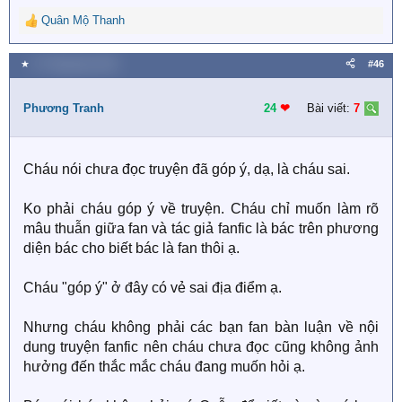
phải biết đến fanfic này, việc bác cố gắng đi PR là
Quân Mộ Thanh
nhằm kiếm lợi nhuận, có phải không bác ạ?
R
e
a
Fan thấy đây là hành vi gây phản cảm cho truyện, bác
★
27 Tháng bảy 2020
#46
c
có thấy vậy không ạ?
t
i
Phương Tranh
24
❤︎
Bài viết:
7
Có người nói khi đang bàn luận về vấn đề viết fanfic
o
của bác, vì bác nói không lại mà dùng bối phận nói
n
s
người ta không lễ phép, bác có muốn giải thích gì
Cháu nói chưa đọc truyện đã góp ý, dạ, là cháu sai.
:
không ạ?
Ko phải cháu góp ý về truyện. Cháu chỉ muốn làm rõ
Mong bác có thể cho một vài lời bày tỏ ạ.
mâu thuẫn giữa fan và tác giả fanfic là bác trên phương
diện bác cho biết bác là fan thôi ạ.
Cháu "góp ý" ở đây có vẻ sai địa điểm ạ.
Nhưng cháu không phải các bạn fan bàn luận về nội
dung truyện fanfic nên cháu chưa đọc cũng không ảnh
hưởng đến thắc mắc cháu đang muốn hỏi ạ.