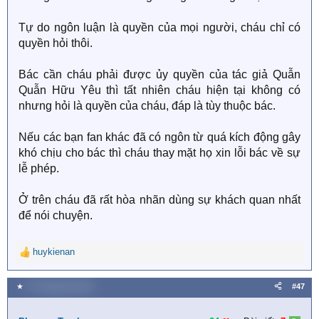
Tự do ngôn luận là quyền của mọi người, cháu chỉ có
quyền hỏi thôi.
Bác cần cháu phải được ủy quyền của tác giả Quẫn
Quẫn Hữu Yêu thì tất nhiên cháu hiện tại không có
nhưng hỏi là quyền của cháu, đáp là tùy thuộc bác.
Nếu các bạn fan khác đã có ngôn từ quá kích động gây
khó chịu cho bác thì cháu thay mặt họ xin lỗi bác về sự
lễ phép.
Ở trên cháu đã rất hòa nhãn dùng sự khách quan nhất
để nói chuyện.
huykienan
R
e
a
★
27 Tháng bảy 2020
#47
c
t