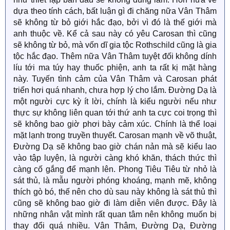
dựa theo tính cách, bất luận gì đi chăng nữa Vân Thâm
Nhưng chỉ cần đọc được cả hai loại edit này thì thấy
sẽ không từ bỏ giới hắc đạo, bởi vì đó là thế giới mà
được sự khác biệt của văn phong là không tạo ảnh
anh thuộc về. Kể cả sau này có yêu Carosan thì cũng
hưởng lớn lắm về mặt nội dung truyện không lắm
sẽ không từ bỏ, mà vốn dĩ gia tộc Rothschild cũng là gia
truyện có thay đổi lớn mà hay hơn.
tộc hắc đạo. Thêm nữa Vân Thâm tuyệt đối không dính
líu tới ma túy hay thuốc phiện, anh ta rất kị mặt hàng
Bác cảm thấy cháu chưa đọc truyện fanfic mà "chỉ
này. Tuyến tình cảm của Vân Thâm và Carosan phát
trích" bác thì cháu không có ý gì xúc phạm ạ, bởi như
triển hơi quá nhanh, chưa hợp lý cho lắm. Đường Dạ là
cháu giải thích thì cháu không nói về vấn đề nội dung
fanfic.
một người cực kỳ ít lời, chính là kiểu người nếu như
thực sự không liên quan tới thứ anh ta cực coi trọng thì
Nếu bác thấy cháu không đọc truyện mà "góp ý" thì
sẽ không bao giờ phơi bày cảm xúc. Chính là thể loại
cháu vẫn chưa nhận được câu trả lời của bác về phản
mặt lạnh trong truyền thuyết. Carosan mạnh về võ thuật,
ánh về thái độ gay gắt của bác đối với bạn ấy ạ và có
Đường Dạ sẽ không bao giờ chán nản mà sẽ kiểu lao
thật là bác cảm thấy truyện nguyên tác có gì đáng chê
vào tập luyện, là người càng khó khăn, thách thức thì
bai không.
càng cố gắng để mạnh lên. Phong Tiêu Tiêu từ nhỏ là
sát thủ, là mẫu người phóng khoáng, mạnh mẽ, không
Bác có cảm thấy cháu không có tư cách hỏi bác mà
thích gò bó, thế nên cho dù sau này không là sát thủ thì
không trả lời thì cháu cũng không thể làm gì được đâu.
cũng sẽ không bao giờ đi làm diễn viên được. Đây là
những nhân vật mình rất quan tâm nên không muốn bị
Tự do ngôn luận là quyền của mọi người, cháu chỉ có
thay đổi quá nhiều. Vân Thâm, Đường Dạ, Đường