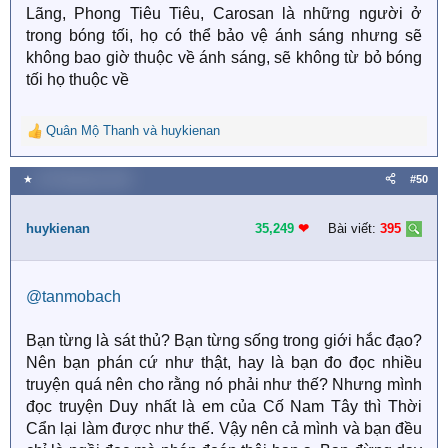
quyền hỏi thôi.
Lãng, Phong Tiêu Tiêu, Carosan là những người ở
trong bóng tối, họ có thể bảo vệ ánh sáng nhưng sẽ
Bác cần cháu phải được ủy quyền của tác giả Quẫn
không bao giờ thuộc về ánh sáng, sẽ không từ bỏ bóng
Quẫn Hữu Yêu thì tất nhiên cháu hiện tại không có
tối họ thuộc về
nhưng hỏi là quyền của cháu, đáp là tùy thuộc bác.
Nếu các bạn fan khác đã có ngôn từ quá kích động gây
Quân Mộ Thanh
và
huykienan
R
khó chịu cho bác thì cháu thay mặt họ xin lỗi bác về sự
e
lễ phép.
a
★
28 Tháng bảy 2020
#50
c
Ở trên cháu đã rất hòa nhãn dùng sự khách quan nhất
t
i
huykienan
35,249
❤︎
Bài viết:
395
để nói chuyện.
o
n
s
@tanmobach
:
Bạn từng là sát thủ? Bạn từng sống trong giới hắc đạo?
Nên bạn phán cứ như thật, hay là bạn đo đọc nhiều
truyện quá nên cho rằng nó phải như thế? Nhưng mình
đọc truyện Duy nhất là em của Cố Nam Tây thì Thời
Cẩn lại làm được như thế. Vậy nên cả mình và bạn đều