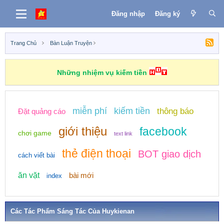
Đăng nhập
Đăng ký
Trang Chủ
Bàn Luận Truyện
Những nhiệm vụ kiếm tiền
miễn phí
kiếm tiền
thông báo
Đặt quảng cáo
giới thiệu
facebook
chơi game
text link
thẻ điện thoại
BOT giao dịch
cách viết bài
ăn vặt
bài mới
index
Các Tác Phẩm Sáng Tác Của Huykienan