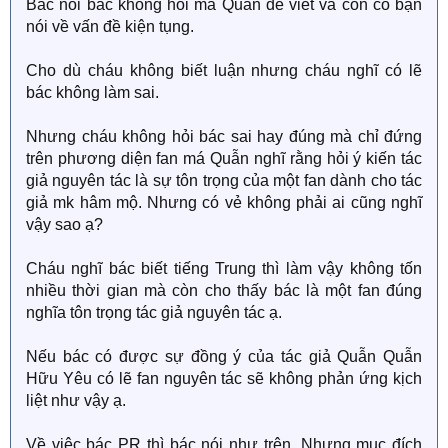
Bác nói bác không hỏi má Quẫn để viết và còn có bạn
nói về vấn đề kiện tụng.
Cho dù cháu không biết luận nhưng cháu nghĩ có lẽ
bác không làm sai.
Nhưng cháu không hỏi bác sai hay đúng mà chỉ đứng
trên phương diện fan má Quẫn nghĩ rằng hỏi ý kiến tác
giả nguyên tác là sự tôn trọng của một fan dành cho tác
giả mk hâm mộ. Nhưng có vẻ không phải ai cũng nghĩ
vậy sao ạ?
Cháu nghĩ bác biết tiếng Trung thì làm vậy không tốn
nhiều thời gian mà còn cho thấy bác là một fan đúng
nghĩa tôn trọng tác giả nguyên tác ạ.
Nếu bác có được sự đồng ý của tác giả Quẫn Quẫn
Hữu Yêu có lẽ fan nguyên tác sẽ không phản ứng kịch
liệt như vậy ạ.
Về việc bác PR thì bác nói như trên. Nhưng mục đích