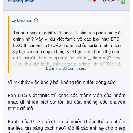
i
Phương Tranh
24
❤︎
Bài viết:
7
o
n
s
Lệ Diệp nói:
:
Tại sao bạn lại nghĩ viết fanfic là phải xin phép tác giả
chính nhỉ? Vậy ví dụ viết fanfic về các idol như BTS,
EXO thì xin ai? Ib fb để xin chính chủ, nói là mình muốn
yy bạn với anh này anh nọ, viết bạn là một anh thụ nằm
dưới người khác trong mấy
tác phẩm
đam mỹ? Hay
ví dụ như viết fanfic ship cp trong anime, xin ai? Tác giả
Bấm vào để xem thêm..
vẽ, nhà sản xuất hay người nào?
Vì mk thấy việc bác ý hỏi không tốn nhiều công sức.
Fan BTS viết fanfic thì chắc các thành viên của nhóm
nhạc dĩ nhiên biết sự tồn tại của những câu chuyện
fanfic đó mà.
Fanfic của BTS quá nhiều tất nhiên không thể xin phép,
mà liệu xin bằng cách nào? Có lẽ các anh ấy cho phép