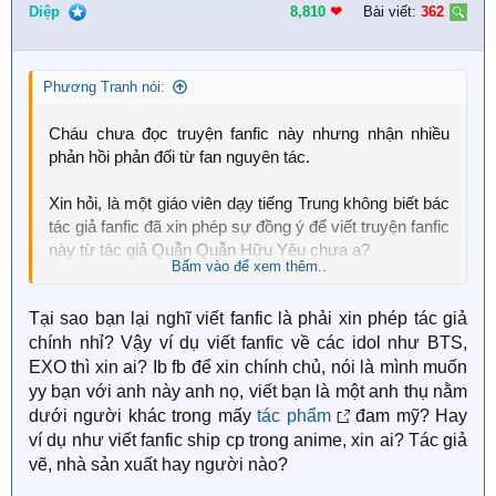
Diệp
8,810
❤︎
Bài viết:
362
Phương Tranh nói:
Cháu chưa đọc truyện fanfic này nhưng nhận nhiều
phản hồi phản đối từ fan nguyên tác.
Xin hỏi, là một giáo viên dạy tiếng Trung không biết bác
tác giả fanfic đã xin phép sự đồng ý để viết truyện fanfic
này từ tác giả Quẫn Quẫn Hữu Yêu chưa ạ?
Bấm vào để xem thêm..
Fan nguyên tác nói rằng bác nhận là fan trong khi lại
Tại sao bạn lại nghĩ viết fanfic là phải xin phép tác giả
chê bai nguyên tác, đây có phải sự thật không?
chính nhỉ? Vậy ví dụ viết fanfic về các idol như BTS,
Hành động cmt PR tràn lan truyện fanfic bất chấp chủ
EXO thì xin ai? Ib fb để xin chính chủ, nói là mình muốn
đề bài viết không liên quan trong các group thì bác có
yy bạn với anh này anh nọ, viết bạn là một anh thụ nằm
cảm thấy đúng đắn không ạ?
dưới người khác trong mấy
tác phẩm
đam mỹ? Hay
ví dụ như viết fanfic ship cp trong anime, xin ai? Tác giả
Fan cảm thấy bác nói viết truyện vì sở thích và không
vẽ, nhà sản xuất hay người nào?
cầu lợi nhuận thì không cần phải để tất cả mọi người