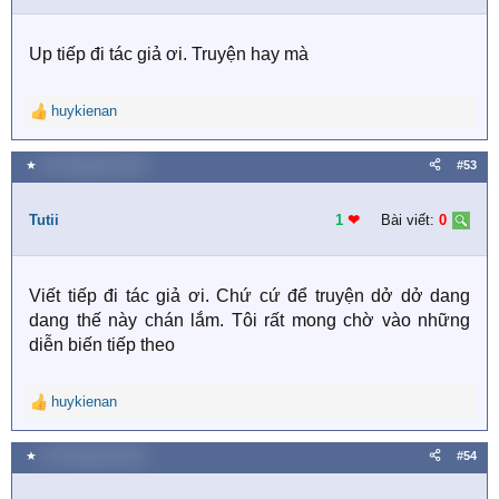
n
s
Up tiếp đi tác giả ơi. Truyện hay mà
:
huykienan
R
e
a
★
29 Tháng bảy 2020
#53
c
t
i
Tutii
1
❤︎
Bài viết:
0
o
n
s
Viết tiếp đi tác giả ơi. Chứ cứ để truyện dở dở dang
:
dang thế này chán lắm. Tôi rất mong chờ vào những
diễn biến tiếp theo
huykienan
R
e
a
★
29 Tháng bảy 2020
#54
c
t