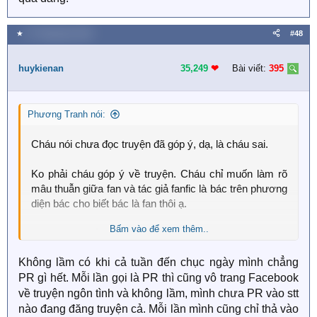
★
27 Tháng bảy 2020
#48
huykienan
35,249
❤︎
Bài viết:
395
Phương Tranh nói:
Cháu nói chưa đọc truyện đã góp ý, dạ, là cháu sai.
Ko phải cháu góp ý về truyện. Cháu chỉ muốn làm rõ
mâu thuẫn giữa fan và tác giả fanfic là bác trên phương
diện bác cho biết bác là fan thôi ạ.
Bấm vào để xem thêm..
Cháu "góp ý" ở đây có vẻ sai địa điểm ạ.
Không lầm có khi cả tuần đến chục ngày mình chẳng
Nhưng cháu không phải các bạn fan bàn luận về nội
PR gì hết. Mỗi lần gọi là PR thì cũng vô trang Facebook
dung truyện fanfic nên cháu chưa đọc cũng không ảnh
hưởng đến thắc mắc cháu đang muốn hỏi ạ.
về truyện ngôn tình và không lầm, mình chưa PR vào stt
nào đang đăng truyện cả. Mỗi lần mình cũng chỉ thả vào