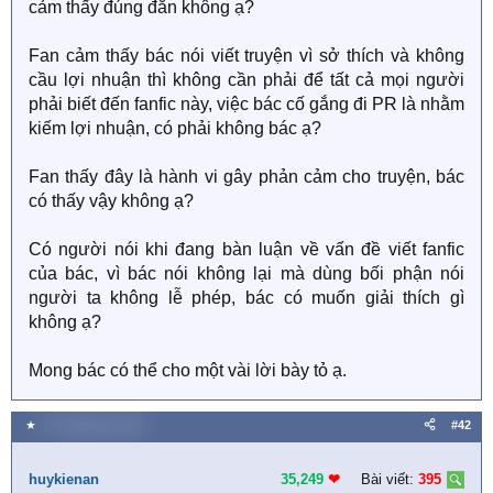
cảm thấy đúng đắn không ạ?
Fan cảm thấy bác nói viết truyện vì sở thích và không
cầu lợi nhuận thì không cần phải để tất cả mọi người
phải biết đến fanfic này, việc bác cố gắng đi PR là nhằm
kiếm lợi nhuận, có phải không bác ạ?
Fan thấy đây là hành vi gây phản cảm cho truyện, bác
có thấy vậy không ạ?
Có người nói khi đang bàn luận về vấn đề viết fanfic
của bác, vì bác nói không lại mà dùng bối phận nói
người ta không lễ phép, bác có muốn giải thích gì
không ạ?
Mong bác có thể cho một vài lời bày tỏ ạ.
★
27 Tháng bảy 2020
#42
huykienan
35,249
❤︎
Bài viết:
395