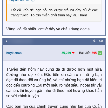
nhằm kiếm lợi nhuận, có phải không bác ạ?
Tất cả vấn đề bạn hỏi đã được trả lời đầy đủ ở các
Fan thấy đây là hành vi gây phản cảm cho truyện, bác
trang trước. Tôi xin miễn phải trình bày lại. Thân!
có thấy vậy không ạ?
Có người nói khi đang bàn luận về vấn đề viết fanfic
Vâng, có rất nhiều cmt ở đây và cháu đang đọc ạ
của bác, vì bác nói không lại mà dùng bối phận nói
người ta không lễ phép, bác có muốn giải thích gì
không ạ?
★
27 Tháng bảy 2020
#44
Mong bác có thể cho một vài lời bày tỏ ạ.
huykienan
35,249
❤︎
Bài viết:
395
Truyện đến hôm nay cũng đã đi được hơn một nửa
đường như dự kiến. Đầu tiên xin cảm ơn những bạn
đọc đã theo dõi và ủng hộ, và chỉ những bạn đã kiên trì
đọc đến chương 150 mới hiểu rõ một điều, ngoại trừ vài
cái tên, thì truyện gần như đi theo một hướng khác hẳn
so với chính truyện.
Các bạn fan của chính truyện cũng như fan của Quẫn