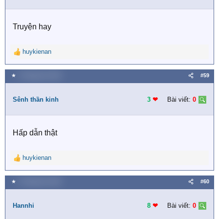
o
n
s
Truyện hay
:
huykienan
R
e
a
★
4 Tháng tám 2020
#59
c
t
i
Sênh thần kinh
3
❤︎
Bài viết:
0
o
n
s
Hấp dẫn thật
:
huykienan
R
e
a
★
5 Tháng tám 2020
#60
c
t
i
Hannhi
8
❤︎
Bài viết:
0
o