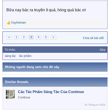
n
s
Bữa nay bác ra truyện ít quá, hóng quá bác ơi
:
huykienan
R
e
a
«
1
2
3
4
5
»
c
Chia sẻ bài viết
t
i
Từ khóa:
Sửa
o
n
T
sáng tác
tác phẩm
ừ
s
k
:
h
Những người đang xem chủ đề này
ó
a
Similar threads
Các Tác Phẩm Sáng Tác Của Continue
Continue
24 Tháng tư 2024