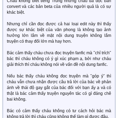
Cháu không biết tiếng Trung nhưng cháu đã đọc bản
convert và các bản beta của nhiều người quả là có sự
khác biệt.
Nhưng chỉ cần đọc được cả hai loại edit này thì thấy
được sự khác biệt của văn phong là không tạo ảnh
hưởng lớn lắm về mặt nội dung truyện không lắm
truyện có thay đổi lớn mà hay hơn.
Bác cảm thấy cháu chưa đọc truyện fanfic mà "chỉ trích"
bác thì cháu không có ý gì xúc phạm ạ, bởi như cháu
giải thích thì cháu không nói về vấn đề nội dung fanfic.
Nếu bác thấy cháu không đọc truyện mà "góp ý" thì
cháu vẫn chưa nhận được câu trả lời của bác về phản
ánh về thái độ gay gắt của bác đối với bạn ấy ạ và có
thật là bác cảm thấy truyện nguyên tác có gì đáng chê
bai không.
Bác có cảm thấy cháu không có tư cách hỏi bác mà
không trả lời thì cháu cũng không thể làm gì được đâu.