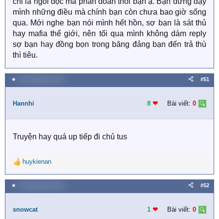
chỉ là ngồi đọc mà phán đoán thôi bạn ạ. Bạn đừng dạy
mình những điều mà chính bạn còn chưa bao giờ sống
qua. Mới nghe bạn nói mình hết hồn, sợ bạn là sát thủ
hay mafia thế giới, nên tối qua mình không dám reply
sợ bạn hay đồng bọn trong băng đảng bạn đến trả thù
thì tiêu.
★
28 Tháng bảy 2020
#51
Hannhi
8
❤︎
Bài viết:
0
Truyện hay quá up tiếp đi chủ tus
huykienan
R
e
a
★
29 Tháng bảy 2020
#52
c
t
i
snowcat
1
❤︎
Bài viết:
0
o