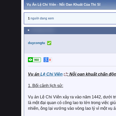
Vụ Án Lệ Chi Viên - Nỗi Oan Khuất Của Thi Sĩ
1
người đang xem
★
18 Tháng hai 2024
duycongtu
960
0
Vụ án
Lệ Chi Viên
: Nỗi oan khuất chấn độ
1. Bối cảnh lịch sử:
Vụ án Lệ Chi Viên xảy ra vào năm 1442, dưới tr
là một đại quan có công lao to lớn trong việc gi
nhiên, ông lại vướng vào vòng lao lý vì một vụ 