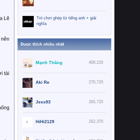
Trò chơi ghép từ tiếng anh + giải
ua Lê
nghĩa
g nên
Được thích nhiều nhất
Mạnh Thăng
408,220
i tài
Aki Re
270,720
Jess93
265,720
thống
HiHi2129
262,370