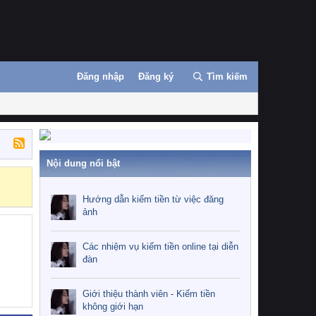
Đăng nhập
Đăng ký
Tìm kiếm
Nội dung nổi bật
Những nhiệm 
Hướng dẫn kiếm tiền từ việc đăng
ảnh
Các nhiệm vụ kiếm tiền online tại diễn
đàn
Giới thiệu thành viên - Kiếm tiền
không giới hạn