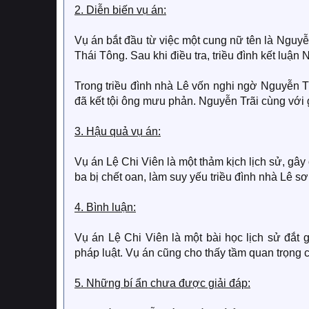
2. Diễn biến vụ án:
Vụ án bắt đầu từ việc một cung nữ tên là Nguyễ
Thái Tông. Sau khi điều tra, triều đình kết luận 
Trong triều đình nhà Lê vốn nghi ngờ Nguyễn Tr
đã kết tội ông mưu phản. Nguyễn Trãi cùng với gi
3. Hậu quả vụ án:
Vụ án Lệ Chi Viên là một thảm kịch lịch sử, gây
ba bị chết oan, làm suy yếu triều đình nhà Lê sơ
4. Bình luận:
Vụ án Lệ Chi Viên là một bài học lịch sử đắt 
pháp luật. Vụ án cũng cho thấy tầm quan trọng c
5. Những bí ẩn chưa được giải đáp: