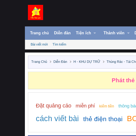
Trang chủ
Diễn đàn
Tiện ích
Thành viên
Bài viết mới
Tìm kiếm
Trang Chủ
Diễn Đàn
H - KHU DỰ TRỮ
Thùng Rác - Tái Ch
Phát thẻ
Đặt quảng cáo
miễn phí
thông bá
kiếm tiền
cách viết bài
BO
thẻ điện thoại