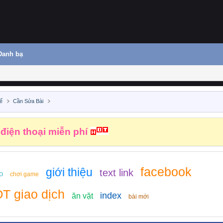
Danh bạ
ế
Cần Sửa Bài
 điện thoại miễn phí
facebook
giới thiệu
text link
o
chơi game
T giao dịch
index
ăn vặt
bài mới