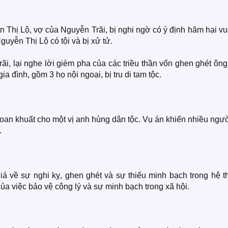
n Thị Lộ, vợ của Nguyễn Trãi, bị nghi ngờ có ý định hãm hại v
Nguyễn Thị Lộ có tội và bị xử tử.
ãi, lại nghe lời gièm pha của các triều thần vốn ghen ghét ôn
a đình, gồm 3 họ nội ngoại, bị tru di tam tộc.
 oan khuất cho một vị anh hùng dân tộc. Vụ án khiến nhiều ngườ
.
giá về sự nghi kỵ, ghen ghét và sự thiếu minh bạch trong hệ 
ủa việc bảo vệ công lý và sự minh bạch trong xã hội.