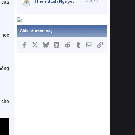
Thiên Bách Nguyệt
258,720
 của
Chia sẻ trang này
 học
Facebook
X
Bluesky
LinkedIn
Reddit
Tumblr
Email
Link
thống
á cho