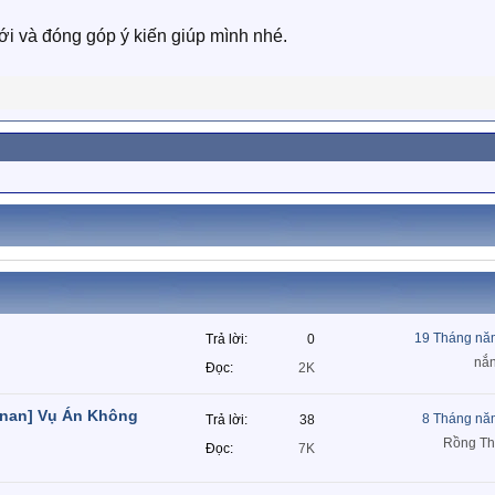
i và đóng góp ý kiến giúp mình nhé.
19 Tháng nă
Trả lời
0
nắ
Đọc
2K
onan] Vụ Án Không
8 Tháng nă
Trả lời
38
Rồng Th
Đọc
7K