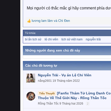
Mọi người có thắc mắc gì hãy comment phía dướ
lương lam lâm
và
Chì Đen
R
e
a
Từ khóa:
c
T
bí ẩn lịch sử
lệ chi viên
lịch sử việt nam
nguyễn trãi
t
ừ
i
k
o
h
Những người đang xem chủ đề này
n
ó
a
s
:
Các chủ đề tương tự
Nguyễn Trãi - Vụ án Lệ Chi Viên
nắng2601
19 Tháng năm 2022
[Fanfic Thám Tử Lừng Danh C
Tiểu Thuyết
Thuộc Về Thế Giới Này - Rồng Thần Tốc
Rồng Thần Tốc
9 Tháng hai 2026
2