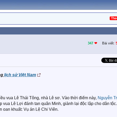
The
347
❤︎
Bài viết:
ng
lịch sử Việt Nam
iều vua Lê Thái Tông, nhà Lê sơ. Vào thời điểm này,
Nguyễn Tr
úp vua Lê Lợi đánh tan quân Minh, giành lại độc lập cho dân tộc
án oan khuất: Vụ án Lệ Chi Viên.