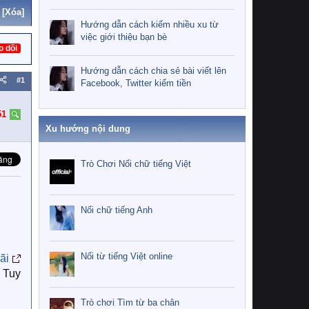
[Xóa]
Hướng dẫn cách kiếm nhiều xu từ
việc giới thiệu bạn bè
o dõi
Hướng dẫn cách chia sẻ bài viết lên
#1
Facebook, Twitter kiếm tiền
51
Xu hướng nội dung
Trò Chơi Nối chữ tiếng Việt
Nối chữ tiếng Anh
Nối từ tiếng Việt online
ãi
. Tuy
Trò chơi Tìm từ ba chân