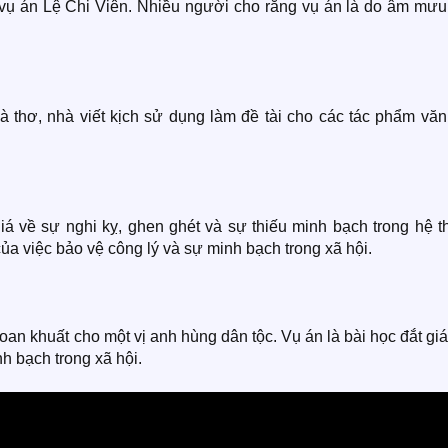
vụ án Lệ Chi Viên. Nhiều người cho rằng vụ án là do âm mưu
 thơ, nhà viết kịch sử dụng làm đề tài cho các tác phẩm văn
giá về sự nghi kỵ, ghen ghét và sự thiếu minh bạch trong hệ 
ủa việc bảo vệ công lý và sự minh bạch trong xã hội.
 oan khuất cho một vị anh hùng dân tộc. Vụ án là bài học đắt gi
h bạch trong xã hội.