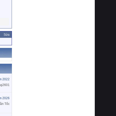
Sửa
m 2022
ng2601
m 2026
ần Tốc