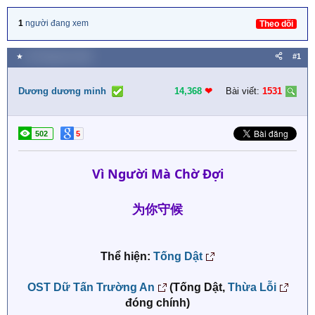
1
người đang xem
Theo dõi
★
30 Tháng tám 2025
#1
Dương dương minh
14,368
❤︎
Bài viết:
1531
502
5
Vì Người Mà Chờ Đợi
为你守候
Thể hiện:
Tống Dật
OST Dữ Tấn Trường An
(Tống Dật,
Thừa Lỗi
đóng chính)