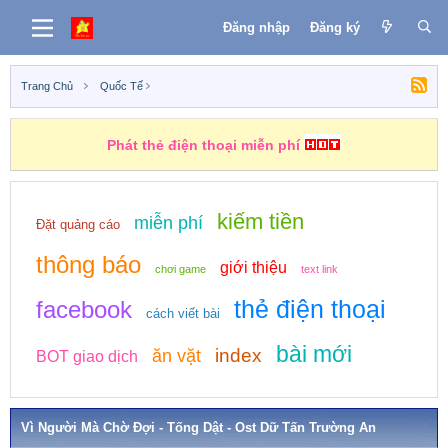
Đăng nhập
Đăng ký
Trang Chủ
Quốc Tế
Phát thẻ điện thoại miễn phí
kiếm tiền
miễn phí
Đặt quảng cáo
thông báo
giới thiệu
chơi game
text link
thẻ điện thoại
facebook
cách viết bài
bài mới
index
ăn vặt
BOT giao dịch
Vì Người Mà Chờ Đợi - Tống Dật - Ost Dữ Tấn Trường An