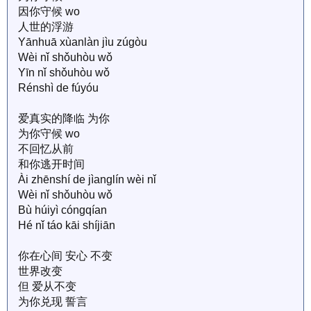
因你守候 wo
人世的浮游
Yānhuā xùanlàn jìu zúgòu
Wèi nǐ shǒuhòu wǒ
Yīn nǐ shǒuhòu wǒ
Rénshì de fúyóu
爱真实的降临 为你
为你守候 wo
不回忆从前
和你逃开时间
Ài zhēnshí de jìanglín wèi nǐ
Wèi nǐ shǒuhòu wǒ
Bù húiyì cóngqían
Hé nǐ táo kāi shíjiān
你在心间 安心 不变
世界改变
但 爱从不变
为你兑现 誓言