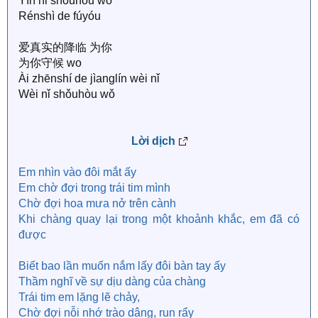
Yīn nǐ shǒuhòu wǒ
Rénshì de fúyóu
爱真实的降临 为你
为你守候 wo
Ài zhēnshí de jìanglín wèi nǐ
Wèi nǐ shǒuhòu wǒ
Lời dịch
Em nhìn vào đôi mắt ấy
Em chờ đợi trong trái tim mình
Chờ đợi hoa mưa nở trên cành
Khi chàng quay lại trong một khoảnh khắc, em đã có
được
Biết bao lần muốn nắm lấy đôi bàn tay ấy
Thầm nghĩ về sự dịu dàng của chàng
Trái tim em lặng lẽ chảy,
Chờ đợi nỗi nhớ trào dâng, run rẩy