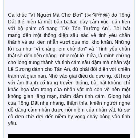
Ca khúc "Vì Người Mà Chờ Đợi" (为你守候) do Tống
Dật thể hiện là một bản ballad đầy cảm xúc, gắn liền
với bộ phim cổ trang "Dữ Tấn Trường An". Bài hát
mang đến một thông điệp sâu sắc về tình yêu chân
thành và sự kiên nhẫn vượt qua mọi khó khăn. Những
lời ca như "Vì chàng, em chờ đợi" và "Tình yêu chân
thật sẽ đến bên chàng" như một lời hứa, là minh chứng
cho lòng trung thành và tình cảm sâu đậm mà nhân vật
Lê Sương dành cho Tấn An, dù phải đối diện với chiến
tranh và gian nan. Nhờ vào giai điệu du dương, kết hợp
với âm thanh cổ trang truyền thống, bài hát không chỉ
khắc họa tâm trạng của nhân vật mà còn vẽ nên một
không gian lãng mạn, thấm đẫm tình cảm. Giọng hát
của Tống Dật nhẹ nhàng, thấm thía, khiến người nghe
dễ dàng cảm nhận được nỗi niềm của nhân vật, từ sự
cô đơn chờ đợi đến niềm hy vọng cháy bỏng vào tình
yêu.