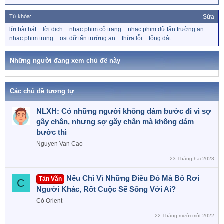
e
a
Từ khóa:
Sửa
c
T
lời bài hát
lời dịch
nhạc phim cổ trang
nhạc phim dữ tấn trường an
t
ừ
nhạc phim trung
ost dữ tấn trường an
thừa lỗi
tống dật
i
k
o
h
n
ó
Những người đang xem chủ đề này
a
s
:
Các chủ đề tương tự
NLXH: Có những người không dám bước đi vì sợ
gãy chân, nhưng sợ gãy chân mà không dám
bước thì
Nguyen Van Cao
23 Tháng hai 2023
Nếu Chỉ Vì Những Điều Đó Mà Bỏ Rơi
Tản Văn
C
Người Khác, Rốt Cuộc Sẽ Sống Với Ai?
Cỏ Orient
22 Tháng mười một 2022