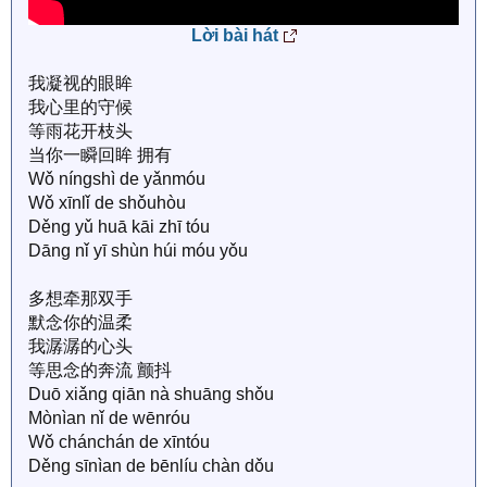
tranh đang cận kề hứa hẹn sẽ tạo nên những cung bậc
Lời bài hát
cảm xúc mạnh mẽ, khiến người xem không thể rời mắt
khỏi màn hình. Bộ phim đang được kỳ vọng sẽ là cú hit
我凝视的眼眸
cổ trang tiếp theo của màn ảnh Hoa ngữ.
我心里的守候
等雨花开枝头
当你一瞬回眸 拥有
Wǒ níngshì de yǎnmóu
Wǒ xīnlǐ de shǒuhòu
Děng yǔ huā kāi zhī tóu
Dāng nǐ yī shùn húi móu yǒu
多想牵那双手
默念你的温柔
我潺潺的心头
等思念的奔流 颤抖
Duō xiǎng qiān nà shuāng shǒu
Mònìan nǐ de wēnróu
Wǒ chánchán de xīntóu
Děng sīnìan de bēnlíu chàn dǒu