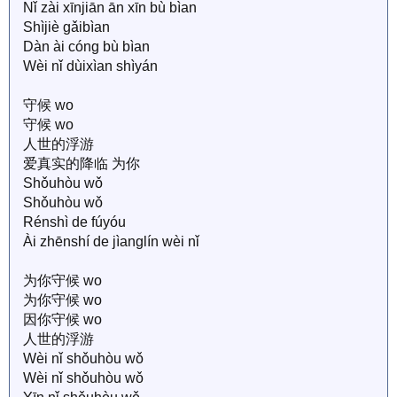
Nǐ zài xīnjiān ān xīn bù bìan
Shìjiè gǎibìan
Dàn ài cóng bù bìan
Wèi nǐ dùixìan shìyán
守候 wo
守候 wo
人世的浮游
爱真实的降临 为你
Shǒuhòu wǒ
Shǒuhòu wǒ
Rénshì de fúyóu
Ài zhēnshí de jìanglín wèi nǐ
为你守候 wo
为你守候 wo
因你守候 wo
人世的浮游
Wèi nǐ shǒuhòu wǒ
Wèi nǐ shǒuhòu wǒ