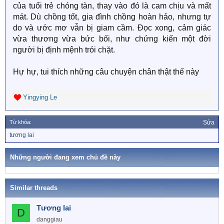
của tuổi trẻ chóng tàn, thay vào đó là cam chịu và mất
mát. Dù chồng tốt, gia đình chồng hoàn hảo, nhưng tự
do và ước mơ vẫn bị giam cầm. Đọc xong, cảm giác
vừa thương vừa bức bối, như chứng kiến một đời
người bị định mệnh trói chặt.
Hự hự, tui thích những câu chuyện chân thật thế này
Yingying Le
R
e
a
Từ khóa:
Sửa
c
T
tương lai
t
ừ
i
k
o
h
Những người đang xem chủ đề này
n
ó
a
s
:
Similar threads
Tương lai
D
danggiau