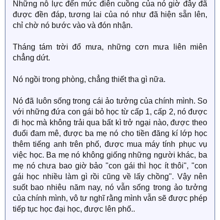
Những nỗ lực đến mức điên cuồng của nó giờ đây đã
được đền đáp, tương lai của nó như đã hiện sẵn lên,
chỉ chờ nó bước vào và đón nhận.
Tháng tám trời đổ mưa, những cơn mưa liên miên
chẳng dứt.
Nó ngồi trong phòng, chẳng thiết tha gì nữa.
Nó đã luôn sống trong cái ảo tưởng của chính mình. So
với những đứa con gái bỏ học từ cấp 1, cấp 2, nó được
đi học mà không trải qua bất kì trở ngại nào, được theo
đuổi đam mê, được ba mẹ nó cho tiền đăng kí lớp học
thêm tiếng anh trên phố, được mua máy tính phục vụ
việc học. Ba mẹ nó không giống những người khác, ba
mẹ nó chưa bao giờ bảo "con gái thì học ít thôi", "con
gái học nhiều làm gì rồi cũng về lấy chồng". Vậy nên
suốt bao nhiêu năm nay, nó vẫn sống trong ảo tưởng
của chính mình, vô tư nghĩ rằng mình vẫn sẽ được phép
tiếp tục học đại học, được lên phố..