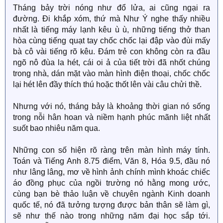
Tháng bảy trời nóng như đổ lửa, ai cũng ngại ra
đường. Đi khắp xóm, thứ mà Như Ý nghe thấy nhiều
nhất là tiếng máy lạnh kêu ù ù, những tiếng thở than
hòa cùng tiếng quạt tay chốc chốc lại đập vào đùi mấy
bà cô vài tiếng rõ kêu. Đám trẻ con không còn ra đầu
ngõ nô đùa la hét, cái oi ả của tiết trời đã nhốt chúng
trong nhà, dán mặt vào màn hình điện thoại, chốc chốc
lại hét lên đầy thích thú hoặc thốt lên vài câu chửi thề.
Nhưng với nó, tháng bảy là khoảng thời gian nó sống
trong nỗi hân hoan và niềm hạnh phúc mãnh liệt nhất
suốt bao nhiêu năm qua.
Những con số hiện rõ ràng trên màn hình máy tính.
Toán và Tiếng Anh 8.75 điểm, Văn 8, Hóa 9.5, đầu nó
như lâng lâng, mơ về hình ảnh chính mình khoác chiếc
áo đồng phục của ngồi trường nó hằng mong ước,
cùng bạn bè thảo luận về chuyên ngành Kinh doanh
quốc tế, nó đã tưởng tượng được bản thân sẽ làm gì,
sẽ như thế nào trong những năm đại học sắp tới.