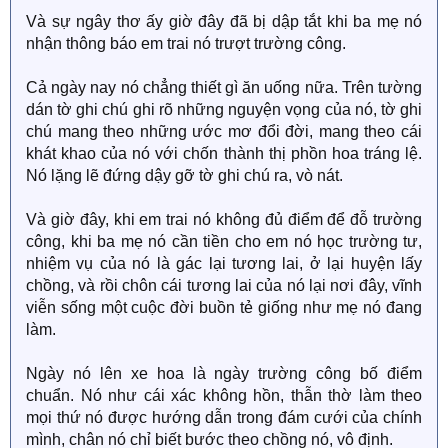
Và sự ngây thơ ấy giờ đây đã bị dập tắt khi ba mẹ nó
nhận thông báo em trai nó trượt trường công.
Cả ngày nay nó chẳng thiết gì ăn uống nữa. Trên tường
dán tờ ghi chú ghi rõ những nguyện vọng của nó, tờ ghi
chú mang theo những ước mơ đổi đời, mang theo cái
khát khao của nó với chốn thành thị phồn hoa tráng lệ.
Nó lặng lẽ đứng dậy gỡ tờ ghi chú ra, vò nát.
Và giờ đây, khi em trai nó không đủ điểm để đỗ trường
công, khi ba mẹ nó cần tiền cho em nó học trường tư,
nhiệm vụ của nó là gác lại tương lai, ở lại huyện lấy
chồng, và rồi chôn cái tương lai của nó lại nơi đây, vĩnh
viễn sống một cuộc đời buồn tẻ giống như mẹ nó đang
làm.
Ngày nó lên xe hoa là ngày trường công bố điểm
chuẩn. Nó như cái xác không hồn, thẫn thờ làm theo
mọi thứ nó được hướng dẫn trong đám cưới của chính
mình, chân nó chỉ biết bước theo chồng nó, vô định.