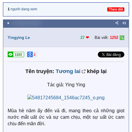
1
người đang xem
Theo dõi
★
17 Tháng mười 2025
#1
Yingying Le
27
❤︎
Bài viết:
1252
1103
2
Tên truyện:
Tương lai
khép lại
Tác giả: Ying Ying
Mùa hè năm ấy đến và đi, mang theo cả những giọt
nước mắt uất ức và sự cam chịu, một sự uất ức cam
chịu đến mãn đời.