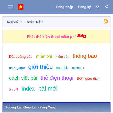
Đăng nhập
Đăng ký
Trang Chủ
Truyện Ngắn
Phát thẻ điện thoại miễn phí
thông báo
miễn phí
Đặt quảng cáo
kiếm tiền
giới thiệu
chơi game
text link
facebook
thẻ điện thoại
cách viết bài
BOT giao dịch
bài mới
index
ăn vặt
Tương Lai Khép Lại - Ying Ying