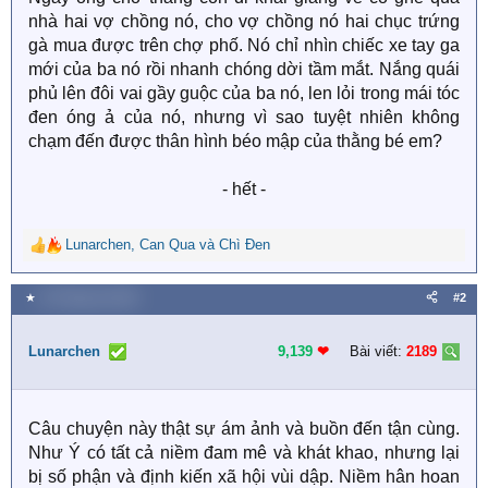
nhà hai vợ chồng nó, cho vợ chồng nó hai chục trứng
gà mua được trên chợ phố. Nó chỉ nhìn chiếc xe tay ga
mới của ba nó rồi nhanh chóng dời tầm mắt. Nắng quái
phủ lên đôi vai gầy guộc của ba nó, len lỏi trong mái tóc
đen óng ả của nó, nhưng vì sao tuyệt nhiên không
chạm đến được thân hình béo mập của thằng bé em?
- hết -​
Lunarchen
,
Can Qua
và
Chì Đen
R
e
a
★
18 Tháng hai 2026
#2
c
t
i
Lunarchen
9,139
❤︎
Bài viết:
2189
o
n
s
Câu chuyện này thật sự ám ảnh và buồn đến tận cùng.
:
Như Ý có tất cả niềm đam mê và khát khao, nhưng lại
bị số phận và định kiến xã hội vùi dập. Niềm hân hoan