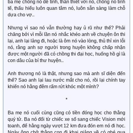
ba mẹ chồng nó dễ tính, thân thiết với nó, chồng nó tinh
tế, thấu hiểu luôn quan tâm nó, luôn sẵn sàng làm chỗ
dựa cho vợ..
Nhưng vì sao nó vẫn thường hay ủ rũ như thế? Phải
chăng bởi vì mỗi lần nó nhắc khéo anh về chuyện ôn thi
lại, anh lại lảng đi, hoặc là ôm nó vào lòng, thủ thỉ xin lỗi
nó, rằng anh sợ người trong huyện không chấp nhận
được một người đã có chồng thi đại học, huống hồ gì là
con dâu của bí thư huyện..
Anh thương nó là thật, nhưng sao mà anh sĩ diện đến
thế? Sao anh lại lau nước mắt cho nó, rồi lại chính tay
khiến nó hằng đêm rấm rứt khóc một mình?
*​
Ba mẹ nó cuối cùng cũng có tiền đóng học cho thằng
quý tử. Ba nó đổi từ chiếc xe số sang chiếc Vision mới
toanh, để hằng ngày vượt 12 km đưa đón em nó đi học.
Ngày ông chở thằng con đi khai giảng về có ghé qua