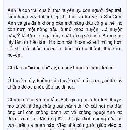
Anh là con trai của bí thư huyện ủy, con người đẹp trai,
kiêu hãnh vừa tốt nghiệp đại học và trở về từ Sài Gòn.
Anh và gia đình không cần một nàng dâu có gia thế, họ
cần hơn một nàng dâu là thủ khoa huyện. Cả huyện
này, Ý là đứa con gái duy nhất xứng với anh. Ba mẹ nó
lấy làm tự hào lắm. Họ còn hân hoan và vui mừng hơn
cả khi mà nhận được tin báo nó trở thành thủ khoa
huyện.
Chỉ là cái "xứng đôi" ấy, đã hủy hoại cả cuộc đời nó.
Ở huyện này, không có chuyện một đứa con gái đã lấy
chồng được phép tiếp tục đi học.
Chồng nó tốt với nó lắm. Anh giống hệt như tiểu thuyết
mô tả về những chàng trai thành thị. Ở cái nơi mà đàn
ông chỉ cần không đánh vợ và không ngoại tình đã
được xem là "đàn ông tốt", thì gia đình chồng của nó
vượt trên cả hoàn hảo. Việc nhà có người giúp việc lo,