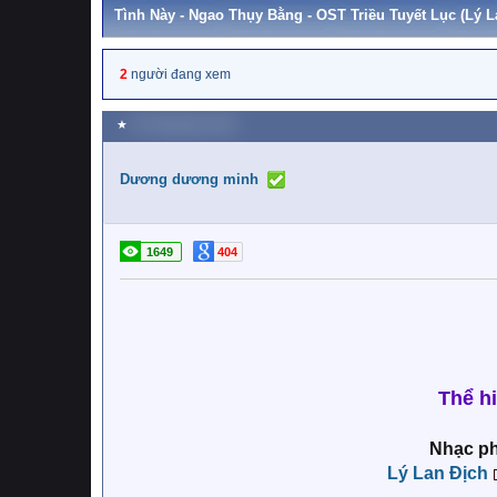
Tình Này - Ngao Thụy Bằng - OST Triều Tuyết Lục (Lý 
2
người đang xem
★
20 Tháng bảy 2025
Dương dương minh
1649
404
Thể h
Nhạc p
Lý Lan Địch