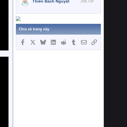
Thiên Bách Nguyệt
258,720
Chia sẻ trang này
Facebook
X
Bluesky
LinkedIn
Reddit
Tumblr
Email
Link