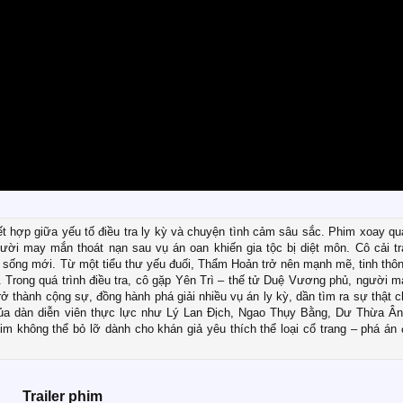
ết hợp giữa yếu tố điều tra ly kỳ và chuyện tình cảm sâu sắc. Phim xoay q
i may mắn thoát nạn sau vụ án oan khiến gia tộc bị diệt môn. Cô cải tr
 sống mới. Từ một tiểu thư yếu đuối, Thẩm Hoản trở nên mạnh mẽ, tinh thô
án. Trong quá trình điều tra, cô gặp Yên Trì – thế tử Duệ Vương phủ, người 
ở thành cộng sự, đồng hành phá giải nhiều vụ án ly kỳ, dần tìm ra sự thật 
ủa dàn diễn viên thực lực như Lý Lan Địch, Ngao Thụy Bằng, Dư Thừa Ân
m không thể bỏ lỡ dành cho khán giả yêu thích thể loại cổ trang – phá án
Trailer phim