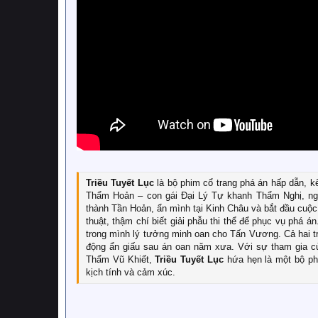
Triều Tuyết Lục
là bộ phim cổ trang phá án hấp dẫn, k
Thẩm Hoản – con gái Đại Lý Tự khanh Thẩm Nghị, ngườ
thành Tần Hoản, ẩn mình tại Kinh Châu và bắt đầu cuộc
thuật, thậm chí biết giải phẫu thi thể để phục vụ phá 
trong mình lý tưởng minh oan cho Tấn Vương. Cả hai tr
động ẩn giấu sau án oan năm xưa. Với sự tham gia c
Thẩm Vũ Khiết,
Triều Tuyết Lục
hứa hẹn là một bộ phi
kịch tính và cảm xúc.