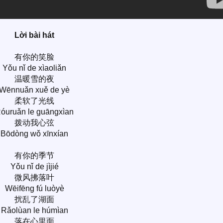
Lời bài hát
有你的笑脸
Yǒu nǐ de xìaoliǎn
温暖雪的夜
Wēnnuǎn xuě de yè
柔软了光线
óuruǎn le guāngxìan
拨动我心弦
Bōdòng wǒ xīnxían
有你的季节
Yǒu nǐ de jìjié
微风拂落叶
Wēifēng fú luòyè
扰乱了湖面
Rǎolùan le húmìan
落在心里面