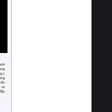
uanh
ang
ng y
mang
chấn
 và
 đầy