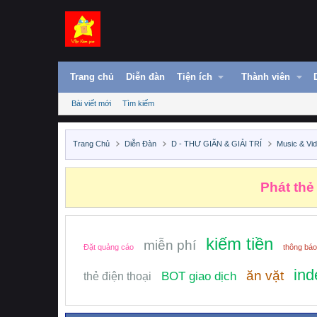
Trang chủ
Diễn đàn
Tiện ích
Thành viên
Bài viết mới
Tìm kiếm
Trang Chủ
Diễn Đàn
D - THƯ GIÃN & GIẢI TRÍ
Music & Vi
Phát thẻ
kiếm tiền
miễn phí
Đặt quảng cáo
thông báo
ind
ăn vặt
BOT giao dịch
thẻ điện thoại