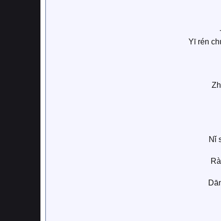
Yī rén c
Zh
Nǐ 
Rà
Dān