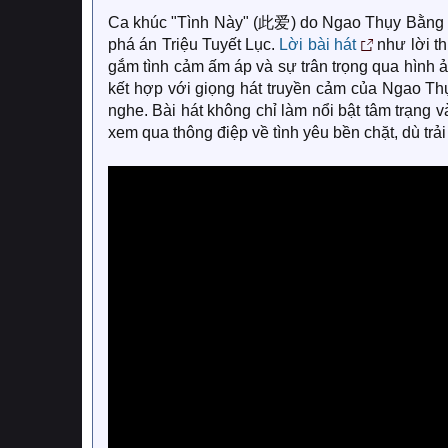
Ca khúc "Tình Này" (此爱) do Ngao Thụy Bằng thể
phá án Triệu Tuyết Lục.
Lời bài hát
như lời th
gắm tình cảm ấm áp và sự trân trọng qua hình ả
kết hợp với giọng hát truyền cảm của Ngao Th
nghe. Bài hát không chỉ làm nổi bật tâm trạng 
xem qua thông điệp về tình yêu bền chặt, dù trả