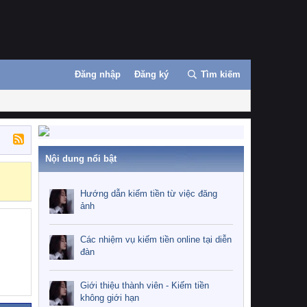
Đăng nhập
Đăng ký
Tìm kiếm
Nội dung nổi bật
Những nhiệm 
Hướng dẫn kiếm tiền từ việc đăng
ảnh
Các nhiệm vụ kiếm tiền online tại diễn
đàn
Giới thiệu thành viên - Kiếm tiền
không giới hạn