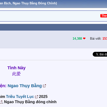
Lan Địch, Ngao Thụy Bằng Đóng Chính)
The
14,388
❤︎
Bài viết:
15
Tình Này
此爱
iện:
Ngao Thụy Bằng
him
Triều Tuyết Lục
2025
, Ngao Thụy Bằng đóng chính