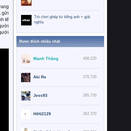
rang
, gửi
Trò chơi ghép từ tiếng anh + giải
nh tế
nghĩa
gười
người
Được thích nhiều nhất
Mạnh Thăng
408,220
Aki Re
270,720
Jess93
265,720
HiHi2129
262,370