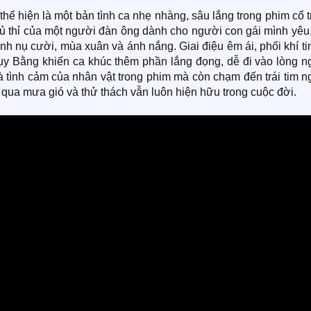
 hiện là một bản tình ca nhẹ nhàng, sâu lắng trong phim cổ t
ủ thỉ của một người đàn ông dành cho người con gái mình yêu
nh nụ cười, mùa xuân và ánh nắng. Giai điệu êm ái, phối khí ti
ụy Bằng khiến ca khúc thêm phần lắng đọng, dễ đi vào lòng n
và tình cảm của nhân vật trong phim mà còn chạm đến trái tim 
i qua mưa gió và thử thách vẫn luôn hiện hữu trong cuộc đời.