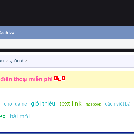
Danh bạ
deo
Quốc Tế
 điện thoại miễn phí
text link
giới thiệu
chơi game
cách viết bài
facebook
ex
bài mới