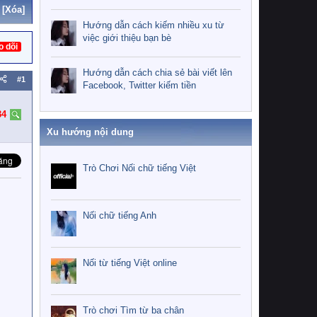
[Xóa]
Hướng dẫn cách kiếm nhiều xu từ
việc giới thiệu bạn bè
o dõi
Hướng dẫn cách chia sẻ bài viết lên
#1
Facebook, Twitter kiếm tiền
34
Xu hướng nội dung
Trò Chơi Nối chữ tiếng Việt
Nối chữ tiếng Anh
Nối từ tiếng Việt online
Trò chơi Tìm từ ba chân