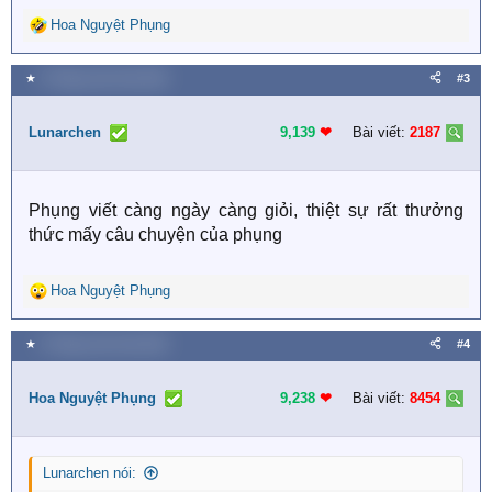
Hoa Nguyệt Phụng
R
e
a
★
9 Tháng mười một 2025
#3
c
t
i
Lunarchen
9,139
❤︎
Bài viết:
2187
o
n
s
Phụng viết càng ngày càng giỏi, thiệt sự rất thưởng
:
thức mấy câu chuyện của phụng
Hoa Nguyệt Phụng
R
e
a
★
9 Tháng mười một 2025
#4
c
t
i
Hoa Nguyệt Phụng
9,238
❤︎
Bài viết:
8454
o
n
s
Lunarchen nói:
: