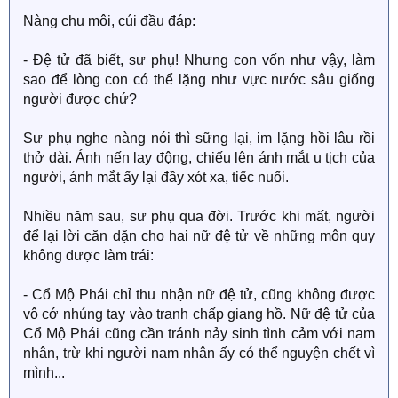
Nàng chu môi, cúi đầu đáp:
- Đệ tử đã biết, sư phụ! Nhưng con vốn như vậy, làm
sao để lòng con có thể lặng như vực nước sâu giống
người được chứ?
Sư phụ nghe nàng nói thì sững lại, im lặng hồi lâu rồi
thở dài. Ánh nến lay động, chiếu lên ánh mắt u tịch của
người, ánh mắt ấy lại đầy xót xa, tiếc nuối.
Nhiều năm sau, sư phụ qua đời. Trước khi mất, người
để lại lời căn dặn cho hai nữ đệ tử về những môn quy
không được làm trái:
- Cổ Mộ Phái chỉ thu nhận nữ đệ tử, cũng không được
vô cớ nhúng tay vào tranh chấp giang hồ. Nữ đệ tử của
Cổ Mộ Phái cũng cần tránh nảy sinh tình cảm với nam
nhân, trừ khi người nam nhân ấy có thể nguyện chết vì
mình...