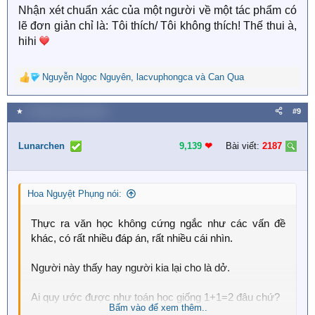
Nhận xét chuẩn xác của một người về một tác phẩm có
lẽ đơn giản chỉ là: Tôi thích/ Tôi không thích! Thế thui à,
hihi
Nguyễn Ngọc Nguyên
,
lacvuphongca
và
Can Qua
R
e
a
★
9 Tháng mười một 2025
#9
c
t
i
Lunarchen
9,139
❤︎
Bài viết:
2187
o
n
s
Hoa Nguyệt Phụng nói:
:
Thực ra văn học không cứng ngắc như các vấn đề
khác, có rất nhiều đáp án, rất nhiều cái nhìn.
Người này thấy hay người kia lại cho là dở.
Ai quy ước được như toán học giống 1+1=2 đâu chứ?
Bấm vào để xem thêm..