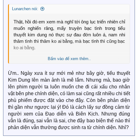
s
Lunarchen nói:
:
Thật, hồi đó em xem mà nghĩ tới ông lục triển nhiên chỉ
muốn nghiến răng, mấy truyện bạc tình trong tiểu
thuyết kim dung nó thực sự đau đớn luôn á, nam nhi
thâm tình thì thâm ko ai bằng, mà bạc tình thì cũng bạc
ko ai bằng.
Bấm vào để xem thêm..
Đương nhiên nam chính của kim dung em ghét nhất là
TRƯƠNG VÔ KỊ VÀ TRẦN GIA LẠC, thích nhất là
Ừm.. Ngày xưa ít sự mới mẻ như bây giờ, tiểu thuyết
LỆNH HỒ XUNG VÀ DƯƠNG QUÁ
Kim Dung lên màn ảnh là mê lắm. Nhưng mà, bao giờ
lên phim người ta luôn muốn che đi cái xấu cho nhân
vật bên phe chính diện, có làm sai cũng rất nhiều chi tiết
phù phiếm được đặt vào che đậy. Còn bên phản diện
thì gần như ngược lại ý! Đó là cách lấy sự đồng cảm từ
người xem của Đạo diễn và Biên Kịch. Nhưng đúng
vẫn là đúng, sai vẫn là sai, che đậy bao biện thế nào thì
phản diện vẫn thường được sinh ra từ chính diện. Nhỉ?