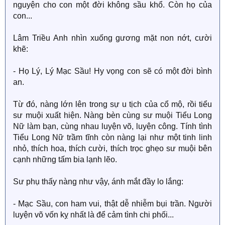
nguyện cho con một đời không sầu khổ. Còn họ của
con...
Lâm Triều Anh nhìn xuống gương mặt non nớt, cười
khẽ:
- Họ Lý, Lý Mạc Sầu! Hy vọng con sẽ có một đời bình
an.
Từ đó, nàng lớn lên trong sự u tịch của cổ mộ, rồi tiểu
sư muội xuất hiện. Nàng bèn cùng sư muội Tiểu Long
Nữ làm bạn, cùng nhau luyện võ, luyện công. Tính tình
Tiểu Long Nữ trầm tĩnh còn nàng lại như một tinh linh
nhỏ, thích hoa, thích cười, thích trọc ghẹo sư muội bên
cạnh những tấm bia lạnh lẽo.
Sư phụ thấy nàng như vậy, ánh mắt đầy lo lắng:
- Mạc Sầu, con ham vui, thật dễ nhiễm bụi trần. Người
luyện võ vốn kỵ nhất là để cảm tình chi phối...