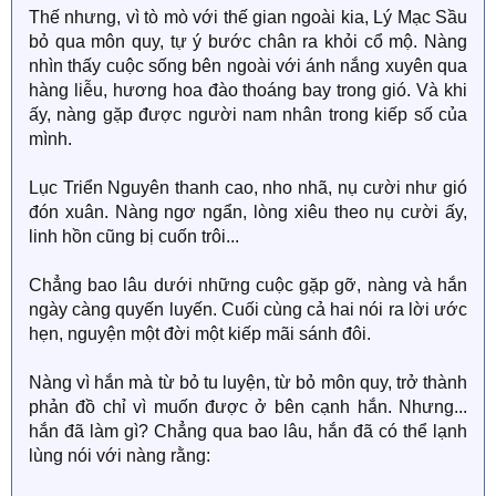
Thế nhưng, vì tò mò với thế gian ngoài kia, Lý Mạc Sầu
bỏ qua môn quy, tự ý bước chân ra khỏi cổ mộ. Nàng
nhìn thấy cuộc sống bên ngoài với ánh nắng xuyên qua
hàng liễu, hương hoa đào thoáng bay trong gió. Và khi
ấy, nàng gặp được người nam nhân trong kiếp số của
mình.
Lục Triển Nguyên thanh cao, nho nhã, nụ cười như gió
đón xuân. Nàng ngơ ngẩn, lòng xiêu theo nụ cười ấy,
linh hồn cũng bị cuốn trôi...
Chẳng bao lâu dưới những cuộc gặp gỡ, nàng và hắn
ngày càng quyến luyến. Cuối cùng cả hai nói ra lời ước
hẹn, nguyện một đời một kiếp mãi sánh đôi.
Nàng vì hắn mà từ bỏ tu luyện, từ bỏ môn quy, trở thành
phản đồ chỉ vì muốn được ở bên cạnh hắn. Nhưng...
hắn đã làm gì? Chẳng qua bao lâu, hắn đã có thể lạnh
lùng nói với nàng rằng: