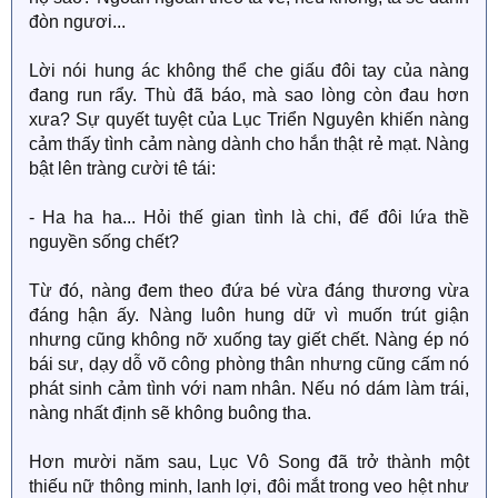
đòn ngươi...
Lời nói hung ác không thể che giấu đôi tay của nàng
đang run rẩy. Thù đã báo, mà sao lòng còn đau hơn
xưa? Sự quyết tuyệt của Lục Triển Nguyên khiến nàng
cảm thấy tình cảm nàng dành cho hắn thật rẻ mạt. Nàng
bật lên tràng cười tê tái:
- Ha ha ha... Hỏi thế gian tình là chi, để đôi lứa thề
nguyền sống chết?
Từ đó, nàng đem theo đứa bé vừa đáng thương vừa
đáng hận ấy. Nàng luôn hung dữ vì muốn trút giận
nhưng cũng không nỡ xuống tay giết chết. Nàng ép nó
bái sư, dạy dỗ võ công phòng thân nhưng cũng cấm nó
phát sinh cảm tình với nam nhân. Nếu nó dám làm trái,
nàng nhất định sẽ không buông tha.
Hơn mười năm sau, Lục Vô Song đã trở thành một
thiếu nữ thông minh, lanh lợi, đôi mắt trong veo hệt như