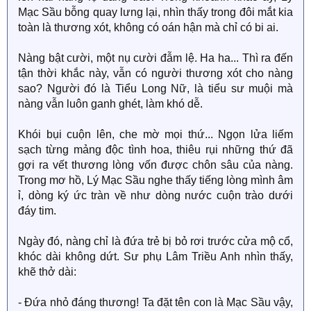
Mạc Sầu bỗng quay lưng lại, nhìn thấy trong đôi mắt kia
toàn là thương xót, không có oán hận mà chỉ có bi ai.
Nàng bật cười, một nụ cười đẫm lệ. Ha ha... Thì ra đến
tận thời khắc này, vẫn có người thương xót cho nàng
sao? Người đó là Tiểu Long Nữ, là tiểu sư muội mà
nàng vẫn luôn ganh ghét, làm khó dễ.
Khói bụi cuộn lên, che mờ mọi thứ... Ngọn lửa liếm
sạch từng mảng độc tình hoa, thiêu rụi những thứ đã
gợi ra vết thương lòng vốn được chôn sâu của nàng.
Trong mơ hồ, Lý Mạc Sầu nghe thấy tiếng lòng mình âm
ỉ, dòng ký ức tràn về như dòng nước cuộn trào dưới
đáy tim.
Ngày đó, nàng chỉ là đứa trẻ bị bỏ rơi trước cửa mộ cổ,
khóc dài không dứt. Sư phụ Lâm Triều Anh nhìn thấy,
khẽ thở dài:
- Đứa nhỏ đáng thương! Ta đặt tên con là Mạc Sầu vậy,