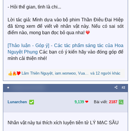
- Hỏi thế gian, tình là chi...
Lời tác giả: Mình dựa vào bộ phim Thần Điêu Đại Hiệp
đã từng xem để viết về nhân vật này. Nếu có sai sót
điểm nào, mong bạn đọc bỏ qua nha!
[Thảo luận - Góp ý] - Các tác phẩm sáng tác của Hoa
Nguyệt Phụng
Các bạn có ý kiến hãy vào đóng góp để
mình cải thiện nhé!
Lâm Thiên Nguyệt
,
iam.wonwoo
,
Vua Biển
và 12 người khác
R
e
a
★
9 Tháng mười một 2025
#2
c
t
i
Lunarchen
9,139
❤︎
Bài viết:
2187
o
n
s
Nhân vật này tui thích xích luyện tiên tử LÝ MẠC SẦU
: