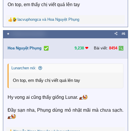
On top, em thấy chị viết quá lên tay
lacvuphongca
và
Hoa Nguyệt Phụng
R
e
a
★
9 Tháng mười một 2025
#6
c
t
i
Hoa Nguyệt Phụng
9,238
❤︎
Bài viết:
8454
o
n
s
Lunarchen nói:
:
On top, em thấy chị viết quá lên tay
Hy vọng ai cũng thấy giống Lunar.
Đầy sạn nha, Phụng dùng mỏ nhặt mãi mà chưa sạch.