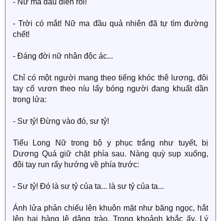
- Nữ ma đầu điên rồi!
- Trời có mắt! Nữ ma đầu quả nhiên đã tự tìm đường
chết!
- Đáng đời nữ nhân độc ác...
Chỉ có một người mang theo tiếng khóc thê lương, đôi
tay cố vươn theo níu lấy bóng người đang khuất dần
trong lửa:
- Sư tỷ! Đừng vào đó, sư tỷ!
Tiểu Long Nữ trong bộ y phục trắng như tuyết, bị
Dương Quá giữ chặt phía sau. Nàng quỳ sụp xuống,
đôi tay run rẩy hướng về phía trước:
- Sư tỷ! Đó là sư tỷ của ta... là sư tỷ của ta...
Ánh lửa phản chiếu lên khuôn mặt như băng ngọc, hắt
lên hai hàng lệ dâng trào. Trong khoảnh khắc ấy, Lý