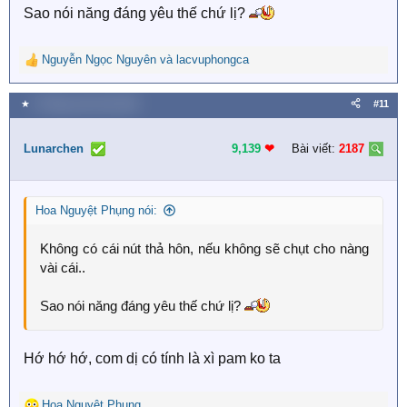
Sao nói năng đáng yêu thế chứ lị?
Nguyễn Ngọc Nguyên
và
lacvuphongca
R
e
a
★
9 Tháng mười một 2025
#11
c
t
i
Lunarchen
9,139
❤︎
Bài viết:
2187
o
n
s
Hoa Nguyệt Phụng nói:
:
Không có cái nút thả hôn, nếu không sẽ chụt cho nàng
vài cái..
Sao nói năng đáng yêu thế chứ lị?
Hớ hớ hớ, com dị có tính là xì pam ko ta
Hoa Nguyệt Phụng