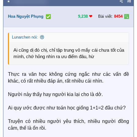
★
9 Tháng mười một 2025
#8
c
t
i
Hoa Nguyệt Phụng
9,238
❤︎
Bài viết:
8454
o
n
s
Lunarchen nói:
:
Ai cũng dị đó chị, chỉ tập trung vô mấy cái chưa tốt của
mình, chớ hỏng nhìn ra ưu điểm đâu, hừ
Thực ra văn học không cứng ngắc như các vấn đề
khác, có rất nhiều đáp án, rất nhiều cái nhìn.
Người này thấy hay người kia lại cho là dở.
Ai quy ước được như toán học giống 1+1=2 đâu chứ?
Truyện có nhiều người yêu thích, nhiều người đồng
cảm, thế là ổn rồi.