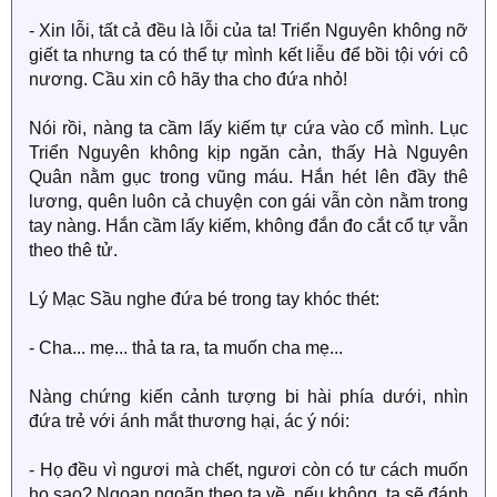
- Xin lỗi, tất cả đều là lỗi của ta! Triển Nguyên không nỡ
giết ta nhưng ta có thể tự mình kết liễu để bồi tội với cô
nương. Cầu xin cô hãy tha cho đứa nhỏ!
Nói rồi, nàng ta cầm lấy kiếm tự cứa vào cổ mình. Lục
Triển Nguyên không kịp ngăn cản, thấy Hà Nguyên
Quân nằm gục trong vũng máu. Hắn hét lên đầy thê
lương, quên luôn cả chuyện con gái vẫn còn nằm trong
tay nàng. Hắn cầm lấy kiếm, không đắn đo cắt cổ tự vẫn
theo thê tử.
Lý Mạc Sầu nghe đứa bé trong tay khóc thét:
- Cha... mẹ... thả ta ra, ta muốn cha mẹ...
Nàng chứng kiến cảnh tượng bi hài phía dưới, nhìn
đứa trẻ với ánh mắt thương hại, ác ý nói:
- Họ đều vì ngươi mà chết, ngươi còn có tư cách muốn
họ sao? Ngoan ngoãn theo ta về, nếu không, ta sẽ đánh