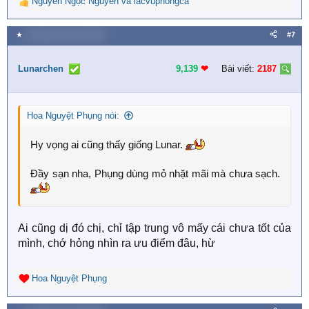
Nguyễn Ngọc Nguyên
và
lacvuphongca
R
e
a
★
9 Tháng mười một 2025
#7
c
t
i
Lunarchen
9,139
❤︎
Bài viết:
2187
o
n
s
Hoa Nguyệt Phụng nói:
:
Hy vọng ai cũng thấy giống Lunar.
Đầy sạn nha, Phụng dùng mỏ nhặt mãi mà chưa sạch.
Ai cũng dị đó chị, chỉ tập trung vô mấy cái chưa tốt của
mình, chớ hỏng nhìn ra ưu điểm đâu, hừ
Hoa Nguyệt Phụng
R
e
a