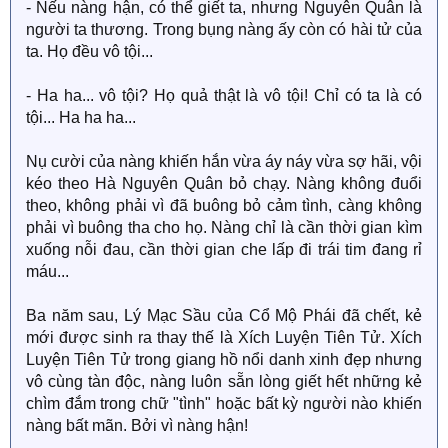
- Nếu nàng hận, có thể giết ta, nhưng Nguyên Quân là
người ta thương. Trong bụng nàng ấy còn có hài tử của
ta. Họ đều vô tội...
- Ha ha... vô tội? Họ quả thật là vô tội! Chỉ có ta là có
tội... Ha ha ha...
Nụ cười của nàng khiến hắn vừa áy náy vừa sợ hãi, vội
kéo theo Hà Nguyên Quân bỏ chạy. Nàng không đuổi
theo, không phải vì đã buông bỏ cảm tình, càng không
phải vì buông tha cho họ. Nàng chỉ là cần thời gian kìm
xuống nỗi đau, cần thời gian che lấp đi trái tim đang rỉ
máu...
Ba năm sau, Lý Mạc Sầu của Cổ Mộ Phái đã chết, kẻ
mới được sinh ra thay thế là Xích Luyện Tiên Tử. Xích
Luyện Tiên Tử trong giang hồ nổi danh xinh đẹp nhưng
vô cùng tàn độc, nàng luôn sẵn lòng giết hết những kẻ
chìm đắm trong chữ "tình" hoặc bất kỳ người nào khiến
nàng bất mãn. Bởi vì nàng hận!