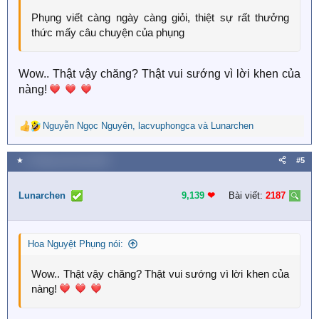
Phụng viết càng ngày càng giỏi, thiệt sự rất thưởng
thức mấy câu chuyện của phụng
Wow.. Thật vậy chăng? Thật vui sướng vì lời khen của
nàng!
Nguyễn Ngọc Nguyên
,
lacvuphongca
và
Lunarchen
R
e
a
★
9 Tháng mười một 2025
#5
c
t
i
Lunarchen
9,139
❤︎
Bài viết:
2187
o
n
s
Hoa Nguyệt Phụng nói:
:
Wow.. Thật vậy chăng? Thật vui sướng vì lời khen của
nàng!