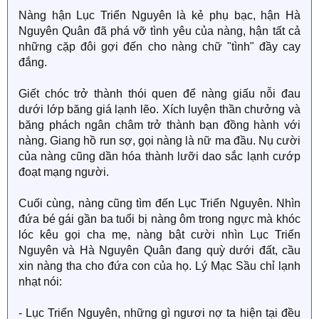
Nàng hận Lục Triển Nguyên là kẻ phụ bạc, hận Hà
Nguyên Quân đã phá vỡ tình yêu của nàng, hận tất cả
những cặp đôi gợi đến cho nàng chữ "tình" đầy cay
đắng.
Giết chóc trở thành thói quen để nàng giấu nỗi đau
dưới lớp băng giá lạnh lẽo. Xích luyện thần chưởng và
băng phách ngân châm trở thành bạn đồng hành với
nàng. Giang hồ run sợ, gọi nàng là nữ ma đầu. Nụ cười
của nàng cũng dần hóa thành lưỡi dao sắc lạnh cướp
đoạt mạng người.
Cuối cùng, nàng cũng tìm đến Lục Triển Nguyên. Nhìn
đứa bé gái gần ba tuổi bị nàng ôm trong ngực mà khóc
lóc kêu gọi cha mẹ, nàng bật cười nhìn Lục Triển
Nguyên và Hà Nguyên Quân đang quỳ dưới đất, cầu
xin nàng tha cho đứa con của họ. Lý Mạc Sầu chỉ lạnh
nhạt nói:
- Lục Triển Nguyên, những gì ngươi nợ ta hiện tại đều