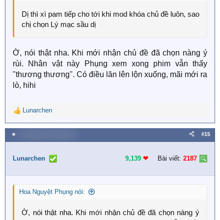
Dị thì xì pam tiếp cho tới khi mod khóa chủ đề luôn, sao
chị chọn Lý mạc sầu dị
Ờ, nói thật nha. Khi mới nhận chủ đề đã chọn nàng ý
rùi. Nhân vật này Phụng xem xong phim vẫn thấy
"thương thương". Có điều lăn lên lộn xuống, mãi mới ra
lò, hihi
Lunarchen
R
e
a
★
9 Tháng mười một 2025
#15
c
t
i
Lunarchen
9,139
❤︎
Bài viết:
2187
o
n
s
Hoa Nguyệt Phụng nói:
:
Ờ, nói thật nha. Khi mới nhận chủ đề đã chọn nàng ý