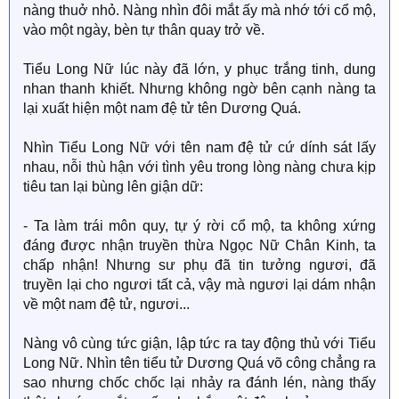
nàng thuở nhỏ. Nàng nhìn đôi mắt ấy mà nhớ tới cổ mộ,
vào một ngày, bèn tự thân quay trở về.
Tiểu Long Nữ lúc này đã lớn, y phục trắng tinh, dung
nhan thanh khiết. Nhưng không ngờ bên cạnh nàng ta
lại xuất hiện một nam đệ tử tên Dương Quá.
Nhìn Tiểu Long Nữ với tên nam đệ tử cứ dính sát lấy
nhau, nỗi thù hận với tình yêu trong lòng nàng chưa kịp
tiêu tan lại bùng lên giận dữ:
- Ta làm trái môn quy, tự ý rời cổ mộ, ta không xứng
đáng được nhận truyền thừa Ngọc Nữ Chân Kinh, ta
chấp nhận! Nhưng sư phụ đã tin tưởng ngươi, đã
truyền lại cho ngươi tất cả, vậy mà ngươi lại dám nhận
về một nam đệ tử, ngươi...
Nàng vô cùng tức giận, lập tức ra tay động thủ với Tiểu
Long Nữ. Nhìn tên tiểu tử Dương Quá võ công chẳng ra
sao nhưng chốc chốc lại nhảy ra đánh lén, nàng thấy