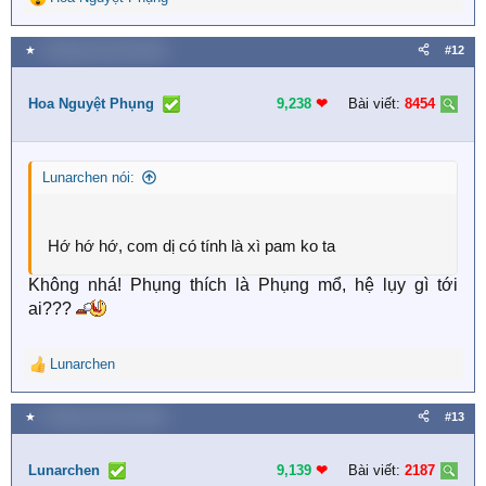
R
e
a
★
9 Tháng mười một 2025
#12
c
t
i
Hoa Nguyệt Phụng
9,238
❤︎
Bài viết:
8454
o
n
s
Lunarchen nói:
:
Hớ hớ hớ, com dị có tính là xì pam ko ta
Không nhá! Phụng thích là Phụng mổ, hệ lụy gì tới
ai???
Lunarchen
R
e
a
★
9 Tháng mười một 2025
#13
c
t
i
Lunarchen
9,139
❤︎
Bài viết:
2187