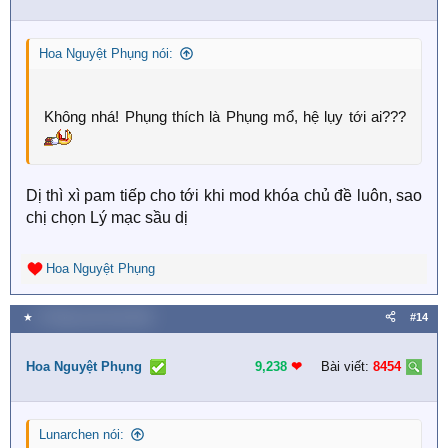
o
n
s
Hoa Nguyệt Phụng nói:
:
Không nhá! Phụng thích là Phụng mổ, hệ lụy tới ai???
Dị thì xì pam tiếp cho tới khi mod khóa chủ đề luôn, sao
chị chọn Lý mạc sầu dị
Hoa Nguyệt Phụng
R
e
a
★
9 Tháng mười một 2025
#14
c
t
i
Hoa Nguyệt Phụng
9,238
❤︎
Bài viết:
8454
o
n
s
Lunarchen nói:
: