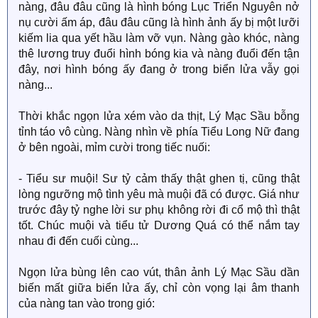
nàng, đâu đâu cũng là hình bóng Lục Triển Nguyên nở
nụ cười ấm áp, đâu đâu cũng là hình ảnh ấy bị một lưỡi
kiếm lia qua yết hầu làm vỡ vụn. Nàng gào khóc, nàng
thê lương truy đuổi hình bóng kia và nàng đuổi đến tận
đây, nơi hình bóng ấy đang ở trong biển lửa vẫy gọi
nàng...
Thời khắc ngọn lửa xém vào da thịt, Lý Mạc Sầu bỗng
tỉnh táo vô cùng. Nàng nhìn về phía Tiểu Long Nữ đang
ở bên ngoài, mỉm cười trong tiếc nuối:
- Tiểu sư muội! Sư tỷ cảm thấy thật ghen tị, cũng thật
lòng ngưỡng mộ tình yêu mà muội đã có được. Giá như
trước đây tỷ nghe lời sư phụ không rời đi cổ mộ thì thật
tốt. Chúc muội và tiểu tử Dương Quá có thể nắm tay
nhau đi đến cuối cùng...
Ngọn lửa bùng lên cao vút, thân ảnh Lý Mạc Sầu dần
biến mất giữa biển lửa ấy, chỉ còn vọng lại âm thanh
của nàng tan vào trong gió: