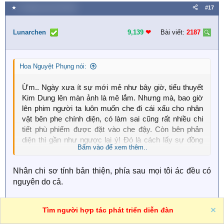
★
9 Tháng mười một 2025
#17
Lunarchen
9,139
❤︎
Bài viết:
2187
Hoa Nguyệt Phụng nói:
Ừm.. Ngày xưa ít sự mới mẻ như bây giờ, tiểu thuyết
Kim Dung lên màn ảnh là mê lắm. Nhưng mà, bao giờ
lên phim người ta luôn muốn che đi cái xấu cho nhân
vật bên phe chính diện, có làm sai cũng rất nhiều chi
tiết phù phiếm được đặt vào che đậy. Còn bên phản
diện thì gần như ngược lại ý! Đó là cách lấy sự đồng
Bấm vào để xem thêm..
cảm từ người xem của Đạo diễn và Biên Kịch. Nhưng
đúng vẫn là đúng, sai vẫn là sai, che đậy bao biện thế
Nhân chi sơ tính bản thiện, phía sau mọi tôi ác đều có
nào thì phản diện vẫn thường được sinh ra từ chính
nguyên do cả.
diện. Nhỉ?
Hoa Nguyệt Phụng
Tìm người hợp tác phát triển diễn đàn
R
e