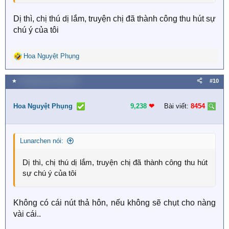
Truyện có nhiều người yêu thích, nhiều người đồng
Dị thì, chị thú dị lắm, truyện chị đã thành công thu hút sự
cảm, thế là ổn rồi.
chú ý của tôi
Nhận xét chuẩn xác của một người về một tác phẩm
có lẽ đơn giản chỉ là: Tôi thích/ Tôi không thích! Thế thui
Hoa Nguyệt Phụng
R
à, hihi
e
a
★
9 Tháng mười một 2025
#10
c
t
i
Hoa Nguyệt Phụng
9,238
❤︎
Bài viết:
8454
o
n
s
Lunarchen nói:
:
Dị thì, chị thú dị lắm, truyện chị đã thành công thu hút
sự chú ý của tôi
Không có cái nút thả hôn, nếu không sẽ chụt cho nàng
vài cái..