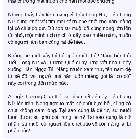
thật chướng mắt muốn cho hắn một độc chưởng.
Nhưng thấy hắn liều mạng vì Tiểu Long Nữ, Tiểu Long
Nữ cũng chật vật tìm mọi cách che chở cho hắn, nàng
lại có chút do dự. Dù sao sư muội đã cùng nàng lớn lên
từ nhỏ, một mình tịch mịch ở đây bao nhiêu năm, muốn
có người làm bạn cũng rất dễ hiểu.
Không nỡ giết, vậy thì trút giận một chút! Nàng bèn trói
Tiểu Long Nữ và Dương Quá quay lưng với nhau, đẩy
xuống Hàn Ngọc Trì. Nàng muốn xem thử, tên nam đệ
tử sẽ đối với người mà hắn luôn miệng gọi là "cô cô"
này coi trọng đến mức nào.
Ai ngờ, Dương Quá thật sự liều chết để đẩy Tiểu Long
Nữ lên trên. Nàng trợn to mắt, có chút bực bội, cũng có
chút không cam lòng. Tại sao cùng là đệ tử, sư muội
luôn được sư phụ coi trọng hơn? Tại sao cùng là nữ
nhân, sư muội có người liều chết bảo vệ còn nàng lại bị
phản bội?