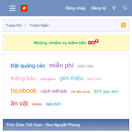
Đăng nhập
Đăng ký
Trang Chủ
Truyện Ngắn
Những nhiệm vụ kiếm tiền
miễn phí
Đặt quảng cáo
kiếm tiền
giới thiệu
thông báo
text link
chơi game
facebook
cách viết bài
BOT giao dịch
thẻ điện thoại
ăn vặt
bài mới
index
Tình Giữa Thế Gian - Hoa Nguyệt Phụng