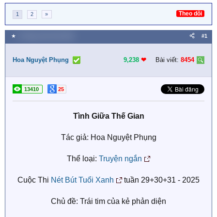
Theo dõi
1
2
»
★
9 Tháng mười một 2025
#1
Hoa Nguyệt Phụng
9,238
❤︎
Bài viết:
8454
13410
25
Tình Giữa Thế Gian
Tác giả: Hoa Nguyệt Phụng
Thể loại:
Truyện ngắn
Cuộc Thi
Nét Bút Tuổi Xanh
tuần 29+30+31 - 2025
Chủ đề: Trái tim của kẻ phản diện