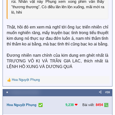
rùi. Nhân vật này Phụng xem xong phim vẫn thấy
"thương thương". Có điều lăn lên lộn xuống, mãi mới ra
lò, hihi
Thật, hồi đó em xem mà nghĩ tới ông lục triển nhiên chỉ
muốn nghiến răng, mấy truyện bạc tình trong tiểu thuyết
kim dung nó thực sự đau đớn luôn á, nam nhi thâm tình
thì thâm ko ai bằng, mà bạc tình thì cũng bạc ko ai bằng.
Đương nhiên nam chính của kim dung em ghét nhất là
TRƯƠNG VÔ KỊ VÀ TRẦN GIA LẠC, thích nhất là
LỆNH HỒ XUNG VÀ DƯƠNG QUÁ
Hoa Nguyệt Phụng
R
e
a
★
9 Tháng mười một 2025
#16
c
t
i
Hoa Nguyệt Phụng
9,238
❤︎
Bài viết:
8454
o
n