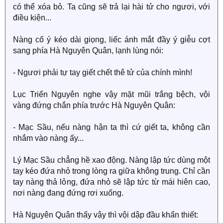
có thể xóa bỏ. Ta cũng sẽ trả lại hài tử cho ngươi, với
điều kiện...
Nàng cố ý kéo dài giọng, liếc ánh mắt đầy ý giễu cợt
sang phía Hà Nguyên Quân, lạnh lùng nói:
- Ngươi phải tự tay giết chết thê tử của chính mình!
Lục Triển Nguyên nghe vậy mặt mũi trắng bệch, vội
vàng đứng chắn phía trước Hà Nguyên Quân:
- Mạc Sầu, nếu nàng hận ta thì cứ giết ta, không cần
nhắm vào nàng ấy...
Lý Mạc Sầu chẳng hề xao động. Nàng lập tức dùng một
tay kéo đứa nhỏ trong lòng ra giữa không trung. Chỉ cần
tay nàng thả lỏng, đứa nhỏ sẽ lập tức từ mái hiên cao,
nơi nàng đang đứng rơi xuống.
Hà Nguyên Quân thấy vậy thì vội dập đầu khẩn thiết: