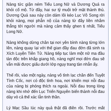
Nàng tức giận ném Tiểu Long Nữ và Dương Quá ra
khỏi cổ mộ. Từ đây, hai sư tỷ muội trở mặt thành thù.
Dương Quá sau này còn dám lôi kéo Lục Vô Song rời
khỏi nàng, mọi phẫn nộ của nàng từ đây liền nhắm
thẳng tới người mà nàng cảm thấy ghen tị nhất, Tiểu
Long Nữ.
Nàng không dừng chân tại nơi yên bình nàng từng lớn
lên, nàng quay lại với thế gian đầy đau đớn đã sinh ra
Xích Luyện Tiên Tử. Nàng tiếp tục làm một nữ ma đầu
tàn độc trên khắp giang hồ, nàng nghĩ mọi đớn đau sẽ
vẫn mãi được giấu dưới lớp ngụy trang tàn nhẫn ấy.
Thế rồi, vào một ngày, nàng vô tình lạc chân đến Tuyệt
Tình Cốc, nơi có độc tình hoa, nơi khiến mọi nỗi đau
của nàng bị phóng thích ra ngoài. Nỗi đau trong lòng
nàng khi nhớ đến Lục Triển Nguyên biến thành nỗi đau
dày vò cả thể xác lẫn tinh thần.
Lý Mạc Sầu lúc này quả thật đã điên rồi. Trước mắt