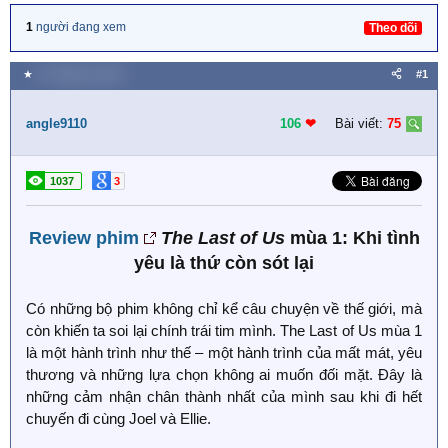
1
người đang xem
Theo dõi
★
27 Tháng tư 2025
#1
angle9110
106
❤︎
Bài viết:
75
1037
3
Review phim
The Last of Us
mùa 1: Khi tình
yêu là thứ còn sót lại
Có những bộ phim không chỉ kể câu chuyện về thế giới, mà
còn khiến ta soi lại chính trái tim mình. The Last of Us mùa 1
là một hành trình như thế – một hành trình của mất mát, yêu
thương và những lựa chọn không ai muốn đối mặt. Đây là
những cảm nhận chân thành nhất của mình sau khi đi hết
chuyến đi cùng Joel và Ellie.