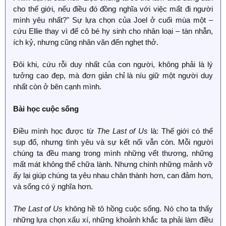
cho thế giới, nếu điều đó đồng nghĩa với việc mất đi người
mình yêu nhất?" Sự lựa chọn của Joel ở cuối mùa một –
cứu Ellie thay vì để cô bé hy sinh cho nhân loại – tàn nhẫn,
ích kỷ, nhưng cũng nhân văn đến nghẹt thở.
Đôi khi, cứu rỗi duy nhất của con người, không phải là lý
tưởng cao đẹp, mà đơn giản chỉ là níu giữ một người duy
nhất còn ở bên cạnh mình.
Bài học cuộc sống
Điều mình học được từ
The Last of Us
là: Thế giới có thể
sụp đổ, nhưng tình yêu và sự kết nối vẫn còn. Mỗi người
chúng ta đều mang trong mình những vết thương, những
mất mát không thể chữa lành. Nhưng chính những mảnh vỡ
ấy lại giúp chúng ta yêu nhau chân thành hơn, can đảm hơn,
và sống có ý nghĩa hơn.
The Last of Us
không hề tô hồng cuộc sống. Nó cho ta thấy
những lựa chọn xấu xí, những khoảnh khắc ta phải làm điều