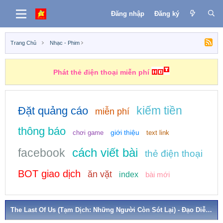
Đăng nhập
Đăng ký
Trang Chủ
Nhạc - Phim
Phát thẻ điện thoại miễn phí
kiếm tiền
Đặt quảng cáo
miễn phí
thông báo
giới thiệu
chơi game
text link
cách viết bài
facebook
thẻ điện thoại
BOT giao dịch
ăn vặt
index
bài mới
The Last Of Us (Tạm Dịch: Những Người Còn Sót Lại) - Đạo Diễn Craig Mazin, Neil Druckmann