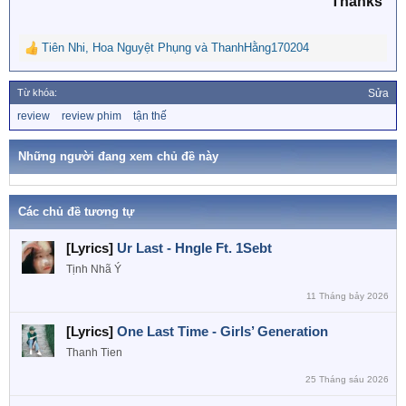
Thanks
Tiên Nhi
,
Hoa Nguyệt Phụng
và
ThanhHằng170204
R
e
a
Từ khóa:
Sửa
c
T
review
review phim
tận thế
t
ừ
i
k
o
h
Những người đang xem chủ đề này
n
ó
a
s
:
Các chủ đề tương tự
[Lyrics]
Ur Last - Hngle Ft. 1Sebt
Tịnh Nhã Ý
11 Tháng bảy 2026
[Lyrics]
One Last Time - Girls’ Generation
Thanh Tien
25 Tháng sáu 2026