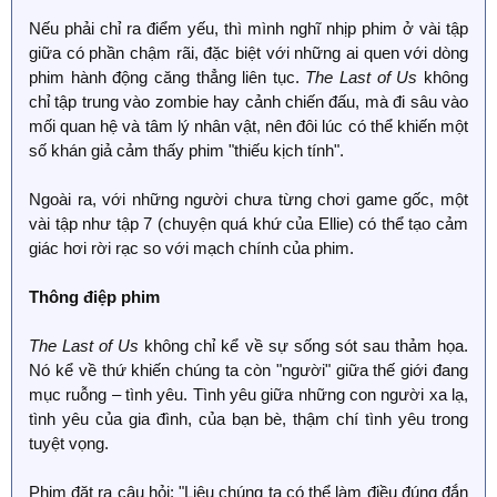
Nếu phải chỉ ra điểm yếu, thì mình nghĩ nhịp phim ở vài tập
giữa có phần chậm rãi, đặc biệt với những ai quen với dòng
phim hành động căng thẳng liên tục.
The Last of Us
không
chỉ tập trung vào zombie hay cảnh chiến đấu, mà đi sâu vào
mối quan hệ và tâm lý nhân vật, nên đôi lúc có thể khiến một
số khán giả cảm thấy phim "thiếu kịch tính".
Ngoài ra, với những người chưa từng chơi game gốc, một
vài tập như tập 7 (chuyện quá khứ của Ellie) có thể tạo cảm
giác hơi rời rạc so với mạch chính của phim.
Thông điệp phim
The Last of Us
không chỉ kể về sự sống sót sau thảm họa.
Nó kể về thứ khiến chúng ta còn "người" giữa thế giới đang
mục ruỗng – tình yêu. Tình yêu giữa những con người xa lạ,
tình yêu của gia đình, của bạn bè, thậm chí tình yêu trong
tuyệt vọng.
Phim đặt ra câu hỏi: "Liệu chúng ta có thể làm điều đúng đắn