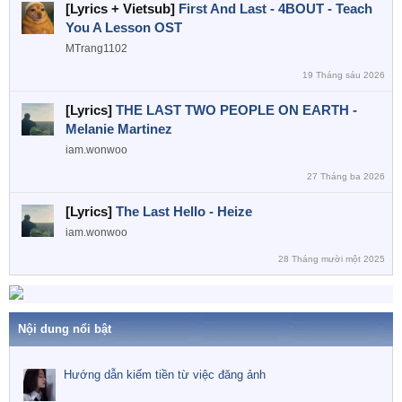
[Lyrics + Vietsub]
First And Last - 4BOUT - Teach
You A Lesson OST
MTrang1102
19 Tháng sáu 2026
[Lyrics]
THE LAST TWO PEOPLE ON EARTH -
Melanie Martinez
iam.wonwoo
27 Tháng ba 2026
[Lyrics]
The Last Hello - Heize
iam.wonwoo
28 Tháng mười một 2025
Nội dung nổi bật
Hướng dẫn kiếm tiền từ việc đăng ảnh