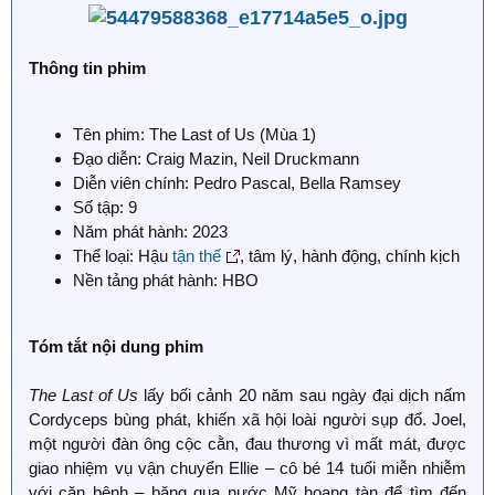
Thông tin phim
Tên phim: The Last of Us (Mùa 1)
Đạo diễn: Craig Mazin, Neil Druckmann
Diễn viên chính: Pedro Pascal, Bella Ramsey
Số tập: 9
Năm phát hành: 2023
Thể loại: Hậu
tận thế
, tâm lý, hành động, chính kịch
Nền tảng phát hành: HBO
Tóm tắt nội dung phim
The Last of Us
lấy bối cảnh 20 năm sau ngày đại dịch nấm
Cordyceps bùng phát, khiến xã hội loài người sụp đổ. Joel,
một người đàn ông cộc cằn, đau thương vì mất mát, được
giao nhiệm vụ vận chuyển Ellie – cô bé 14 tuổi miễn nhiễm
với căn bệnh – băng qua nước Mỹ hoang tàn để tìm đến