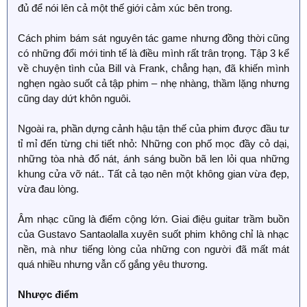
đủ để nói lên cả một thế giới cảm xúc bên trong.
Cách phim bám sát nguyên tác game nhưng đồng thời cũng
có những đổi mới tinh tế là điều mình rất trân trọng. Tập 3 kể
về chuyện tình của Bill và Frank, chẳng hạn, đã khiến mình
nghẹn ngào suốt cả tập phim – nhẹ nhàng, thầm lặng nhưng
cũng day dứt khôn nguôi.
Ngoài ra, phần dựng cảnh hậu tận thế của phim được đầu tư
tỉ mỉ đến từng chi tiết nhỏ: Những con phố mọc đầy cỏ dại,
những tòa nhà đổ nát, ánh sáng buồn bã len lỏi qua những
khung cửa vỡ nát.. Tất cả tạo nên một không gian vừa đẹp,
vừa đau lòng.
Âm nhạc cũng là điểm cộng lớn. Giai điệu guitar trầm buồn
của Gustavo Santaolalla xuyên suốt phim không chỉ là nhạc
nền, mà như tiếng lòng của những con người đã mất mát
quá nhiều nhưng vẫn cố gắng yêu thương.
Nhược điểm