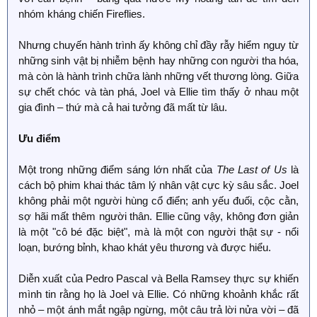
nhóm kháng chiến Fireflies.
Nhưng chuyến hành trình ấy không chỉ đầy rẫy hiểm nguy từ
những sinh vật bị nhiễm bệnh hay những con người tha hóa,
mà còn là hành trình chữa lành những vết thương lòng. Giữa
sự chết chóc và tàn phá, Joel và Ellie tìm thấy ở nhau một
gia đình – thứ mà cả hai tưởng đã mất từ lâu.
Ưu điểm
Một trong những điểm sáng lớn nhất của
The Last of Us
là
cách bộ phim khai thác tâm lý nhân vật cực kỳ sâu sắc. Joel
không phải một người hùng cổ điển; anh yếu đuối, cộc cằn,
sợ hãi mất thêm người thân. Ellie cũng vậy, không đơn giản
là một "cô bé đặc biệt", mà là một con người thật sự - nổi
loạn, bướng bỉnh, khao khát yêu thương và được hiểu.
Diễn xuất của Pedro Pascal và Bella Ramsey thực sự khiến
mình tin rằng họ là Joel và Ellie. Có những khoảnh khắc rất
nhỏ – một ánh mắt ngập ngừng, một câu trả lời nửa vời – đã