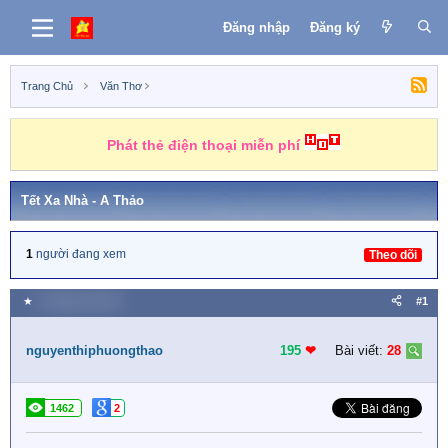
Đăng nhập
Đăng ký
Trang Chủ
Văn Thơ
Phát thẻ điện thoại miễn phí
Tết Xa Nhà - A Thảo
1
người đang xem
Theo dõi
★
4 Tháng hai 2024
#1
nguyenthiphuongthao
195
❤︎
Bài viết:
28
1462
2