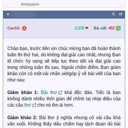
Anhquaann
★
6 Tháng hai 2024
#2
CaoSG
2,278
❤︎
Bài viết:
453
Chào bạn, trước tiên xin chúc mừng bạn đã hoàn thành
tuần thi thứ hai, dù không đạt giải cao nhất, nhưng Ban
tổ chức hy vọng sẽ tiếp tục theo dõi và đạt giải cao
trong những tuần thi sau. Ngoài chấm điểm, Ban giám
khảo còn có một vài nhận xét/góp ý về bài viết của bạn
như sau:
Giám khảo 1:
Bài thơ
khá độc đáo. Tiếc là bạn
không dành nhiều thời gian để chỉnh lại nhịp điệu của
các câu
thơ
cho nó êm ái hơn.
Giám khảo 2:
Bài thơ ý nghĩa nhưng có vài câu khá
văn xuôi. Không thấy dấu chấm hay tách đoạn dù bài