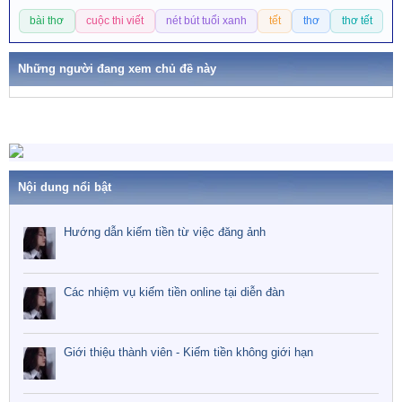
T
t
bài thơ
cuộc thi viết
nét bút tuổi xanh
tết
thơ
thơ tết
ừ
i
o
k
n
h
Những người đang xem chủ đề này
s
ó
:
a
Nội dung nổi bật
Hướng dẫn kiếm tiền từ việc đăng ảnh
Các nhiệm vụ kiếm tiền online tại diễn đàn
Giới thiệu thành viên - Kiếm tiền không giới hạn