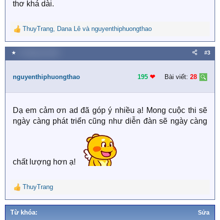
thơ khá dài.
ThuyTrang
,
Dana Lê
và
nguyenthiphuongthao
R
e
a
★
6 Tháng hai 2024
#3
c
t
i
nguyenthiphuongthao
195
❤︎
Bài viết:
28
o
n
s
Dạ em cảm ơn ad đã góp ý nhiều ạ! Mong cuộc thi sẽ
:
ngày càng phát triển cũng như diễn đàn sẽ ngày càng
chất lượng hơn ạ!
ThuyTrang
R
e
a
Từ khóa:
Sửa
c