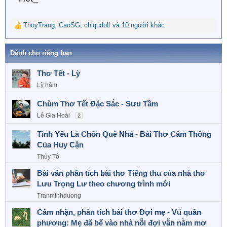
ThuyTrang
,
CaoSG
,
chiqudoll
và 10 người khác
R
e
a
Dành cho riêng bạn
c
t
Thơ Tết - Lỳ
i
o
Lỳ hâm
n
s
Chùm Thơ Tết Đặc Sắc - Sưu Tầm
:
Lê Gia Hoài
2
Tình Yêu Là Chốn Quê Nhà - Bài Thơ Cảm Thông
Của Huy Cận
Thủy Tô
Bài văn phân tích bài thơ Tiếng thu của nhà thơ
Lưu Trọng Lư theo chương trình mới
Tranminhduong
Cảm nhận, phân tích bài thơ Đợi mẹ - Vũ quần
phương: Mẹ đã bế vào nhà nỗi đợi vẫn nằm mơ