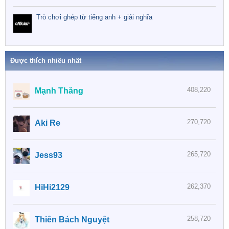
Trò chơi ghép từ tiếng anh + giải nghĩa
Được thích nhiều nhất
408,220
Mạnh Thăng
270,720
Aki Re
265,720
Jess93
262,370
HiHi2129
258,720
Thiên Bách Nguyệt