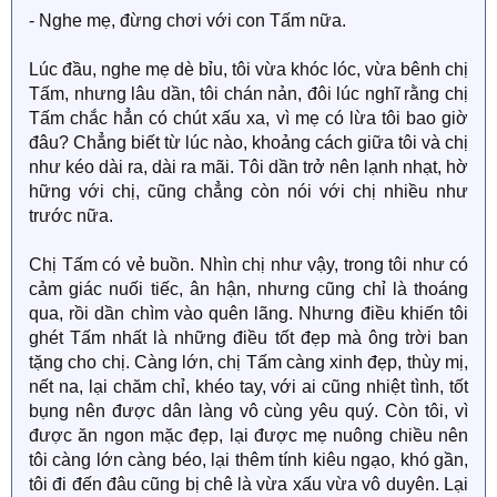
- Nghe mẹ, đừng chơi với con Tấm nữa.
Lúc đầu, nghe mẹ dè bỉu, tôi vừa khóc lóc, vừa bênh chị
Tấm, nhưng lâu dần, tôi chán nản, đôi lúc nghĩ rằng chị
Tấm chắc hẳn có chút xấu xa, vì mẹ có lừa tôi bao giờ
đâu? Chẳng biết từ lúc nào, khoảng cách giữa tôi và chị
như kéo dài ra, dài ra mãi. Tôi dần trở nên lạnh nhạt, hờ
hững với chị, cũng chẳng còn nói với chị nhiều như
trước nữa.
Chị Tấm có vẻ buồn. Nhìn chị như vậy, trong tôi như có
cảm giác nuối tiếc, ân hận, nhưng cũng chỉ là thoáng
qua, rồi dần chìm vào quên lãng. Nhưng điều khiến tôi
ghét Tấm nhất là những điều tốt đẹp mà ông trời ban
tặng cho chị. Càng lớn, chị Tấm càng xinh đẹp, thùy mị,
nết na, lại chăm chỉ, khéo tay, với ai cũng nhiệt tình, tốt
bụng nên được dân làng vô cùng yêu quý. Còn tôi, vì
được ăn ngon mặc đẹp, lại được mẹ nuông chiều nên
tôi càng lớn càng béo, lại thêm tính kiêu ngạo, khó gần,
tôi đi đến đâu cũng bị chê là vừa xấu vừa vô duyên. Lại