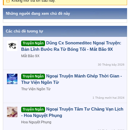
Không mở trả lời sau này.
c
t
Những người đang xem chủ đề này
i
o
n
s
Các chủ đề tương tự
:
Dũng Cx Sonomeditec Ngoại Truyện:
Truyện Ngắn
Bản Lĩnh Bước Ra Từ Bóng Tối - Mắt Bão 9X
Mắt Bão 9X
30 Tháng bảy 2026
Ngoại Truyện Mảnh Ghép Thời Gian -
Truyện Ngắn
Thư Viện Ngôn Từ
Thư Viện Ngôn Từ
1 Tháng mười hai 2024
Ngoại Truyện Tâm Tư Chàng Vạn Lịch
Truyện Ngắn
- Hoa Nguyệt Phụng
Hoa Nguyệt Phụng