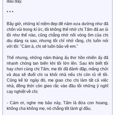
đâu đấy.
* * *
Bây giờ, những kỉ niệm đẹp đẽ năm xưa dường như đã
chôn vùi trong kí ức, tôi không thể nhớ chị Tấm đã an ủi
tôi như thế nào, cũng chẳng nhớ nổi vòng ôm của chị
dịu dàng ra sao, nhưng tôi chỉ nhớ rằng, chị luôn nói
với tôi: "Cám à, chị sẽ luôn bảo vệ em."
Thế nhưng, những năm tháng ấu thơ hồn nhiên ấy đã
nhanh chóng tan biến khi tôi lớn lên. Sau khi biết tôi
hay chơi cùng chị Tấm, mẹ tôi đã đánh đập, mắng chửi
và dọa sẽ đuổi chị ra khỏi nhà nếu chị còn rủ rê tôi.
Cũng kể từ ngày đó, mẹ giao cho chị làm tất cả việc
nhà, đồng thời còn gieo rắc vào đầu tôi những ý nghĩ
cay nghiệt về chị:
- Cám ơi, nghe mẹ bảo này, Tấm là đứa con hoang,
không cha không mẹ, nó chẳng tốt lành gì đâu.