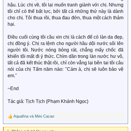
hậu. Lúc chị về, tôi lại muốn tranh giành với chị. Nhưng
tôi chỉ có thể bất lực, bởi tất cả những thứ này là dành
cho chị. Tôi thua rồi, thua đau đớn, thua một cách thảm
hại.
Điều cuối cùng tôi cầu xin chị là cách để có làn da đẹp,
chị đồng ý. Chị ra lệnh cho người hầu dội nước sôi lên
người tôi. Nước nóng bỏng rát, chẳng mấy chốc đã
khiến tôi mất đi ý thức. Chìm dần trong làn nước hư vô,
tất cả đã kết thúc thật rồi, chỉ còn vẳng lại bên tai tôi câu
nói của chị Tấm năm nào: "Cám à, chị sẽ luôn bảo vệ
em."
~End
Tác giả: Tịch Tịch (Phạm Khánh Ngọc)
Aquafina
và
Mèo Cacao
R
e
a