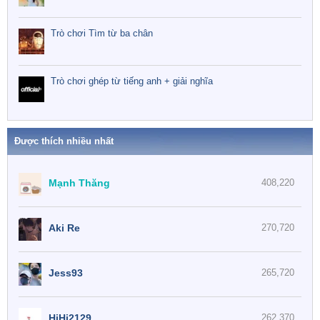
Trò chơi Tìm từ ba chân
Trò chơi ghép từ tiếng anh + giải nghĩa
Được thích nhiều nhất
Mạnh Thăng
408,220
Aki Re
270,720
Jess93
265,720
HiHi2129
262,370