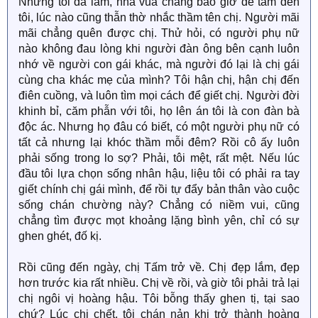
Nhưng tôi đã lầm, nhà vua chẳng bao giờ để tâm đến
tôi, lúc nào cũng thẫn thờ nhắc thầm tên chị. Người mãi
mãi chẳng quên được chị. Thử hỏi, có người phụ nữ
nào không đau lòng khi người đàn ông bên cạnh luôn
nhớ về người con gái khác, mà người đó lại là chị gái
cùng cha khác mẹ của mình? Tôi hận chị, hận chị đến
điên cuồng, và luôn tìm mọi cách để giết chị. Người đời
khinh bỉ, căm phẫn với tôi, họ lên án tôi là con đàn bà
độc ác. Nhưng họ đâu có biết, có một người phụ nữ có
tất cả nhưng lại khóc thầm mỗi đêm? Rồi cô ấy luôn
phải sống trong lo sợ? Phải, tôi mệt, rất mệt. Nếu lúc
đầu tôi lựa chọn sống nhân hậu, liệu tôi có phải ra tay
giết chính chị gái mình, để rồi tự đẩy bản thân vào cuộc
sống chán chường này? Chẳng có niềm vui, cũng
chẳng tìm được mọt khoảng lặng bình yên, chỉ có sự
ghen ghét, đố kị.
Rồi cũng đến ngày, chị Tấm trở về. Chị đẹp lắm, đẹp
hơn trước kia rất nhiều. Chị về rồi, và giờ tôi phải trả lại
chị ngôi vị hoàng hậu. Tôi bỗng thấy ghen tị, tại sao
chứ? Lúc chị chết, tôi chán nản khi trở thành hoàng