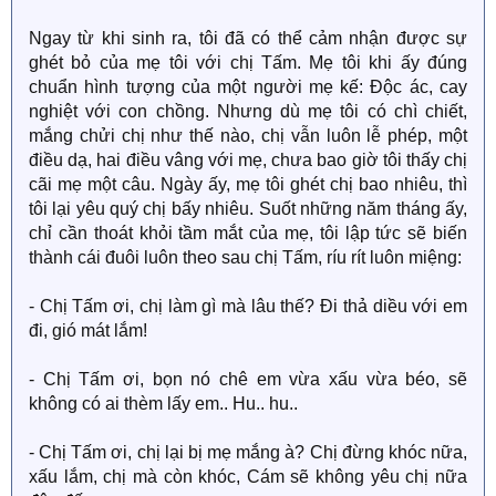
Ngay từ khi sinh ra, tôi đã có thể cảm nhận được sự
ghét bỏ của mẹ tôi với chị Tấm. Mẹ tôi khi ấy đúng
chuẩn hình tượng của một người mẹ kế: Độc ác, cay
nghiệt với con chồng. Nhưng dù mẹ tôi có chì chiết,
mắng chửi chị như thế nào, chị vẫn luôn lễ phép, một
điều dạ, hai điều vâng với mẹ, chưa bao giờ tôi thấy chị
cãi mẹ một câu. Ngày ấy, mẹ tôi ghét chị bao nhiêu, thì
tôi lại yêu quý chị bấy nhiêu. Suốt những năm tháng ấy,
chỉ cần thoát khỏi tầm mắt của mẹ, tôi lập tức sẽ biến
thành cái đuôi luôn theo sau chị Tấm, ríu rít luôn miệng:
- Chị Tấm ơi, chị làm gì mà lâu thế? Đi thả diều với em
đi, gió mát lắm!
- Chị Tấm ơi, bọn nó chê em vừa xấu vừa béo, sẽ
không có ai thèm lấy em.. Hu.. hu..
- Chị Tấm ơi, chị lại bị mẹ mắng à? Chị đừng khóc nữa,
xấu lắm, chị mà còn khóc, Cám sẽ không yêu chị nữa