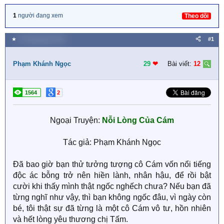
1
người đang xem
Theo dõi
★
20 Tháng bảy 2022
#1
Phạm Khánh Ngọc
29
❤︎
Bài viết:
12
1564
2
Ngoại Truyện:
Nỗi Lòng Của Cám
Tác giả: Phạm Khánh Ngọc​
Đã bao giờ bạn thử tưởng tượng cô Cám vốn nổi tiếng
độc ác bỗng trở nên hiền lành, nhân hậu, để rồi bật
cười khi thấy mình thật ngốc nghếch chưa? Nếu bạn đã
từng nghĩ như vậy, thì bạn không ngốc đâu, vì ngày còn
bé, tôi thật sự đã từng là một cô Cám vô tư, hồn nhiên
và hết lòng yêu thương chị Tấm.