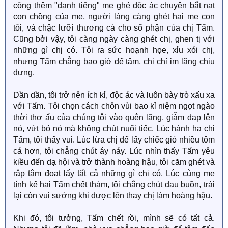
cộng thêm "danh tiếng" mẹ ghẻ độc ác chuyên bắt nạt
con chồng của mẹ, người làng càng ghét hai mẹ con
tôi, và chậc lưỡi thương cả cho số phận của chị Tấm.
Cũng bởi vậy, tôi càng ngày càng ghét chị, ghen tị với
những gì chị có. Tôi ra sức hoạnh họe, xỉu xói chị,
nhưng Tấm chẳng bao giờ để tâm, chị chỉ im lặng chịu
đựng.
Dần dần, tôi trở nên ích kỉ, độc ác và luôn bày trò xấu xa
với Tấm. Tôi chọn cách chôn vùi bao kỉ niệm ngọt ngào
thời thơ ấu của chúng tôi vào quên lãng, giẫm đạp lên
nó, vứt bỏ nó mà không chút nuối tiếc. Lúc hành hạ chị
Tấm, tôi thấy vui. Lúc lừa chị để lấy chiếc giỏ nhiều tôm
cá hơn, tôi chẳng chút áy náy. Lúc nhìn thấy Tấm yêu
kiều đến dạ hội và trở thành hoàng hậu, tôi căm ghét và
rắp tâm đoạt lấy tất cả những gì chị có. Lúc cùng mẹ
tính kế hại Tấm chết thảm, tôi chẳng chút đau buồn, trái
lại còn vui sướng khi được lên thay chị làm hoàng hậu.
Khi đó, tôi tưởng, Tấm chết rồi, mình sẽ có tất cả.