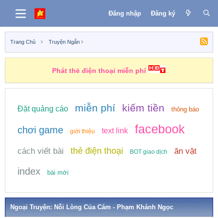
Đăng nhập
Đăng ký
Trang Chủ
Truyện Ngắn
Phát thẻ điện thoại miễn phí
miễn phí
kiếm tiền
Đặt quảng cáo
thông báo
facebook
chơi game
text link
giới thiệu
thẻ điện thoại
cách viết bài
ăn vặt
BOT giao dịch
index
bài mới
Ngoại Truyện: Nỗi Lòng Của Cám - Phạm Khánh Ngọc