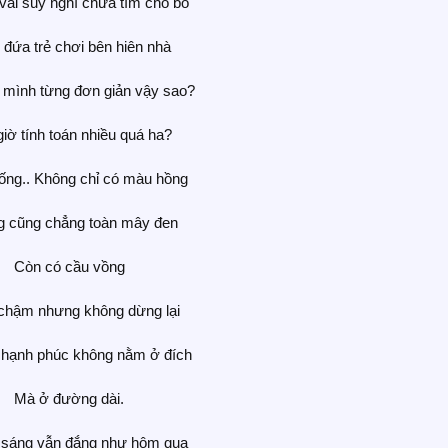
 vài suy nghĩ chưa tìm chỗ bỏ
 đứa trẻ chơi bên hiên nhà
 mình từng đơn giản vậy sao?
iờ tính toán nhiều quá ha?
ống.. Không chỉ có màu hồng
 cũng chẳng toàn mây đen
Còn có cầu vồng
 chậm nhưng không dừng lại
t hạnh phúc không nằm ở đích
Mà ở đường dài.
 sáng vẫn đắng như hôm qua