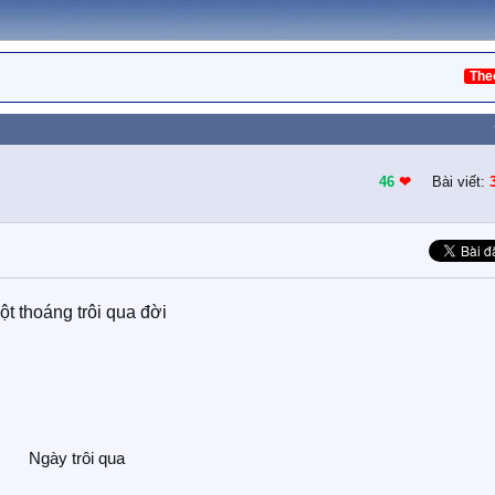
The
46
❤︎
Bài viết:
ột thoáng trôi qua đời​
Ngày trôi qua