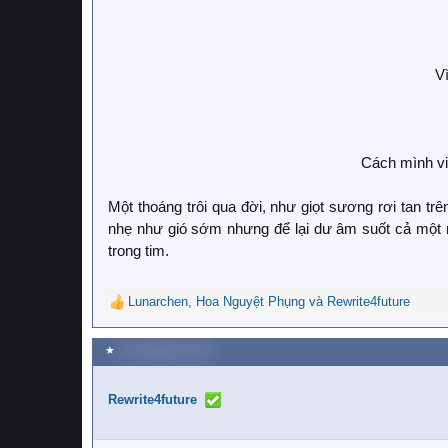
Vì
Cách mình vi
Một thoáng trôi qua đời, như giọt sương rơi tan t
nhẹ như gió sớm nhưng để lại dư âm suốt cả một n
trong tim.
Lunarchen
,
Hoa Nguyệt Phụng
và
Rewrite4future
R
e
a
★
16 Tháng tám 2025
c
t
i
Rewrite4future
o
n