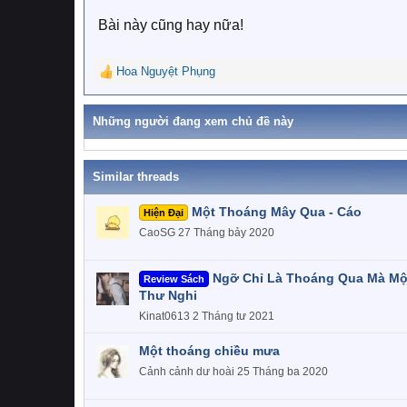
s
:
Bài này cũng hay nữa!
Hoa Nguyệt Phụng
R
e
a
Những người đang xem chủ đề này
c
t
i
o
Similar threads
n
s
Một Thoáng Mây Qua - Cáo
Hiện Đại
:
CaoSG
27 Tháng bảy 2020
Ngỡ Chỉ Là Thoáng Qua Mà Mộ
Review Sách
Thư Nghi
Kinat0613
2 Tháng tư 2021
Một thoáng chiều mưa
Cảnh cảnh dư hoài
25 Tháng ba 2020