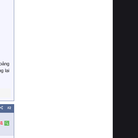
hoảng
g lại
#2
31