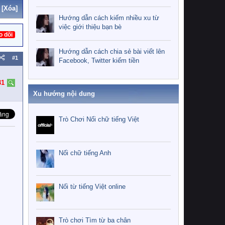
[Xóa]
Hướng dẫn cách kiếm nhiều xu từ
việc giới thiệu bạn bè
o dõi
Hướng dẫn cách chia sẻ bài viết lên
#1
Facebook, Twitter kiếm tiền
31
Xu hướng nội dung
Trò Chơi Nối chữ tiếng Việt
Nối chữ tiếng Anh
Nối từ tiếng Việt online
Trò chơi Tìm từ ba chân