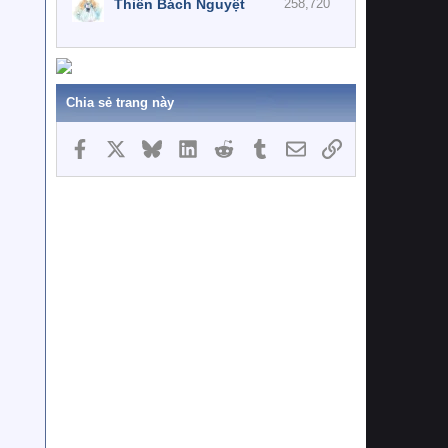
Thiên Bách Nguyệt
258,720
Chia sẻ trang này
Facebook
X
Bluesky
LinkedIn
Reddit
Tumblr
Email
Link