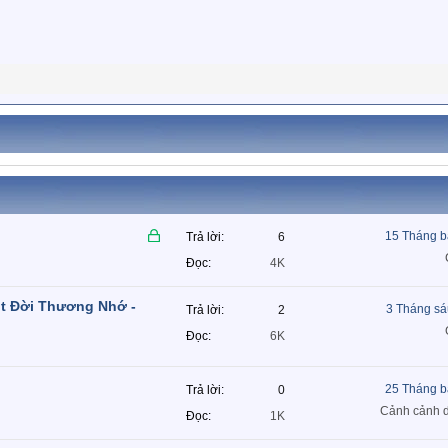
Đ
15 Tháng b
Trả lời
6
ã
Đọc
4K
k
h
t Đời Thương Nhớ -
3 Tháng sá
Trả lời
2
ó
Đọc
6K
a
25 Tháng b
Trả lời
0
Cảnh cảnh d
Đọc
1K