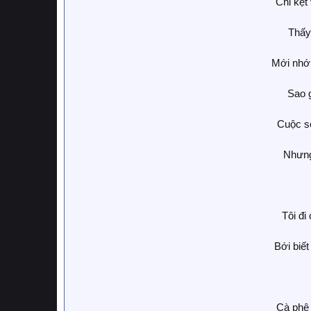
Chỉ kẹt
Thấy
Mới nhớ
Sao g
Cuộc s
Nhưng
Tôi đi
Bới biế
Cà phê