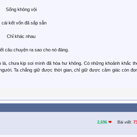
Sống không vội
 cái kết vốn đã sắp sẵn
Chỉ khác nhau
ết câu chuyện ra sao cho nó đáng.
rên lá, chưa kịp soi mình đã hóa hư không. Có những khoảnh khắc t
gười. Ta chẳng giữ được thời gian, chỉ giữ được cảm giác còn đọn
2,696
❤︎
Bài viết:
7