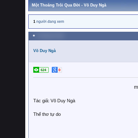
Một Thoáng Trôi Qua Đời - Võ Duy Ngà
1
người đang xem
★
8 Tháng tám 2025
Võ Duy Ngà
624
0
m
Tác giả: Võ Duy Ngà
Thể thơ tự do