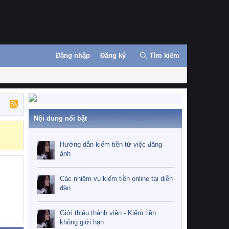
Đăng nhập
Đăng ký
Tìm kiếm
Nội dung nổi bật
Những nhiệm 
Hướng dẫn kiếm tiền từ việc đăng
ảnh
Các nhiệm vụ kiếm tiền online tại diễn
đàn
Giới thiệu thành viên - Kiếm tiền
không giới hạn