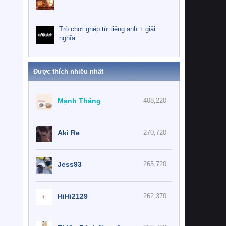
Trò chơi ghép từ tiếng anh + giải
nghĩa
Được thích nhiều nhất
Mạnh Thăng
408,220
Aki Re
270,720
Jess93
265,720
HiHi2129
262,370