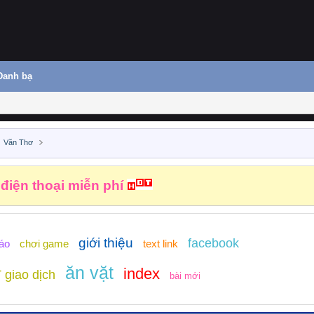
Danh bạ
Văn Thơ
 điện thoại miễn phí
giới thiệu
facebook
áo
chơi game
text link
ăn vặt
index
 giao dịch
bài mới