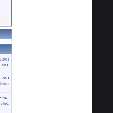
a 2022
CaoSG
u 2021
Giaggg
a 2020
ư hoài