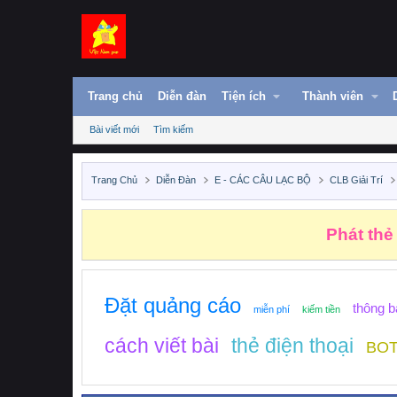
Trang chủ
Diễn đàn
Tiện ích
Thành viên
Bài viết mới
Tìm kiếm
Trang Chủ
Diễn Đàn
E - CÁC CÂU LẠC BỘ
CLB Giải Trí
Phát thẻ
Đặt quảng cáo
thông b
miễn phí
kiếm tiền
cách viết bài
thẻ điện thoại
BOT