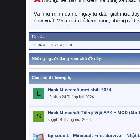
Không, nếu bạn tìm kiếm nội dung sâu sắc h
Và như mình đã nói ngay từ đầu, giọt mực duy
diễn xuất. Một dự án có tiềm năng, nhưng rất ti
Từ khóa:
T
minecraft
review phim
ừ
k
h
Những người đang xem chủ đề này
ó
a
Các chủ đề tương tự
Hack Minecraft mới nhất 2024
L
lifpakka
24 Tháng hai 2024
Hack Minecraft Tiếng Việt APK + MOD (Mở 
S
segjit
14 Tháng một 2024
Episode 1 - Minecraft First Survival - Nhật 