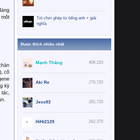
đáng
o một
Trò chơi ghép từ tiếng anh + giải
nghĩa
Được thích nhiều nhất
Mạnh Thăng
408,220
chán
), cô
gene
Aki Re
270,720
g kỳ
 tác,
ần.
Jess93
265,720
HiHi2129
262,370