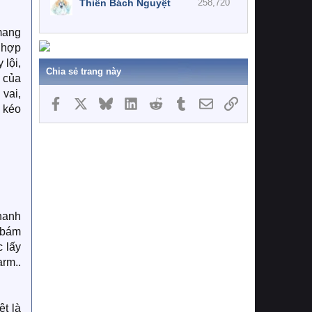
Thiên Bách Nguyệt
258,720
mang
t hợp
 lội,
Chia sẻ trang này
 của
 vai,
Facebook
X
Bluesky
LinkedIn
Reddit
Tumblr
Email
Link
 kéo
thanh
u bám
 lấy
arm..
ệt là