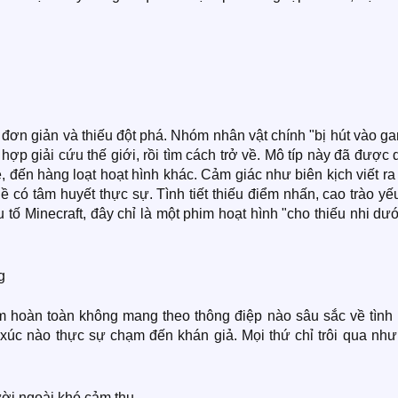
đơn giản và thiếu đột phá. Nhóm nhân vật chính "bị hút vào g
hợp giải cứu thế giới, rồi tìm cách trở về. Mô típ này đã được
, đến hàng loạt hoạt hình khác. Cảm giác như biên kịch viết ra
ề có tâm huyết thực sự. Tình tiết thiếu điểm nhấn, cao trào yế
 tố Minecraft, đây chỉ là một phim hoạt hình "cho thiếu nhi dư
g
him hoàn toàn không mang theo thông điệp nào sâu sắc về tình
 xúc nào thực sự chạm đến khán giả. Mọi thứ chỉ trôi qua như
ười ngoài khó cảm thụ