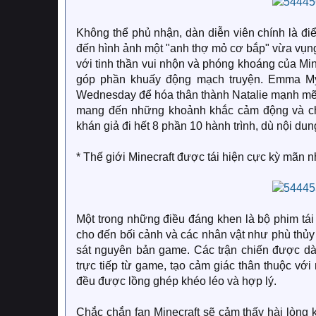
Không thể phủ nhận, dàn diễn viên chính là đ
đến hình ảnh một "anh thợ mỏ cơ bắp" vừa vụng 
với tinh thần vui nhộn và phóng khoáng của Mine
góp phần khuấy động mạch truyện. Emma Myer
Wednesday để hóa thân thành Natalie mạnh mẽ, 
mang đến những khoảnh khắc cảm động và châ
khán giả đi hết 8 phần 10 hành trình, dù nội du
* Thế giới Minecraft được tái hiện cực kỳ mãn 
Một trong những điều đáng khen là bộ phim tái 
cho đến bối cảnh và các nhân vật như phù thủy
sát nguyên bản game. Các trận chiến được d
trực tiếp từ game, tạo cảm giác thân thuộc với 
đều được lồng ghép khéo léo và hợp lý.
Chắc chắn fan Minecraft sẽ cảm thấy hài lòng k