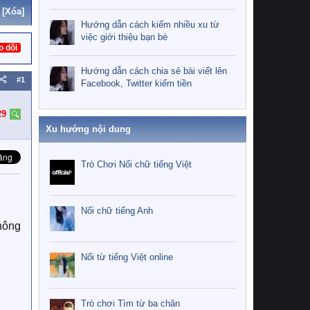
[Xóa]
Hướng dẫn cách kiếm nhiều xu từ
việc giới thiệu bạn bè
o dõi
Hướng dẫn cách chia sẻ bài viết lên
#1
Facebook, Twitter kiếm tiền
29
Xu hướng nội dung
Trò Chơi Nối chữ tiếng Việt
Nối chữ tiếng Anh
không
Nối từ tiếng Việt online
Trò chơi Tìm từ ba chân