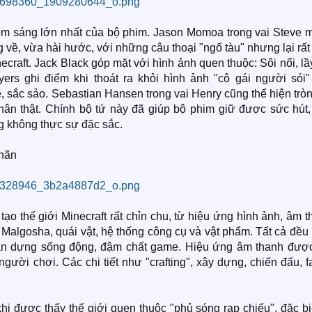
iểm sáng lớn nhất của bộ phim. Jason Momoa trong vai Steve 
về, vừa hài hước, với những câu thoại "ngố tàu" nhưng lại rấ
craft. Jack Black góp mặt với hình ảnh quen thuộc: Sôi nổi, lầy
s ghi điểm khi thoát ra khỏi hình ảnh "cô gái người sói"
sắc sảo. Sebastian Hansen trong vai Henry cũng thể hiện tròn
n thật. Chính bộ tứ này đã giúp bộ phim giữ được sức hút,
ng không thực sự đặc sắc.
nhãn
tạo thế giới Minecraft rất chỉn chu, từ hiệu ứng hình ảnh, âm 
 Malgosha, quái vật, hệ thống công cụ và vật phẩm. Tất cả đề
àn dựng sống động, đậm chất game. Hiệu ứng âm thanh được
người chơi. Các chi tiết như "crafting", xây dựng, chiến đấu, f
hi được thấy thế giới quen thuộc "phủ sóng rạp chiếu", đặc bi