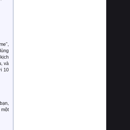
ame",
 dùng
 kịch
u, và
ới 10
 bạn,
 một