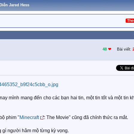
 Diễn Jared Hess
The
48
❤︎
Bài viết:
y mình mang đến cho các bạn hai tin, một tin tốt và một tin 
bộ phim "
Minecraft
: The Movie" cũng đã chính thức ra mắt.
g gì người hâm mộ từng kỳ vọng.