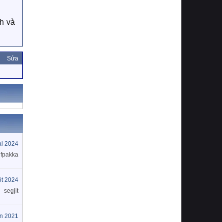
h và
Sửa
ai 2024
lifpakka
t 2024
segjit
ín 2021