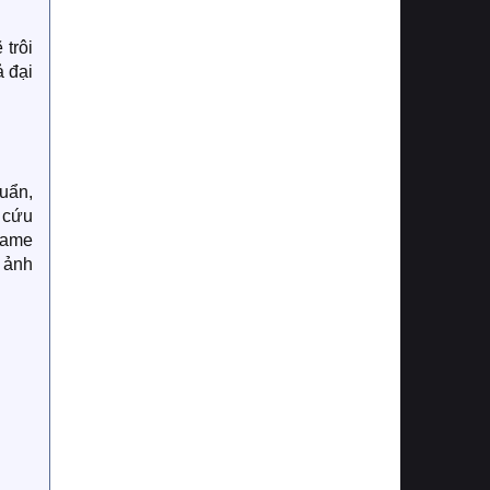
 trôi
ả đại
uẩn,
 cứu
 game
 ảnh