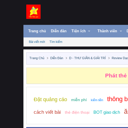
Trang chủ
Diễn đàn
Tiện ích
Thành viên
Bài viết mới
Tìm kiếm
Trang Chủ
Diễn Đàn
D - THƯ GIÃN & GIẢI TRÍ
Review Dạ
Phát thẻ
thông 
Đặt quảng cáo
miễn phí
kiếm tiền
ă
cách viết bài
BOT giao dịch
thẻ điện thoại