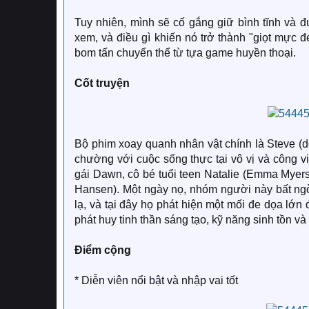
Tuy nhiên, mình sẽ cố gắng giữ bình tĩnh và 
xem, và điều gì khiến nó trở thành "giọt mực 
bom tấn chuyển thể từ tựa game huyền thoại.
Cốt truyện
Bộ phim xoay quanh nhân vật chính là Steve (
chường với cuộc sống thực tại vô vị và công vi
gái Dawn, cô bé tuổi teen Natalie (Emma Myer
Hansen). Một ngày nọ, nhóm người này bất ngờ
lạ, và tại đây họ phát hiện một mối đe dọa lớn 
phát huy tinh thần sáng tạo, kỹ năng sinh tồn 
Điểm cộng
* Diễn viên nổi bật và nhập vai tốt