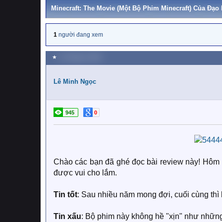
Minecraft: The Movie (Một Bộ Phim Minecraft) Của Đạo
1
người đang xem
★
12 Tháng tư 2025
Lê Minh Ngọc
945
0
Chào các bạn đã ghé đọc bài review này! Hôm na
được vui cho lắm.
Tin tốt
: Sau nhiều năm mong đợi, cuối cùng thì 
Tin xấu
: Bộ phim này không hề "xịn" như nhữn