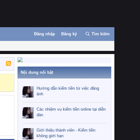
Đăng nhập
Đăng ký
Tìm kiếm
Nội dung nổi bật
Những nhiệm 
Hướng dẫn kiếm tiền từ việc đăng
ảnh
Các nhiệm vụ kiếm tiền online tại diễn
đàn
Giới thiệu thành viên - Kiếm tiền
không giới hạn