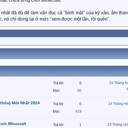
oặc chưa từng chơi Minecraft.
 nhất đã đủ để làm vẩn đục cả "bình mật" của kỹ xảo, âm than
ếc, nó chỉ dừng lại ở mức "xem được một lần, rồi quên".
24 Tháng h
Trả lời
0
Đọc
4K
Khóa) Mới Nhất 2024
14 Tháng mộ
Trả lời
0
Đọc
919
Linh MInecraft
23 Tháng ch
Trả lời
1