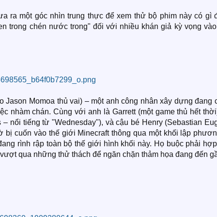
đưa ra một góc nhìn trung thực để xem thử bộ phim này có gì 
đen trong chén nước trong" đối với nhiều khán giả kỳ vọng và
do Jason Momoa thủ vai) – một anh công nhân xây dựng đang 
ệc nhàm chán. Cùng với anh là Garrett (một game thủ hết thời
s – nổi tiếng từ "Wednesday"), và cậu bé Henry (Sebastian Eu
 bị cuốn vào thế giới Minecraft thông qua một khối lập phươn
đang rình rập toàn bộ thế giới hình khối này. Họ buộc phải hợp
và vượt qua những thử thách để ngăn chặn thảm họa đang đến g