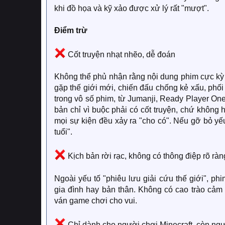
khi đồ họa và kỹ xảo được xử lý rất "mượt".
Điểm trừ
Cốt truyện nhạt nhẽo, dễ đoán
Không thể phủ nhận rằng nội dung phim cực kỳ 
gặp thế giới mới, chiến đấu chống kẻ xấu, phối 
trong vô số phim, từ Jumanji, Ready Player One
bản chỉ vì buộc phải có cốt truyện, chứ không h
mọi sự kiện đều xảy ra "cho có". Nếu gỡ bỏ yếu
tuổi".
Kịch bản rời rạc, không có thông điệp rõ ràn
Ngoài yếu tố "phiêu lưu giải cứu thế giới", p
gia đình hay bản thân. Không có cao trào cảm
ván game chơi cho vui.
Chỉ dành cho người chơi Minecraft, còn ng