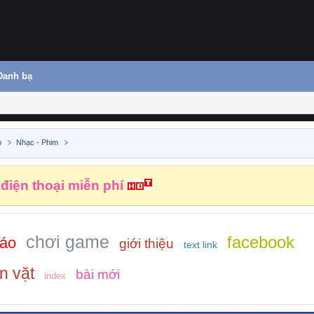
Danh bạ
o
Nhạc - Phim
 điện thoại miễn phí
chơi game
facebook
báo
giới thiệu
text link
n vặt
bài mới
index