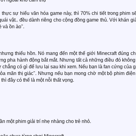
hực sự hiểu văn hóa game này, thì 70% chi tiết trong phim sẽ
 quái vật.. đều dành riêng cho cộng đồng game thủ. Với khán gi
è và ồn ào".
 nhưng thiếu hồn. Nó mang đến một thế giới Minecraft đúng ch
hững pha hành động bắt mắt. Nhưng tất cả những điều đó không
hư chẳng có gì để lưu lại sau khi xem. Nếu bạn là fan cứng của
"thỏa mãn thị giác". Nhưng nếu bạn mong chờ một bộ phim điện
thì đây có thể là một nỗi thất vọng.
n một phim giải trí nhẹ nhàng cho trẻ nhỏ.