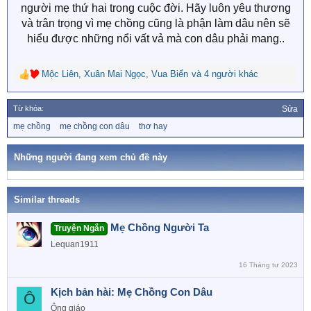
người mẹ thứ hai trong cuộc đời. Hãy luôn yêu thương
và trân trọng vì mẹ chồng cũng là phận làm dâu nên sẽ
hiểu được những nổi vất vả mà con dâu phải mang..​
Mộc Liên
,
Xuân Mai Ngọc
,
Vua Biển
và 4 người khác
R
e
a
Từ khóa:
Sửa
c
T
mẹ chồng
mẹ chồng con dâu
thơ hay
t
ừ
i
k
o
h
Những người đang xem chủ đề này
n
ó
a
s
:
Similar threads
Mẹ Chồng Người Ta
Truyện Ngắn
Lequan1911
16 Tháng tư 2023
Kịch bản hài: Mẹ Chồng Con Dâu
Ô
Ông giáo