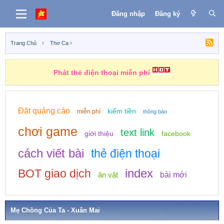
Đăng nhập
Đăng ký
Trang Chủ
Thơ Ca
Phát thẻ điện thoại miễn phí
Đặt quảng cáo
kiếm tiền
miễn phí
thông báo
chơi game
text link
giới thiệu
facebook
cách viết bài
thẻ điện thoại
index
BOT giao dịch
ăn vặt
bài mới
Mẹ Chồng Của Ta - Xuân Mai