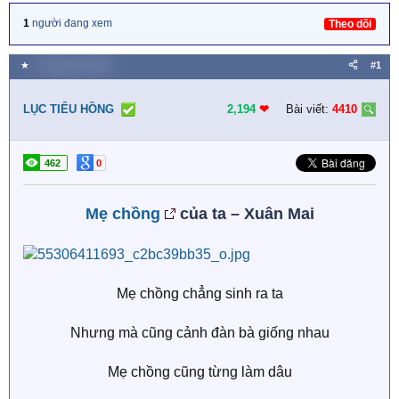
1
người đang xem
Theo dõi
★
1 Tháng sáu 2026
#1
LỤC TIỂU HỒNG
2,194
❤︎
Bài viết:
4410
462
0
Mẹ chồng
của ta – Xuân Mai
Mẹ chồng chẳng sinh ra ta
Nhưng mà cũng cảnh đàn bà giống nhau
Mẹ chồng cũng từng làm dâu