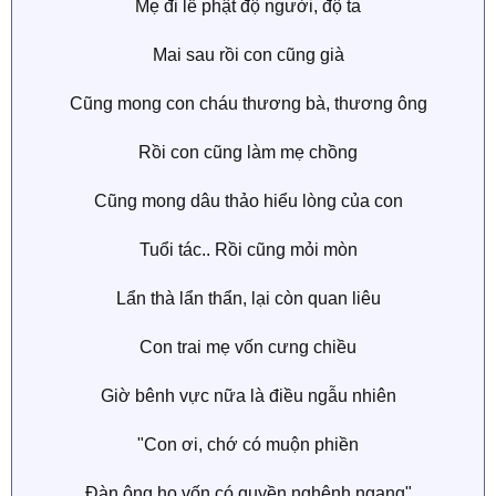
Mẹ đi lễ phật độ người, độ ta
Mai sau rồi con cũng già
Cũng mong con cháu thương bà, thương ông
Rồi con cũng làm mẹ chồng
Cũng mong dâu thảo hiểu lòng của con
Tuổi tác.. Rồi cũng mỏi mòn
Lẩn thà lẩn thẩn, lại còn quan liêu
Con trai mẹ vốn cưng chiều
Giờ bênh vực nữa là điều ngẫu nhiên
"Con ơi, chớ có muộn phiền
Đàn ông họ vốn có quyền nghênh ngang"