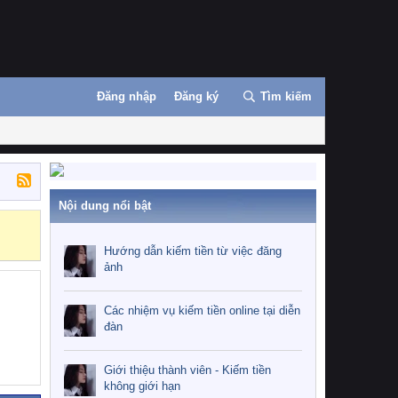
Đăng nhập
Đăng ký
Tìm kiếm
Nội dung nổi bật
Những nhiệm 
Hướng dẫn kiếm tiền từ việc đăng
ảnh
Các nhiệm vụ kiếm tiền online tại diễn
đàn
Giới thiệu thành viên - Kiếm tiền
không giới hạn