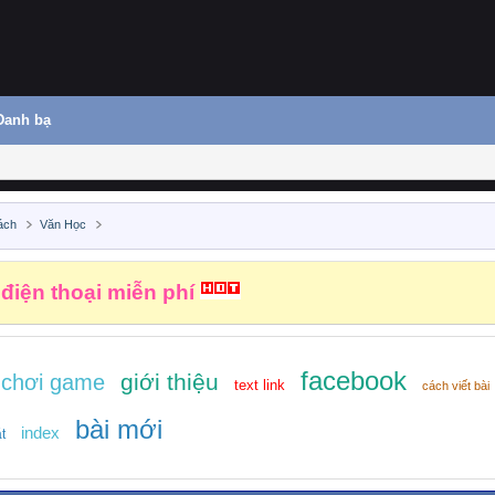
Danh bạ
ách
Văn Học
 điện thoại miễn phí
facebook
giới thiệu
chơi game
text link
cách viết bài
bài mới
index
t