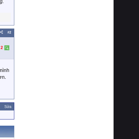
g.
#2
:
2
mình
ơn.
Sửa