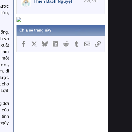
Thiên Bách Nguyệt
258,720
 nước
 lớn,
Chia sẻ trang này
sống.
ch và
Facebook
X
Bluesky
LinkedIn
Reddit
Tumblr
Email
Link
 xuất
c tâm
, một
nước,
m, đi
 được
t cho
 Lợi!
g đời
t của
 tình
 ngày