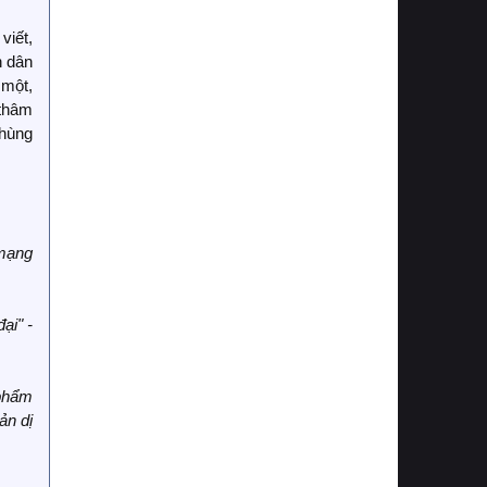
viết,
n dân
 một,
 thâm
 hùng
 mạng
ại" -
 phẩm
ản dị