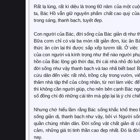
Rất lạ lùng, rất kì diệu là trong 60 năm của một cu
ta, Bác Hồ vẫn giữ nguyên phẩm chất cao quý của m
trong sáng, thanh bạch, tuyệt đẹp.
Con người của Bác, đời sống của Bác giản dị như th
Bữa cơm chỉ có vài ba món rất giản đơn, lúc ăn Bá
thức ăn còn lại thì được sắp xếp tươm tất. Ở việc
của con người và kính trọng như thế nào người phụ
hồn của Bác lộng gió thời đại, thì cái nhà nhỏ đó 
đời sống như vậy thanh bạch và tao nhã biết bao! Bá
cứu dân đến việc rất nhỏ, trồng cây trong vườn, v
thăm nhà tập thể của công nhân, từ nơi làm việc đ
thì không cần người giúp, cho nên bên cạnh Bác ngư
số đồng chí đó những cái tên mà gộp lại là ý chí ch
Nhưng chớ hiểu lầm rằng Bác sống khắc khổ theo lối
sống giản dị, thanh bạch như vậy, bởi vì Người sốn
quần chúng nhân dân. Đời sống vật chất giản dị c
cảm, những giá trị tinh thần cao đẹp nhất. Đó là 
nay.