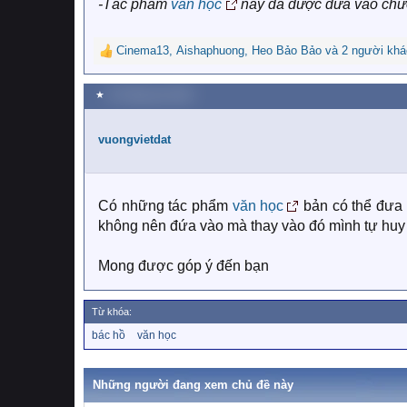
-Tác phẩm
văn học
này đã được đưa vào chươ
Cinema13
,
Aishaphuong
,
Heo Bảo Bảo
và 2 người khá
R
e
a
★
16 Tháng sáu 2022
c
t
i
vuongvietdat
o
n
s
:
Có những tác phẩm
văn học
bản có thể đưa 
không nên đứa vào mà thay vào đó mình tự huy 
Mong được góp ý đến bạn
Từ khóa:
T
bác hồ
văn học
ừ
k
h
Những người đang xem chủ đề này
ó
a