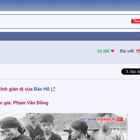
The
14,166
❤︎
Bài viết:
9
ính giản dị của
Bác Hồ
c giả: Phạm Văn Đồng