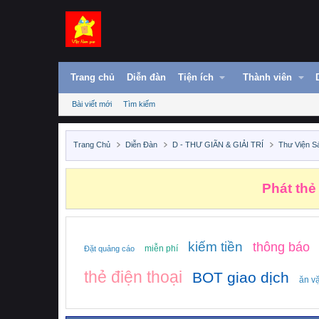
Trang chủ
Diễn đàn
Tiện ích
Thành viên
Bài viết mới
Tìm kiếm
Trang Chủ
Diễn Đàn
D - THƯ GIÃN & GIẢI TRÍ
Thư Viện S
Phát thẻ
kiếm tiền
thông báo
miễn phí
Đặt quảng cáo
thẻ điện thoại
BOT giao dịch
ăn vặ