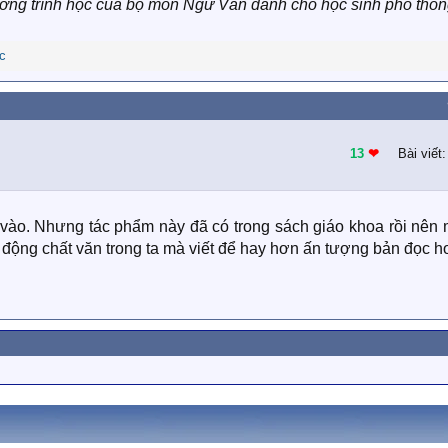
ng trình học của bộ môn Ngữ Văn dành cho học sinh phổ thôn
c
13
❤︎
Bài viết
vào. Nhưng tác phẩm này đã có trong sách giáo khoa rồi nên 
động chất văn trong ta mà viết để hay hơn ấn tượng bản đọc h