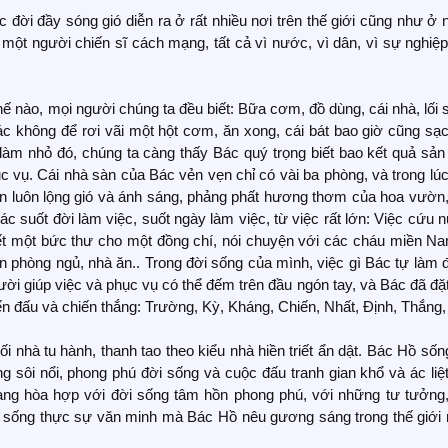
ộc đời đầy sóng gió diễn ra ở rất nhiều nơi trên thế giới cũng như ở
ột người chiến sĩ cách mạng, tất cả vì nước, vì dân, vì sự nghiệp
ế nào, mọi người chúng ta đều biết: Bữa cơm, đồ dùng, cái nhà, lối 
c không để rơi vãi một hột cơm, ăn xong, cái bát bao giờ cũng sạ
 làm nhỏ đó, chúng ta càng thấy Bác quý trọng biết bao kết quả sản
c vụ. Cái nhà sàn của Bác vẻn vẹn chỉ có vài ba phòng, và trong lú
luôn luôn lộng gió và ánh sáng, phảng phất hương thơm của hoa vườn
c suốt đời làm việc, suốt ngày làm việc, từ việc rất lớn: Việc cứu 
iết một bức thư cho một đồng chí, nói chuyện với các cháu miền Na
ến phòng ngủ, nhà ăn.. Trong đời sống của mình, việc gì Bác tự làm
ời giúp việc và phục vụ có thể đếm trên đầu ngón tay, và Bác đã đặ
iến đấu và chiến thắng: Trường, Kỳ, Kháng, Chiến, Nhất, Định, Thắng,
 nhà tu hành, thanh tao theo kiểu nhà hiền triết ẩn dật. Bác Hồ sốn
g sôi nổi, phong phú đời sống và cuộc đấu tranh gian khổ và ác liệ
àng hòa hợp với đời sống tâm hồn phong phú, với những tư tưởng,
đời sống thực sự văn minh mà Bác Hồ nêu gương sáng trong thế giới