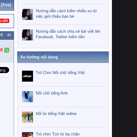
[Xóa]
Hướng dẫn cách kiếm nhiều xu từ
việc giới thiệu bạn bè
o dõi
Hướng dẫn cách chia sẻ bài viết lên
#1
Facebook, Twitter kiếm tiền
55
Xu hướng nội dung
Trò Chơi Nối chữ tiếng Việt
Nối chữ tiếng Anh
Nối từ tiếng Việt online
Trò chơi Tìm từ ba chân