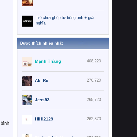
Trò chơi ghép từ tiếng anh + giải
nghĩa
Được thích nhiều nhất
Mạnh Thăng
408,220
Aki Re
270,720
Jess93
265,720
HiHi2129
262,370
 bình