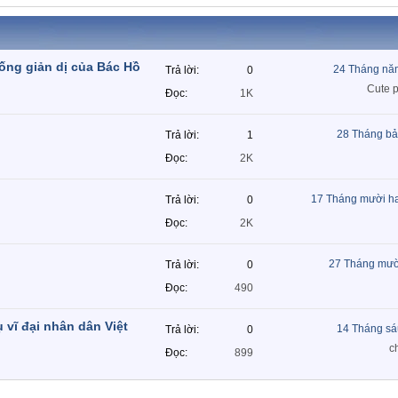
sống giản dị của Bác Hồ
24 Tháng nă
Trả lời
0
Cute 
Đọc
1K
28 Tháng bả
Trả lời
1
Đọc
2K
17 Tháng mười h
Trả lời
0
Đọc
2K
27 Tháng mườ
Trả lời
0
Đọc
490
 vĩ đại nhân dân Việt
14 Tháng sá
Trả lời
0
c
Đọc
899