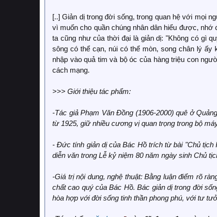
[..] Giản dị trong đời sống, trong quan hệ với mọi ngư
vì muốn cho quần chúng nhân dân hiểu được, nhớ đ
ta cũng như của thời đại là giản dị: "Không có gì 
sông có thể cạn, núi có thể mòn, song chân lý ấy 
nhập vào quả tim và bộ óc của hàng triệu con ngườ
cách mạng.
>>> Giới thiệu tác phẩm:
-Tác giả Phạm Văn Đồng (1906-2000) quê ở Quảng N
từ 1925, giữ nhiều cương vị quan trọng trong bộ má
- Đức tính giản dị của Bác Hồ trích từ bài "Chủ tịch
diễn văn trong Lễ kỷ niệm 80 năm ngày sinh Chủ tịc
-Giá trị nội dung, nghệ thuật: Bằng luận điểm rõ r
chất cao quý của Bác Hồ. Bác giản dị trong đời sống,
hòa hợp với đời sống tinh thần phong phú, với tư tư