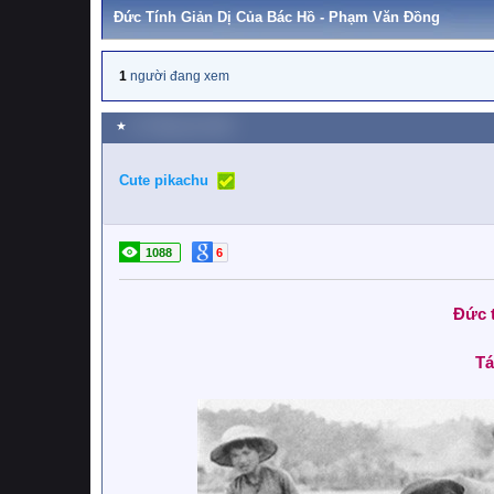
Đức Tính Giản Dị Của Bác Hồ - Phạm Văn Đồng
1
người đang xem
★
11 Tháng sáu 2022
Cute pikachu
1088
6
Đức t
Tá