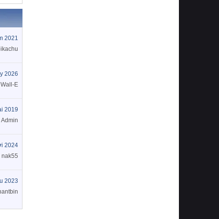
m 2021
pikachu
y 2026
Wall-E
ai 2019
Admin
i 2024
nak55
u 2023
hantbin