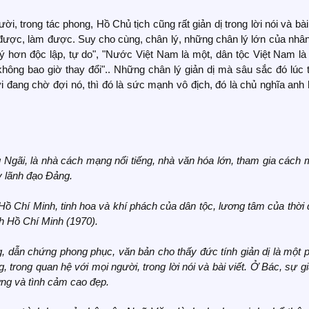
ời, trong tác phong, Hồ Chủ tịch cũng rất giản dị trong lời nói và bài 
ược, làm được. Suy cho cùng, chân lý, những chân lý lớn của nhâ
quý hơn độc lập, tự do", "Nước Việt Nam là một, dân tộc Việt Nam là
không bao giờ thay đổi".. Những chân lý giản dị mà sâu sắc đó lúc
i đang chờ đợi nó, thì đó là sức mạnh vô địch, đó là chủ nghĩa anh
gãi, là nhà cách mạng nổi tiếng, nhà văn hóa lớn, tham gia cách
y lãnh đạo Đảng.
 Hồ Chí Minh, tinh hoa và khí phách của dân tộc, lương tâm của thời đ
h Hồ Chí Minh (1970).
àng, dẫn chứng phong phục, văn bản cho thấy đức tính giản dị là một
 trong quan hệ với mọi người, trong lời nói và bài viết. Ở Bác, sự gi
ởng và tình cảm cao đẹp.