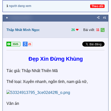
1
người đang xem
Theo dõi
★
9 Tháng một 2023
#1
Thập Nhất Minh Ngọc
26
❤︎
Bài viết:
11
3505
21
Đẹp Xin Đừng Khùng
Tác giả: Thập Nhất Thiên Mã
Thể loại: Xuyên nhanh, ngôn tình, nam giả nữ,
Văn án