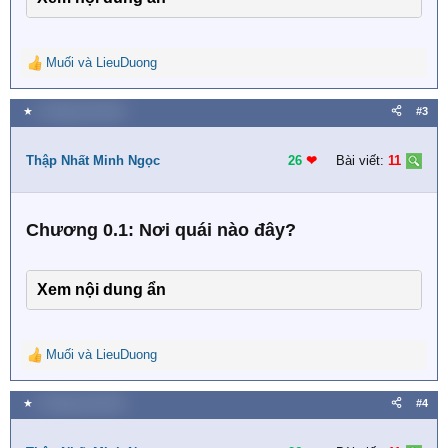
Muối
và
LieuDuong
R
e
a
★
9 Tháng một 2023
#3
c
t
i
Thập Nhất Minh Ngọc
26
❤︎
Bài viết:
11
o
n
s
Chương 0.1: Nơi quái nào đây?
:
Xem nội dung ẩn
Muối
và
LieuDuong
R
e
a
★
9 Tháng một 2023
#4
c
t