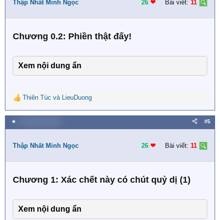
i
Thập Nhất Minh Ngọc
26
❤︎
Bài viết:
11
o
n
s
Chương 0.2: Phiền thật đấy!
:
Xem nội dung ẩn
Thiên Túc
và
LieuDuong
R
e
a
★
9 Tháng một 2023
#5
c
t
i
Thập Nhất Minh Ngọc
26
❤︎
Bài viết:
11
o
n
s
Chương 1: Xác chết này có chút quỷ dị (1)
:
Xem nội dung ẩn