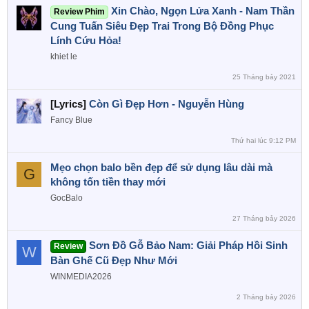
Xin Chào, Ngọn Lửa Xanh - Nam Thần
Review Phim
Cung Tuấn Siêu Đẹp Trai Trong Bộ Đồng Phục
Lính Cứu Hỏa!
khiet le
25 Tháng bảy 2021
[Lyrics]
Còn Gì Đẹp Hơn - Nguyễn Hùng
Fancy Blue
Thứ hai lúc 9:12 PM
Mẹo chọn balo bền đẹp để sử dụng lâu dài mà
G
không tốn tiền thay mới
GocBalo
27 Tháng bảy 2026
Sơn Đồ Gỗ Bảo Nam: Giải Pháp Hồi Sinh
Review
W
Bàn Ghế Cũ Đẹp Như Mới
WINMEDIA2026
2 Tháng bảy 2026