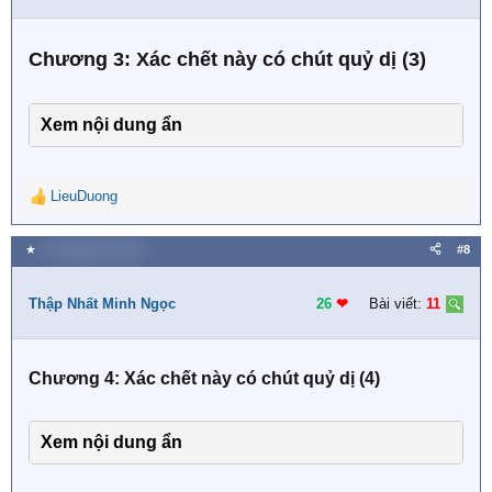
o
n
s
Chương 3: Xác chết này có chút quỷ dị (3)
:
Xem nội dung ẩn
LieuDuong
R
e
a
★
13 Tháng một 2023
#8
c
t
i
Thập Nhất Minh Ngọc
26
❤︎
Bài viết:
11
o
n
s
Chương 4: Xác chết này có chút quỷ dị (4)
:
Xem nội dung ẩn