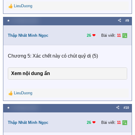
LieuDuong
R
e
a
★
27 Tháng hai 2023
#9
c
t
i
Thập Nhất Minh Ngọc
26
❤︎
Bài viết:
11
o
n
s
Chương 5: Xác chết này có chút quỷ dị (5)
:
Xem nội dung ẩn
LieuDuong
R
e
a
★
21 Tháng ba 2023
#10
c
t
i
Thập Nhất Minh Ngọc
26
❤︎
Bài viết:
11
o
n