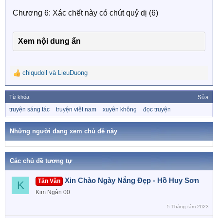
s
Chương 6: Xác chết này có chút quỷ dị (6)
:
Xem nội dung ẩn
chiqudoll
và
LieuDuong
R
e
a
Từ khóa:
Sửa
c
T
truyện sáng tác
truyện việt nam
xuyên không
đọc truyện
t
ừ
i
k
o
h
Những người đang xem chủ đề này
n
ó
a
s
:
Các chủ đề tương tự
Xin Chào Ngày Nắng Đẹp - Hồ Huy Sơn
Tản Văn
K
Kim Ngân 00
5 Tháng tám 2023