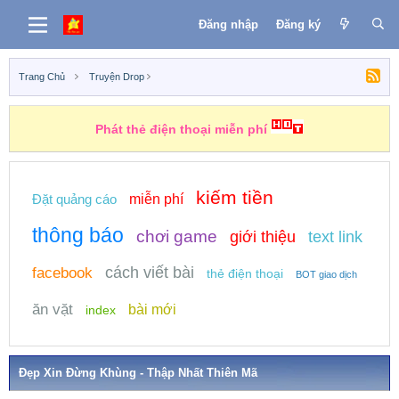
Đăng nhập
Đăng ký
Trang Chủ
Truyện Drop
Phát thẻ điện thoại miễn phí
kiếm tiền
Đặt quảng cáo
miễn phí
thông báo
chơi game
giới thiệu
text link
cách viết bài
facebook
thẻ điện thoại
BOT giao dịch
ăn vặt
bài mới
index
Đẹp Xin Đừng Khùng - Thập Nhất Thiên Mã