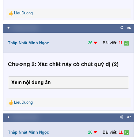
LieuDuong
R
e
a
★
9 Tháng một 2023
#6
c
t
i
Thập Nhất Minh Ngọc
26
❤︎
Bài viết:
11
o
n
s
Chương 2: Xác chết này có chút quỷ dị (2)
:
Xem nội dung ẩn
LieuDuong
R
e
a
★
9 Tháng một 2023
#7
c
t
i
Thập Nhất Minh Ngọc
26
❤︎
Bài viết:
11