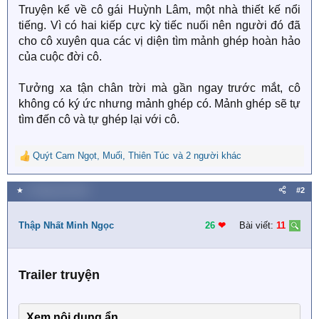
Truyện kể về cô gái Huỳnh Lâm, một nhà thiết kế nổi
tiếng. Vì có hai kiếp cực kỳ tiếc nuối nên người đó đã
cho cô xuyên qua các vị diện tìm mảnh ghép hoàn hảo
của cuộc đời cô.
Tưởng xa tận chân trời mà gần ngay trước mắt, cô
không có ký ức nhưng mảnh ghép có. Mảnh ghép sẽ tự
tìm đến cô và tự ghép lại với cô.
Quýt Cam Ngọt
,
Muối
,
Thiên Túc
và 2 người khác
R
e
a
★
9 Tháng một 2023
#2
c
t
i
Thập Nhất Minh Ngọc
26
❤︎
Bài viết:
11
o
n
s
Trailer truyện
:
Xem nội dung ẩn