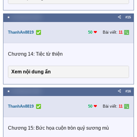
★
16 Tháng năm 2026
#15
ThanhAn8819
50
❤︎
Bài viết:
11
Chương 14: Tiệc từ thiện
Xem nội dung ẩn
★
16 Tháng năm 2026
#16
ThanhAn8819
50
❤︎
Bài viết:
11
Chương 15: Bức họa cuộn tròn quỷ sương mù