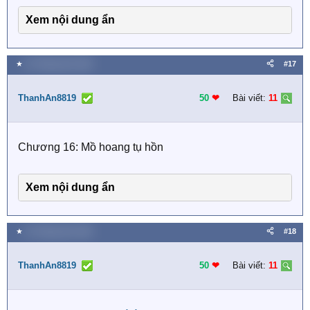
Xem nội dung ẩn
★
16 Tháng năm 2026
#17
ThanhAn8819
50
❤︎
Bài viết:
11
Chương 16: Mồ hoang tụ hồn
Xem nội dung ẩn
★
16 Tháng năm 2026
#18
ThanhAn8819
50
❤︎
Bài viết:
11