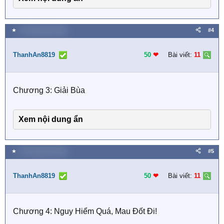
★
15 Tháng năm 2026
#4
ThanhAn8819
50
❤︎
Bài viết:
11
Chương 3: Giải Bùa
Xem nội dung ẩn
★
15 Tháng năm 2026
#5
ThanhAn8819
50
❤︎
Bài viết:
11
Chương 4: Nguy Hiểm Quá, Mau Đốt Đi!