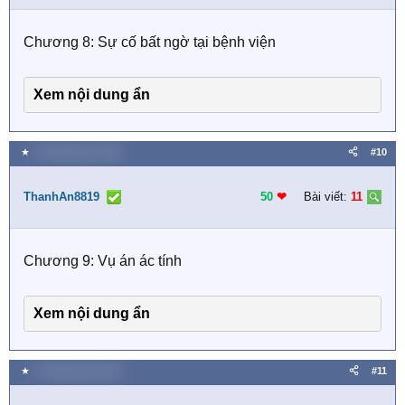
Chương 8: Sự cố bất ngờ tại bệnh viện
Xem nội dung ẩn
★
15 Tháng năm 2026
#10
ThanhAn8819
50
❤︎
Bài viết:
11
Chương 9: Vụ án ác tính
Xem nội dung ẩn
★
15 Tháng năm 2026
#11