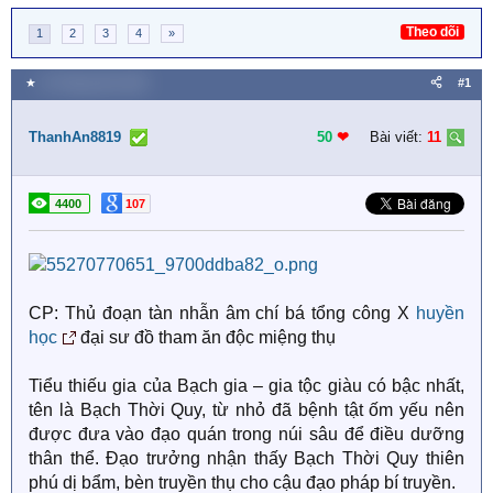
Theo dõi
1
2
3
4
»
★
15 Tháng năm 2026
#1
ThanhAn8819
50
❤︎
Bài viết:
11
4400
107
CP: Thủ đoạn tàn nhẫn âm chí bá tổng công X
huyền
học
đại sư đồ tham ăn độc miệng thụ
Tiểu thiếu gia của Bạch gia – gia tộc giàu có bậc nhất,
tên là Bạch Thời Quy, từ nhỏ đã bệnh tật ốm yếu nên
được đưa vào đạo quán trong núi sâu để điều dưỡng
thân thể. Đạo trưởng nhận thấy Bạch Thời Quy thiên
phú dị bẩm, bèn truyền thụ cho cậu đạo pháp bí truyền.