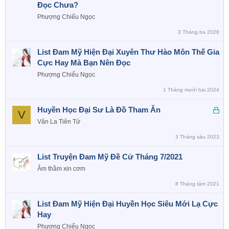
Đọc Chưa?
Phượng Chiếu Ngọc
3 Tháng ba 2026
List Đam Mỹ Hiện Đại Xuyên Thư Hào Môn Thế Gia
Cực Hay Mà Bạn Nên Đọc
Phượng Chiếu Ngọc
1 Tháng mười hai 2024
Đ
Huyền Học Đại Sư Là Đồ Tham Ăn
V
ã
Vân La Tiên Tử
k
3 Tháng sáu 2023
h
ó
List Truyện Đam Mỹ Đề Cử Tháng 7/2021
a
Âm thầm xin cơm
8 Tháng tám 2021
List Đam Mỹ Hiện Đại Huyền Học Siêu Mới Lạ Cực
Hay
Phượng Chiếu Ngọc