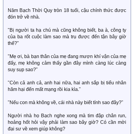
Năm Bạch Thời Quy tròn 18 tuổi, cậu chính thức được
đón trở về nhà.
"Bị người ta hạ chú mà cũng không biết, ba à, công ty
của ba rốt cuộc làm sao mà trụ được đến tận bây giờ
thế?"
"Mẹ ơi, bà bạn thân của mẹ đang mượn khí vận của mẹ
đấy, mẹ không cảm thấy gần đây mình càng lúc càng
suy sụp sao?"
"Còn cả anh cả, anh hai nữa, hai anh sắp bị tiểu nhân
hãm hại đến mất mạng rồi kia kìa."
"Nếu con mà không về, cái nhà này biết tính sao đây?"
Người nhà họ Bạch nghe xong mà tim đập chân run,
hoảng hốt hỏi vậy phải làm sao bây giờ? Có cần mời
đại sư về xem giúp không?