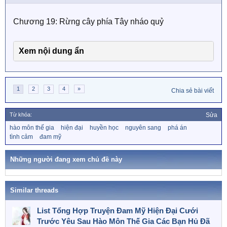
Chương 19: Rừng cây phía Tây nháo quỷ
Xem nội dung ẩn
1
2
3
4
»
Chia sẻ bài viết
Từ khóa:
Sửa
T
hào môn thế gia
hiện đại
huyền học
nguyên sang
phá án
ừ
tình cảm
đam mỹ
k
h
ó
Những người đang xem chủ đề này
a
Similar threads
List Tổng Hợp Truyện Đam Mỹ Hiện Đại Cưới
Trước Yêu Sau Hào Môn Thế Gia Các Bạn Hủ Đã