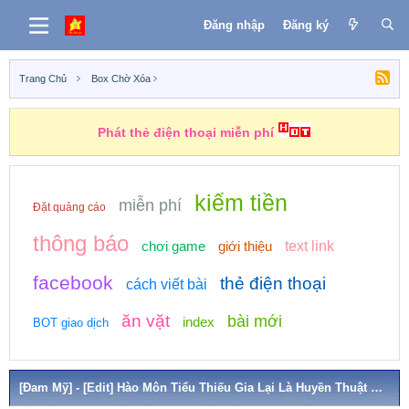
Đăng nhập
Đăng ký
Trang Chủ
Box Chờ Xóa
Phát thẻ điện thoại miễn phí
Những nhiệm vụ kiếm tiền
kiếm tiền
miễn phí
Đặt quảng cáo
thông báo
chơi game
giới thiệu
text link
facebook
thẻ điện thoại
cách viết bài
ăn vặt
bài mới
index
BOT giao dịch
[Đam Mỹ] - [Edit] Hào Môn Tiểu Thiếu Gia Lại Là Huyền Thuật Đệ Nhất - Nỗ Lực Trám Cú Nhất Bách Vạn