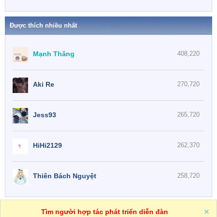
Được thích nhiều nhất
Mạnh Thăng
408,220
Aki Re
270,720
Jess93
265,720
HiHi2129
262,370
Thiên Bách Nguyệt
258,720
One
VN
Trợ giúp
Tìm người hợp tác phát triển diễn đàn
R