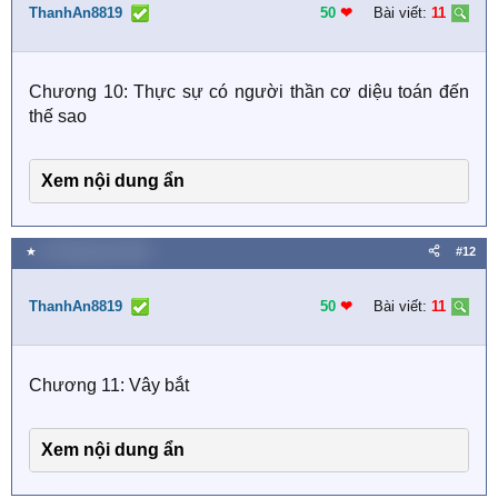
ThanhAn8819
50
❤︎
Bài viết:
11
Chương 10: Thực sự có người thần cơ diệu toán đến
thế sao
Xem nội dung ẩn
★
16 Tháng năm 2026
#12
ThanhAn8819
50
❤︎
Bài viết:
11
Chương 11: Vây bắt
Xem nội dung ẩn