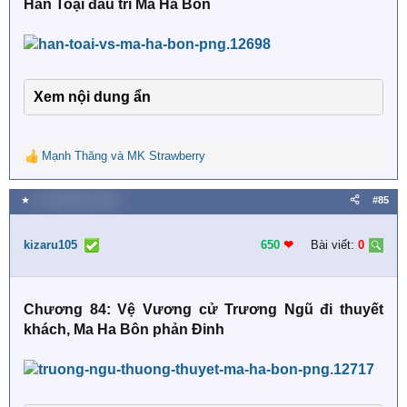
Hàn Toại đấu trí Ma Ha Bôn
Xem nội dung ẩn
Mạnh Thăng
và
MK Strawberry
R
e
a
★
18 Tháng bảy 2026
#85
c
t
i
kizaru105
650
❤︎
Bài viết:
0
o
n
s
Chương 84: Vệ Vương cử Trương Ngũ đi thuyết
:
khách, Ma Ha Bôn phản Đinh