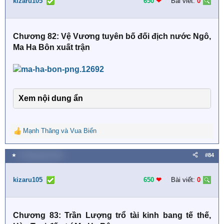
i
kizaru105
650
❤︎
Bài viết:
0
o
n
s
Chương 82: Vệ Vương tuyên bố đối địch nước Ngô,
:
Ma Ha Bôn xuất trận
Xem nội dung ẩn
Mạnh Thăng
và
Vua Biển
R
e
a
★
9 Tháng bảy 2026
#84
c
t
i
kizaru105
650
❤︎
Bài viết:
0
o
n
s
Chương 83: Trần Lượng trổ tài kinh bang tế thế,
: