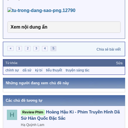
Xem nội dung ẩn
«
1
2
3
4
5
Chia sẻ bài viết
Từ khóa:
Sửa
T
chính sự
dã sử
kỳ bí
tiểu thuyết
truyện sáng tác
ừ
k
h
Những người đang xem chủ đề này
ó
a
Các chủ đề tương tự
Hoàng Hậu Ki - Phim Truyền Hình Dã
Review Phim
H
Sử Hàn Quốc Đặc Sắc
Hạ Quỳnh Lam