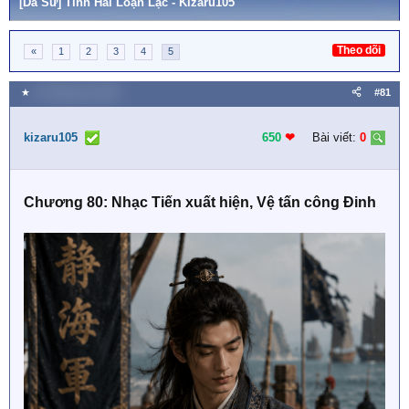
[Dã Sử] Tĩnh Hải Loạn Lạc - Kizaru105
Theo dõi
«
1
2
3
4
5
★
19 Tháng sáu 2026
#81
kizaru105
650
❤︎
Bài viết:
0
Chương 80: Nhạc Tiến xuất hiện, Vệ tấn công Đinh