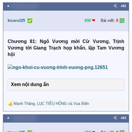
a
★
26 Tháng sáu 2026
#82
c
t
i
kizaru105
650
❤︎
Bài viết:
0
o
n
s
Chương 81: Ngô Vương mời Cừ Vương, Trịnh
:
Vương tới Giang Trạch họp khẩn, lập Tam Vương
hội
Xem nội dung ẩn
Mạnh Thăng
,
LỤC TIỂU HỒNG
và
Vua Biển
R
e
a
★
2 Tháng bảy 2026
#83
c
t