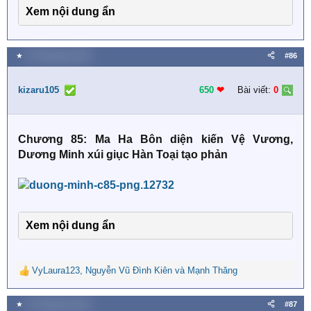
Xem nội dung ẩn
★
24 Tháng bảy 2026
#86
kizaru105
650
❤︎
Bài viết:
0
Chương 85: Ma Ha Bôn diện kiến Vệ Vương,
Dương Minh xúi giục Hàn Toại tạo phản
Xem nội dung ẩn
VyLaura123
,
Nguyễn Vũ Đình Kiên
và
Mạnh Thăng
R
e
a
★
31 Tháng bảy 2026
#87