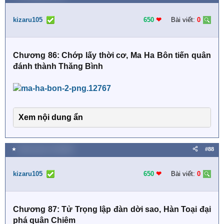
c
t
i
kizaru105
650
❤︎
Bài viết:
0
o
n
s
Chương 86: Chớp lấy thời cơ, Ma Ha Bôn tiến quân
:
đánh thành Thăng Bình
Xem nội dung ẩn
★
Hôm nay lúc 12:06 AM
#88
kizaru105
650
❤︎
Bài viết:
0
Chương 87: Tử Trọng lập đàn dời sao, Hàn Toại đại
phá quân Chiêm