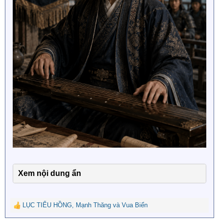
Xem nội dung ẩn
LỤC TIỂU HỒNG
,
Mạnh Thăng
và
Vua Biển
R
e