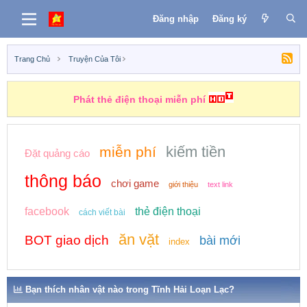
Đăng nhập
Đăng ký
Trang Chủ
Truyện Của Tôi
Phát thẻ điện thoại miễn phí
kiếm tiền
miễn phí
Đặt quảng cáo
thông báo
chơi game
giới thiệu
text link
facebook
thẻ điện thoại
cách viết bài
ăn vặt
BOT giao dịch
bài mới
index
Bạn thích nhân vật nào trong Tĩnh Hải Loạn Lạc?