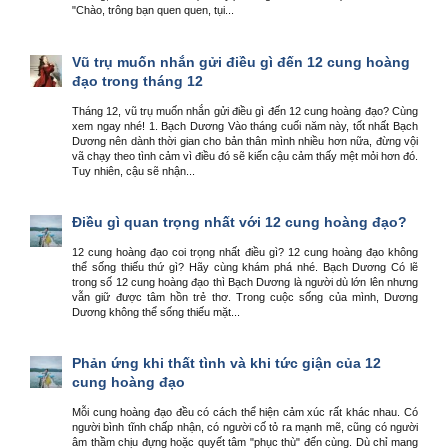
"Chào, trông bạn quen quen, tụi...
Vũ trụ muốn nhắn gửi điều gì đến 12 cung hoàng
đạo trong tháng 12
Tháng 12, vũ trụ muốn nhắn gửi điều gì đến 12 cung hoàng đạo? Cùng
xem ngay nhé! 1. Bạch Dương Vào tháng cuối năm này, tốt nhất Bạch
Dương nên dành thời gian cho bản thân mình nhiều hơn nữa, đừng vội
vã chạy theo tình cảm vì điều đó sẽ kiến cậu cảm thấy mệt mỏi hơn đó.
Tuy nhiên, cậu sẽ nhận...
Điều gì quan trọng nhất với 12 cung hoàng đạo?
12 cung hoàng đạo coi trọng nhất điều gì? 12 cung hoàng đạo không
thể sống thiếu thứ gì? Hãy cùng khám phá nhé. Bạch Dương Có lẽ
trong số 12 cung hoàng đạo thì Bạch Dương là người dù lớn lên nhưng
vẫn giữ được tâm hồn trẻ thơ. Trong cuộc sống của mình, Dương
Dương không thể sống thiếu mặt...
Phản ứng khi thất tình và khi tức giận của 12
cung hoàng đạo
Mỗi cung hoàng đạo đều có cách thể hiện cảm xúc rất khác nhau. Có
người bình tĩnh chấp nhận, có người cố tỏ ra mạnh mẽ, cũng có người
âm thầm chịu đựng hoặc quyết tâm "phục thù" đến cùng. Dù chỉ mang