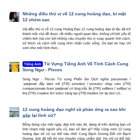
Những điều thú vị về 12 cung hoàng đạo, bí mật
12 chòm sao
Vài điều thú vị về 12 cung Hoàng Đạo 12 cung hoàng đạo từ lâu đã trở
thành một chủ đề được rất nhiều người quan tâm, không chỉ bởi yếu tố
chiêm tinh mà còn bởi những câu chuyện thú vị xoay quanh tính cách,
sở thích và cách mỗi cung nhìn nhận cuộc sống. Dù bạn tin hay chỉ
xem như một hình thức...
Từ Vựng Tiếng Anh Về Tính Cách Cung
Tiếng Anh
Song Ngư - Pisces
Song Ngư - Pisces Từ vựng Phiên âm Dịch nghĩa passionate /
ˈpæʃənət/ đầy đam mê [/TR] sensitive /ˈsensɪtɪv/ nhạy cảm [/TR]
compassionate /kəmˈpæʃənət/ có lòng trắc ẩn [/TR] selfless /ˈselfləs/ vị
tha [/TR] creative /kriˈeɪtɪv/ sáng tạo [/TR] intuitive /ɪnˈtjuːɪtɪv/ có...
12 cung hoàng đạo nghĩ và phản ứng ra sao khi
gặp lại tình cũ?
Bỗng dưng vào một ngày đẹp trời nào đó, đang đi trên đường bạn vô
tình chạm mặt người yêu cũ, bạn sẽ làm gì? Hãy cùng xem 12 cung
hoàng đạo sẽ xử sự thế nào nhé! Cung Bạch Dương Đối với Bạch
Dương, tình đã hết thì mọi chuyện cũng chấm dứt. Họ chỉ có thể hỏi: