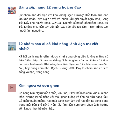
Bảng xếp hạng 12 cung hoàng đạo
[12 chòm sao đối diện với khó khăn] Bạch Dương: Dốc toàn sức đập
tan khó khăn, Kim Ngưu: Vất vả phấn đấu giải quyết nguy khó, Song
Tử: Đẩy cho người khác, Cự Giải: Dù mệt cũng cố gắng làm xong, Sư
Tử: Không chịu tiếp tay, Xử Nữ: Lao vào tiếp tục làm, Thiên Bình: Gọi
người tình nguyện...
12 chòm sao ai có khả năng lãnh đạo ưu việt
nhất?
Xã hội cạnh tranh, giành được vị trí trong công việc không những có
thể có thu nhập tốt mà còn khẳng định năng lực của bản thân, có thể tự
hào về chính mình. Khả năng làm lãnh đạo của 12 chòm sao cao đến
đâu, hãy cùng xem nhé. Bạch Dương: 68% Đây là chòm sao có sức
sống vô hạn, trong công...
Kim ngưu và cơn ghen
H
Cô nàng Kim Ngưu vốn từ tốn, kín đáo, ít khi thể hiện cảm xúc của bản
thân. Nhưng lại nổi tiếng với máu ghen tuông và tính sở hữu hàng đầu.
Có mâu thuẫn không, hai khía cạnh này làm thế nào tồn tại song song
trong một bản thể đây? Nên hãy tìm hiểu xem cơn ghen ảnh hưởng
đến Ngưu như thế nào nhé...