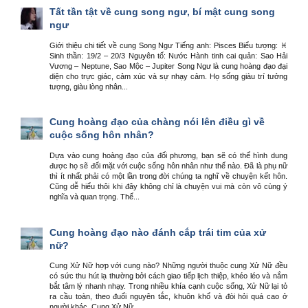
Tất tần tật về cung song ngư, bí mật cung song
ngư
Giới thiệu chi tiết về cung Song Ngư Tiếng anh: Pisces Biểu tượng: ♓
Sinh thần: 19/2 – 20/3 Nguyên tố: Nước Hành tinh cai quản: Sao Hải
Vương – Neptune, Sao Mộc – Jupiter Song Ngư là cung hoàng đạo đại
diện cho trực giác, cảm xúc và sự nhạy cảm. Họ sống giàu trí tưởng
tượng, giàu lòng nhân...
Cung hoàng đạo của chàng nói lên điều gì về
cuộc sống hôn nhân?
Dựa vào cung hoàng đạo của đối phương, bạn sẽ có thể hình dung
được họ sẽ đối mặt với cuộc sống hôn nhân như thế nào. Đã là phụ nữ
thì ít nhất phải có một lần trong đời chúng ta nghĩ về chuyện kết hôn.
Cũng dễ hiểu thôi khi đây không chỉ là chuyện vui mà còn vô cùng ý
nghĩa và quan trọng. Thế...
Cung hoàng đạo nào đánh cắp trái tim của xử
nữ?
Cung Xử Nữ hợp với cung nào? Những người thuộc cung Xử Nữ đều
có sức thu hút lạ thường bởi cách giao tiếp lịch thiệp, khéo léo và nắm
bắt tâm lý nhanh nhạy. Trong nhiều khía cạnh cuộc sống, Xử Nữ lại tỏ
ra cầu toàn, theo đuổi nguyên tắc, khuôn khổ và đòi hỏi quá cao ở
người khác. Cung Xử Nữ...