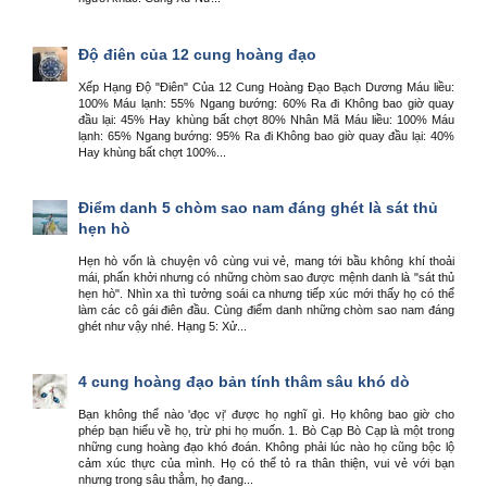
Độ điên của 12 cung hoàng đạo
Xếp Hạng Độ "Điên" Của 12 Cung Hoàng Đạo Bạch Dương Máu liều:
100% Máu lạnh: 55% Ngang bướng: 60% Ra đi Không bao giờ quay
đầu lại: 45% Hay khùng bất chợt 80% Nhân Mã Máu liều: 100% Máu
lạnh: 65% Ngang bướng: 95% Ra đi Không bao giờ quay đầu lại: 40%
Hay khùng bất chợt 100%...
Điểm danh 5 chòm sao nam đáng ghét là sát thủ
hẹn hò
Hẹn hò vốn là chuyện vô cùng vui vẻ, mang tới bầu không khí thoải
mái, phấn khởi nhưng có những chòm sao được mệnh danh là "sát thủ
hẹn hò". Nhìn xa thì tưởng soái ca nhưng tiếp xúc mới thấy họ có thể
làm các cô gái điên đầu. Cùng điểm danh những chòm sao nam đáng
ghét như vậy nhé. Hạng 5: Xử...
4 cung hoàng đạo bản tính thâm sâu khó dò
Bạn không thể nào 'đọc vị' được họ nghĩ gì. Họ không bao giờ cho
phép bạn hiểu về họ, trừ phi họ muốn. 1. Bò Cạp Bò Cạp là một trong
những cung hoàng đạo khó đoán. Không phải lúc nào họ cũng bộc lộ
cảm xúc thực của mình. Họ có thể tỏ ra thân thiện, vui vẻ với bạn
nhưng trong sâu thẳm, họ đang...