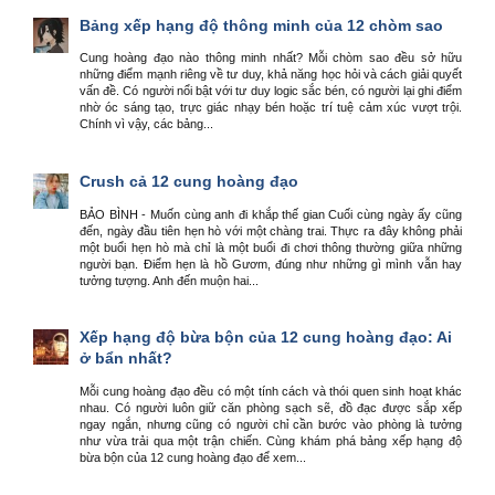
Bảng xếp hạng độ thông minh của 12 chòm sao
Cung hoàng đạo nào thông minh nhất? Mỗi chòm sao đều sở hữu
những điểm mạnh riêng về tư duy, khả năng học hỏi và cách giải quyết
vấn đề. Có người nổi bật với tư duy logic sắc bén, có người lại ghi điểm
nhờ óc sáng tạo, trực giác nhạy bén hoặc trí tuệ cảm xúc vượt trội.
Chính vì vậy, các bảng...
Crush cả 12 cung hoàng đạo
BẢO BÌNH - Muốn cùng anh đi khắp thế gian Cuối cùng ngày ấy cũng
đến, ngày đầu tiên hẹn hò với một chàng trai. Thực ra đây không phải
một buổi hẹn hò mà chỉ là một buổi đi chơi thông thường giữa những
người bạn. Điểm hẹn là hồ Gươm, đúng như những gì mình vẫn hay
tưởng tượng. Anh đến muộn hai...
Xếp hạng độ bừa bộn của 12 cung hoàng đạo: Ai
ở bẩn nhất?
Mỗi cung hoàng đạo đều có một tính cách và thói quen sinh hoạt khác
nhau. Có người luôn giữ căn phòng sạch sẽ, đồ đạc được sắp xếp
ngay ngắn, nhưng cũng có người chỉ cần bước vào phòng là tưởng
như vừa trải qua một trận chiến. Cùng khám phá bảng xếp hạng độ
bừa bộn của 12 cung hoàng đạo để xem...