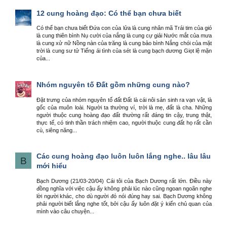
12 cung hoàng đạo: Có thể bạn chưa biết
Có thể bạn chưa biết Đứa con của lửa là cung nhân mã Trái tim của gió
là cung thiên bình Nụ cười của nắng là cung cự giải Nước mắt của mưa
là cung xử nữ Nồng nàn của trăng là cung bảo bình Nắng chói của mặt
trời là cung sư tử Tiếng ái tình của sét là cung bạch dương Giọt lệ mặn
của...
Nhóm nguyên tố Đất gồm những cung nào?
Đặt trưng của nhóm nguyên tố đất Đất là cái nôi sản sinh ra vạn vật, là
gốc của muôn loài. Người ta thường ví, trời là mẹ, đất là cha. Những
người thuộc cung hoàng đạo đất thường rất đáng tin cậy, trung thật,
thực tế, có tinh thần trách nhiệm cao, người thuộc cung đất họ rất cần
cù, siêng năng...
Các cung hoàng đạo luôn luôn lắng nghe.. lâu lâu
B
mới hiểu
Bạch Dương (21/03-20/04) Cái tôi của Bạch Dương rất lớn. Điều này
đồng nghĩa với việc cậu ấy không phải lúc nào cũng ngoan ngoãn nghe
lời người khác, cho dù người đó nói đúng hay sai. Bạch Dương không
phải người biết lắng nghe tốt, bởi cậu ấy luôn đặt ý kiến chủ quan của
mình vào câu chuyện...