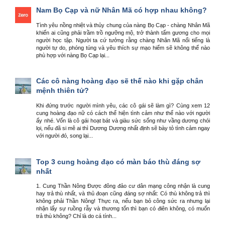
Nam Bọ Cạp và nữ Nhân Mã có hợp nhau không?
Tình yêu nồng nhiệt và thủy chung của nàng Bọ Cạp - chàng Nhân Mã
khiến ai cũng phải trầm trồ ngưỡng mộ, trở thành tấm gương cho mọi
người học tập. Người ta cứ tưởng rằng chàng Nhân Mã nổi tiếng là
người tự do, phóng túng và yêu thích sự mạo hiểm sẽ không thể nào
phù hợp với nàng Bọ Cạp lại...
Các cô nàng hoàng đạo sẽ thế nào khi gặp chân
mệnh thiên tử?
Khi đứng trước người mình yêu, các cô gái sẽ làm gì? Cùng xem 12
cung hoàng đạo nữ có cách thể hiện tình cảm như thế nào với người
ấy nhé. Vốn là cô gái hoạt bát và giàu sức sống như vầng dương chói
lọi, nếu đã si mê ai thì Dương Dương nhất định sẽ bày tỏ tình cảm ngay
với người đó, song lại...
Top 3 cung hoàng đạo có màn báo thù đáng sợ
nhất
1. Cung Thần Nông Được đông đảo cư dân mạng công nhận là cung
hay trả thù nhất, và thủ đoạn cũng đáng sợ nhất: Có thù không trả thì
không phải Thần Nông! Thực ra, nếu bạn bỏ công sức ra nhưng lại
nhận lấy sự ruồng rẫy và thương tổn thì bạn có điên không, có muốn
trả thù không? Chỉ là do cá tính...