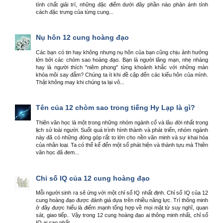
tính chất giải trí, những đặc điểm dưới đây phần nào phản ánh tính
cách đặc trưng của từng cung...
Nụ hôn 12 cung hoàng đạo
Các bạn có tin hay không nhưng nụ hôn của bạn cũng chịu ảnh hưởng
lớn bởi các chòm sao hoàng đạo. Bạn là người lãng mạn, nhẹ nhàng
hay là người thích "niêm phong" từng khoảnh khắc với những màn
khóa môi say đắm? Chúng ta ít khi đề cập đến các kiểu hôn của mình.
Thật không may khi chúng ta lại vô...
Tên của 12 chòm sao trong tiếng Hy Lạp là gì?
Thiên văn học là một trong những nhóm ngành cổ và lâu đời nhất trong
lịch sử loài người. Suốt quá trình hình thành và phát triển, nhóm ngành
này đã có những đóng góp rất to lớn cho nền văn minh và sự khai hóa
của nhân loại. Ta có thể kể đến một số phát hiện và thành tựu mà Thiên
văn học đã đem...
Chỉ số IQ của 12 cung hoàng đạo
Mỗi người sinh ra sẽ ứng với một chỉ số IQ nhất định. Chỉ số IQ của 12
cung hoàng đạo được đánh giá dựa trên nhiều năng lực. Trí thông minh
ở đây được hiểu là điểm mạnh tổng hợp về mọi mặt từ suy nghĩ, quan
sát, giao tiếp.. Vậy trong 12 cung hoàng đạo ai thông minh nhất, chỉ số
IQ ai cao nhất...