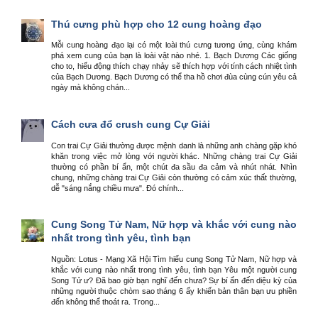
Thú cưng phù hợp cho 12 cung hoàng đạo
Mỗi cung hoàng đạo lại có một loài thú cưng tương ứng, cùng khám
phá xem cung của bạn là loài vật nào nhé. 1. Bạch Dương Các giống
cho to, hiếu động thích chạy nhảy sẽ thích hợp với tính cách nhiệt tình
của Bạch Dương. Bạch Dương có thể tha hồ chơi đùa cùng cún yêu cả
ngày mà không chán...
Cách cưa đổ crush cung Cự Giải
Con trai Cự Giải thường được mệnh danh là những anh chàng gặp khó
khăn trong việc mở lòng với người khác. Những chàng trai Cự Giải
thường có phần bí ẩn, một chút đa sầu đa cảm và nhút nhát. Nhìn
chung, những chàng trai Cự Giải còn thường có cảm xúc thất thường,
dễ "sáng nắng chiều mưa". Đó chính...
Cung Song Tử Nam, Nữ hợp và khắc với cung nào
nhất trong tình yêu, tình bạn
Nguồn: Lotus - Mạng Xã Hội Tìm hiểu cung Song Tử Nam, Nữ hợp và
khắc với cung nào nhất trong tình yêu, tình bạn Yêu một người cung
Song Tử ư? Đã bao giờ bạn nghĩ đến chưa? Sự bí ẩn đến diệu kỳ của
những người thuộc chòm sao tháng 6 ấy khiến bản thân bạn ưu phiền
đến không thể thoát ra. Trong...