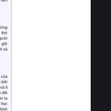
 tâm
hững
 thứ
người
 giờ
ệt và
n của
n bởi
và ít
 đôi
n ra
 học
chính