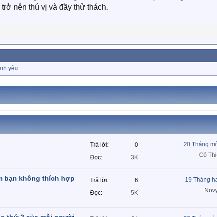
 trở nên thú vị và đầy thử thách.
ình yêu
20 Tháng mộ
Trả lời
0
Cỏ Thi
Đọc
3K
m bạn không thích hợp
19 Tháng h
Trả lời
6
Nov
Đọc
5K
ạo thứ 2 của mỗi người