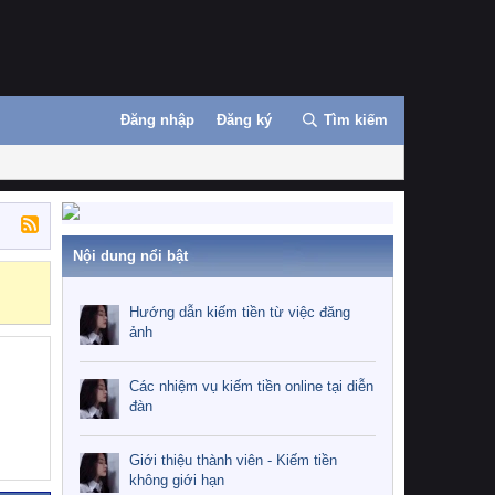
Đăng nhập
Đăng ký
Tìm kiếm
Nội dung nổi bật
Những nhiệm 
Hướng dẫn kiếm tiền từ việc đăng
ảnh
Các nhiệm vụ kiếm tiền online tại diễn
đàn
Giới thiệu thành viên - Kiếm tiền
không giới hạn