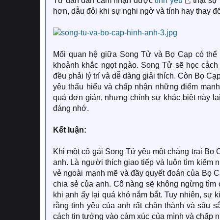
Tử dần dần cảm nhận được
tình yêu
thật sự
hơn, dẫu đôi khi sự nghi ngờ và tính hay thay đ
Mối quan hệ giữa Song Tử và Bọ Cạp có thể l
khoảnh khắc ngọt ngào. Song Tử sẽ học cách 
đều phải lý trí và dễ dàng giải thích. Còn Bọ C
yêu thấu hiểu và chấp nhận những điểm mạnh 
quá đơn giản, nhưng chính sự khác biệt này lại
đáng nhớ.
Kết luận:
Khi một cô gái Song Tử yêu một chàng trai Bọ C
anh. Là người thích giao tiếp và luôn tìm kiếm
vẻ ngoài mạnh mẽ và đầy quyết đoán của Bọ Cạp,
chia sẻ của anh. Cô nàng sẽ không ngừng tìm 
khi anh ấy lại quá khó nắm bắt. Tuy nhiên, sự
rằng tình yêu của anh rất chân thành và sâu 
cách tin tưởng vào cảm xúc của mình và chấp n