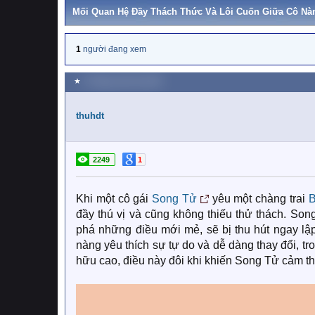
Mối Quan Hệ Đầy Thách Thức Và Lôi Cuốn Giữa Cô Nà
1
người đang xem
★
5 Tháng mười hai 2024
thuhdt
2249
1
Khi một cô gái
Song Tử
yêu một chàng trai
B
đầy thú vị và cũng không thiếu thử thách. Song
phá những điều mới mẻ, sẽ bị thu hút ngay lậ
nàng yêu thích sự tự do và dễ dàng thay đổi, tr
hữu cao, điều này đôi khi khiến Song Tử cảm th