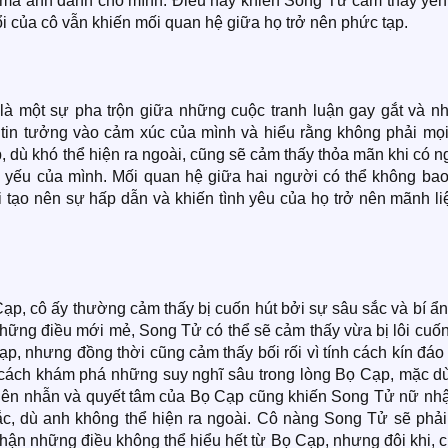
 mà anh dành cho mình. Điều này khiến Song Tử cảm thấy yên
ổi của cô vẫn khiến mối quan hệ giữa họ trở nên phức tạp.
à một sự pha trộn giữa những cuộc tranh luận gay gắt và n
tin tưởng vào cảm xúc của mình và hiểu rằng không phải mọi
ạp, dù khó thể hiện ra ngoài, cũng sẽ cảm thấy thỏa mãn khi có 
yếu của mình. Mối quan hệ giữa hai người có thể không bao
 tạo nên sự hấp dẫn và khiến tình yêu của họ trở nên mãnh li
ạp, cô ấy thường cảm thấy bị cuốn hút bởi sự sâu sắc và bí ẩ
 những điều mới mẻ, Song Tử có thể sẽ cảm thấy vừa bị lôi cuố
 nhưng đồng thời cũng cảm thấy bối rối vì tính cách kín đáo 
cách khám phá những suy nghĩ sâu trong lòng Bọ Cạp, mặc dù
 kiên nhẫn và quyết tâm của Bọ Cạp cũng khiến Song Tử nữ nhậ
sắc, dù anh không thể hiện ra ngoài. Cô nàng Song Tử sẽ phải
hận những điều không thể hiểu hết từ Bọ Cạp, nhưng đôi khi, 