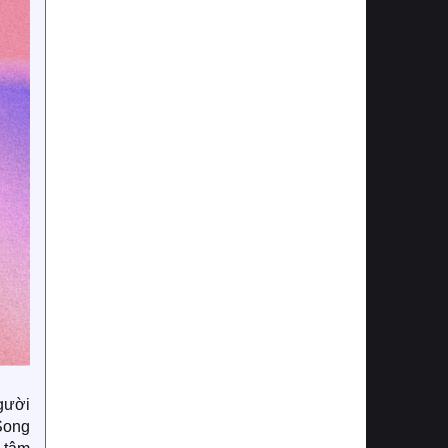
gười
 Song