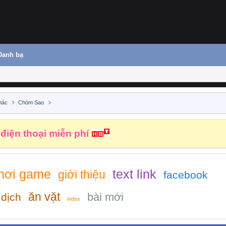
Danh bạ
hác
Chòm Sao
 điện thoại miễn phí
hơi game
text link
giới thiệu
facebook
ăn vặt
bài mới
 dịch
index