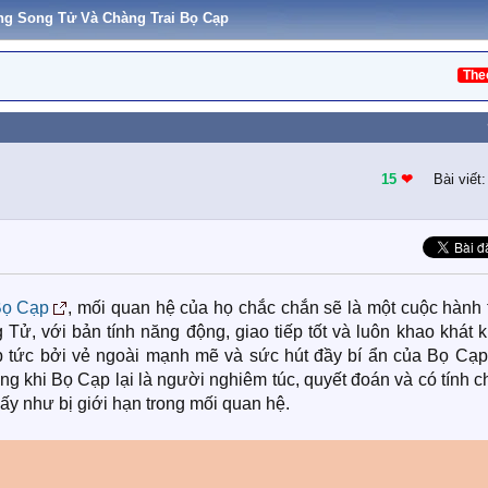
ng Song Tử Và Chàng Trai Bọ Cạp
The
15
❤︎
Bài viết
ọ Cạp
, mối quan hệ của họ chắc chắn sẽ là một cuộc hành 
 Tử, với bản tính năng động, giao tiếp tốt và luôn khao khát
p tức bởi vẻ ngoài mạnh mẽ và sức hút đầy bí ẩn của Bọ Cạp
ong khi Bọ Cạp lại là người nghiêm túc, quyết đoán và có tính 
ấy như bị giới hạn trong mối quan hệ.