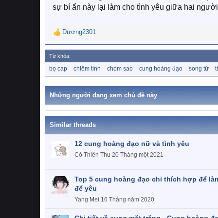
sự bí ẩn này lại làm cho tình yêu giữa hai người
Dương2301
R
e
a
Từ khóa:
c
T
bọ cạp
chiêm tinh
chòm sao
cung hoàng đạo
song tử
t
t
ừ
i
k
o
h
Những người đang xem chủ đề này
n
ó
a
s
:
Similar threads
12 cung hoàng đạo nữ và tình yêu
Cỏ Thiên Thu
20 Tháng một 2021
Top 5 cung hoàng đạo chỉ thích hợp để là
để yêu
Yang Mei
16 Tháng năm 2020
Chi tiết về cung mặt trăng - Cung hoàng đ