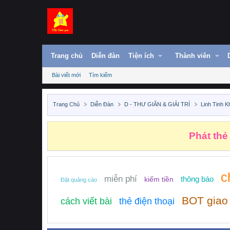
Trang chủ
Diễn đàn
Tiện ích
Thành viên
Bài viết mới
Tìm kiếm
Trang Chủ
Diễn Đàn
D - THƯ GIÃN & GIẢI TRÍ
Linh Tinh K
Phát thẻ
c
miễn phí
thông báo
kiếm tiền
Đặt quảng cáo
BOT giao
cách viết bài
thẻ điện thoại