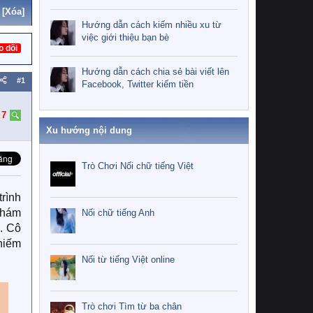
[Xóa]
Hướng dẫn cách kiếm nhiều xu từ
việc giới thiệu bạn bè
o dõi
Hướng dẫn cách chia sẻ bài viết lên
#1
Facebook, Twitter kiếm tiền
:
7
Xu hướng nội dung
Trò Chơi Nối chữ tiếng Việt
trình
 khám
Nối chữ tiếng Anh
. Cô
chiếm
Nối từ tiếng Việt online
Trò chơi Tìm từ ba chân