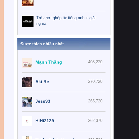
Trò chơi ghép từ tiếng anh + giải
nghĩa
Được thích nhiều nhất
Mạnh Thăng
408,220
Aki Re
270,720
Jess93
265,720
HiHi2129
262,370