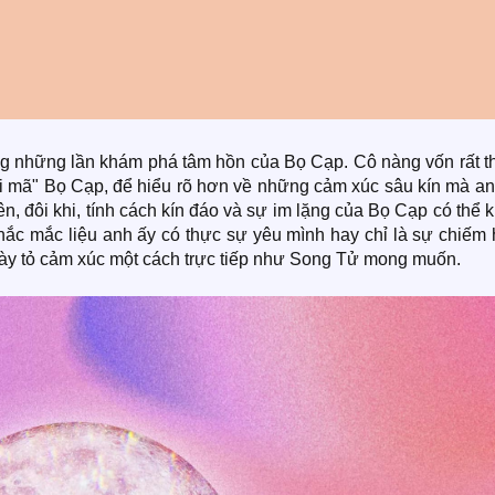
ong những lần khám phá tâm hồn của Bọ Cạp. Cô nàng vốn rất t
ải mã" Bọ Cạp, để hiểu rõ hơn về những cảm xúc sâu kín mà an
n, đôi khi, tính cách kín đáo và sự im lặng của Bọ Cạp có thể 
thắc mắc liệu anh ấy có thực sự yêu mình hay chỉ là sự chiếm
ày tỏ cảm xúc một cách trực tiếp như Song Tử mong muốn.