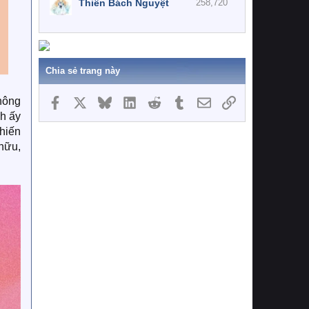
Thiên Bách Nguyệt
258,720
Chia sẻ trang này
hông
Facebook
X
Bluesky
LinkedIn
Reddit
Tumblr
Email
Link
h ấy
khiến
 hữu,