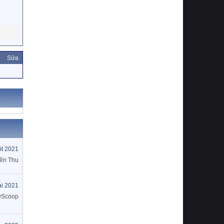
Sửa
t 2021
ên Thu
ai 2021
yScoop